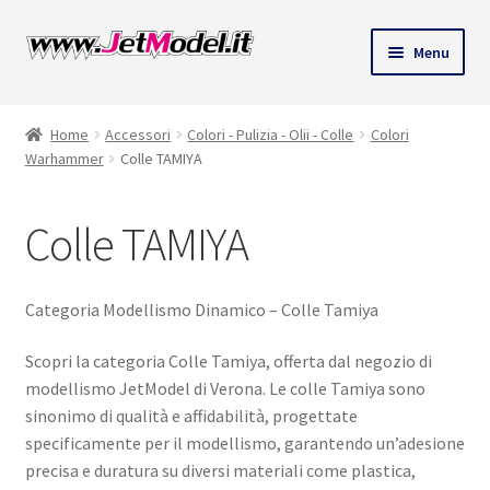
Vai
Vai
Menu
alla
al
navigazione
contenuto
Home
Accessori
Colori - Pulizia - Olii - Colle
Colori
Warhammer
Colle TAMIYA
Colle TAMIYA
Categoria Modellismo Dinamico – Colle Tamiya
Scopri la categoria Colle Tamiya, offerta dal negozio di
modellismo JetModel di Verona. Le colle Tamiya sono
sinonimo di qualità e affidabilità, progettate
specificamente per il modellismo, garantendo un’adesione
precisa e duratura su diversi materiali come plastica,