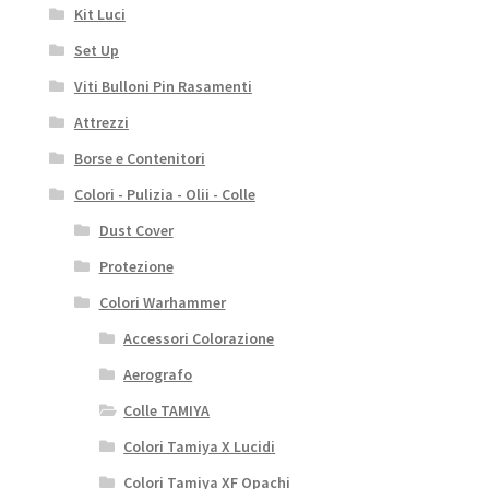
Kit Luci
Set Up
Viti Bulloni Pin Rasamenti
Attrezzi
Borse e Contenitori
Colori - Pulizia - Olii - Colle
Dust Cover
Protezione
Colori Warhammer
Accessori Colorazione
Aerografo
Colle TAMIYA
Colori Tamiya X Lucidi
Colori Tamiya XF Opachi