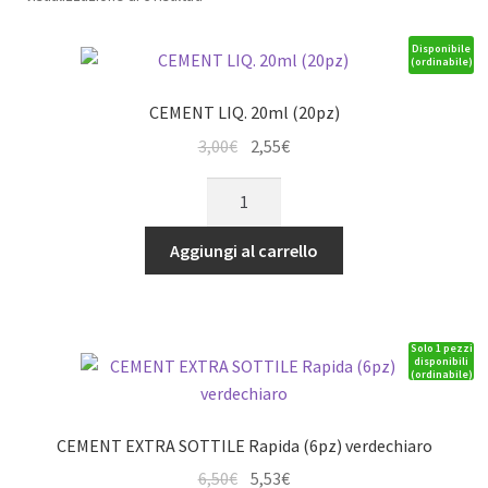
Disponibile
(ordinabile)
CEMENT LIQ. 20ml (20pz)
Il
Il
3,00
€
2,55
€
prezzo
prezzo
CEMENT
originale
attuale
LIQ.
era:
è:
20ml
Aggiungi al carrello
3,00€.
2,55€.
(20pz)
quantità
Solo 1 pezzi
disponibili
(ordinabile)
CEMENT EXTRA SOTTILE Rapida (6pz) verdechiaro
Il
Il
6,50
€
5,53
€