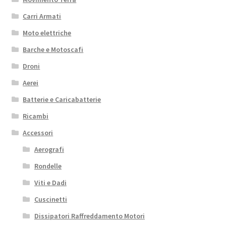
Carri Armati
Moto elettriche
Barche e Motoscafi
Droni
Aerei
Batterie e Caricabatterie
Ricambi
Accessori
Aerografi
Rondelle
Viti e Dadi
Cuscinetti
Dissipatori Raffreddamento Motori