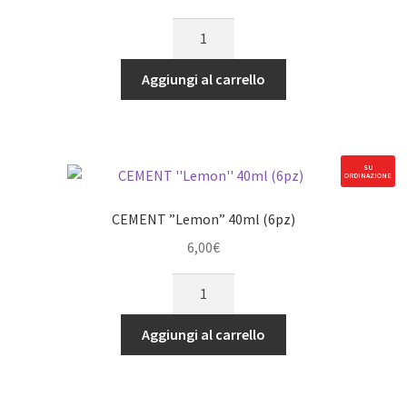
prezzo
prezzo
CEMENT
originale
attuale
EXTRA
era:
è:
SOTTILE
Aggiungi al carrello
6,50€.
5,53€.
Rapida
(6pz)
verdechiaro
quantità
SU
ORDINAZIONE
CEMENT ”Lemon” 40ml (6pz)
6,00
€
CEMENT
''Lemon''
40ml
Aggiungi al carrello
(6pz)
quantità