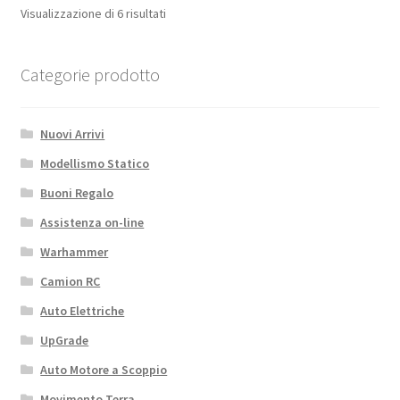
Visualizzazione di 6 risultati
Categorie prodotto
Nuovi Arrivi
Modellismo Statico
Buoni Regalo
Assistenza on-line
Warhammer
Camion RC
Auto Elettriche
UpGrade
Auto Motore a Scoppio
Movimento Terra