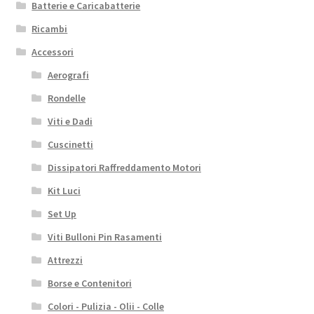
Batterie e Caricabatterie
Ricambi
Accessori
Aerografi
Rondelle
Viti e Dadi
Cuscinetti
Dissipatori Raffreddamento Motori
Kit Luci
Set Up
Viti Bulloni Pin Rasamenti
Attrezzi
Borse e Contenitori
Colori - Pulizia - Olii - Colle