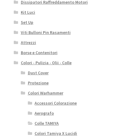
Dissipatori Raffreddamento Motori
Kit Luci
Set Up
Viti Bulloni Pin Rasamenti
Attrezzi
Borse e Contenitori
Colori - Pulizia - Olii - Colle
Dust Cover
Protezione
Colori Warhammer
Accessori Colorazione
Aerografo
Colle TAMIYA
Colori Tamiya X Lucidi