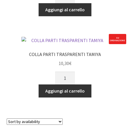
EXTRA
SOTTILE
Aggiungi al carrello
(6
pz)
quantità
SU
ORDINAZIONE
COLLA PARTI TRASPARENTI TAMIYA
10,30
€
COLLA
PARTI
TRASPARENTI
Aggiungi al carrello
TAMIYA
quantità