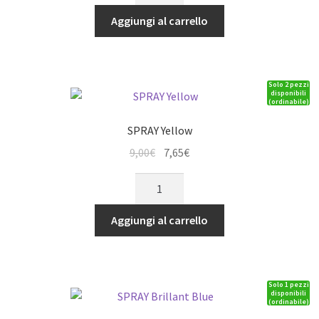
era:
è:
Leaf
Aggiungi al carrello
9,00€.
7,65€.
quantità
Solo 2 pezzi
disponibili
(ordinabile)
SPRAY Yellow
Il
Il
9,00
€
7,65
€
prezzo
prezzo
SPRAY
originale
attuale
Yellow
era:
è:
quantità
Aggiungi al carrello
9,00€.
7,65€.
Solo 1 pezzi
disponibili
(ordinabile)