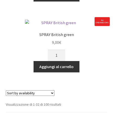
X
Enzo
quantità
SU
ORDINAZIONE
SPRAY British green
9,00
€
SPRAY
British
green
Aggiungi al carrello
quantità
Visualizzazione di 1-32 di 100 risultati