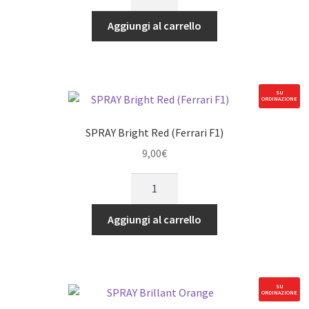
Bright
Orange
Aggiungi al carrello
quantità
SU
ORDINAZIONE
SPRAY Bright Red (Ferrari F1)
9,00
€
SPRAY
Bright
Red
Aggiungi al carrello
(Ferrari
F1)
quantità
SU
ORDINAZIONE