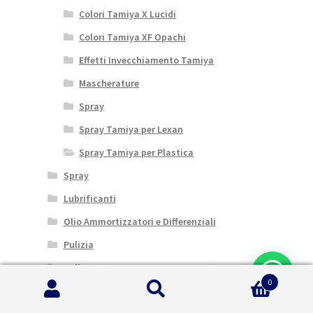
Colori Tamiya X Lucidi
Colori Tamiya XF Opachi
Effetti Invecchiamento Tamiya
Mascherature
Spray
Spray Tamiya per Lexan
Spray Tamiya per Plastica
Spray
Lubrificanti
Olio Ammortizzatori e Differenziali
Pulizia
Colle
0
Pignoni
Cerca:
Cerca