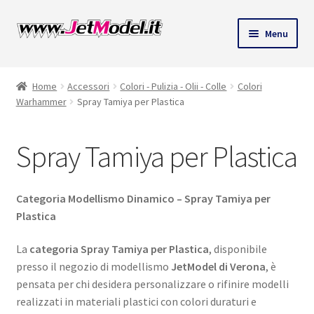
Vai
Vai
Menu
alla
al
ndi
navigazione
contenuto
Home
Accessori
Colori - Pulizia - Olii - Colle
Colori
u
Warhammer
Spray Tamiya per Plastica
Spray Tamiya per Plastica
Categoria Modellismo Dinamico – Spray Tamiya per
Plastica
La
categoria Spray Tamiya per Plastica
, disponibile
presso il negozio di modellismo
JetModel di Verona
, è
pensata per chi desidera personalizzare o rifinire modelli
realizzati in materiali plastici con colori duraturi e