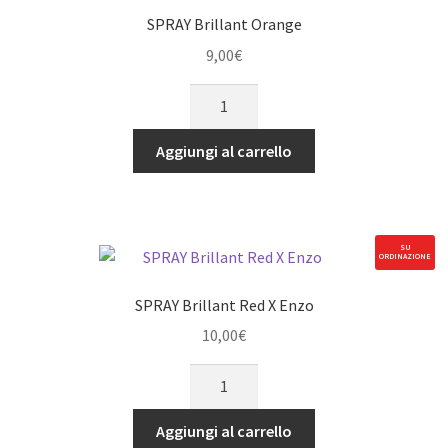
SPRAY Brillant Orange
9,00
€
SPRAY
Brillant
Orange
Aggiungi al carrello
quantità
SU
ORDINAZIONE
SPRAY Brillant Red X Enzo
10,00
€
SPRAY
Brillant
Red
Aggiungi al carrello