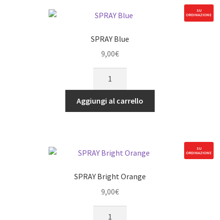
SU
ORDINAZIONE
SPRAY Blue
9,00
€
SPRAY
Blue
quantità
Aggiungi al carrello
SU
ORDINAZIONE
SPRAY Bright Orange
9,00
€
SPRAY