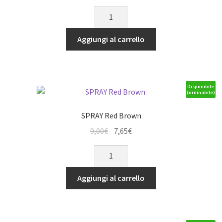
prezzo
prezzo
SPRAY
originale
attuale
Dark
era:
è:
Green
Aggiungi al carrello
9,00€.
7,65€.
quantità
Disponibile
(ordinabile)
SPRAY Red Brown
Il
Il
9,00
€
7,65
€
prezzo
prezzo
SPRAY
originale
attuale
Red
era:
è:
Brown
Aggiungi al carrello
9,00€.
7,65€.
quantità