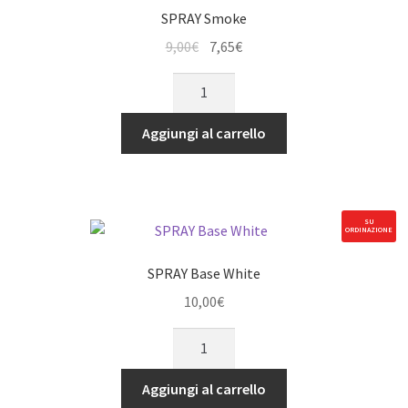
SPRAY Smoke
Il
Il
9,00
€
7,65
€
prezzo
prezzo
SPRAY
originale
attuale
Smoke
era:
è:
quantità
Aggiungi al carrello
9,00€.
7,65€.
SU
ORDINAZIONE
SPRAY Base White
10,00
€
SPRAY
Base
White
Aggiungi al carrello
quantità