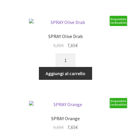
Disponibile
(ordinabile)
SPRAY Olive Drab
Il
Il
9,00
€
7,65
€
prezzo
prezzo
SPRAY
originale
attuale
Olive
era:
è:
Drab
Aggiungi al carrello
9,00€.
7,65€.
quantità
Disponibile
(ordinabile)
SPRAY Orange
Il
Il
9,00
€
7,65
€