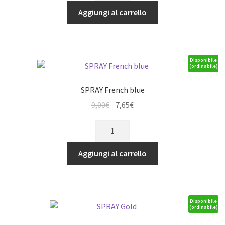
era:
è:
Yellow
Aggiungi al carrello
9,00€.
7,65€.
quantità
Disponibile
(ordinabile)
SPRAY French blue
Il
Il
9,00
€
7,65
€
prezzo
prezzo
SPRAY
originale
attuale
French
era:
è:
blue
Aggiungi al carrello
9,00€.
7,65€.
quantità
Disponibile
(ordinabile)