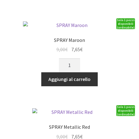
Solo 1 pezzi
disponibili
(ordinabile)
SPRAY Maroon
Il
Il
9,00
€
7,65
€
prezzo
prezzo
SPRAY
originale
attuale
Maroon
era:
è:
quantità
Aggiungi al carrello
9,00€.
7,65€.
Solo 1 pezzi
disponibili
(ordinabile)
SPRAY Metallic Red
Il
Il
9,00
€
7,65
€