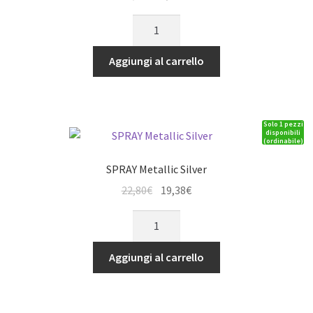
prezzo
prezzo
SPRAY
originale
attuale
Metallic
era:
è:
Red
Aggiungi al carrello
9,00€.
7,65€.
quantità
Solo 1 pezzi
disponibili
(ordinabile)
SPRAY Metallic Silver
Il
Il
22,80
€
19,38
€
prezzo
prezzo
SPRAY
originale
attuale
Metallic
era:
è:
Silver
Aggiungi al carrello
22,80€.
19,38€.
quantità