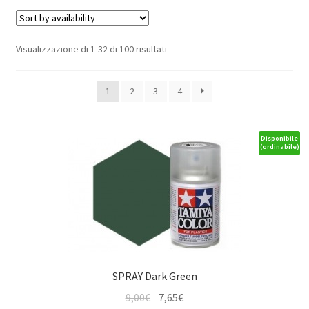
Visualizzazione di 1-32 di 100 risultati
1
2
3
4
Disponibile
(ordinabile)
SPRAY Dark Green
Il
Il
9,00
€
7,65
€