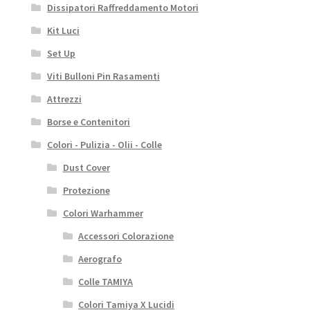
Dissipatori Raffreddamento Motori
Kit Luci
Set Up
Viti Bulloni Pin Rasamenti
Attrezzi
Borse e Contenitori
Colori - Pulizia - Olii - Colle
Dust Cover
Protezione
Colori Warhammer
Accessori Colorazione
Aerografo
Colle TAMIYA
Colori Tamiya X Lucidi