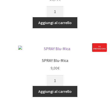
SPRAY
Black
Rubber
Aggiungi al carrello
quantità
SU
ORDINAZIONE
SPRAY Blu-Mica
9,00
€
SPRAY
Blu-
Mica
Aggiungi al carrello
quantità