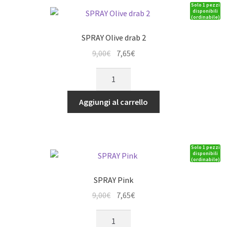
Solo 1 pezzi
disponibili
(ordinabile)
SPRAY Olive drab 2
Il
Il
9,00
€
7,65
€
prezzo
prezzo
SPRAY
originale
attuale
Olive
era:
è:
drab
Aggiungi al carrello
9,00€.
7,65€.
2
quantità
Solo 1 pezzi
disponibili
(ordinabile)
SPRAY Pink
Il
Il
9,00
€
7,65
€
prezzo
prezzo
SPRAY
originale
attuale