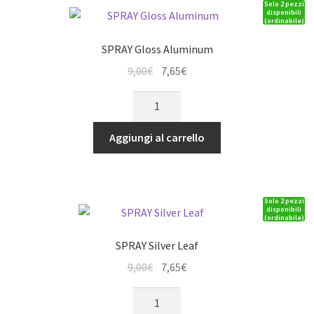
Solo 2 pezzi
disponibili
(ordinabile)
SPRAY Gloss Aluminum
Il
Il
9,00
€
7,65
€
prezzo
prezzo
SPRAY
originale
attuale
Gloss
era:
è:
Aluminum
Aggiungi al carrello
9,00€.
7,65€.
quantità
Solo 2 pezzi
disponibili
(ordinabile)
SPRAY Silver Leaf
Il
Il
9,00
€
7,65
€
prezzo
prezzo
SPRAY
originale
attuale
Silver