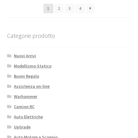
1
2
3
4
Categorie prodotto
Nuovi Arrivi
Modellismo Statico
Buoni Regalo
Assistenza on-line
Warhammer
Camion RC
Auto Elettriche
UpGrade
Auto Motore a Scoppio