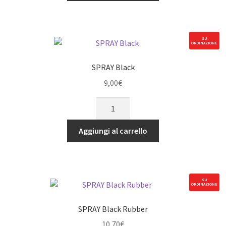
SU
ORDINAZIONE
SPRAY Black
9,00
€
SPRAY
Black
quantità
Aggiungi al carrello
SU
ORDINAZIONE
SPRAY Black Rubber
10,70
€