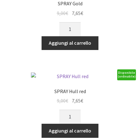
SPRAY Gold
Il
Il
9,00
€
7,65
€
prezzo
prezzo
SPRAY
originale
attuale
Gold
era:
è:
quantità
Aggiungi al carrello
9,00€.
7,65€.
Disponibile
(ordinabile)
SPRAY Hull red
Il
Il
9,00
€
7,65
€
prezzo
prezzo
SPRAY
originale
attuale
Hull
era:
è:
red
Aggiungi al carrello
9,00€.
7,65€.
quantità