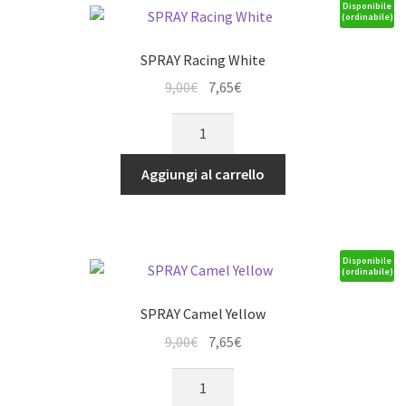
Disponibile
(ordinabile)
SPRAY Racing White
Il
Il
9,00
€
7,65
€
prezzo
prezzo
SPRAY
originale
attuale
Racing
era:
è:
White
Aggiungi al carrello
9,00€.
7,65€.
quantità
Disponibile
(ordinabile)
SPRAY Camel Yellow
Il
Il
9,00
€
7,65
€
prezzo
prezzo
SPRAY
originale
attuale
Camel