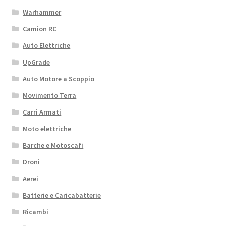
Warhammer
Camion RC
Auto Elettriche
UpGrade
Auto Motore a Scoppio
Movimento Terra
Carri Armati
Moto elettriche
Barche e Motoscafi
Droni
Aerei
Batterie e Caricabatterie
Ricambi