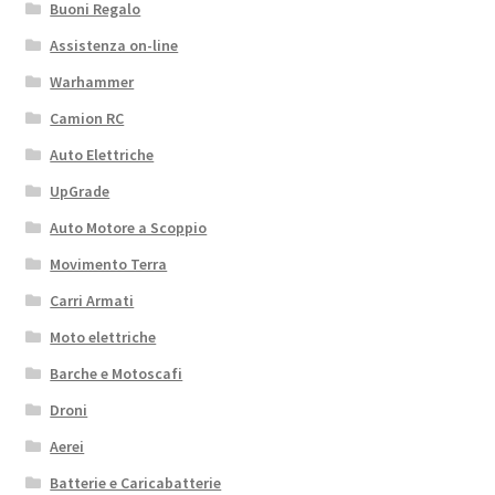
Buoni Regalo
Assistenza on-line
Warhammer
Camion RC
Auto Elettriche
UpGrade
Auto Motore a Scoppio
Movimento Terra
Carri Armati
Moto elettriche
Barche e Motoscafi
Droni
Aerei
Batterie e Caricabatterie