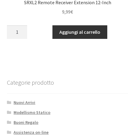
quantità
SRXL2 Remote Receiver Extension 12-Inch
9,99
€
SRXL2
Aggiungi al carrello
Remote
Receiver
Extension
12-
Inch
quantità
Categorie prodotto
Nuovi Arrivi
Modellismo Statico
Buoni Regalo
Assistenza on-line