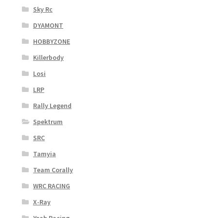
Sky Rc
DYAMONT
HOBBYZONE
Killerbody
Losi
LRP
Rally Legend
Spektrum
SRC
Tamyia
Team Corally
WRC RACING
X-Ray
Yeah Racing