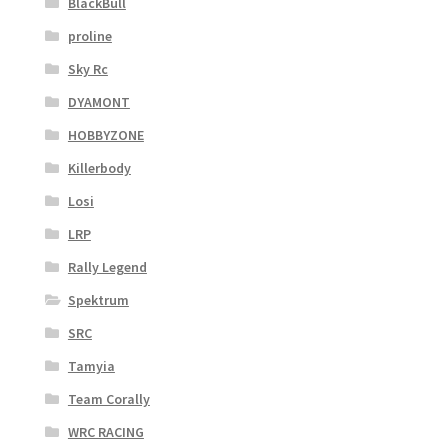
BlackBull
proline
Sky Rc
DYAMONT
HOBBYZONE
Killerbody
Losi
LRP
Rally Legend
Spektrum
SRC
Tamyia
Team Corally
WRC RACING