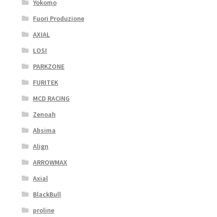
Yokomo
Fuori Produzione
AXIAL
LOSI
PARKZONE
FURITEK
MCD RACING
Zenoah
Absima
Align
ARROWMAX
Axial
BlackBull
proline