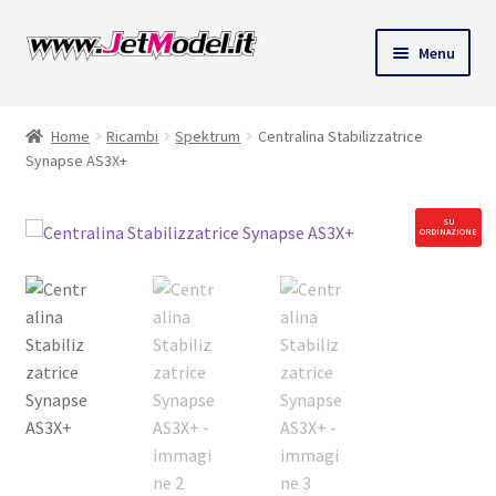
Vai
Vai
Menu
alla
al
ndi
navigazione
contenuto
Home
Ricambi
Spektrum
Centralina Stabilizzatrice
u
Synapse AS3X+
SU
ORDINAZIONE