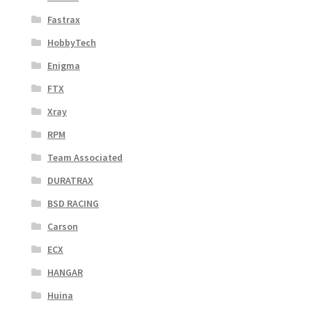
Fastrax
HobbyTech
Enigma
FTX
Xray
RPM
Team Associated
DURATRAX
BSD RACING
Carson
ECX
HANGAR
Huina