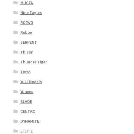
MUGEN
Nine Eagles
RC4WD
Robbe
SERPENT
Thicon
Thunder Tiger
Torro
Yuki Models
Yuneec
BLADE
CENTRO
DYNAMITE
EFLITE