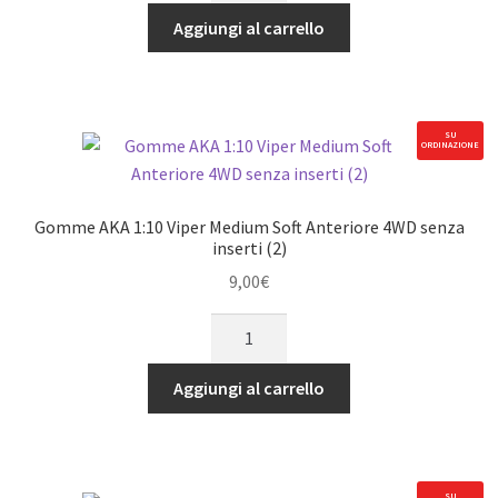
era:
è:
SILICONE
Aggiungi al carrello
6,25€.
5,31€.
AKA
#4000
(80ml)
quantità
SU
ORDINAZIONE
Gomme AKA 1:10 Viper Medium Soft Anteriore 4WD senza
inserti (2)
9,00
€
Gomme
AKA
1:10
Aggiungi al carrello
Viper
Medium
Soft
Anteriore
SU