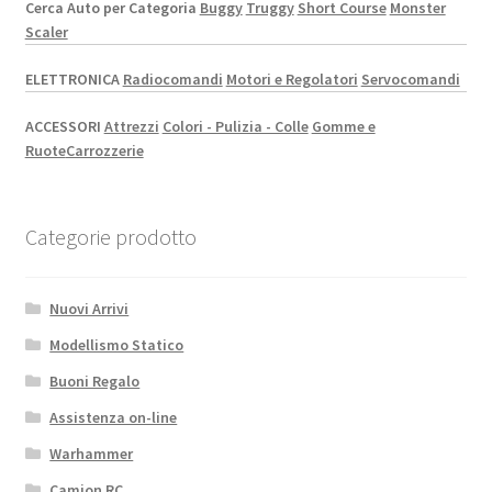
Cerca Auto per Categoria
Buggy
Truggy
Short Course
Monster
Scaler
ELETTRONICA
Radiocomandi
Motori e Regolatori
Servocomandi
ACCESSORI
Attrezzi
Colori - Pulizia - Colle
Gomme e
Ruote
Carrozzerie
Categorie prodotto
Nuovi Arrivi
Modellismo Statico
Buoni Regalo
Assistenza on-line
Warhammer
Camion RC