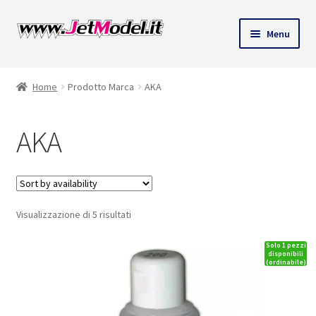
Vai
Vai
Menu
alla
al
ndi
navigazione
contenuto
Home
Prodotto Marca
AKA
u
AKA
Visualizzazione di 5 risultati
Solo 1 pezzi
disponibili
(ordinabile)