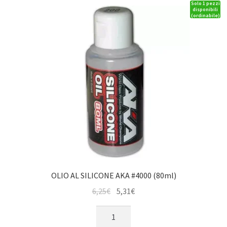
Solo 1 pezzi
(80ml)
disponibili
(ordinabile)
quantità
OLIO AL SILICONE AKA #4000 (80ml)
Il
Il
6,25
€
5,31
€
prezzo
prezzo
OLIO
originale
attuale
AL