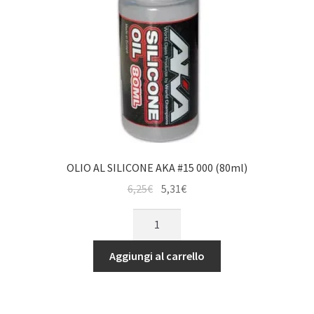
OLIO AL SILICONE AKA #15 000 (80ml)
Il
Il
6,25
€
5,31
€
prezzo
prezzo
OLIO
originale
attuale
AL
era:
è:
SILICONE
Aggiungi al carrello
6,25€.
5,31€.
AKA
#15
000