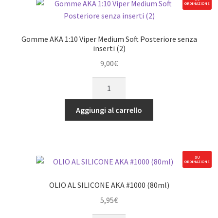
ORDINAZIONE
4WD
senza
inserti
Gomme AKA 1:10 Viper Medium Soft Posteriore senza
(2)
inserti (2)
quantità
9,00
€
Gomme
AKA
1:10
Aggiungi al carrello
Viper
Medium
Soft
Posteriore
SU
ORDINAZIONE
senza
inserti
OLIO AL SILICONE AKA #1000 (80ml)
(2)
5,95
€
quantità