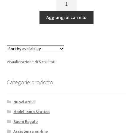
OLIO
AL
SILICONE
Aggiungi al carrello
AKA
#1000
(80ml)
quantità
Visualizzazione di 5 risultati
Categorie prodotto
Nuovi Arrivi
Modellismo Statico
Buoni Regalo
Assistenza on-line