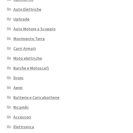
Auto Elettriche
UpGrade
Auto Motore a Scoppio
Movimento Terra
Carri Armati
Moto elettriche
Barche e Motoscafi
Droni
Aerei
Batterie e Caricabatterie
Ricambi
Accessori
Elettronica