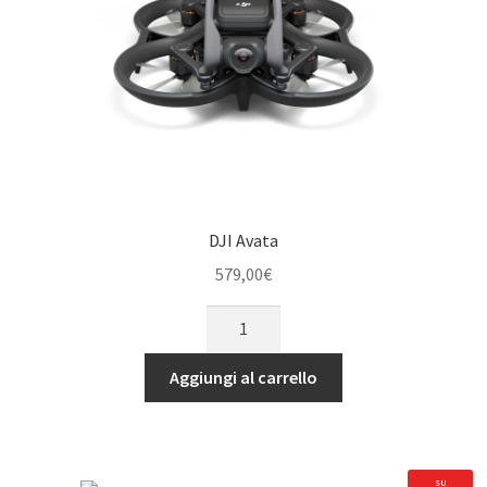
DJI Avata
579,00
€
DJI
Avata
quantità
Aggiungi al carrello
SU