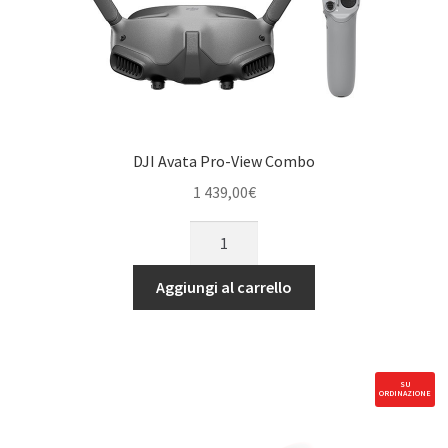
DJI Avata Pro-View Combo
1 439,00
€
DJI
Avata
Pro-
Aggiungi al carrello
View
Combo
quantità
SU
ORDINAZIONE