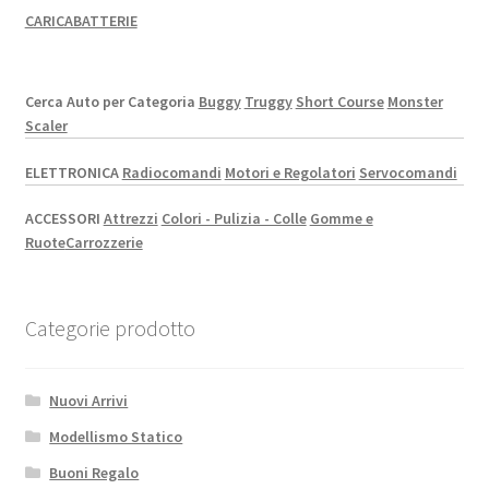
CARICABATTERIE
Cerca Auto per Categoria
Buggy
Truggy
Short Course
Monster
Scaler
ELETTRONICA
Radiocomandi
Motori e Regolatori
Servocomandi
ACCESSORI
Attrezzi
Colori - Pulizia - Colle
Gomme e
Ruote
Carrozzerie
Categorie prodotto
Nuovi Arrivi
Modellismo Statico
Buoni Regalo