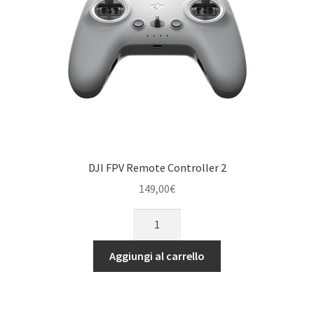
DJI FPV Remote Controller 2
149,00
€
DJI
FPV
Remote
Aggiungi al carrello
Controller
2
quantità