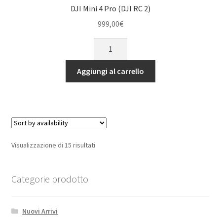
DJI Mini 4 Pro (DJI RC 2)
999,00
€
DJI
Mini
4
Aggiungi al carrello
Pro
(DJI
RC
2)
quantità
Visualizzazione di 15 risultati
Categorie prodotto
Nuovi Arrivi