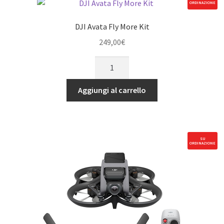
ORDINAZIONE
DJI Avata Fly More Kit
249,00
€
DJI
Avata
Fly
Aggiungi al carrello
More
Kit
quantità
SU
ORDINAZIONE