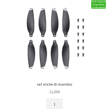
Solo 2 pezzi
disponibili
(ordinabile)
set eliche di ricambio
12,00
€
set
eliche