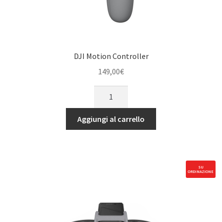
DJI Motion Controller
149,00
€
DJI
Motion
Controller
Aggiungi al carrello
quantità
SU
ORDINAZIONE