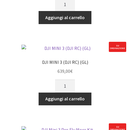
DJI
MINI
2
Aggiungi al carrello
SE
Fly
More
Combo
SU
ORDINAZIONE
quantità
DJI MINI 3 (DJI RC) (GL)
639,00
€
DJI
MINI
3
Aggiungi al carrello
(DJI
RC)
(GL)
quantità
SU
ORDINAZIONE