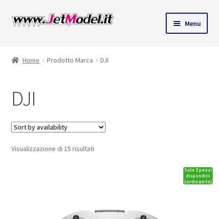
Vai
Vai
Menu
alla
al
ndi
navigazione
contenuto
Home
Prodotto Marca
DJI
u
DJI
Visualizzazione di 15 risultati
Solo 2 pezzi
disponibili
(ordinabile)