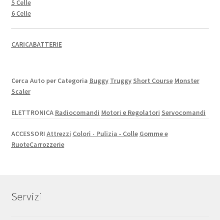
5 Celle
6 Celle
CARICABATTERIE
Cerca Auto per Categoria
Buggy
Truggy
Short Course
Monster
Scaler
ELETTRONICA
Radiocomandi
Motori e Regolatori
Servocomandi
ACCESSORI
Attrezzi
Colori - Pulizia - Colle
Gomme e
Ruote
Carrozzerie
Servizi