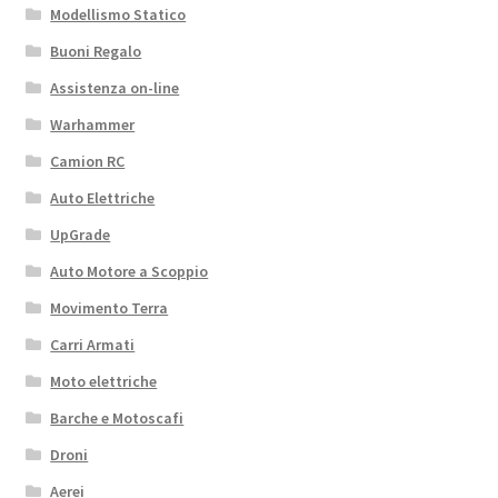
Modellismo Statico
Buoni Regalo
Assistenza on-line
Warhammer
Camion RC
Auto Elettriche
UpGrade
Auto Motore a Scoppio
Movimento Terra
Carri Armati
Moto elettriche
Barche e Motoscafi
Droni
Aerei