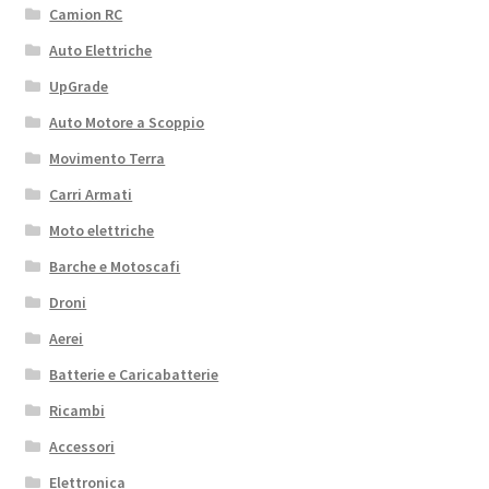
Camion RC
Auto Elettriche
UpGrade
Auto Motore a Scoppio
Movimento Terra
Carri Armati
Moto elettriche
Barche e Motoscafi
Droni
Aerei
Batterie e Caricabatterie
Ricambi
Accessori
Elettronica