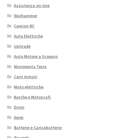
Assistenza on-line
Warhammer
Camion RC
Auto Elettriche
UpGrade
Auto Motore a Scoppio
Movimento Terra
Carri Armati
Moto elettriche
Barche e Motoscafi
Droni
Aerei
Batterie e Caricabatterie
Ricambi