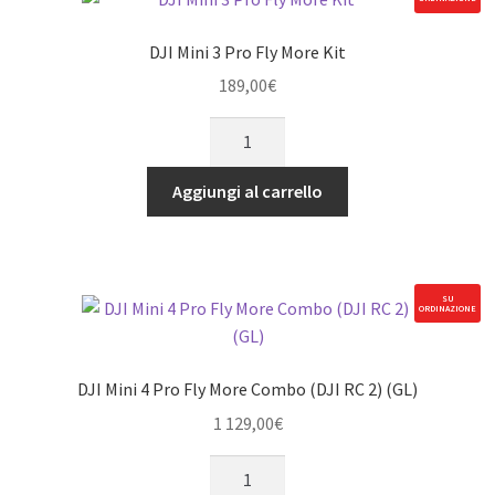
DJI Mini 3 Pro Fly More Kit
189,00
€
DJI
Mini
3
Aggiungi al carrello
Pro
Fly
More
Kit
SU
ORDINAZIONE
quantità
DJI Mini 4 Pro Fly More Combo (DJI RC 2) (GL)
1 129,00
€
DJI
Mini