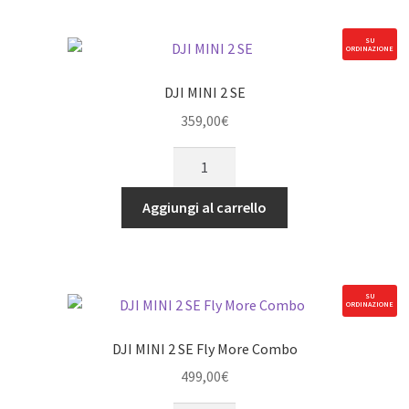
SU
ORDINAZIONE
DJI MINI 2 SE
359,00
€
DJI
MINI
2
Aggiungi al carrello
SE
quantità
SU
ORDINAZIONE
DJI MINI 2 SE Fly More Combo
499,00
€