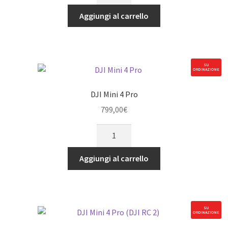
4
Aggiungi al carrello
Pro
Fly
More
Combo
SU
ORDINAZIONE
(DJI
RC
DJI Mini 4 Pro
2)
799,00
€
(GL)
quantità
DJI
Mini
4
Aggiungi al carrello
Pro
quantità
SU
ORDINAZIONE