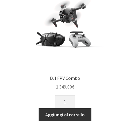
DJI FPV Combo
1 349,00
€
DJI
FPV
Combo
Aggiungi al carrello
quantità