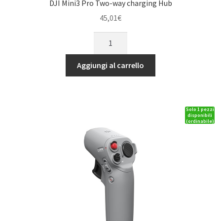
DJI Mini3 Pro Two-way charging Hub
45,01
€
DJI
Mini3
Pro
Aggiungi al carrello
Two-
way
charging
Solo 1 pezzi
Hub
disponibili
(ordinabile)
quantità