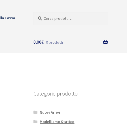
Cerca:
Cerca
alla Cassa
0,00
€
0 prodotti
Categorie prodotto
Nuovi Arrivi
Modellismo Statico