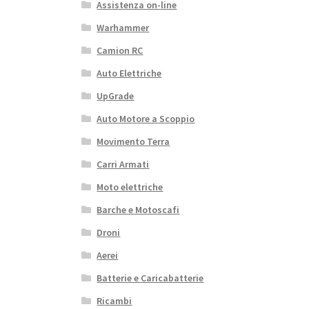
Assistenza on-line
Warhammer
Camion RC
Auto Elettriche
UpGrade
Auto Motore a Scoppio
Movimento Terra
Carri Armati
Moto elettriche
Barche e Motoscafi
Droni
Aerei
Batterie e Caricabatterie
Ricambi