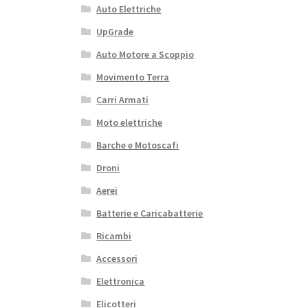
Auto Elettriche
UpGrade
Auto Motore a Scoppio
Movimento Terra
Carri Armati
Moto elettriche
Barche e Motoscafi
Droni
Aerei
Batterie e Caricabatterie
Ricambi
Accessori
Elettronica
Elicotteri