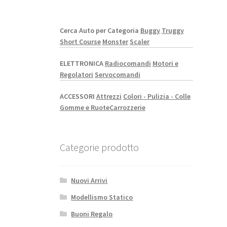
Cerca Auto per Categoria
Buggy
Truggy
Short Course
Monster
Scaler
ELETTRONICA
Radiocomandi
Motori e
Regolatori
Servocomandi
ACCESSORI
Attrezzi
Colori - Pulizia - Colle
Gomme e Ruote
Carrozzerie
Categorie prodotto
Nuovi Arrivi
Modellismo Statico
Buoni Regalo