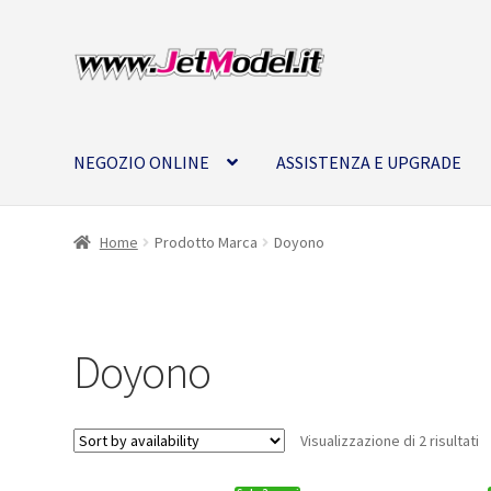
Vai
Vai
alla
al
navigazione
contenuto
NEGOZIO ONLINE
ASSISTENZA E UPGRADE
Home
Prodotto Marca
Doyono
Doyono
Visualizzazione di 2 risultati