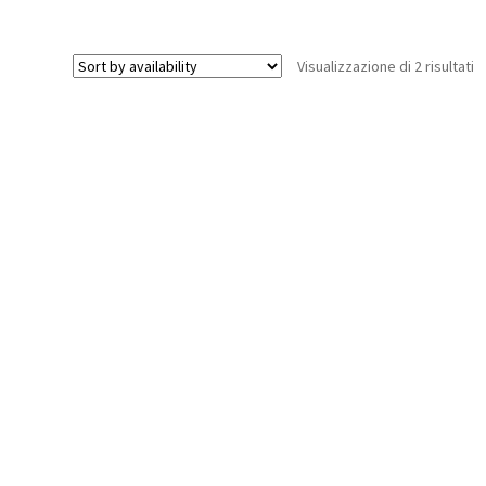
case
70.0kg/0.125
@8.4V
Visualizzazione di 2 risultati
quantità