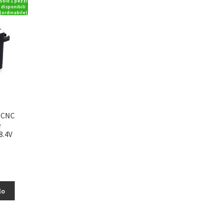
Solo 1 pezzi
disponibili
(ordinabile)
V CNC
e
8.4V
lo