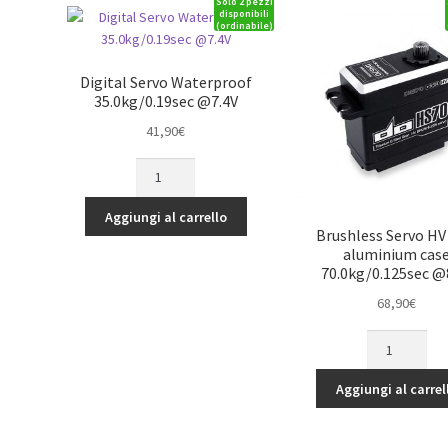
Solo 2 pezzi
disponibili
(ordinabile)
Digital Servo Waterproof
35.0kg/0.19sec @7.4V
41,90
€
Digital
Servo
Waterproof
Aggiungi al carrello
35.0kg/0.19sec
Brushless Servo H
aluminium cas
@7.4V
70.0kg/0.125sec @
quantità
68,90
€
Brushless
Servo
HV
Aggiungi al carrel
CNC
aluminium