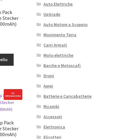
mAh)
Auto Elettriche
k Pack
UpGrade
e Stecker
200mAh)
Auto Motore a Scoppio
Movimento Terra
Carri Armati
Moto elettriche
ello
Barche e Motoscafi
Droni
Aerei
SU
Batterie e Caricabatterie
ORDINAZIONE
Ricambi
Accessori
mAh)
p Pack
Elettronica
e Stecker
200mAh)
Elicotteri