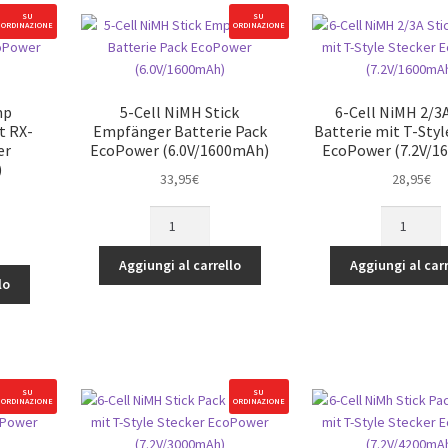
2.5mm
Pack
SU
SU
ORDINAZIONE
ORDINAZIONE
h)
Hex
EcoPower
and
(6.0V/1600
5.5,
quantità
7mm
mp
5-Cell NiMH Stick
6-Cell NiMH 2/3A
Nut
t RX-
Empfänger Batterie Pack
Batterie mit T-Styl
Drivers)
er
EcoPower (6.0V/1600mAh)
EcoPower (7.2V/1
quantità
)
33,95
€
28,95
€
5-
6-
Cell
Cell
NiMH
NiMH
Aggiungi al carrello
Aggiungi al carr
Stick
2/3A
lo
Empfänger
Stick
Batterie
Batterie
Pack
mit
EcoPower
T-
(6.0V/1600mAh)
Style
SU
SU
ORDINAZIONE
ORDINAZIONE
quantità
Stecker
EcoPower