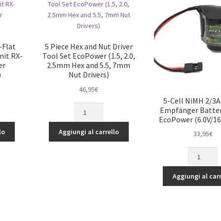
-Flat
5 Piece Hex and Nut Driver
mit RX-
Tool Set EcoPower (1.5, 2.0,
er
2.5mm Hex and 5.5, 7mm
)
Nut Drivers)
46,95
€
5-Cell NiMH 2/3
5
Empfänger Batter
Piece
EcoPower (6.0V/1
Hex
lo
Aggiungi al carrello
33,95
€
and
Nut
5-
Driver
Cell
Tool
NiMH
Aggiungi al carr
Set
2/3A
EcoPower
Hump
(1.5,
Empfänger
2.0,
Batterie