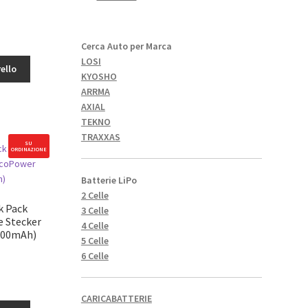
Cerca Auto per Marca
LOSI
ello
KYOSHO
ARRMA
AXIAL
TEKNO
TRAXXAS
SU
ORDINAZIONE
Batterie LiPo
2 Celle
mAh)
k Pack
3 Celle
e Stecker
4 Celle
000mAh)
5 Celle
6 Celle
CARICABATTERIE