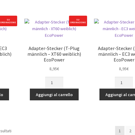
weiblich)
hing
EcoPower
quantità
SU
SU
ORDINAZIONE
ORDINAZIONE
(EC3
Adapter-Stecker (T-Plug
Adapter-Stecker 
e)
blich)
männlich – XT60 weiblich)
männlich – EC3 we
EcoPower
EcoPower
8,95
€
8,95
€
Adapter-
Adapter-
Stecker
Stecker
(T-
(Tamiya
lo
Aggiungi al carrello
Aggiungi al carr
Plug
männlich
männlich
-
-
EC3
XT60
weiblich)
weiblich)
EcoPower
isultati
1
2
EcoPower
quantità