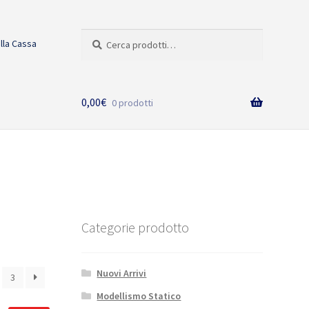
Cerca:
Cerca
alla Cassa
0,00
€
0 prodotti
Categorie prodotto
Nuovi Arrivi
3
Modellismo Statico