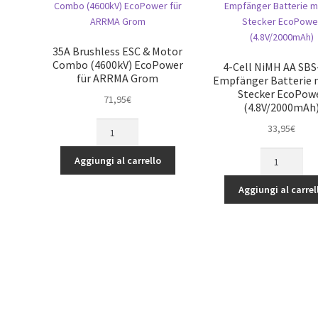
per
Hex
SCX6
&
e
4.0
35A Brushless ESC & Motor
modelli
5.5
Combo (4600kV) EcoPower
4-Cell NiMH AA SBS
di
für ARRMA Grom
7mm
Empfänger Batterie 
grandi
Stecker EcoPow
Steck
71,95
€
(4.8V/2000mAh
dimensioni
quantità
(Kraton
35A
33,95
€
8S)
Brushless
quantità
4-
ESC
Aggiungi al carrello
Cell
&
NiMH
Motor
Aggiungi al carrel
AA
Combo
SBS-
(4600kV)
Flat
EcoPower
Empfänger
für
Batterie
ARRMA
mit
Grom
RX-
quantità
Stecker