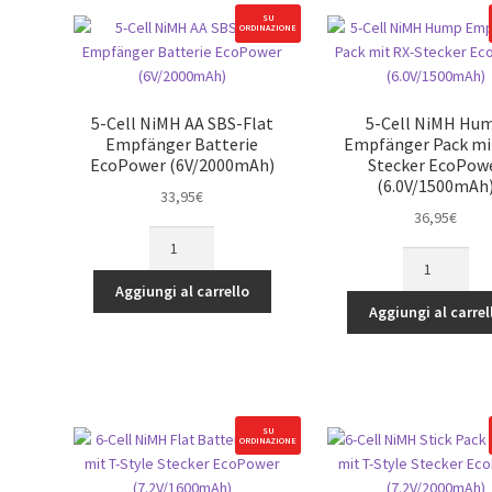
EcoPower
SU
ORDINAZIONE
(4.8V/2000mA
quantità
5-Cell NiMH AA SBS-Flat
5-Cell NiMH Hu
Empfänger Batterie
Empfänger Pack mi
EcoPower (6V/2000mAh)
Stecker EcoPow
(6.0V/1500mAh
33,95
€
36,95
€
5-
5-
Cell
Cell
NiMH
Aggiungi al carrello
NiMH
AA
Aggiungi al carrel
Hump
SBS-
Empfänger
Flat
Pack
Empfänger
mit
Batterie
RX-
EcoPower
SU
ORDINAZIONE
Stecker
(6V/2000mAh)
EcoPower
quantità