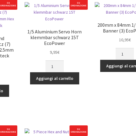
SU
SU
ORDINAZIONE
ORDINAZIONE
200mm x 84mm 1/1
Banner (3) Eco
1/5 Aluminium Servo Horn
klemmbar schwarz 15T
nd
10,95
€
EcoPower
z (7)
0 2.5mm
200mm
9,95
€
Steck
x
1/5
84mm
Aggiungi al carr
Aluminium
1/10
Servo
Scale
Aggiungi al carrello
Horn
Banner
klemmbar
lo
(3)
sselsatz
schwarz
EcoPower
15T
quantità
EcoPower
quantità
SU
SU
ORDINAZIONE
ORDINAZIONE