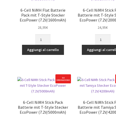
(6.0V/1500mA
quantità
6-Cell NiMH Flat Batterie
6-Cell NiMH Stick 
Pack mit T-Style Stecker
Batterie mit T-Style 
EcoPower (7.2V/1600mAh)
EcoPower (7.2V/200
28,95
€
24,95
€
6-
6-
Cell
Cell
NiMH
NiMH
Aggiungi al carrello
Aggiungi al carrel
Flat
Stick
Batterie
Pack
Pack
Batterie
mit
mit
T-
T-
SU
ORDINAZIONE
Style
Style
Stecker
Stecker
EcoPower
EcoPower
(7.2V/1600mAh)
(7.2V/2000mA
6-Cell NiMH Stick Pack
6-Cell NiMh Stick 
quantità
quantità
Batterie mit T-Style Stecker
Batterie mit Tamiya 
EcoPower (7.2V/5000mAh)
EcoPower (7.2V/420