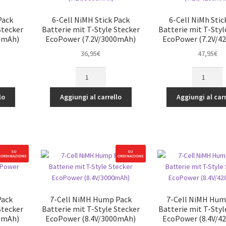
h)
(7.2V/1600
quantità
Pack
6-Cell NiMH Stick Pack
6-Cell NiMh Stic
Stecker
Batterie mit T-Style Stecker
Batterie mit T-Styl
0mAh)
EcoPower (7.2V/3000mAh)
EcoPower (7.2V/4
36,95
€
47,95
€
6-
6-
Cell
Cell
NiMH
NiMh
lo
Aggiungi al carrello
Aggiungi al carr
Stick
Stick
Pack
Pack
Batterie
Batterie
mit
mit
T-
T-
SU
SU
ORDINAZIONE
ORDINAZIONE
Style
Style
Stecker
Stecker
EcoPower
EcoPower
h)
(7.2V/3000mAh)
(7.2V/4200
Pack
7-Cell NiMH Hump Pack
7-Cell NiMH Hum
quantità
quantità
Stecker
Batterie mit T-Style Stecker
Batterie mit T-Styl
0mAh)
EcoPower (8.4V/3000mAh)
EcoPower (8.4V/4