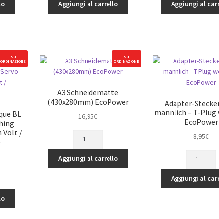
NiMH
NiMH
lo
Aggiungi al carrello
Aggiungi al carr
Stick
Stick
Pack
Pack
Batterie
Batterie
mit
mit
T-
T-
SU
SU
ORDINAZIONE
ORDINAZIONE
Style
Style
Stecker
Stecker
EcoPower
EcoPower
A3 Schneidematte
h)
(8.4V/4200mAh)
(8.4V/5000
(430x280mm) EcoPower
Adapter-Stecke
quantità
quantità
männlich – T-Plug 
rque BL
16,95
€
EcoPower
hing
 Volt /
A3
8,95
€
)
Schneidematte
Adapter-
(430x280mm)
Aggiungi al carrello
Stecker
EcoPower
(EC3
quantità
Aggiungi al carr
männlich
-
lo
T-
Plug