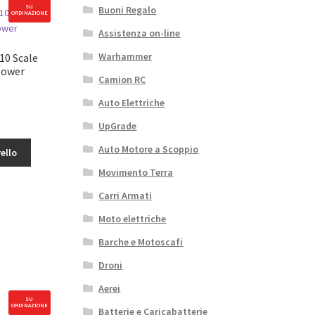
SU
Buoni Regalo
ORDINAZIONE
Assistenza on-line
Warhammer
0 Scale
Power
Camion RC
Auto Elettriche
UpGrade
Auto Motore a Scoppio
ello
Movimento Terra
Carri Armati
Moto elettriche
Barche e Motoscafi
Droni
Aerei
SU
ORDINAZIONE
Batterie e Caricabatterie