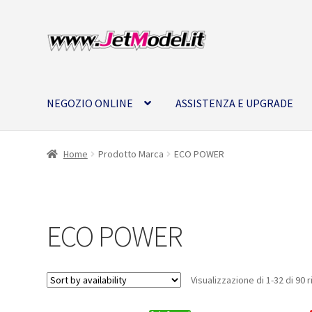
Vai
Vai
alla
al
navigazione
contenuto
NEGOZIO ONLINE
ASSISTENZA E UPGRADE
Home
Prodotto Marca
ECO POWER
ECO POWER
Visualizzazione di 1-32 di 90 r