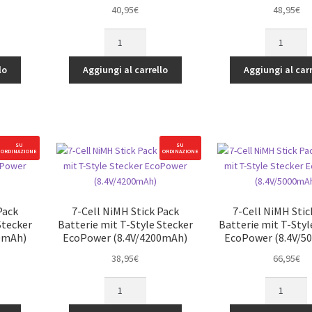
40,95
€
48,95
€
7-
7-
Cell
Cell
NiMH
NiMH
lo
Aggiungi al carrello
Aggiungi al carr
Hump
Hump
Pack
Pack
Batterie
Batterie
mit
mit
T-
T-
SU
SU
ORDINAZIONE
ORDINAZIONE
Style
Style
Stecker
Stecker
h)
EcoPower
EcoPower
(8.4V/3000mAh)
(8.4V/4200
Pack
7-Cell NiMH Stick Pack
7-Cell NiMH Stic
quantità
quantità
Stecker
Batterie mit T-Style Stecker
Batterie mit T-Styl
0mAh)
EcoPower (8.4V/4200mAh)
EcoPower (8.4V/5
38,95
€
66,95
€
7-
7-
Cell
Cell