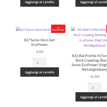
NiMH
NiMH
Aggiungi al carrello
Aggiungi al carrel
Hump
Stick
Pack
Pack
Batterie
Batterie
mit
mit
T-
T-
SU
ORDINAZIONE
Style
Style
Stecker
Stecker
827 Servo Horn Set
EcoPower
EcoPower
EcoPower
(8.4V/5000mAh)
(8.4V/3000mA
4,95
€
quantità
quantità
832 Mid Profile HiTo
Rock Crawling/Bas
827
Servo EcoPower (High
Servo
Metallgehäuse
Horn
Aggiungi al carrello
Set
93,95
€
EcoPower
832
quantità
Mid
Profile
Aggiungi al carrel
HiTorque
BL