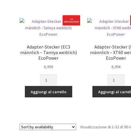
Rock
Crawling/Bas
Servo
SU
ORDINAZIONE
EcoPower
(High
Volt
/
Adapter-Stecker (EC3
Adapter-Stecker 
Metallgehäus
männlich – Tamiya weiblich)
männlich – XT60 wei
quantità
EcoPower
EcoPower
8,95
€
8,95
€
Adapter-
Adapter-
Stecker
Stecker
(EC3
(EC3
Aggiungi al carrello
Aggiungi al carrel
männlich
männlich
-
-
Tamiya
XT60
weiblich)
weiblich)
EcoPower
EcoPower
Visualizzazione di 1-32 di 90 r
quantità
quantità