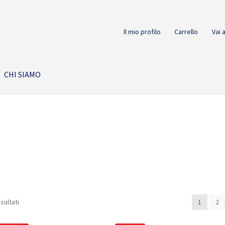
Il mio profilo
Carrello
Vai 
CHI SIAMO
isultati
1
2