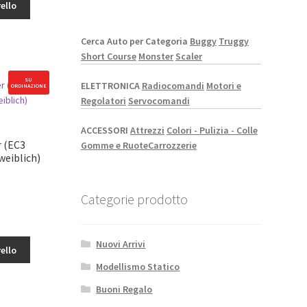
ello
Cerca Auto per Categoria
Buggy
Truggy
Short Course
Monster
Scaler
SU
ELETTRONICA
Radiocomandi
Motori e
ORDINAZIONE
Regolatori
Servocomandi
ACCESSORI
Attrezzi
Colori - Pulizia - Colle
mAh)
r (EC3
Gomme e Ruote
Carrozzerie
weiblich)
Categorie prodotto
Nuovi Arrivi
ello
Modellismo Statico
Buoni Regalo