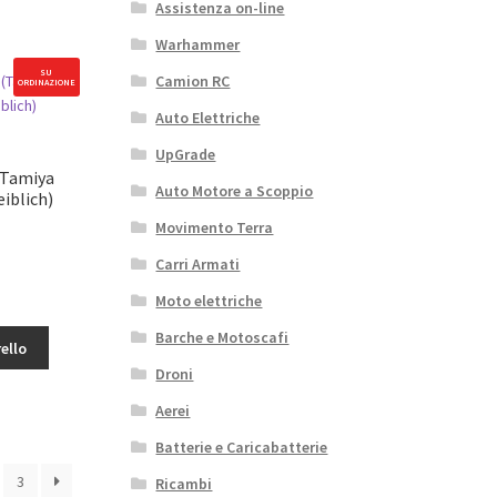
Assistenza on-line
Warhammer
SU
Camion RC
ORDINAZIONE
Auto Elettriche
UpGrade
(Tamiya
Auto Motore a Scoppio
iblich)
Movimento Terra
Carri Armati
Moto elettriche
Barche e Motoscafi
ello
Droni
Aerei
Batterie e Caricabatterie
3
Ricambi