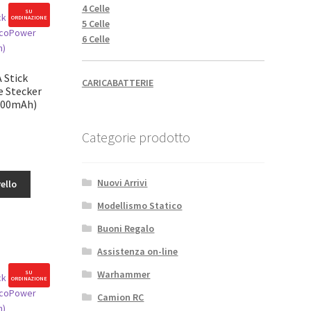
4 Celle
SU
ORDINAZIONE
5 Celle
6 Celle
mAh)
 Stick
CARICABATTERIE
e Stecker
600mAh)
Categorie prodotto
Nuovi Arrivi
ello
Modellismo Statico
Buoni Regalo
Assistenza on-line
Warhammer
SU
ORDINAZIONE
Camion RC