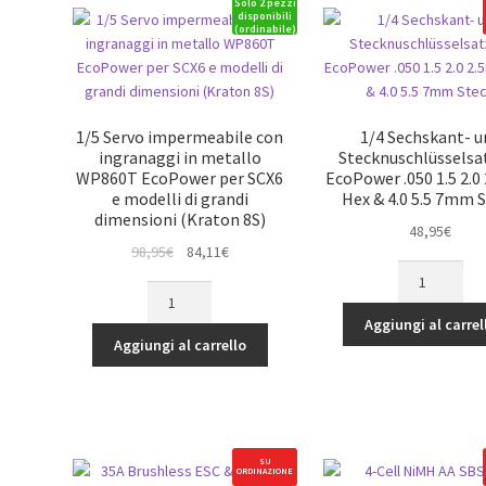
Solo 2 pezzi
disponibili
(ordinabile)
1/5 Servo impermeabile con
1/4 Sechskant- u
ingranaggi in metallo
Stecknuschlüsselsat
WP860T EcoPower per SCX6
EcoPower .050 1.5 2.
e modelli di grandi
Hex & 4.0 5.5 7mm 
dimensioni (Kraton 8S)
48,95
€
Il
Il
98,95
€
84,11
€
1/4
prezzo
prezzo
1/5
Sechskant-
originale
attuale
Servo
und
era:
è:
Aggiungi al carrel
impermeabile
Stecknuschlü
Aggiungi al carrello
98,95€.
84,11€.
con
(7)
ingranaggi
EcoPower
in
.050
metallo
1.5
WP860T
2.0
SU
ORDINAZIONE
EcoPower
2.5mm