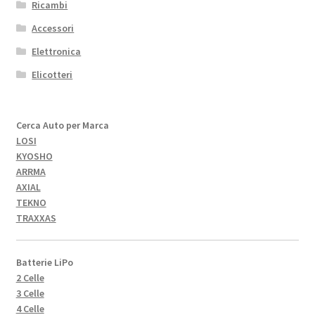
Ricambi
Accessori
Elettronica
Elicotteri
Cerca Auto per Marca
LOSI
KYOSHO
ARRMA
AXIAL
TEKNO
TRAXXAS
Batterie LiPo
2 Celle
3 Celle
4 Celle