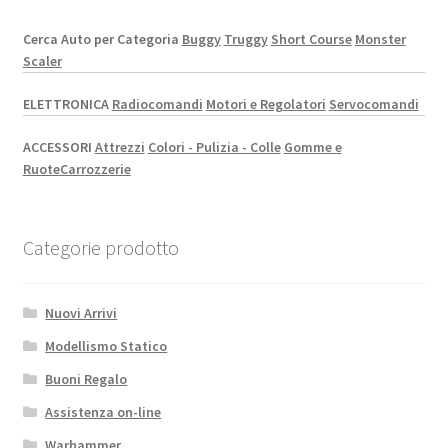
Cerca Auto per Categoria
Buggy
Truggy
Short Course
Monster
Scaler
ELETTRONICA
Radiocomandi
Motori e Regolatori
Servocomandi
ACCESSORI
Attrezzi
Colori - Pulizia - Colle
Gomme e
Ruote
Carrozzerie
Categorie prodotto
Nuovi Arrivi
Modellismo Statico
Buoni Regalo
Assistenza on-line
Warhammer