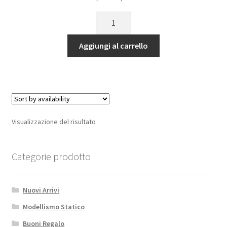
prezzo
prezzo
CARICA
originale
attuale
BATTERIA
era:
è:
USB
Aggiungi al carrello
7,20€.
6,12€.
quantità
Visualizzazione del risultato
Categorie prodotto
Nuovi Arrivi
Modellismo Statico
Buoni Regalo