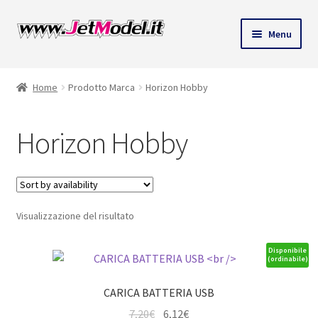
Vai
Vai
Menu
alla
al
ndi
navigazione
contenuto
Home
Prodotto Marca
Horizon Hobby
u
Horizon Hobby
Visualizzazione del risultato
Disponibile
(ordinabile)
CARICA BATTERIA USB
Il
Il
7,20
€
6,12
€