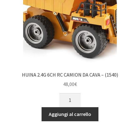
HUINA 2.4G 6CH RC CAMION DA CAVA – (1540)
48,00
€
HUINA
2.4G
6CH
Aggiungi al carrello
RC
CAMION
DA