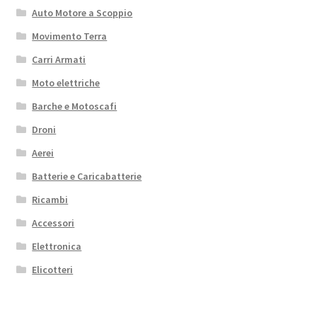
Auto Motore a Scoppio
Movimento Terra
Carri Armati
Moto elettriche
Barche e Motoscafi
Droni
Aerei
Batterie e Caricabatterie
Ricambi
Accessori
Elettronica
Elicotteri