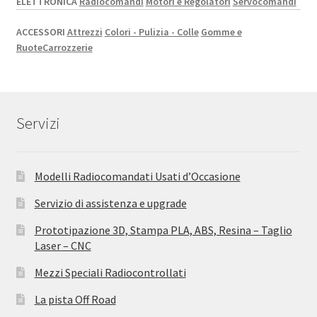
ELETTRONICA
Radiocomandi
Motori e Regolatori
Servocomandi
ACCESSORI
Attrezzi
Colori - Pulizia - Colle
Gomme e
Ruote
Carrozzerie
Servizi
Modelli Radiocomandati Usati d’Occasione
Servizio di assistenza e upgrade
Prototipazione 3D, Stampa PLA, ABS, Resina – Taglio
Laser – CNC
Mezzi Speciali Radiocontrollati
La pista Off Road