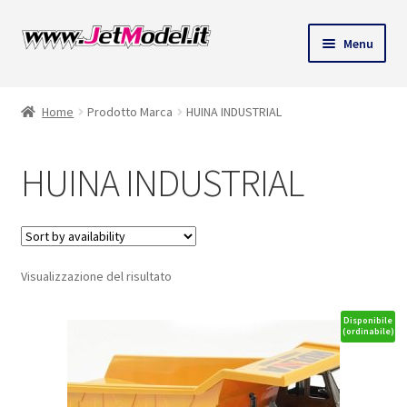
Vai
Vai
Menu
alla
al
ndi
navigazione
contenuto
Home
Prodotto Marca
HUINA INDUSTRIAL
u
HUINA INDUSTRIAL
Visualizzazione del risultato
Disponibile
(ordinabile)