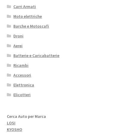
Carri Armati
Moto elettriche
Barche e Motoscafi
Droni
Aerei
Batterie e Caricabatterie
Ricambi
Accessori
Elettronica
Elicotteri
Cerca Auto per Marca
LOSI
KYOSHO