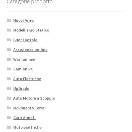
Categorie prodotto
Nuovi Arrivi
Modellismo Statico
Buoni Regalo
Assistenza on-line
Warhammer
Camion RC
Auto Elettriche
UpGrade
Auto Motore a Scoppio
Movimento Terra
Carri Armati
Moto elettriche