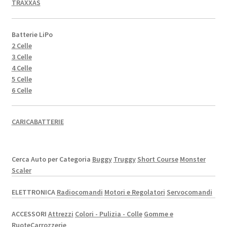
TRAXXAS
Batterie LiPo
2 Celle
3 Celle
4 Celle
5 Celle
6 Celle
CARICABATTERIE
Cerca Auto per Categoria
Buggy
Truggy
Short Course
Monster
Scaler
ELETTRONICA
Radiocomandi
Motori e Regolatori
Servocomandi
ACCESSORI
Attrezzi
Colori - Pulizia - Colle
Gomme e
Ruote
Carrozzerie