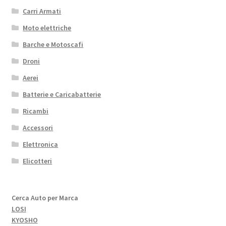
Carri Armati
Moto elettriche
Barche e Motoscafi
Droni
Aerei
Batterie e Caricabatterie
Ricambi
Accessori
Elettronica
Elicotteri
Cerca Auto per Marca
LOSI
KYOSHO