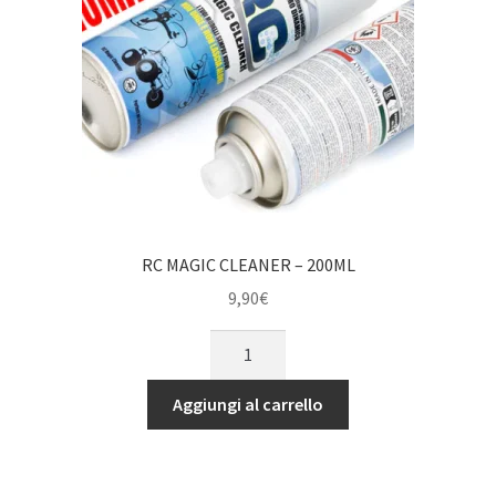
RC MAGIC CLEANER – 200ML
9,90
€
RC
MAGIC
CLEANER
Aggiungi al carrello
-
200ML
quantità