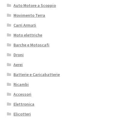
Auto Motore a Scoppio
Movimento Terra
Carri Armati
Moto elettriche
Barche e Motoscafi
Droni
Aerei
Batterie e Caricabatterie
Ricambi
Accessori
Elettronica
Elicotteri