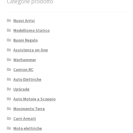
Categorie prodotto
Nuovi Arrivi
Modellismo Statico
Buoni Regalo
Assistenza on-line
Warhammer
Camion RC
Auto Elettriche
UpGrade
Auto Motore a Scoppio
Movimento Terra
Carri Armati
Moto elettriche