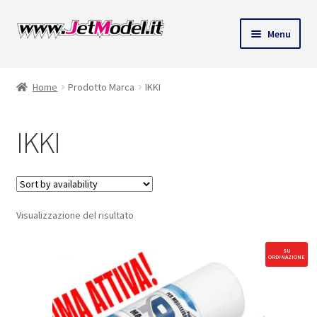
Vai
Vai
Menu
alla
al
ndi
navigazione
contenuto
Home
Prodotto Marca
IKKI
u
IKKI
Visualizzazione del risultato
SU
ORDINAZIONE