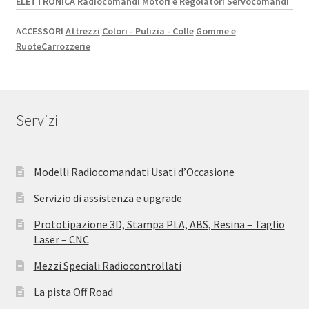
ELETTRONICA
Radiocomandi
Motori e Regolatori
Servocomandi
ACCESSORI
Attrezzi
Colori - Pulizia - Colle
Gomme e
Ruote
Carrozzerie
Servizi
Modelli Radiocomandati Usati d’Occasione
Servizio di assistenza e upgrade
Prototipazione 3D, Stampa PLA, ABS, Resina – Taglio
Laser – CNC
Mezzi Speciali Radiocontrollati
La pista Off Road