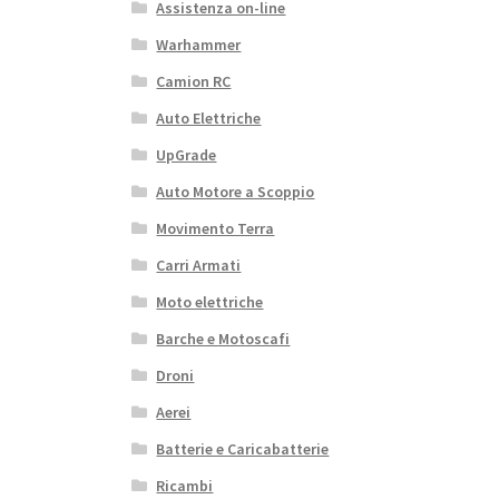
Assistenza on-line
Warhammer
Camion RC
Auto Elettriche
UpGrade
Auto Motore a Scoppio
Movimento Terra
Carri Armati
Moto elettriche
Barche e Motoscafi
Droni
Aerei
Batterie e Caricabatterie
Ricambi