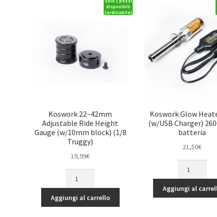
Solo 1 pezzi
disponibili
(ordinabile)
Koswork 22~42mm
Koswork Glow Heate
Adjustable Ride Height
(w/USB Charger) 2
Gauge (w/10mm block) (1/8
batteria
Truggy)
21,50
€
19,99
€
Koswork
Koswork
Glow
22~42mm
Heater
Aggiungi al carrel
Adjustable
Set
Aggiungi al carrello
Ride
(w/USB
Height