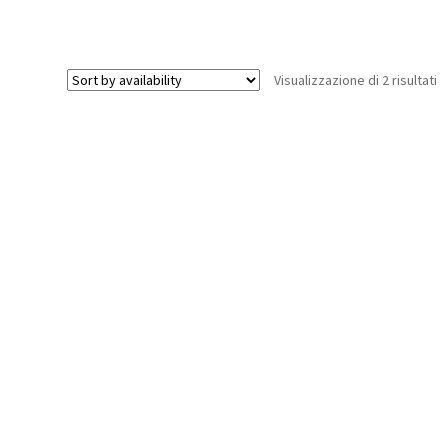
Charger)
Gauge
2600mAh
(w/10mm
batteria
block)
quantità
Visualizzazione di 2 risultati
(1/8
Truggy)
quantità