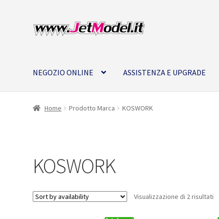
Vai
Vai
alla
al
navigazione
contenuto
NEGOZIO ONLINE
ASSISTENZA E UPGRADE
Home
Prodotto Marca
KOSWORK
KOSWORK
Visualizzazione di 2 risultati