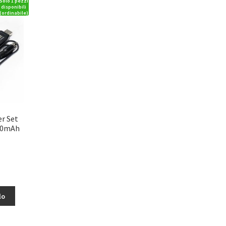
Solo 1 pezzi
disponibili
(ordinabile)
r Set
600mAh
lo