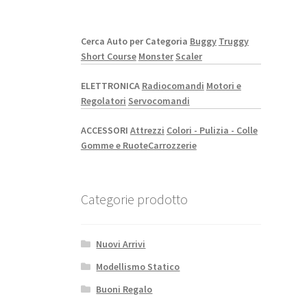
Cerca Auto per Categoria
Buggy
Truggy
Short Course
Monster
Scaler
ELETTRONICA
Radiocomandi
Motori e
Regolatori
Servocomandi
ACCESSORI
Attrezzi
Colori - Pulizia - Colle
Gomme e Ruote
Carrozzerie
Categorie prodotto
Nuovi Arrivi
Modellismo Statico
Buoni Regalo