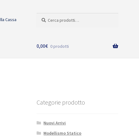
Cerca:
Cerca
alla Cassa
0,00
€
0 prodotti
Categorie prodotto
Nuovi Arrivi
Modellismo Statico