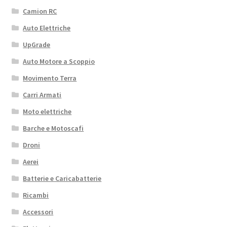
Camion RC
Auto Elettriche
UpGrade
Auto Motore a Scoppio
Movimento Terra
Carri Armati
Moto elettriche
Barche e Motoscafi
Droni
Aerei
Batterie e Caricabatterie
Ricambi
Accessori