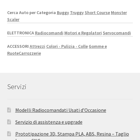
Cerca Auto per Categoria
Buggy
Truggy
Short Course
Monster
Scaler
ELETTRONICA
Radiocomandi
Motori e Regolatori
Servocomandi
ACCESSORI
Attrezzi
Colori - Pulizia - Colle
Gomme e
Ruote
Carrozzerie
Servizi
Modelli Radiocomandati Usati d’Occasione
Servizio di assistenza e upgrade
Prototipazione 3D, Stampa PLA, ABS, Resina – Taglio