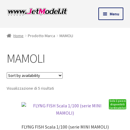
Vai
Vai
Menu
alla
al
navigazione
contenuto
Home
Prodotto Marca
MAMOLI
MAMOLI
Visualizzazione di 5 risultati
Solo 1 pezzi
disponibili
(ordinabile)
FLYNG FISH Scala 1/100 (serie MINI MAMOLI)