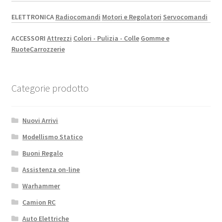
ELETTRONICA
Radiocomandi
Motori e Regolatori
Servocomandi
ACCESSORI
Attrezzi
Colori - Pulizia - Colle
Gomme e
Ruote
Carrozzerie
Categorie prodotto
Nuovi Arrivi
Modellismo Statico
Buoni Regalo
Assistenza on-line
Warhammer
Camion RC
Auto Elettriche