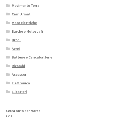
Movimento Terra
Carri Armati
Moto elettriche
Barche e Motoscafi
Droni
Aerei
Batterie e Caricabatterie
Ricambi
Accessori
Elettronica
Elicotteri
Cerca Auto per Marca
LOSI