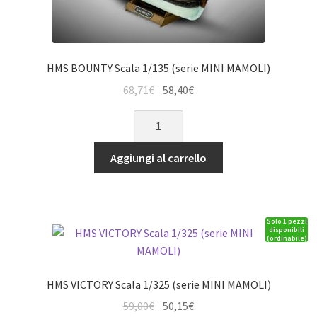
HMS BOUNTY Scala 1/135 (serie MINI MAMOLI)
Il
Il
68,71
€
58,40
€
prezzo
prezzo
HMS
originale
attuale
BOUNTY
era:
è:
Scala
Aggiungi al carrello
68,71€.
58,40€.
1/135
(serie
MINI
Solo 1 pezzi
MAMOLI)
disponibili
(ordinabile)
quantità
HMS VICTORY Scala 1/325 (serie MINI MAMOLI)
Il
Il
59,00
€
50,15
€