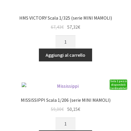
HMS VICTORY Scala 1/325 (serie MINI MAMOLI)
Il
Il
67,43
€
57,32
€
prezzo
prezzo
HMS
originale
attuale
VICTORY
era:
è:
Scala
Aggiungi al carrello
67,43€.
57,32€.
1/325
(serie
MINI
Solo 1 pezzi
MAMOLI)
disponibili
(ordinabile)
quantità
MISSISSIPPI Scala 1/206 (serie MINI MAMOLI)
Il
Il
59,00
€
50,15
€
prezzo
prezzo
MISSISSIPPI
originale
attuale
Scala
era:
è: