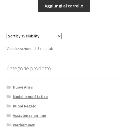
1/206
Aggiungi al carrello
59,00€.
50,15€.
(serie
MINI
MAMOLI)
quantità
Visualizzazione di 5 risultati
Categorie prodotto
Nuovi Arrivi
Modellismo Statico
Buoni Regalo
Assistenza on-line
Warhammer