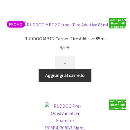
(clear,25mm
x
Solo 1 pezzi
1m)
disponibili
PROMO
(ordinabile)
quantità
RUDDOG MBT2 Carpet Tire Additive 85ml
9,99
€
RUDDOG
MBT2
Carpet
Aggiungi al carrello
Tire
Additive
85ml
Solo 1 pezzi
quantità
disponibili
(ordinabile)