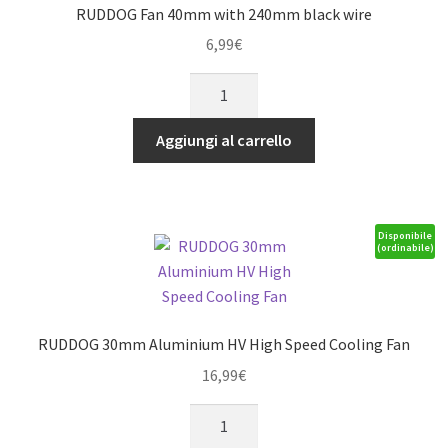
RUDDOG Fan 40mm with 240mm black wire
6,99
€
RUDDOG
Fan
40mm
Aggiungi al carrello
with
240mm
black
wire
Disponibile
(ordinabile)
quantità
RUDDOG 30mm Aluminium HV High Speed Cooling Fan
16,99
€
RUDDOG
30mm