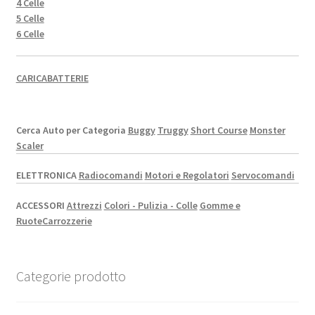
4 Celle
5 Celle
6 Celle
CARICABATTERIE
Cerca Auto per Categoria
Buggy
Truggy
Short Course
Monster
Scaler
ELETTRONICA
Radiocomandi
Motori e Regolatori
Servocomandi
ACCESSORI
Attrezzi
Colori - Pulizia - Colle
Gomme e
Ruote
Carrozzerie
Categorie prodotto