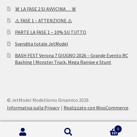
🚨 LA FASE 2 SI AVVICINA… 🚨
⚠️ FASE 1 – ATTENZIONE ⚠️
PARTE LA FASE 1 – 10% SU TUTTO
Svendita totale JetModel
BASH FEST Verona 7 GIUGNO 2026 – Grande Evento RC
Bashing | Monster Truck, Mega Rampe e Stunt
© JetModel Modellismo Dinamico 2026
Informativa sulla Privacy
Realizzato con WooCommerce
.
0
Cerca:
Cerca