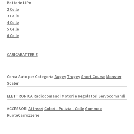
Batterie LiPo
2 Celle
3 Celle
4 Celle
5 Celle
6 Celle
CARICABATTERIE
Cerca Auto per Categoria
Buggy
Truggy
Short Course
Monster
Scaler
ELETTRONICA
Radiocomandi
Motori e Regolatori
Servocomandi
ACCESSORI
Attrezzi
Colori - Pulizia - Colle
Gomme e
Ruote
Carrozzerie