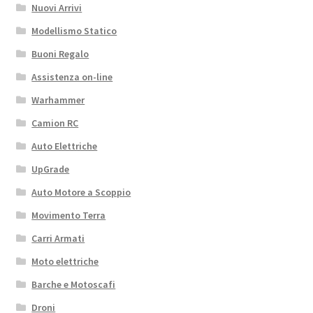
Nuovi Arrivi
Modellismo Statico
Buoni Regalo
Assistenza on-line
Warhammer
Camion RC
Auto Elettriche
UpGrade
Auto Motore a Scoppio
Movimento Terra
Carri Armati
Moto elettriche
Barche e Motoscafi
Droni