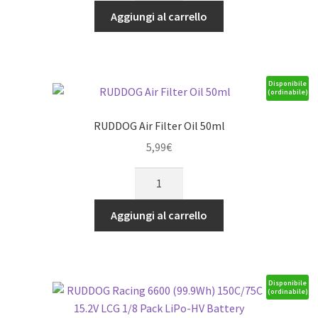
Aluminium
Aggiungi al carrello
HV
High
Speed
Cooling
Disponibile
(ordinabile)
Fan
quantità
RUDDOG Air Filter Oil 50ml
5,99
€
RUDDOG
Air
Filter
Aggiungi al carrello
Oil
50ml
quantità
Disponibile
(ordinabile)