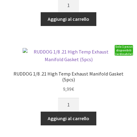
RUDDOG
35mm
Aluminium
Aggiungi al carrello
HV
High
Speed
Solo 1 pezzi
Cooling
disponibili
(ordinabile)
Fan
quantità
RUDDOG 1/8 .21 High Temp Exhaust Manifold Gasket
(5pcs)
9,99
€
RUDDOG
1/8
.21
Aggiungi al carrello
High
Temp