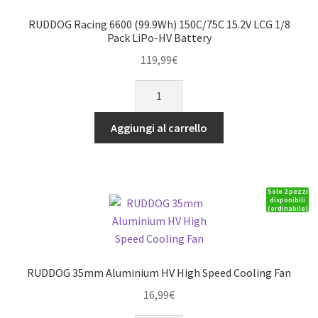
RUDDOG Racing 6600 (99.9Wh) 150C/75C 15.2V LCG 1/8
Pack LiPo-HV Battery
119,99
€
RUDDOG
Racing
6600
Aggiungi al carrello
(99.9Wh)
150C/75C
15.2V
Solo 2 pezzi
LCG
disponibili
(ordinabile)
1/8
Pack
LiPo-
HV
RUDDOG 35mm Aluminium HV High Speed Cooling Fan
Battery
16,99
€
quantità