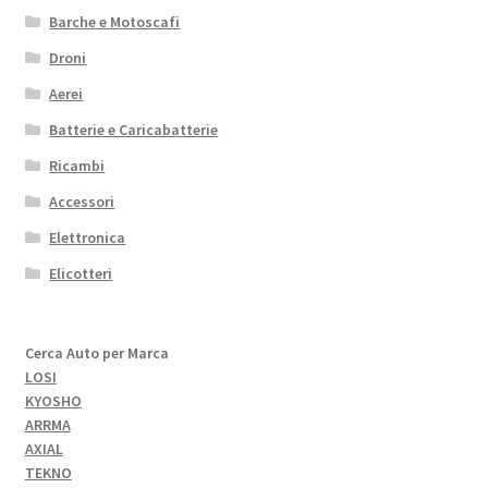
Barche e Motoscafi
Droni
Aerei
Batterie e Caricabatterie
Ricambi
Accessori
Elettronica
Elicotteri
Cerca Auto per Marca
LOSI
KYOSHO
ARRMA
AXIAL
TEKNO