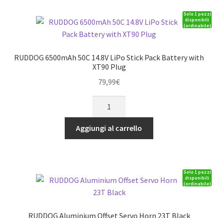
Exhaust
Solo 1 pezzi
Manifold
disponibili
(ordinabile)
Gasket
(5pcs)
quantità
RUDDOG 6500mAh 50C 14.8V LiPo Stick Pack Battery with
XT90 Plug
79,99
€
RUDDOG
6500mAh
50C
Aggiungi al carrello
14.8V
LiPo
Stick
Solo 1 pezzi
Pack
disponibili
(ordinabile)
Battery
with
XT90
RUDDOG Aluminium Offset Servo Horn 23T Black