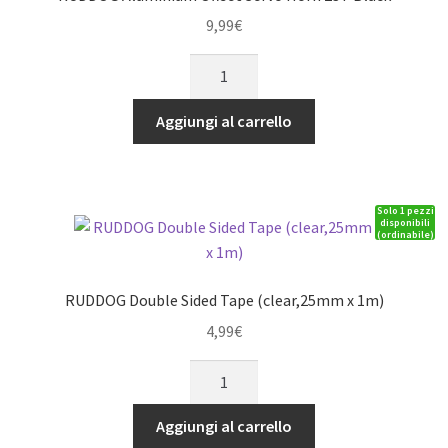
Plug
9,99
€
quantità
RUDDOG
Aluminium
Offset
Aggiungi al carrello
Servo
Horn
23T
Solo 1 pezzi
Black
disponibili
(ordinabile)
quantità
RUDDOG Double Sided Tape (clear,25mm x 1m)
4,99
€
RUDDOG
Double
Sided
Aggiungi al carrello
Tape