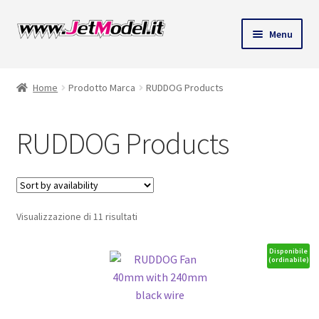
Vai
Vai
Menu
alla
al
navigazione
contenuto
Home
Prodotto Marca
RUDDOG Products
RUDDOG Products
Visualizzazione di 11 risultati
Disponibile
(ordinabile)