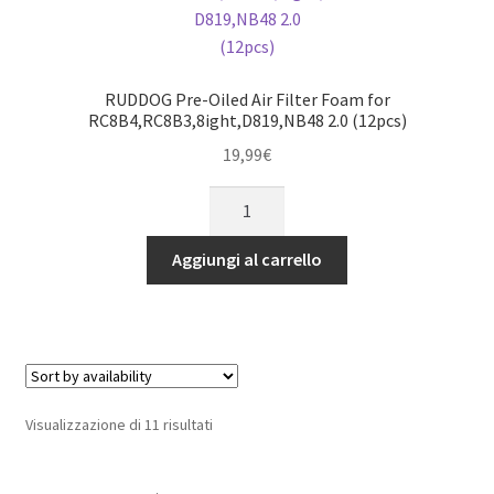
RUDDOG Pre-Oiled Air Filter Foam for
RC8B4,RC8B3,8ight,D819,NB48 2.0 (12pcs)
19,99
€
RUDDOG
Pre-
Oiled
Aggiungi al carrello
Air
Filter
Foam
for
RC8B4,RC8B3,8ight,D819,NB48
2.0
Visualizzazione di 11 risultati
(12pcs)
quantità