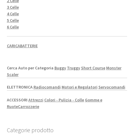
2 Celle
3 Celle
4 Celle
5 Celle
6 Celle
CARICABATTERIE
Cerca Auto per Categoria
Buggy
Truggy
Short Course
Monster
Scaler
ELETTRONICA
Radiocomandi
Motori e Regolatori
Servocomandi
ACCESSORI
Attrezzi
Colori - Pulizia - Colle
Gomme e
Ruote
Carrozzerie
Categorie prodotto