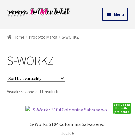
Vai
Vai
Menu
alla
al
ndi
navigazione
contenuto
Home
Prodotto Marca
S-WORKZ
u
S-WORKZ
Visualizzazione di 11 risultati
Solo 1 pezzi
disponibili
(ordinabile)
S-Workz S104 Colonnina Salva servo
10,16
€