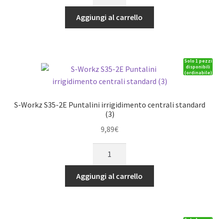
Workz
S35-
Aggiungi al carrello
2E
Cardano
anteriore
Solo 1 pezzi
lungo
disponibili
(ordinabile)
(1)
ver.B
quantità
S-Workz S35-2E Puntalini irrigidimento centrali standard
(3)
9,89
€
S-
Workz
S35-
Aggiungi al carrello
2E
Puntalini
irrigidimento