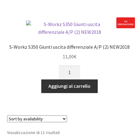
Anteriori
Superiori
(2)
SU
ORDINAZIONE
quantità
S-Workz S350 Giunti uscita differenziale A/P (2) NEW2018
11,00
€
S-
Workz
S350
Aggiungi al carrello
Giunti
uscita
differenziale
A/P
(2)
NEW2018
Visualizzazione di 11 risultati
quantità