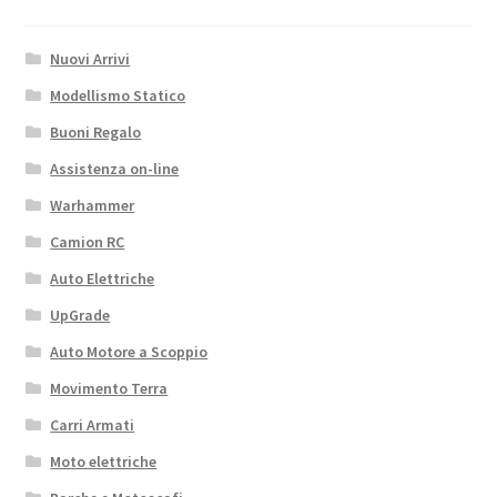
Nuovi Arrivi
Modellismo Statico
Buoni Regalo
Assistenza on-line
Warhammer
Camion RC
Auto Elettriche
UpGrade
Auto Motore a Scoppio
Movimento Terra
Carri Armati
Moto elettriche