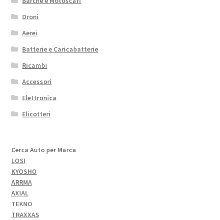
Barche e Motoscafi
Droni
Aerei
Batterie e Caricabatterie
Ricambi
Accessori
Elettronica
Elicotteri
Cerca Auto per Marca
LOSI
KYOSHO
ARRMA
AXIAL
TEKNO
TRAXXAS