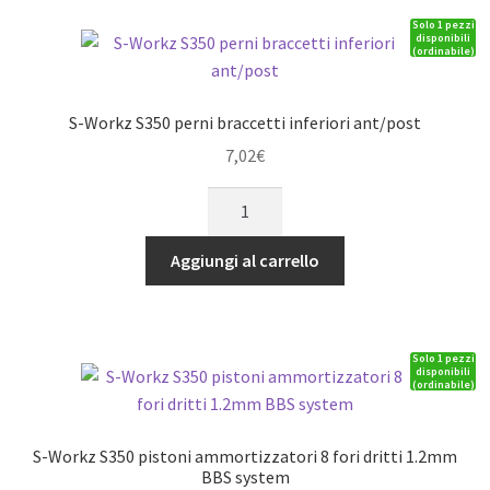
differenziale
Solo 1 pezzi
Big
disponibili
(ordinabile)
Bore
HARD
quantità
S-Workz S350 perni braccetti inferiori ant/post
7,02
€
S-
Workz
S350
Aggiungi al carrello
perni
braccetti
inferiori
Solo 1 pezzi
ant/post
disponibili
(ordinabile)
quantità
S-Workz S350 pistoni ammortizzatori 8 fori dritti 1.2mm
BBS system