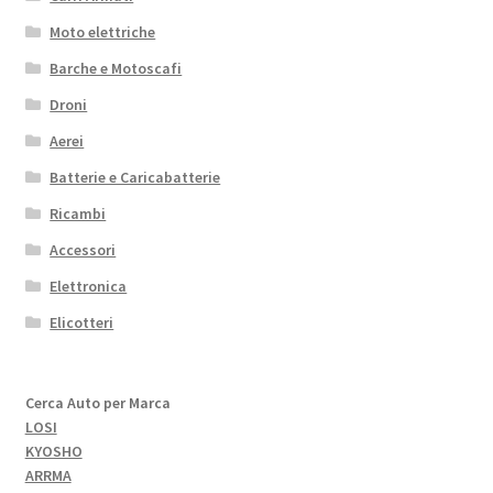
Moto elettriche
Barche e Motoscafi
Droni
Aerei
Batterie e Caricabatterie
Ricambi
Accessori
Elettronica
Elicotteri
Cerca Auto per Marca
LOSI
KYOSHO
ARRMA