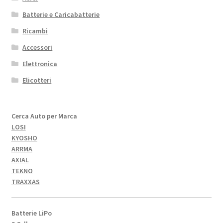
Batterie e Caricabatterie
Ricambi
Accessori
Elettronica
Elicotteri
Cerca Auto per Marca
LOSI
KYOSHO
ARRMA
AXIAL
TEKNO
TRAXXAS
Batterie LiPo