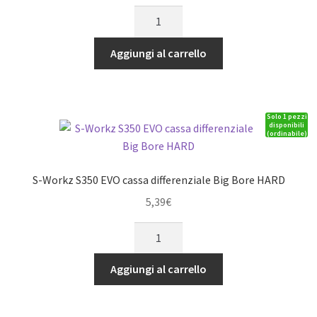
S-
Workz
S350
Aggiungi al carrello
braccetti
anteriori
superiori
Solo 1 pezzi
duri
disponibili
(ordinabile)
(DX+SX)
quantità
S-Workz S350 EVO cassa differenziale Big Bore HARD
5,39
€
S-
Workz
S350
Aggiungi al carrello
EVO
cassa