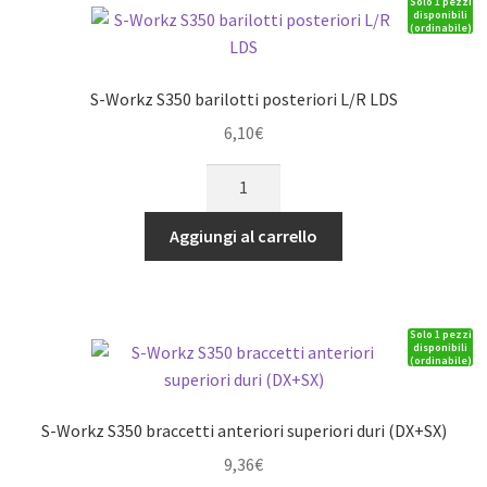
Solo 1 pezzi
centrali
disponibili
(ordinabile)
standard
(3)
quantità
S-Workz S350 barilotti posteriori L/R LDS
6,10
€
S-
Workz
S350
Aggiungi al carrello
barilotti
posteriori
L/R
Solo 1 pezzi
LDS
disponibili
(ordinabile)
quantità
S-Workz S350 braccetti anteriori superiori duri (DX+SX)
9,36
€