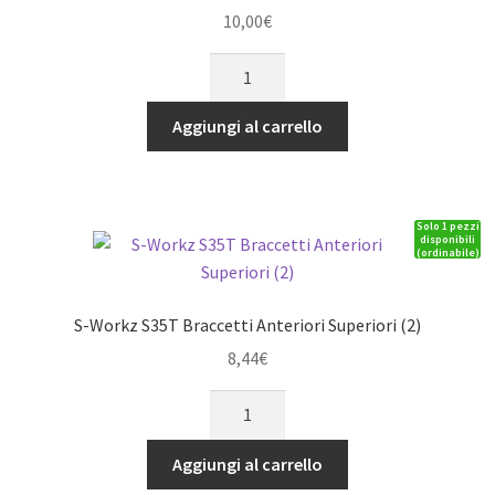
10,00
€
S-
Workz
S350
Aggiungi al carrello
pistoni
ammortizzatori
8
Solo 1 pezzi
fori
disponibili
(ordinabile)
dritti
1.2mm
BBS
S-Workz S35T Braccetti Anteriori Superiori (2)
system
8,44
€
quantità
S-
Workz
S35T
Aggiungi al carrello
Braccetti