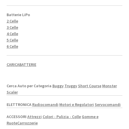
Batterie LiPo
2 Celle
3 Celle
4 Celle
5 Celle
6 Celle
CARICABATTERIE
Cerca Auto per Categoria
Buggy
Truggy
Short Course
Monster
Scaler
ELETTRONICA
Radiocomandi
Motori e Regolatori
Servocomandi
ACCESSORI
Attrezzi
Colori - Pulizia - Colle
Gomme e
Ruote
Carrozzerie