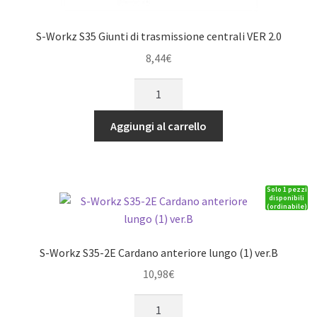
S-Workz S35 Giunti di trasmissione centrali VER 2.0
8,44
€
S-
Workz
S35
Aggiungi al carrello
Giunti
di
trasmissione
Solo 1 pezzi
centrali
disponibili
(ordinabile)
VER
2.0
quantità
S-Workz S35-2E Cardano anteriore lungo (1) ver.B
10,98
€
S-