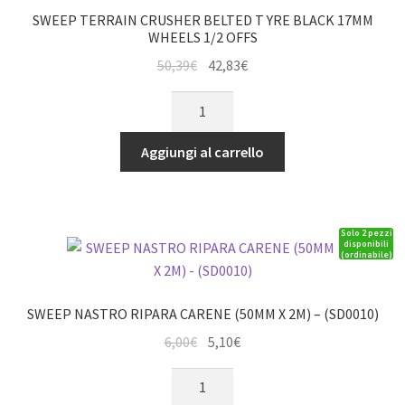
SWEEP TERRAIN CRUSHER BELTED T YRE BLACK 17MM
WHEELS 1/2 OFFS
Il
Il
50,39
€
42,83
€
prezzo
prezzo
SWEEP
originale
attuale
TERRAIN
era:
è:
CRUSHER
Aggiungi al carrello
50,39€.
42,83€.
BELTED
T
YRE
Solo 2 pezzi
BLACK
disponibili
(ordinabile)
17MM
WHEELS
1/2
SWEEP NASTRO RIPARA CARENE (50MM X 2M) – (SD0010)
OFFS
Il
Il
6,00
€
5,10
€
quantità
prezzo
prezzo
SWEEP
originale
attuale
NASTRO