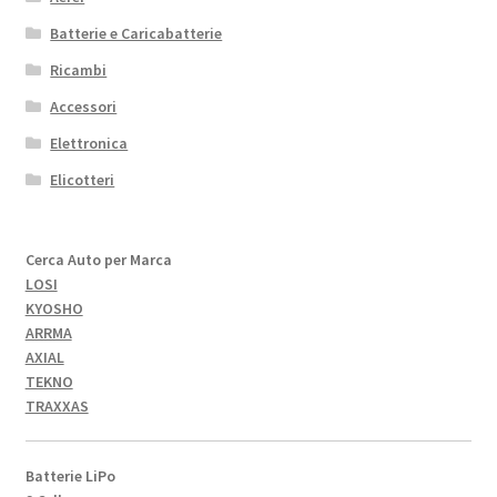
Batterie e Caricabatterie
Ricambi
Accessori
Elettronica
Elicotteri
Cerca Auto per Marca
LOSI
KYOSHO
ARRMA
AXIAL
TEKNO
TRAXXAS
Batterie LiPo