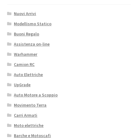
Nuovi Arrivi
Modellismo Statico
Buoni Regalo
Assistenza on-line
Warhammer
Camion RC
Auto Elettriche
UpGrade
Auto Motore a Scoppio
Movimento Terra
Carri Armati
Moto elettriche
Barche e Motoscafi