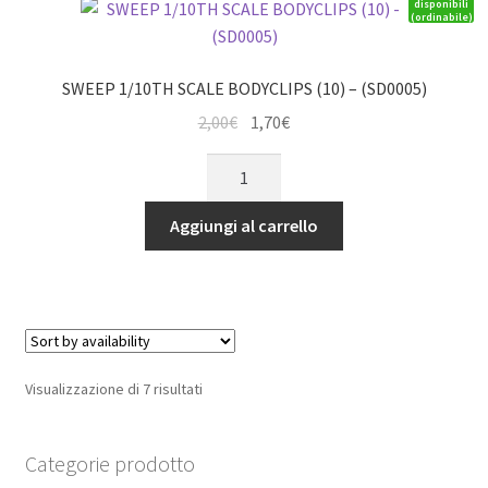
disponibili
(ordinabile)
17MM
WHEELS
1/4
SWEEP 1/10TH SCALE BODYCLIPS (10) – (SD0005)
OFFS
Il
Il
2,00
€
1,70
€
quantità
prezzo
prezzo
SWEEP
originale
attuale
1/10TH
era:
è:
SCALE
Aggiungi al carrello
2,00€.
1,70€.
BODYCLIPS
(10)
-
(SD0005)
quantità
Visualizzazione di 7 risultati
Categorie prodotto