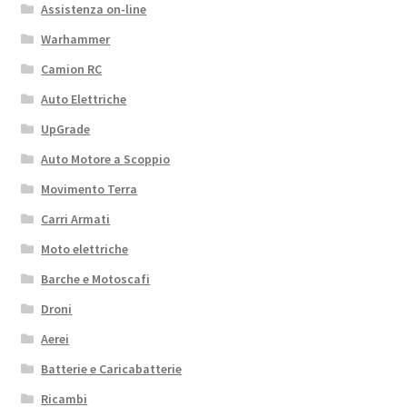
Assistenza on-line
Warhammer
Camion RC
Auto Elettriche
UpGrade
Auto Motore a Scoppio
Movimento Terra
Carri Armati
Moto elettriche
Barche e Motoscafi
Droni
Aerei
Batterie e Caricabatterie
Ricambi