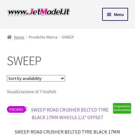
ndi
Vai
Vai
Menu
alla
al
u
navigazione
contenuto
Home
Prodotto Marca
SWEEP
SWEEP
Visualizzazione di 7 risultati
Disponibile
PROMO
(ordinabile)
SWEEP ROAD CRUSHER BELTED TYRE BLACK 17MM