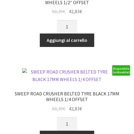
WHEELS 1/2″ OFFSET
Il
Il
50,39
€
42,83
€
prezzo
prezzo
SWEEP
originale
attuale
ROAD
era:
è:
CRUSHER
Aggiungi al carrello
50,39€.
42,83€.
BELTED
TYRE
BLACK
17MM
Disponibile
(ordinabile)
WHEELS
1/2"
OFFSET
SWEEP ROAD CRUSHER BELTED TYRE BLACK 17MM
quantità
WHEELS 1/4 OFFSET
Il
Il
50,39
€
42,83
€
prezzo
prezzo
SWEEP
originale
attuale
ROAD
era:
è: