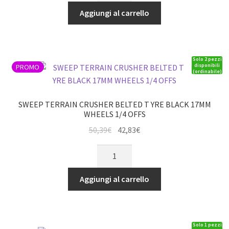
era:
è:
RIPARA
Aggiungi al carrello
6,00€.
5,10€.
CARENE
(50MM
X
Solo 2 pezzi
2M)
disponibili
PROMO
(ordinabile)
-
(SD0010)
quantità
SWEEP TERRAIN CRUSHER BELTED T YRE BLACK 17MM
WHEELS 1/4 OFFS
Il
Il
50,39
€
42,83
€
prezzo
prezzo
SWEEP
originale
attuale
TERRAIN
era:
è:
CRUSHER
Aggiungi al carrello
50,39€.
42,83€.
BELTED
T
YRE
Solo 1 pezzi
BLACK