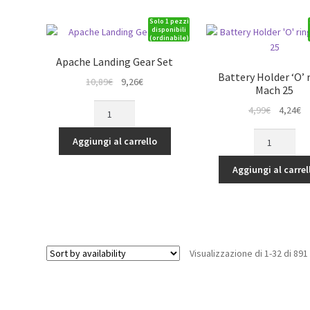
PH
Solo 1 pezzi
1.25
disponibili
(ordinabile)
(Ultra
Micro)
Apache Landing Gear Set
quantità
Battery Holder ‘O’ r
Il
Il
10,89
€
9,26
€
Mach 25
prezzo
prezzo
Apache
Il
Il
4,99
€
4,24
€
originale
attuale
Landing
prezzo
p
era:
è:
Battery
Gear
originale
at
Aggiungi al carrello
10,89€.
9,26€.
Holder
Set
era:
è:
'O'
quantità
Aggiungi al carrel
4,99€.
4,
ring
,
Mach
25
quantità
Visualizzazione di 1-32 di 891 