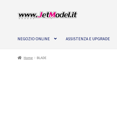
Vai
Vai
alla
al
navigazione
contenuto
NEGOZIO ONLINE
ASSISTENZA E UPGRADE
Home
BLADE