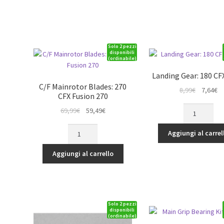
Solo 2 pezzi
disponibili
(ordinabile)
Landing Gear: 180 CF
C/F Mainrotor Blades: 270
Il
Il
8,99
€
7,64
€
CFX Fusion 270
prezzo
p
Landing
Il
Il
69,99
€
59,49
€
originale
at
Gear:
prezzo
prezzo
era:
è:
C/F
180
originale
attuale
Aggiungi al carrel
8,99€.
7,
Mainrotor
CFX
era:
è:
Blades:
150
Aggiungi al carrello
69,99€.
59,49€.
270
S
CFX
quantità
Fusion
270
Solo 2 pezzi
quantità
disponibili
(ordinabile)