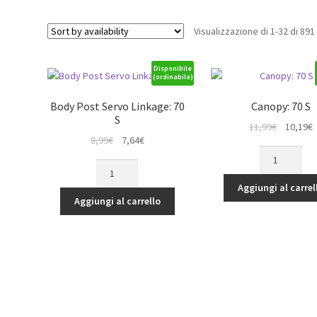
Visualizzazione di 1-32 di 891 
Disponibile
(ordinabile)
Body Post Servo Linkage: 70
Canopy: 70 S
S
Il
Il
11,99
€
10,19
€
Il
Il
8,99
€
7,64
€
prezzo
p
Canopy:
prezzo
prezzo
originale
a
Body
70
originale
attuale
era:
è
Post
S
era:
è:
Aggiungi al carrel
11,99€.
1
Servo
quantità
Aggiungi al carrello
8,99€.
7,64€.
Linkage:
70
S
quantità