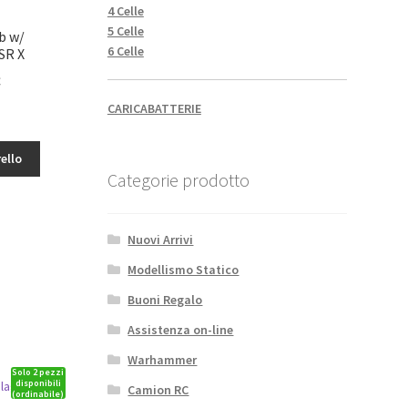
4 Celle
5 Celle
b w/
6 Celle
SR X
Il
€
o
prezzo
CARICABATTERIE
le
attuale
è:
ello
7,65€.
Categorie prodotto
Nuovi Arrivi
Modellismo Statico
Buoni Regalo
Assistenza on-line
Warhammer
Solo 2 pezzi
disponibili
Camion RC
(ordinabile)