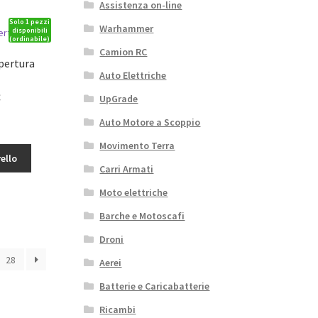
Assistenza on-line
Solo 1 pezzi
Warhammer
disponibili
(ordinabile)
Camion RC
pertura
Auto Elettriche
Il
€
UpGrade
o
prezzo
Auto Motore a Scoppio
le
attuale
è:
Movimento Terra
ello
6,80€.
Carri Armati
Moto elettriche
Barche e Motoscafi
Droni
28
Aerei
Batterie e Caricabatterie
Ricambi