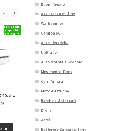
Buoni Regalo
28
Assistenza on-line
Warhammer
Solo 2 pezzi
disponibili
Camion RC
(ordinabile)
Auto Elettriche
UpGrade
Auto Motore a Scoppio
Movimento Terra
Carri Armati
Moto elettriche
ith SAFE
Barche e Motoscafi
Il
99
€
o
prezzo
Droni
le
attuale
Aerei
è:
ello
€.
476,99€.
Batterie e Caricabatterie