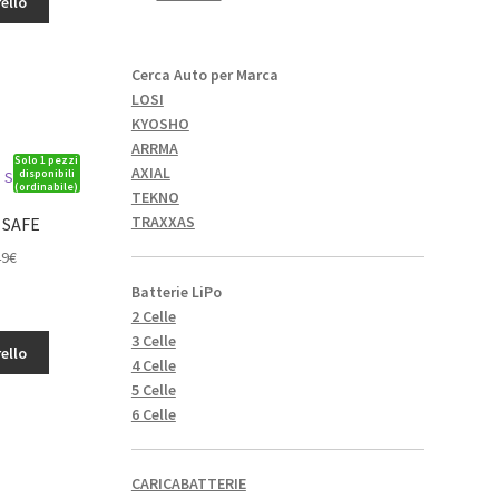
ello
8,49€.
Cerca Auto per Marca
LOSI
KYOSHO
ARRMA
Solo 1 pezzi
AXIAL
disponibili
(ordinabile)
TEKNO
TRAXXAS
 SAFE
Il
49
€
o
prezzo
Batterie LiPo
le
attuale
2 Celle
è:
3 Celle
ello
€.
161,49€.
4 Celle
5 Celle
6 Celle
CARICABATTERIE