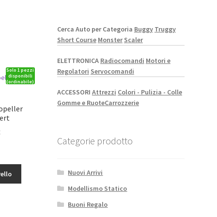
Cerca Auto per Categoria
Buggy
Truggy
Short Course
Monster
Scaler
ELETTRONICA
Radiocomandi
Motori e
Solo 1 pezzi
Regolatori
Servocomandi
disponibili
(ordinabile)
ACCESSORI
Attrezzi
Colori - Pulizia - Colle
Gomme e Ruote
Carrozzerie
opeller
ert
Il
€
Categorie prodotto
o
prezzo
le
attuale
è:
Nuovi Arrivi
ello
7,64€.
Modellismo Statico
Buoni Regalo