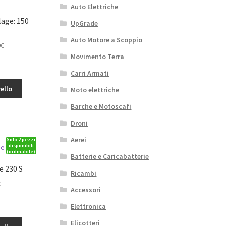
Auto Elettriche
age: 150
UpGrade
Auto Motore a Scoppio
Il
9
€
o
prezzo
Movimento Terra
nt
le
attuale
Carri Armati
è:
ello
.
25,49€.
Moto elettriche
Barche e Motoscafi
Droni
Aerei
Solo 2 pezzi
disponibili
(ordinabile)
Batterie e Caricabatterie
e 230 S
Ricambi
Il
€
Accessori
o
prezzo
:
le
attuale
Elettronica
è:
Elicotteri