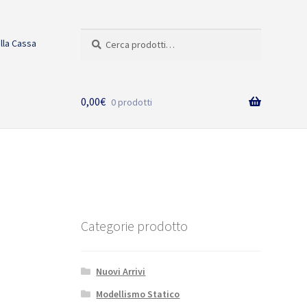
Cerca:
Cerca
alla Cassa
0,00
€
0 prodotti
Categorie prodotto
Nuovi Arrivi
Modellismo Statico