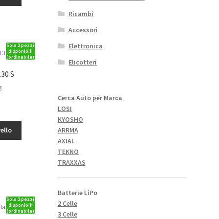
Ricambi
Accessori
Elettronica
Solo 2 pezzi
disponibili
(ordinabile)
Elicotteri
130 S
Il
€
Cerca Auto per Marca
o
prezzo
LOSI
ale
attuale
KYOSHO
è:
ARRMA
ello
.
9,34€.
AXIAL
TEKNO
TRAXXAS
Batterie LiPo
Solo 2 pezzi
2 Celle
disponibili
(ordinabile)
3 Celle