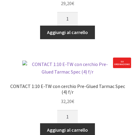
quantità
29,20
€
CONTACT
1:10
E-
Aggiungi al carrello
TW
con
cerchio
Pre-
SU
ORDINAZIONE
Glued
Carpet
Spec
CONTACT 1:10 E-TW con cerchio Pre-Glued Tarmac Spec
(4)
(4) f/r
f/r
32,20
€
quantità
CONTACT
1:10
E-
Aggiungi al carrello