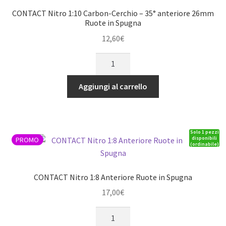
Ruote
CONTACT Nitro 1:10 Carbon-Cerchio – 35° anteriore 26mm
in
Ruote in Spugna
Spugna
12,60
€
quantità
CONTACT
Nitro
1:10
Aggiungi al carrello
Carbon-
Cerchio
-
Solo 1 pezzi
35°
disponibili
PROMO
(ordinabile)
anteriore
26mm
Ruote
CONTACT Nitro 1:8 Anteriore Ruote in Spugna
in
17,00
€
Spugna
quantità
CONTACT
Nitro