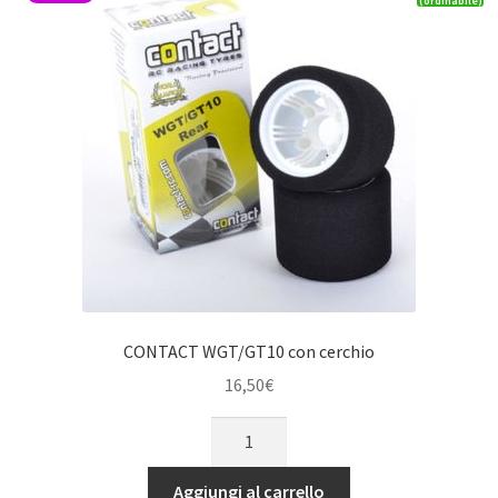
(ordinabile)
quantità
CONTACT WGT/GT10 con cerchio
16,50
€
CONTACT
WGT/GT10
con
Aggiungi al carrello