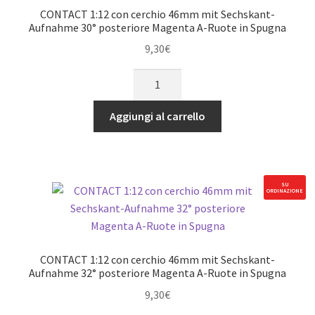
Control
CONTACT 1:12 con cerchio 46mm mit Sechskant-
tyres
Aufnahme 30° posteriore Magenta A-Ruote in Spugna
quantità
9,30
€
CONTACT
1:12
con
Aggiungi al carrello
cerchio
46mm
mit
Sechskant-
SU
ORDINAZIONE
Aufnahme
30°
posteriore
Magenta
CONTACT 1:12 con cerchio 46mm mit Sechskant-
A-
Aufnahme 32° posteriore Magenta A-Ruote in Spugna
Ruote
9,30
€
in