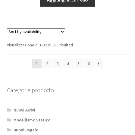
cerchio
nero
46mm
28°
posteriore
Soft-
Visualizzazione di 1-32 di 165 risultati
Pink
A-
1
2
3
4
5
6
Ruote
in
Spugna
quantità
Categorie prodotto
Nuovi Arrivi
Modellismo Statico
Buoni Regalo