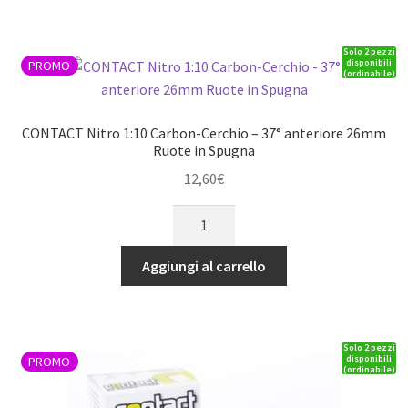
Cerchio
-
Solo 2 pezzi
32°
disponibili
PROMO
(ordinabile)
anteriore
26mm
Ruote
CONTACT Nitro 1:10 Carbon-Cerchio – 37° anteriore 26mm
in
Ruote in Spugna
Spugna
12,60
€
quantità
CONTACT
Nitro
1:10
Aggiungi al carrello
Carbon-
Cerchio
-
Solo 2 pezzi
37°
disponibili
PROMO
(ordinabile)
anteriore
26mm