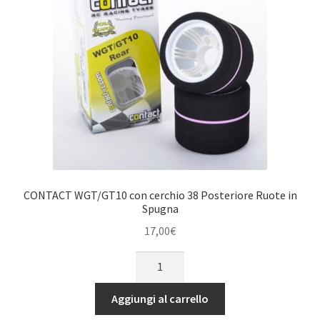
Ruote
in
Spugna
quantità
CONTACT WGT/GT10 con cerchio 38 Posteriore Ruote in
Spugna
17,00
€
CONTACT
WGT/GT10
con
Aggiungi al carrello
cerchio