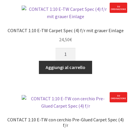
in
SU
ORDINAZIONE
Spugna
45mm
breit
CONTACT 1:10 E-TW Carpet Spec (4) f/r mit grauer Einlage
70mm
24,50
€
Durchmesser
quantità
CONTACT
1:10
E-
Aggiungi al carrello
TW
Carpet
Spec
(4)
SU
ORDINAZIONE
f/r
mit
grauer
CONTACT 1:10 E-TW con cerchio Pre-Glued Carpet Spec (4)
Einlage
f/r