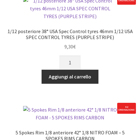
ORDINAZIONE
44mm
1/12
USA
SPEC
1/12 posteriore 38° USA Spec Control tyres 46mm 1/12 USA
CONTROL
SPEC CONTROL TYRES (PURPLE STRIPE)
TYRES
9,30
€
(PURPLE
1/12
STRIPE)
posteriore
quantità
38°
Aggiungi al carrello
USA
Spec
Control
tyres
SU
ORDINAZIONE
46mm
1/12
USA
5 Spokes Rim 1/8 anteriore 42° 1/8 NITRO FOAM – 5
SPEC
SPOKES RIMS CARBON