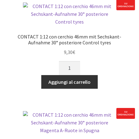
Sechskant-
SU
ORDINAZIONE
Aufnahme
28°
posteriore
Soft-
CONTACT 1:12 con cerchio 46mm mit Sechskant-
Pink
Aufnahme 30° posteriore Control tyres
A-
9,30
€
Ruote
CONTACT
in
1:12
Spugna
con
quantità
Aggiungi al carrello
cerchio
46mm
mit
Sechskant-
SU
ORDINAZIONE
Aufnahme
30°
posteriore