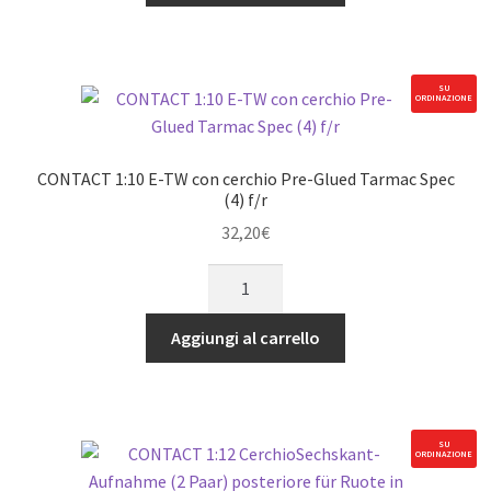
TW
con
cerchio
Pre-
SU
ORDINAZIONE
Glued
Tarmac
Spec
CONTACT 1:10 E-TW con cerchio Pre-Glued Tarmac Spec
(4)
(4) f/r
f/r
32,20
€
quantità
CONTACT
1:10
E-
Aggiungi al carrello
TW
con
cerchio
Pre-
SU
ORDINAZIONE
Glued