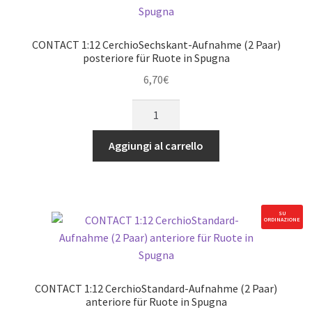
Tarmac
Spec
(4)
CONTACT 1:12 CerchioSechskant-Aufnahme (2 Paar)
f/r
posteriore für Ruote in Spugna
quantità
6,70
€
CONTACT
1:12
CerchioSechskant-
Aggiungi al carrello
Aufnahme
(2
Paar)
posteriore
SU
ORDINAZIONE
für
Ruote
in
Spugna
CONTACT 1:12 CerchioStandard-Aufnahme (2 Paar)
quantità
anteriore für Ruote in Spugna