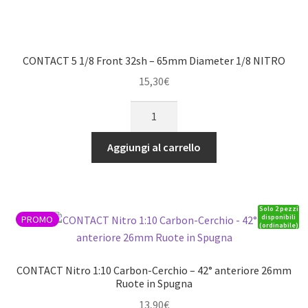
CONTACT 5 1/8 Front 32sh – 65mm Diameter 1/8 NITRO
15,30
€
CONTACT
5
1/8
Aggiungi al carrello
Front
32sh
-
Solo 2 pezzi
65mm
disponibili
PROMO
(ordinabile)
Diameter
1/8
NITRO
CONTACT Nitro 1:10 Carbon-Cerchio – 42° anteriore 26mm
quantità
Ruote in Spugna
13,90
€