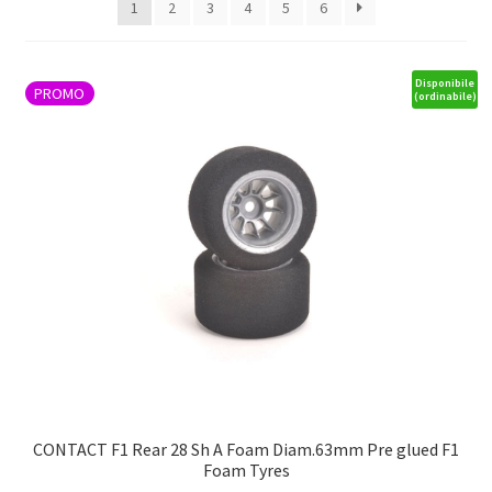
1
2
3
4
5
6
Disponibile
PROMO
(ordinabile)
CONTACT F1 Rear 28 Sh A Foam Diam.63mm Pre glued F1
Foam Tyres