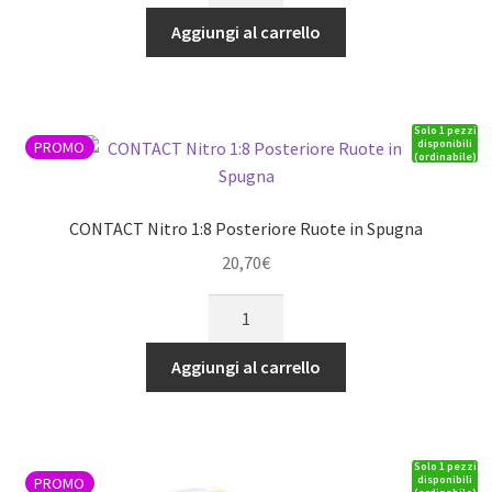
1:8
Aggiungi al carrello
Anteriore
Ruote
in
Solo 1 pezzi
Spugna
disponibili
PROMO
(ordinabile)
quantità
CONTACT Nitro 1:8 Posteriore Ruote in Spugna
20,70
€
CONTACT
Nitro
1:8
Aggiungi al carrello
Posteriore
Ruote
in
Solo 1 pezzi
Spugna
disponibili
PROMO