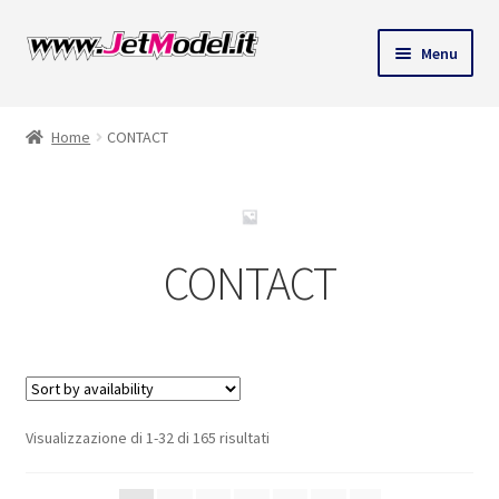
Vai
Vai
Menu
alla
al
ndi
navigazione
contenuto
Home
CONTACT
u
CONTACT
Visualizzazione di 1-32 di 165 risultati