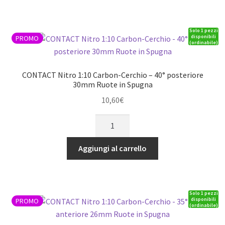
38
Posteriore
Solo 1 pezzi
Ruote
disponibili
PROMO
(ordinabile)
in
Spugna
quantità
CONTACT Nitro 1:10 Carbon-Cerchio – 40° posteriore
30mm Ruote in Spugna
10,60
€
CONTACT
Nitro
1:10
Aggiungi al carrello
Carbon-
Cerchio
-
Solo 1 pezzi
40°
disponibili
PROMO
(ordinabile)
posteriore
30mm