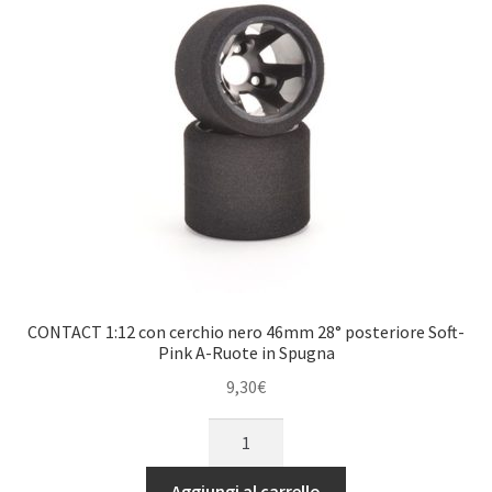
Double-
Pink
A-
Ruote
in
Spugna
quantità
CONTACT 1:12 con cerchio nero 46mm 28° posteriore Soft-
Pink A-Ruote in Spugna
9,30
€
CONTACT
1:12
con
Aggiungi al carrello