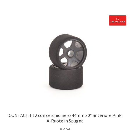
46mm
mit
Sechskant-
SU
ORDINAZIONE
Aufnahme
38°
posteriore
Control
tyres
USA
Spec
quantità
CONTACT 1:12 con cerchio nero 44mm 30° anteriore Pink
A-Ruote in Spugna
8,00
€