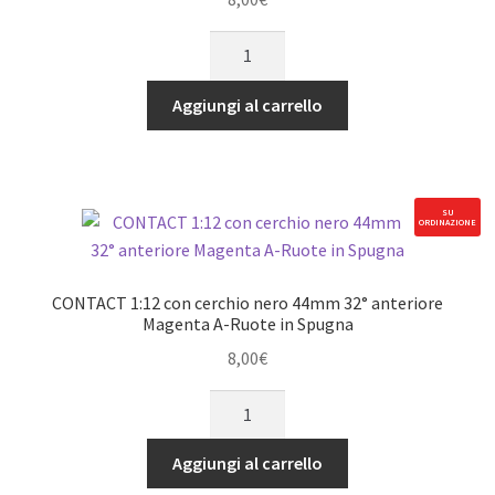
CONTACT
1:12
con
Aggiungi al carrello
cerchio
nero
44mm
30°
SU
ORDINAZIONE
anteriore
Pink
A-
CONTACT 1:12 con cerchio nero 44mm 32° anteriore
Ruote
Magenta A-Ruote in Spugna
in
8,00
€
Spugna
CONTACT
quantità
1:12
con
Aggiungi al carrello
cerchio