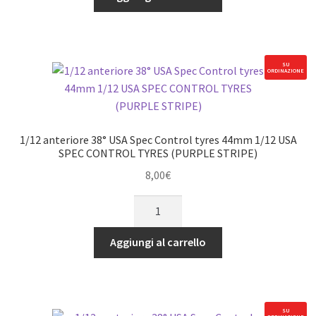
cerchio
quantità
SU
ORDINAZIONE
1/12 anteriore 38° USA Spec Control tyres 44mm 1/12 USA
SPEC CONTROL TYRES (PURPLE STRIPE)
8,00
€
1/12
anteriore
38°
Aggiungi al carrello
USA
Spec
Control
tyres
SU