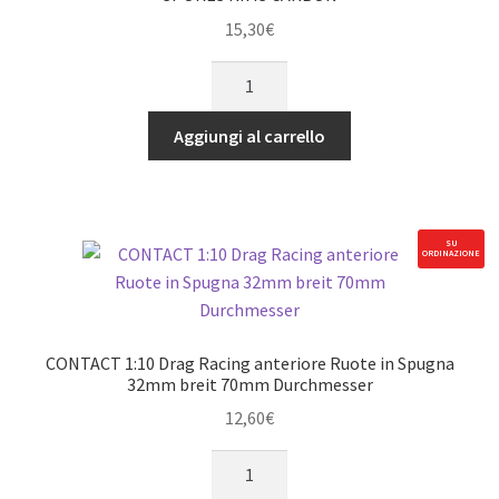
CONTROL
15,30
€
TYRES
5
(PURPLE
Spokes
STRIPE)
Rim
quantità
Aggiungi al carrello
1/8
anteriore
42°
1/8
SU
ORDINAZIONE
NITRO
FOAM
-
5
CONTACT 1:10 Drag Racing anteriore Ruote in Spugna
SPOKES
32mm breit 70mm Durchmesser
RIMS
12,60
€
CARBON
CONTACT
quantità
1:10