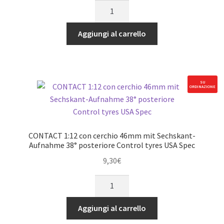
CONTACT
Spugna
1:12
quantità
con
Aggiungi al carrello
cerchio
46mm
mit
Sechskant-
SU
ORDINAZIONE
Aufnahme
32°
posteriore
Magenta
CONTACT 1:12 con cerchio 46mm mit Sechskant-
A-
Aufnahme 38° posteriore Control tyres USA Spec
Ruote
9,30
€
in
CONTACT
Spugna
1:12
quantità
con
Aggiungi al carrello
cerchio