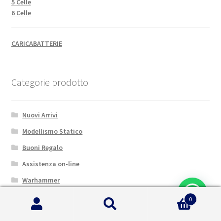
5 Celle
6 Celle
CARICABATTERIE
Categorie prodotto
Nuovi Arrivi
Modellismo Statico
Buoni Regalo
Assistenza on-line
Warhammer
Camion RC
0
Cerca:
Cerca
Auto Elettriche