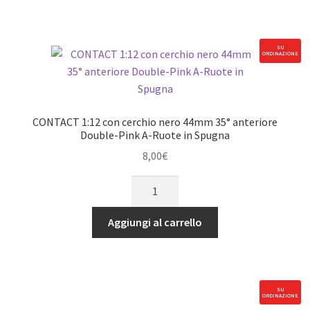
nero
44mm
32°
SU
ORDINAZIONE
anteriore
Magenta
A-
Ruote
CONTACT 1:12 con cerchio nero 44mm 35° anteriore
in
Double-Pink A-Ruote in Spugna
Spugna
8,00
€
quantità
CONTACT
1:12
con
Aggiungi al carrello
cerchio
nero
44mm
35°
SU
ORDINAZIONE
anteriore