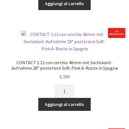
CerchioStandard-
Aggiungi al carrello
Aufnahme
(2
Paar)
posteriore
SU
ORDINAZIONE
für
Ruote
in
Spugna
CONTACT 1:12 con cerchio 46mm mit Sechskant-
quantità
Aufnahme 28° posteriore Soft-Pink A-Ruote in Spugna
9,30
€
CONTACT
1:12
con
Aggiungi al carrello
cerchio
46mm
mit