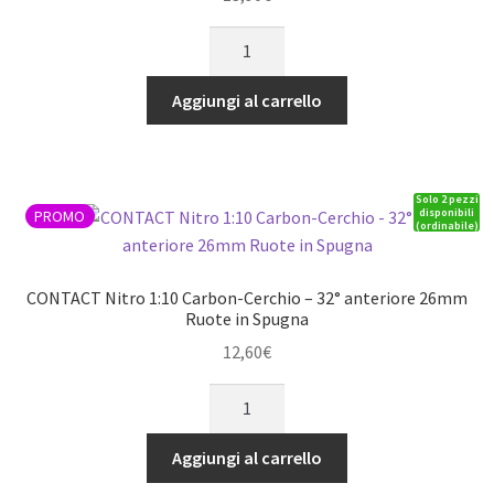
CONTACT
Nitro
1:10
Aggiungi al carrello
Carbon-
Cerchio
-
Solo 2 pezzi
42°
disponibili
PROMO
(ordinabile)
anteriore
26mm
Ruote
CONTACT Nitro 1:10 Carbon-Cerchio – 32° anteriore 26mm
in
Ruote in Spugna
Spugna
12,60
€
quantità
CONTACT
Nitro
1:10
Aggiungi al carrello
Carbon-