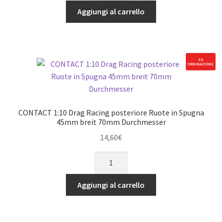
Drag
Aggiungi al carrello
Racing
anteriore
Ruote
in
SU
ORDINAZIONE
Spugna
32mm
breit
70mm
CONTACT 1:10 Drag Racing posteriore Ruote in Spugna
Durchmesser
45mm breit 70mm Durchmesser
quantità
14,60
€
CONTACT
1:10
Drag
Aggiungi al carrello
Racing
posteriore
Ruote