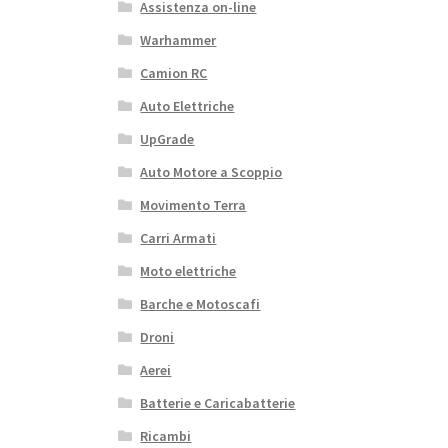
Assistenza on-line
Warhammer
Camion RC
Auto Elettriche
UpGrade
Auto Motore a Scoppio
Movimento Terra
Carri Armati
Moto elettriche
Barche e Motoscafi
Droni
Aerei
Batterie e Caricabatterie
Ricambi