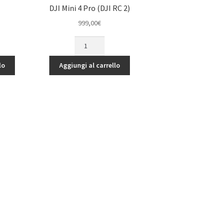
DJI Mini 4 Pro (DJI RC 2)
999,00
€
DJI
Mini
4
lo
Aggiungi al carrello
Pro
(DJI
RC
2)
quantità