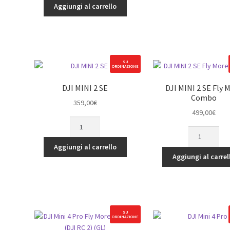
quantità
Aggiungi al carrello
SU
ORDINAZIONE
DJI MINI 2 SE
DJI MINI 2 SE Fly 
Combo
359,00
€
499,00
€
DJI
DJI
MINI
MINI
2
Aggiungi al carrello
2
SE
Aggiungi al carrel
SE
quantità
Fly
More
Combo
quantità
SU
ORDINAZIONE