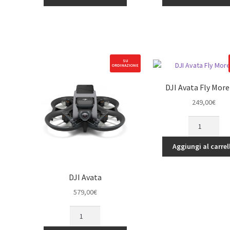
Controller
ricambio
2
quantità
quantità
SU
ORDINAZIONE
DJI Avata Fly More
249,00
€
DJI
Avata
Fly
Aggiungi al carrel
More
Kit
DJI Avata
quantità
579,00
€
DJI
Avata