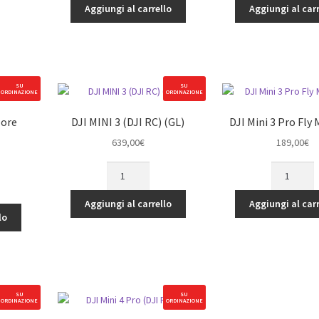
Pro-
Combo
Aggiungi al carrello
Aggiungi al carr
View
quantità
Combo
quantità
SU
SU
ORDINAZIONE
ORDINAZIONE
More
DJI MINI 3 (DJI RC) (GL)
DJI Mini 3 Pro Fly 
639,00
€
189,00
€
DJI
DJI
MINI
Mini
3
3
Aggiungi al carrello
Aggiungi al carr
(DJI
Pro
lo
RC)
Fly
(GL)
More
quantità
Kit
quantità
SU
SU
ORDINAZIONE
ORDINAZIONE