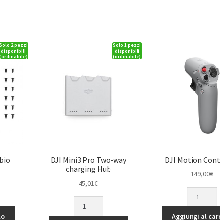
Solo 2 pezzi
Solo 1 pezzi
disponibili
disponibili
(ordinabile)
(ordinabile)
mbio
DJI Mini3 Pro Two-way
DJI Motion Cont
charging Hub
149,00
€
45,01
€
DJI
DJI
Motion
Mini3
Controller
lo
Aggiungi al carr