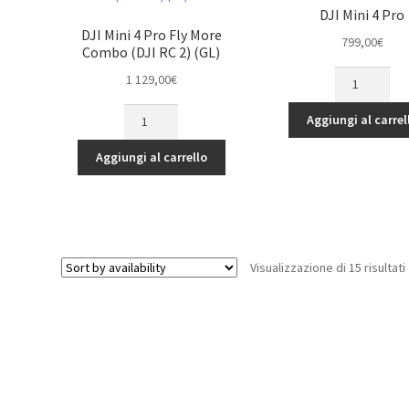
DJI Mini 4 Pro
DJI Mini 4 Pro Fly More
799,00
€
Combo (DJI RC 2) (GL)
DJI
1 129,00
€
Mini
DJI
4
Aggiungi al carrel
Mini
Pro
4
quantità
Aggiungi al carrello
Pro
Fly
More
Combo
(DJI
Visualizzazione di 15 risultati
RC
2)
(GL)
quantità