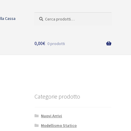
Cerca:
Cerca
alla Cassa
0,00
€
0 prodotti
Categorie prodotto
Nuovi Arrivi
Modellismo Statico