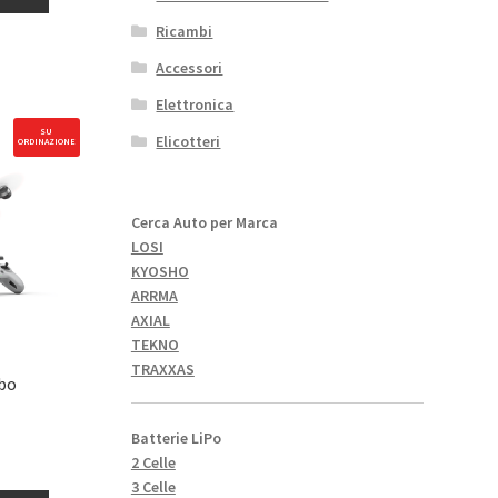
Ricambi
Accessori
Elettronica
SU
Elicotteri
ORDINAZIONE
Cerca Auto per Marca
LOSI
KYOSHO
ARRMA
AXIAL
TEKNO
TRAXXAS
bo
Batterie LiPo
2 Celle
3 Celle