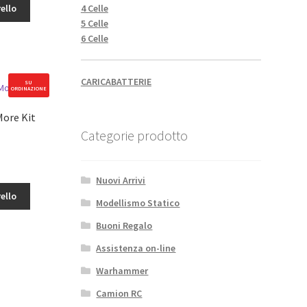
4 Celle
ello
5 Celle
6 Celle
CARICABATTERIE
SU
ORDINAZIONE
More Kit
Categorie prodotto
Nuovi Arrivi
ello
Modellismo Statico
Buoni Regalo
Assistenza on-line
Warhammer
Camion RC