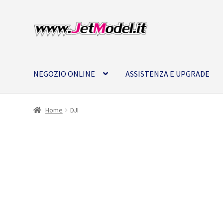
Vai
Vai
alla
al
navigazione
contenuto
NEGOZIO ONLINE
ASSISTENZA E UPGRADE
Home
DJI