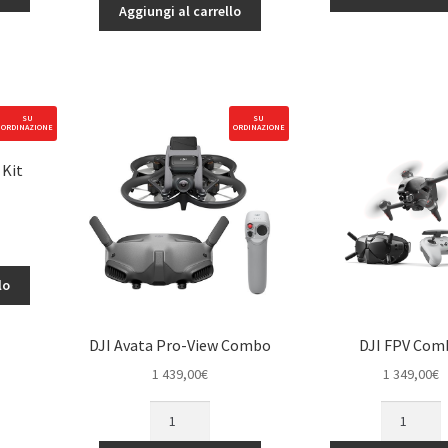
Pro
quantità
Aggiungi al carrello
Two-
way
charging
Hub
quantità
SU
SU
ORDINAZIONE
ORDINAZIONE
 Kit
lo
DJI Avata Pro-View Combo
DJI FPV Com
1 439,00
€
1 349,00
€
DJI
DJI
Avata
FPV