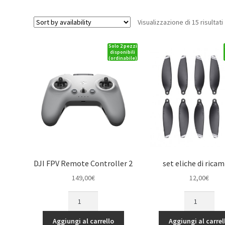
Visualizzazione di 15 risultati
Solo 2 pezzi
disponibili
(ordinabile)
DJI FPV Remote Controller 2
set eliche di rica
149,00
€
12,00
€
DJI
set
FPV
eliche
Remote
di
Aggiungi al carrello
Aggiungi al carrel