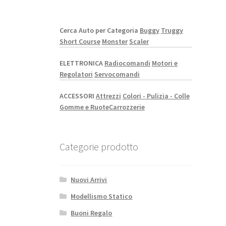
Cerca Auto per Categoria
Buggy
Truggy
Short Course
Monster
Scaler
ELETTRONICA
Radiocomandi
Motori e
Regolatori
Servocomandi
ACCESSORI
Attrezzi
Colori - Pulizia - Colle
Gomme e Ruote
Carrozzerie
Categorie prodotto
Nuovi Arrivi
Modellismo Statico
Buoni Regalo