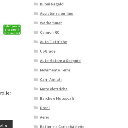
Buoni Regalo
Assistenza on-line
Warhammer
Solo 1 pezzi
disponibili
Camion RC
(ordinabile)
Auto Elettriche
UpGrade
Auto Motore a Scoppio
Movimento Terra
Carri Armati
Moto elettriche
roller
Barche e Motoscafi
Droni
Aerei
ello
Batterie e Caricabatterie