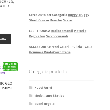
CH (5.5,
mm HEX
Cerca Auto per Categoria
Buggy
Truggy
Il
€
Short Course
Monster
Scaler
o
prezzo
le
attuale
ELETTRONICA
Radiocomandi
Motori e
è:
Regolatori
Servocomandi
ello
5,40€.
ACCESSORI
Attrezzi
Colori - Pulizia - Colle
Gomme e Ruote
Carrozzerie
Solo 2 pezzi
disponibili
(ordinabile)
Categorie prodotto
MIC GLO
Nuovi Arrivi
 150ml
Il
€
Modellismo Statico
o
prezzo
Buoni Regalo
le
attuale