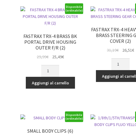
quantità
green
Disponibile
(ordinabile)
quantità
FASTRAX TRX-4 HEAV
BRASS STEERING 
FASTRAX TRX-4 BRASS BK
COVER (2)
PORTAL DRIVE HOUSING
OUTER F/R (2)
Il
Il
31,19
€
26,51
€
Il
Il
prezzo
p
29,99
€
25,49
€
FASTRAX
prezzo
prezzo
originale
a
FASTRAX
TRX-
originale
attuale
era:
è
TRX-
4
Aggiungi al carrel
era:
è:
31,19€.
2
4
HEAVY
Aggiungi al carrello
29,99€.
25,49€.
BRASS
DUTY
BK
BRASS
PORTAL
STEERING
DRIVE
GEAR
HOUSING
COVER
Disponibile
(ordinabile)
OUTER
(2)
F/R
quantità
SMALL BODY CLIPS (6)
(2)