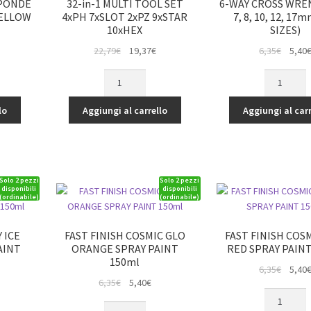
SPONDE
32-in-1 MULTI TOOL SET
6-WAY CROSS WREN
YELLOW
4xPH 7xSLOT 2xPZ 9xSTAR
7, 8, 10, 12, 17
10xHEX
SIZES)
Il
Il
Il
22,79
€
19,37
€
6,35
€
5,40
rezzo
prezzo
prezzo
prezz
/TRANSPONDER
32-
6-
tuale
originale
attuale
origina
in-
WAY
era:
è:
era:
1
CROSS
lo
Aggiungi al carrello
Aggiungi al carr
25€.
22,79€.
19,37€.
6,35€.
MULTI
WRENCH
TOOL
(5.5,
SET
7,
4xPH
8,
Solo 2 pezzi
Solo 2 pezzi
7xSLOT
10,
disponibili
disponibili
(ordinabile)
(ordinabile)
2xPZ
12,
9xSTAR
17mm
10xHEX
HEX
 ICE
FAST FINISH COSMIC GLO
FAST FINISH COS
quantità
SIZES)
AINT
ORANGE SPRAY PAINT
RED SPRAY PAINT
quantità
150ml
Il
6,35
€
5,40
Il
Il
6,35
€
5,40
€
prezz
FAST
rezzo
prezzo
prezzo
origina
FAST
FINISH