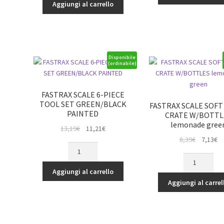
STREET/TREAD
TYRE
Aggiungi al carrello
13,19€.
11,21€.
TYRE
BANDS
10SP
(2)
NEON
BLUE
YELLOW
quantità
WHEEL
Disponibile
(ordinabile)
quantità
FASTRAX SCALE 6-PIECE
TOOL SET GREEN/BLACK
FASTRAX SCALE SOFT
PAINTED
CRATE W/BOTTL
lemonade gree
Il
Il
13,19
€
11,21
€
prezzo
prezzo
Il
Il
8,39
€
7,13
€
FASTRAX
originale
attuale
prezzo
p
SCALE
FASTRAX
era:
è:
originale
at
6-
SCALE
Aggiungi al carrello
13,19€.
11,21€.
era:
è:
PIECE
SOFT
Aggiungi al carrel
8,39€.
7,
TOOL
DRINK
SET
CRATE
GREEN/BLACK
W/BOTTLES
PAINTED
lemonade