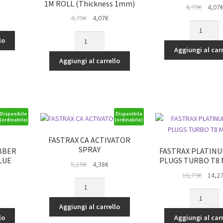
1M ROLL (Thickness 1mm)
Il
4,79
€
4,07
rezzo
Il
Il
prezz
4,79
€
4,07
€
tuale
DOUBLE
prezzo
prezzo
origina
PREMIUM
SIDED/SER
originale
attuale
era:
lo
87€.
DOUBLE
TAPE
Aggiungi al carr
era:
è:
4,79€.
SIDE/SERVO
25mm
Aggiungi al carrello
4,79€.
4,07€.
TAPE
x
25mm
4.5M
x
ROLL
1M
(Thick
ROLL
2mm)
Disponibile
Disponibile
(ordinabile)
(ordinabile)
(Thickness
quantità
1mm)
FASTRAX CA ACTIVATOR
quantità
SPRAY
BBER
FASTRAX PLATIN
LUE
PLUGS TURBO T8
Il
Il
5,15
€
4,38
€
prezzo
prezzo
Il
16,79
€
14,2
FASTRAX
rezzo
originale
attuale
prezz
CA
FASTRAX
tuale
era:
è:
origina
ACTIVATOR
PLATINUM
Aggiungi al carrello
5,15€.
4,38€.
era:
SPRAY
GLOW
lo
Aggiungi al carr
09€.
16,79€