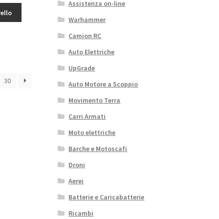
è:
Assistenza on-line
ello
5,40€.
Warhammer
Camion RC
Auto Elettriche
UpGrade
30
Auto Motore a Scoppio
Movimento Terra
Carri Armati
Moto elettriche
Barche e Motoscafi
Droni
Aerei
Batterie e Caricabatterie
Ricambi