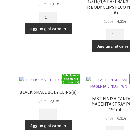
1/8th/1/5TH/TRAN
Il
Il
1,19
€
1,01
€
quantità
R BODY CLIPS FLUO 
prezzo
prezzo
(6)
SMALL
originale
attuale
BODY
Il
Il
5,00
€
4,25
€
era:
è:
CLIPS
prezzo
p
Aggiungi al carrello
1,19€.
1,01€.
1/8th/1/5TH
(6)
originale
at
BODY
quantità
era:
è:
CLIPS
Aggiungi al carrel
5,00€.
4,
FLUO
YELLOW
(6)
quantità
Solo 2 pezzi
disponibili
(ordinabile)
BLACK SMALL BODY CLIPS(8)
FAST FINISH CANDY
Il
Il
2,39
€
2,03
€
MAGENTA SPRAY P
prezzo
prezzo
150ml
BLACK
originale
attuale
SMALL
Il
Il
7,43
€
6,31
€
era:
è:
BODY
prezzo
p
Aggiungi al carrello
2,39€.
2,03€.
FAST