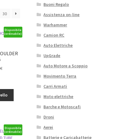
Buoni Regalo
30
Assistenza on-line
Warhammer
Disponibile
(ordinabile)
Camion RC
Auto Elettriche
HOULDER
UpGrade
G
Auto Motore a Scoppio
Il
9
€
o
prezzo
Movimento Terra
le
attuale
Carri Armati
è:
ello
.
30,59€.
Moto elettriche
Barche e Motoscafi
Droni
Aerei
Disponibile
(ordinabile)
Batterie e Caricabatterie