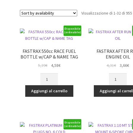
Visualizzazione di 1-32 di 955 
Disponibile
(ordinabile)
FASTRAX 550cc RACE FUEL
FASTRAX AFTER 
BOTTLE w/CAP & NAME TAG
ENGINE OIL
Il
Il
Il
Il
5,39
€
4,58
€
4,31
€
3,66
€
prezzo
prezzo
prezzo
p
FASTRAX
FASTRAX
originale
attuale
originale
at
550cc
AFTER
era:
è:
era:
è:
RACE
RUN
Aggiungi al carrello
Aggiungi al carrel
5,39€.
4,58€.
4,31€.
3,
FUEL
ENGINE
BOTTLE
OIL
w/CAP
quantità
&
NAME
Disponibile
(ordinabile)
TAG