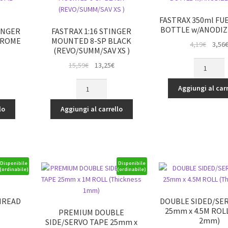
FASTRAX 350ml FUE
BOTTLE w/ANODIZ
TINGER
FASTRAX 1:16 STINGER
HROME
MOUNTED 8-SP BLACK
Il
4,19
€
3,56
(REVO/SUMM/SAV XS )
prezz
FASTRAX
Il
Il
15,59
€
13,25
€
origina
350ml
rezzo
prezzo
prezzo
era:
FASTRAX
FUEL
ttuale
originale
attuale
Aggiungi al carr
4,19€.
1:16
FILLER
:
era:
è:
STINGER
BOTTLE
lo
Aggiungi al carrello
0,39€.
15,59€.
13,25€.
MOUNTED
w/ANODIZE
8-
TUBE
SP
quantità
BLACK
(REVO/SUMM/SAV
Disponibile
Disponibile
(ordinabile)
(ordinabile)
XS
)
quantità
HREAD
DOUBLE SIDED/SE
25mm x 4.5M ROLL
PREMIUM DOUBLE
2mm)
SIDE/SERVO TAPE 25mm x