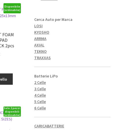
Disponibile
(ordinabile)
Cerca Auto per Marca
LOSI
KYOSHO
T FOAM
ARRMA
PAD
AXIAL
K 2pcs
TEKNO
Il
€
TRAXXAS
o
prezzo
le
attuale
è:
Batterie LiPo
ello
1,52€.
2 Celle
ON
3 Celle
4 Celle
mm
5 Celle
6 Celle
Solo 2 pezzi
disponibili
(ordinabile)
CARICABATTERIE