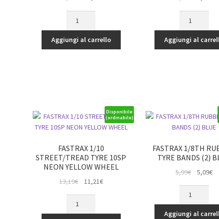
prezzo
prezzo
prezzo
p
FASTRAX
FASTRAX
originale
attuale
originale
at
PLATINUM
SPECIAL
era:
è:
era:
è:
GLOW
THREAD
Aggiungi al carrello
Aggiungi al carrel
13,79€.
11,72€.
4,55€.
3,
PLUGS
LOCK
TURBO
quantità
T3
HOT
quantità
Disponibile
(ordinabile)
FASTRAX 1/10
FASTRAX 1/8TH RU
STREET/TREAD TYRE 10SP
TYRE BANDS (2) B
NEON YELLOW WHEEL
Il
Il
5,99
€
5,09
€
Il
Il
13,19
€
11,21
€
prezzo
p
FASTRAX
prezzo
prezzo
originale
at
FASTRAX
1/8TH
originale
attuale
era:
è:
1/10
RUBBER
era:
è:
Aggiungi al carrel
5,99€.
5,