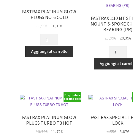
quantità
FASTRAX PLATINUM GLOW
PLUGS NO. 6 COLD
FASTRAX 1:10 MT S
MOUNT 6-SPOKE C
Il
Il
11,99
€
10,19
€
BEARING (PR)
prezzo
prezzo
FASTRAX
Il
Il
23,99
€
20,39
€
originale
attuale
PLATINUM
prezzo
p
era:
è:
FASTRAX
GLOW
originale
a
Aggiungi al carrello
11,99€.
10,19€.
1:10
PLUGS
era:
è
MT
NO.
Aggiungi al carrel
23,99€.
2
STINGER
6
MOUNT
COLD
6-
quantità
SPOKE
CHROME
Disponibile
(ordinabile)
BEARING
(PR)
quantità
FASTRAX PLATINUM GLOW
FASTRAX SPECIAL T
PLUGS TURBO T3 HOT
LOCK
Il
Il
Il
Il
13,79
€
11,72
€
4,55
€
3,87
€