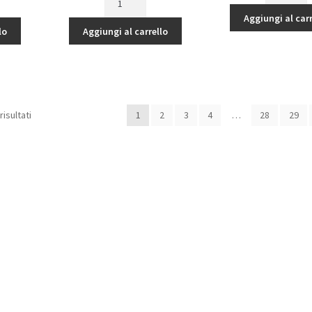
tuale
originale
attuale
era:
FINISH
COSMIC
era:
è:
Aggiungi al carr
6,35€.
COSMIC
GLO
lo
Aggiungi al carrello
31€.
6,35€.
5,40€.
GLO
RED
ORANGE
SPRAY
SPRAY
PAINT
PAINT
150ml
150ml
quantità
risultati
1
2
3
4
…
28
29
quantità