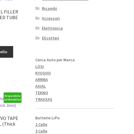
Ricambi
L FILLER
ED TUBE
Accessori
Il
€
Elettronica
o
prezzo
Elicotteri
le
attuale
è:
ello
3,56€.
Cerca Auto per Marca
LOSI
D
KYOSHO
ARRMA
AXIAL
TEKNO
Disponibile
TRAXXAS
(ordinabile)
RVO TAPE
Batterie LiPo
 (Thick
2 Celle
3 Celle