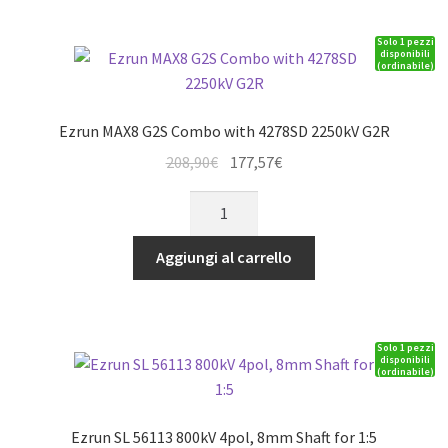
Amp,
Solo 1 pezzi
3-
disponibili
(ordinabile)
8s
LiPo,
BEC
Ezrun MAX8 G2S Combo with 4278SD 2250kV G2R
6A
Il
Il
208,90
€
177,57
€
quantità
prezzo
prezzo
Ezrun
originale
attuale
MAX8
era:
è:
G2S
Aggiungi al carrello
208,90€.
177,57€.
Combo
with
4278SD
Solo 1 pezzi
2250kV
disponibili
(ordinabile)
G2R
quantità
Ezrun SL 56113 800kV 4pol, 8mm Shaft for 1:5