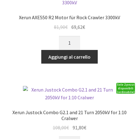
SBEC
quantità
Xerun AXE550 R2 Motor für Rock Crawler 3300kV
Il
Il
81,90
€
69,62
€
prezzo
prezzo
Xerun
originale
attuale
AXE550
era:
è:
R2
Aggiungi al carrello
81,90€.
69,62€.
Motor
für
Rock
Solo 2 pezzi
Crawler
disponibili
(ordinabile)
3300kV
quantità
Xerun Justock Combo G2.1 and 21 Turn 2050kV for 1:10
Cralwer
Il
Il
108,00
€
91,80
€
prezzo
prezzo