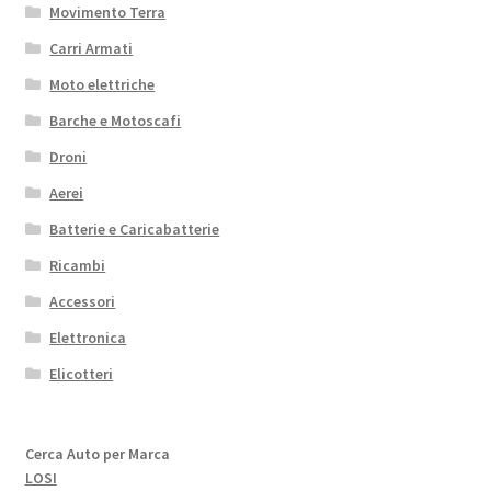
Movimento Terra
Carri Armati
Moto elettriche
Barche e Motoscafi
Droni
Aerei
Batterie e Caricabatterie
Ricambi
Accessori
Elettronica
Elicotteri
Cerca Auto per Marca
LOSI