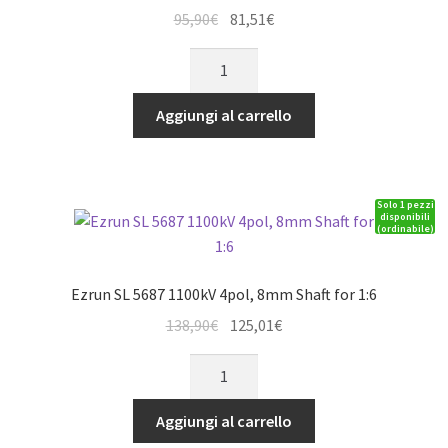
Il
Il
95,90
€
81,51
€
prezzo
prezzo
Ezrun
originale
attuale
SL
era:
è:
56113
Aggiungi al carrello
95,90€.
81,51€.
800kV
4pol,
8mm
Solo 1 pezzi
Shaft
disponibili
(ordinabile)
for
1:5
quantità
Ezrun SL 5687 1100kV 4pol, 8mm Shaft for 1:6
Il
Il
138,90
€
125,01
€
prezzo
prezzo
Ezrun
originale
attuale
SL
era:
è:
5687
Aggiungi al carrello
138,90€.
125,01€.
1100kV