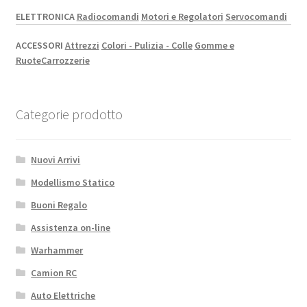
ELETTRONICA
Radiocomandi
Motori e Regolatori
Servocomandi
ACCESSORI
Attrezzi
Colori - Pulizia - Colle
Gomme e
Ruote
Carrozzerie
Categorie prodotto
Nuovi Arrivi
Modellismo Statico
Buoni Regalo
Assistenza on-line
Warhammer
Camion RC
Auto Elettriche