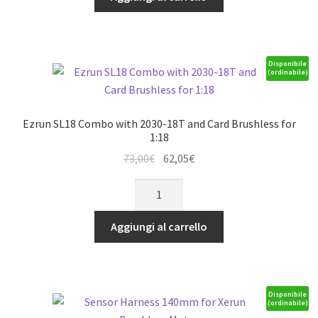
Combo
with
3660SL-
4000kV
Disponibile
(ordinabile)
Sensorless
quantità
Ezrun SL18 Combo with 2030-18T and Card Brushless for
1:18
Il
Il
73,00
€
62,05
€
prezzo
prezzo
Ezrun
originale
attuale
SL18
era:
è:
Combo
Aggiungi al carrello
73,00€.
62,05€.
with
2030-
18T
and
Disponibile
(ordinabile)
Card