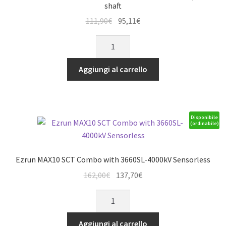
shaft
Il
Il
111,90
€
95,11
€
prezzo
prezzo
Ezrun
originale
attuale
MAX10
era:
è:
G2
Aggiungi al carrello
111,90€.
95,11€.
80A
Combo
with
3652SD-
Disponibile
(ordinabile)
5400kV
3,175
shaft
Ezrun MAX10 SCT Combo with 3660SL-4000kV Sensorless
quantità
Il
Il
162,00
€
137,70
€
prezzo
prezzo
Ezrun
originale
attuale
MAX10
era:
è:
SCT
Aggiungi al carrello
162,00€.
137,70€.