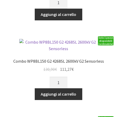
originale
attuale
WP10BL120G2
era:
è:
3652SL-
Aggiungi al carrello
86,90€.
73,87€.
4000kV-
G2
Sensorless
Solo 1 pezzi
quantità
disponibili
(ordinabile)
Combo WP8BL150 G2 4268SL 2600kV G2 Sensorless
Il
Il
130,90
€
111,27
€
prezzo
prezzo
Combo
originale
attuale
WP8BL150
era:
è:
G2
Aggiungi al carrello
130,90€.
111,27€.
4268SL
2600kV
G2