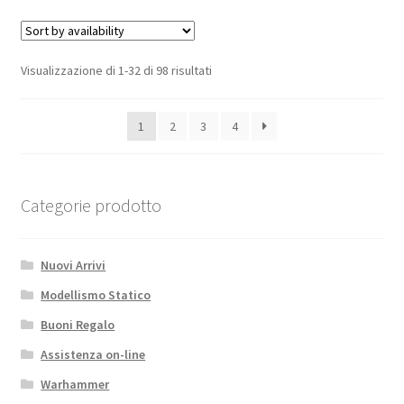
-
(HW90110020)
quantità
Visualizzazione di 1-32 di 98 risultati
1
2
3
4
Categorie prodotto
Nuovi Arrivi
Modellismo Statico
Buoni Regalo
Assistenza on-line
Warhammer