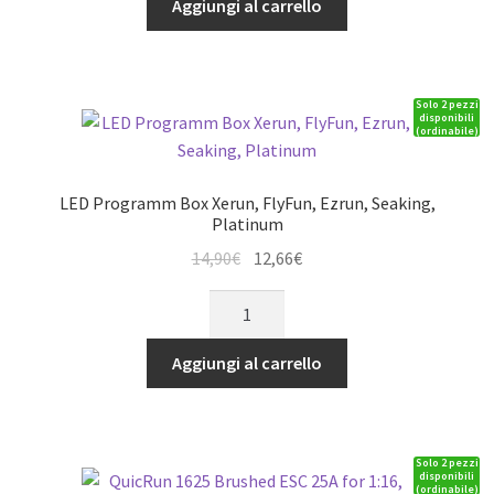
Aggiungi al carrello
84,90€.
72,16€.
1650kV
4pol,
5mm
Solo 2 pezzi
Shaft
disponibili
(ordinabile)
for
1:6
quantità
LED Programm Box Xerun, FlyFun, Ezrun, Seaking,
Platinum
Il
Il
14,90
€
12,66
€
prezzo
prezzo
LED
originale
attuale
Programm
era:
è:
Box
Aggiungi al carrello
14,90€.
12,66€.
Xerun,
FlyFun,
Ezrun,
Solo 2 pezzi
Seaking,
disponibili
(ordinabile)