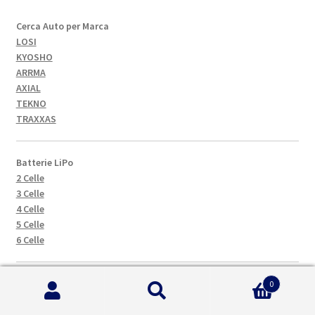
Cerca Auto per Marca
LOSI
KYOSHO
ARRMA
AXIAL
TEKNO
TRAXXAS
Batterie LiPo
2 Celle
3 Celle
4 Celle
5 Celle
6 Celle
CARICABATTERIE
0
Cerca:
Cerca