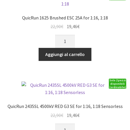
Platinum
quantità
QuicRun 1625 Brushed ESC 25A for 1:16, 1:18
Il
Il
22,90
€
19,46
€
prezzo
prezzo
QuicRun
originale
attuale
1625
era:
è:
Brushed
Aggiungi al carrello
22,90€.
19,46€.
ESC
25A
for
Solo 2 pezzi
1:16,
disponibili
(ordinabile)
1:18
quantità
QuicRun 2435SL 4500kV RED G3 SE for 1:16, 1:18 Sensorless
Il
Il
22,90
€
19,46
€
prezzo
prezzo
QuicRun
originale
attuale