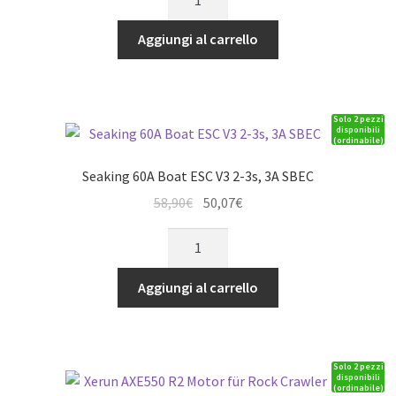
2435SL
era:
è:
4500kV
Aggiungi al carrello
22,90€.
19,46€.
RED
G3
SE
Solo 2 pezzi
for
disponibili
(ordinabile)
1:16,
1:18
Seaking 60A Boat ESC V3 2-3s, 3A SBEC
Sensorless
Il
Il
58,90
€
50,07
€
quantità
prezzo
prezzo
Seaking
originale
attuale
60A
era:
è:
Boat
Aggiungi al carrello
58,90€.
50,07€.
ESC
V3
2-
Solo 2 pezzi
3s,
disponibili
(ordinabile)
3A