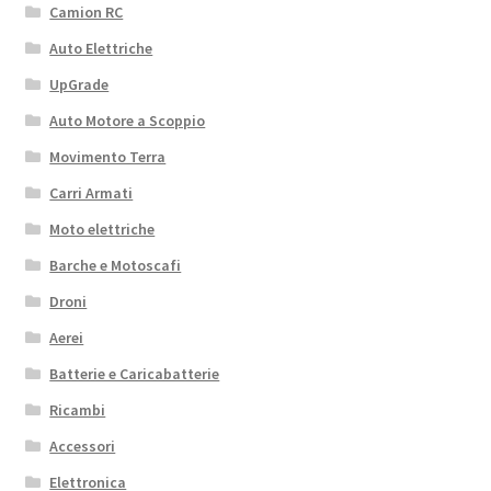
Camion RC
Auto Elettriche
UpGrade
Auto Motore a Scoppio
Movimento Terra
Carri Armati
Moto elettriche
Barche e Motoscafi
Droni
Aerei
Batterie e Caricabatterie
Ricambi
Accessori
Elettronica