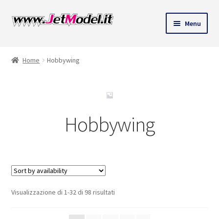
ndi
Vai
Vai
Menu
alla
al
u
navigazione
contenuto
Home
Hobbywing
Hobbywing
Visualizzazione di 1-32 di 98 risultati