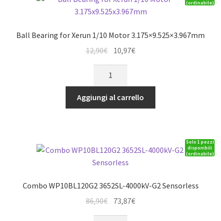
(ordinabile)
Ball Bearing for Xerun 1/10 Motor 3.175×9.525×3.967mm
Il
Il
12,90
€
10,97
€
prezzo
prezzo
Ball
originale
attuale
Bearing
era:
è:
for
Aggiungi al carrello
12,90€.
10,97€.
Xerun
1/10
Motor
Solo 1 pezzi
3.175x9.525x3.967mm
disponibili
(ordinabile)
quantità
Combo WP10BL120G2 3652SL-4000kV-G2 Sensorless
Il
Il
86,90
€
73,87
€
prezzo
prezzo
Combo