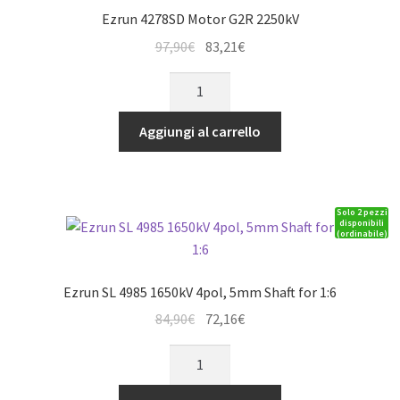
Ezrun 4278SD Motor G2R 2250kV
Il
Il
97,90
€
83,21
€
prezzo
prezzo
Ezrun
originale
attuale
4278SD
era:
è:
Motor
Aggiungi al carrello
97,90€.
83,21€.
G2R
2250kV
quantità
Solo 2 pezzi
disponibili
(ordinabile)
Ezrun SL 4985 1650kV 4pol, 5mm Shaft for 1:6
Il
Il
84,90
€
72,16
€
prezzo
prezzo
Ezrun
originale
attuale
SL
era:
è:
4985