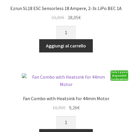
for
Ezrun SL18 ESC Sensorless 18 Ampere, 2-3s LiPo BEC 1A
1:18
Il
Il
33,00
€
28,05
€
quantità
prezzo
prezzo
Ezrun
originale
attuale
SL18
era:
è:
ESC
Aggiungi al carrello
33,00€.
28,05€.
Sensorless
18
Ampere,
Solo 1 pezzi
2-
disponibili
(ordinabile)
3s
LiPo
BEC
Fan Combo with Heatsink for 44mm Motor
1A
Il
Il
10,90
€
9,26
€
quantità
prezzo
prezzo
Fan
originale
attuale
Combo
era:
è: