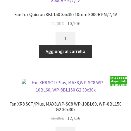
Fan for Quicrun 8BL150 35x35x10mm 8000RPM/7,4V
Il
Il
12,00
€
10,20
€
prezzo
prezzo
Fan
originale
attuale
for
era:
è:
Quicrun
Aggiungi al carrello
12,00€.
10,20€.
8BL150
35x35x10mm
8000RPM/7,4V
Solo 1 pezzi
quantità
disponibili
(ordinabile)
Fan XR8 SCT/Plus, MAX8,WP-SC8 WP-10BL60, WP-8BL150
G2 30x30x
Il
Il
15,00
€
12,75
€
prezzo
prezzo
Fan