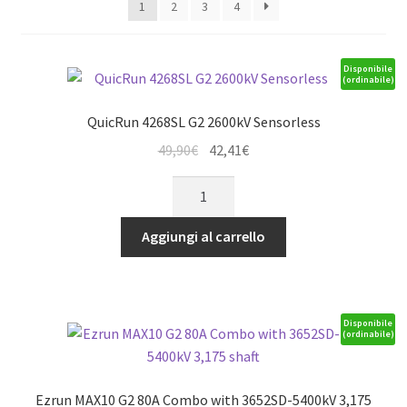
1
2
3
4
Disponibile
(ordinabile)
QuicRun 4268SL G2 2600kV Sensorless
Il
Il
49,90
€
42,41
€
prezzo
prezzo
QuicRun
originale
attuale
4268SL
era:
è:
G2
Aggiungi al carrello
49,90€.
42,41€.
2600kV
Sensorless
quantità
Disponibile
(ordinabile)
Ezrun MAX10 G2 80A Combo with 3652SD-5400kV 3,175