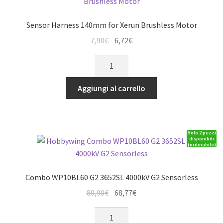
Brushless
for
Sensor Harness 140mm for Xerun Brushless Motor
1:18
Il
Il
7,90
€
6,72
€
quantità
prezzo
prezzo
Sensor
originale
attuale
Harness
era:
è:
140mm
Aggiungi al carrello
7,90€.
6,72€.
for
Xerun
Brushless
Solo 2 pezzi
Motor
disponibili
(ordinabile)
quantità
Combo WP10BL60 G2 3652SL 4000kV G2 Sensorless
Il
Il
80,90
€
68,77
€
prezzo
prezzo
Combo
originale
attuale