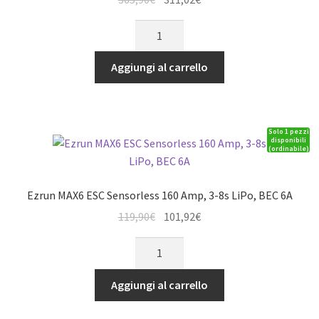
prezzo
prezzo
Ezrun
originale
attuale
MAX4-
era:
è:
HV
Aggiungi al carrello
365,90€.
311,02€.
ESC
Sensorless
300
Solo 1 pezzi
Amp,
disponibili
(ordinabile)
6-
12s
LiPo,
Ezrun MAX6 ESC Sensorless 160 Amp, 3-8s LiPo, BEC 6A
BEC
Il
Il
119,90
€
101,92
€
10A
prezzo
prezzo
quantità
Ezrun
originale
attuale
MAX6
era:
è:
ESC
Aggiungi al carrello
119,90€.
101,92€.
Sensorless
160