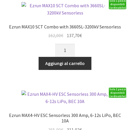
Solo 1 pezzi
Sensorless
disponibili
(ordinabile)
quantità
Ezrun MAX10 SCT Combo with 3660SL-3200kV Sensorless
Il
Il
162,00
€
137,70
€
prezzo
prezzo
Ezrun
originale
attuale
MAX10
era:
è:
SCT
Aggiungi al carrello
162,00€.
137,70€.
Combo
with
3660SL-
Solo 1 pezzi
3200kV
disponibili
(ordinabile)
Sensorless
quantità
Ezrun MAX4-HV ESC Sensorless 300 Amp, 6-12s LiPo, BEC
10A
Il
Il
365,90
€
311,02
€