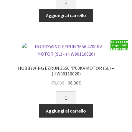
originale
attuale
XR8
era:
è:
SCT/Plus,
Aggiungi al carrello
15,00€.
12,75€.
MAX8,WP-
SC8
WP-
Solo 1 pezzi
10BL60,
disponibili
(ordinabile)
WP-
8BL150
G2
HOBBYWING EZRUN 3656 4700KV MOTOR (SL) –
30x30x
(HW90110020)
quantità
Il
Il
78,00
€
66,30
€
prezzo
prezzo
HOBBYWING
originale
attuale
EZRUN
era:
è:
3656
Aggiungi al carrello
78,00€.
66,30€.
4700KV
MOTOR
(SL)