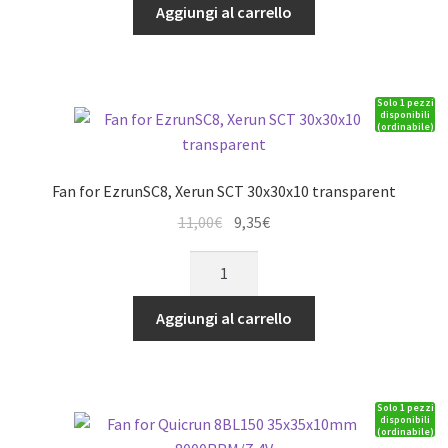
with
Aggiungi al carrello
10,90€.
9,26€.
Heatsink
for
44mm
Solo 1 pezzi
Motor
disponibili
(ordinabile)
quantità
Fan for EzrunSC8, Xerun SCT 30x30x10 transparent
Il
Il
11,00
€
9,35
€
prezzo
prezzo
Fan
originale
attuale
for
era:
è:
EzrunSC8,
Aggiungi al carrello
11,00€.
9,35€.
Xerun
SCT
30x30x10
Solo 1 pezzi
transparent
disponibili
(ordinabile)
quantità