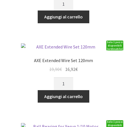
Xerun
originale
attuale
Justock
era:
è:
Combo
Aggiungi al carrello
108,00€.
91,80€.
G2.1
and
21
Solo 1 pezzi
Turn
disponibili
(ordinabile)
2050kV
for
AXE Extended Wire Set 120mm
1:10
Il
Il
19,90
€
16,92
€
Cralwer
prezzo
prezzo
quantità
AXE
originale
attuale
Extended
era:
è:
Wire
Aggiungi al carrello
19,90€.
16,92€.
Set
120mm
quantità
Solo 1 pezzi
disponibili