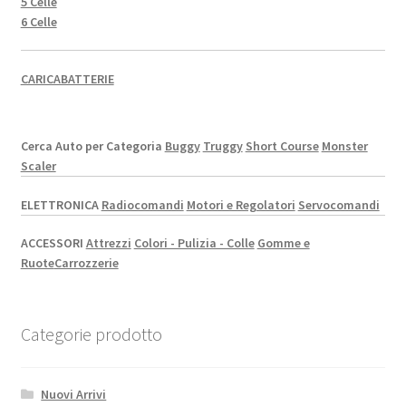
5 Celle
6 Celle
CARICABATTERIE
Cerca Auto per Categoria
Buggy
Truggy
Short Course
Monster
Scaler
ELETTRONICA
Radiocomandi
Motori e Regolatori
Servocomandi
ACCESSORI
Attrezzi
Colori - Pulizia - Colle
Gomme e
Ruote
Carrozzerie
Categorie prodotto
Nuovi Arrivi