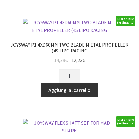
&
CAT
quantità
Disponibile
(ordinabile)
JOYSWAY P1.4XD60MM TWO BLADE M ETAL PROPELLER
(4S LIPO RACING
Il
Il
14,39
€
12,23
€
prezzo
prezzo
JOYSWAY
originale
attuale
P1.4XD60MM
era:
è:
TWO
Aggiungi al carrello
14,39€.
12,23€.
BLADE
M
ETAL
PROPELLER
Disponibile
(ordinabile)
(4S
LIPO