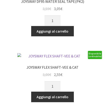
JOYSWAY DF95 WATER SEAL TAPE(PK2)
Il
Il
3,59
€
3,05
€
prezzo
prezzo
JOYSWAY
originale
attuale
DF95
era:
è:
WATER
Aggiungi al carrello
3,59€.
3,05€.
SEAL
TAPE(PK2)
quantità
Disponibile
(ordinabile)
JOYSWAY FLEX SHAFT-VEE & CAT
Il
Il
3,00
€
2,55
€
prezzo
prezzo
JOYSWAY
originale
attuale
FLEX
era:
è:
SHAFT-
Aggiungi al carrello
3,00€.
2,55€.
VEE