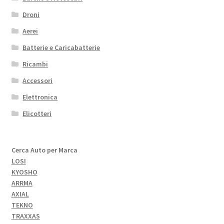
Droni
Aerei
Batterie e Caricabatterie
Ricambi
Accessori
Elettronica
Elicotteri
Cerca Auto per Marca
LOSI
KYOSHO
ARRMA
AXIAL
TEKNO
TRAXXAS