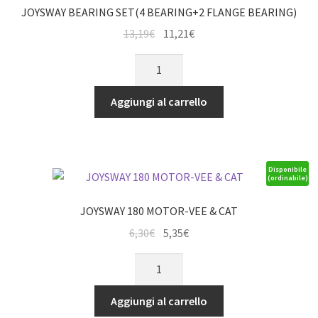
JOYSWAY BEARING SET(4 BEARING+2 FLANGE BEARING)
Il
Il
13,19
€
11,21
€
prezzo
prezzo
JOYSWAY
originale
attuale
BEARING
era:
è:
SET(4
Aggiungi al carrello
13,19€.
11,21€.
BEARING+2
FLANGE
BEARING)
quantità
Disponibile
(ordinabile)
JOYSWAY 180 MOTOR-VEE & CAT
Il
Il
6,30
€
5,35
€
prezzo
prezzo
JOYSWAY
originale
attuale
180
era:
è:
MOTOR-
Aggiungi al carrello
6,30€.
5,35€.
VEE