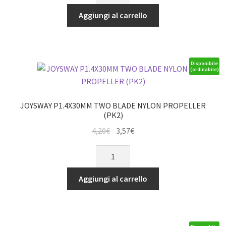
era:
è:
3938
Aggiungi al carrello
56,39€.
47,93€.
BRUSHLESS
MOTOR
2300KV
quantità
Disponibile
(ordinabile)
JOYSWAY P1.4X30MM TWO BLADE NYLON PROPELLER
(PK2)
Il
Il
4,20
€
3,57
€
prezzo
prezzo
JOYSWAY
originale
attuale
P1.4X30MM
era:
è:
TWO
Aggiungi al carrello
4,20€.
3,57€.
BLADE
NYLON
PROPELLER