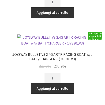
originale
attuale
BLUE
era:
è:
MANIA
Aggiungi al carrello
240,00€.
216,00€.
V2
2.4G
RTR
Solo 1 pezzi
BRUSHLESS
disponibili
(ordinabile)
RACING
BOAT
-
JOYSWAY BULLET V3 2.4G ARTR RACING BOAT w/o
(JY8652V2)
BATT/CHARGER – (JY8301V3)
quantità
Il
Il
228,00
€
205,20
€
prezzo
prezzo
JOYSWAY
originale
attuale
BULLET
era:
è:
V3
Aggiungi al carrello
228,00€.
205,20€.
2.4G
ARTR
RACING