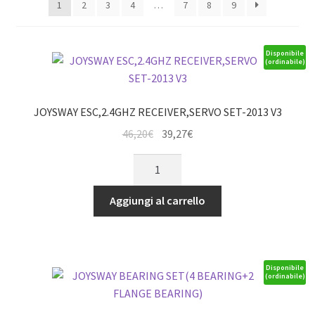
1
2
3
4
…
7
8
9
Disponibile
(ordinabile)
JOYSWAY ESC,2.4GHZ RECEIVER,SERVO SET-2013 V3
Il
Il
46,20
€
39,27
€
prezzo
prezzo
JOYSWAY
originale
attuale
ESC,2.4GHZ
era:
è:
RECEIVER,SERVO
Aggiungi al carrello
46,20€.
39,27€.
SET-
2013
V3
quantità
Disponibile
(ordinabile)