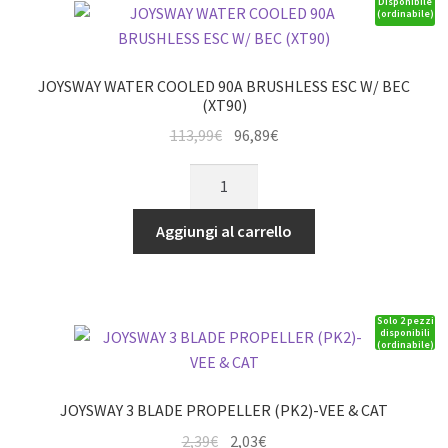
(PK2)
Disponibile
(ordinabile)
quantità
JOYSWAY WATER COOLED 90A BRUSHLESS ESC W/ BEC
(XT90)
Il
Il
113,99
€
96,89
€
prezzo
prezzo
JOYSWAY
originale
attuale
WATER
era:
è:
COOLED
Aggiungi al carrello
113,99€.
96,89€.
90A
BRUSHLESS
ESC
Solo 2 pezzi
W/
disponibili
(ordinabile)
BEC
(XT90)
quantità
JOYSWAY 3 BLADE PROPELLER (PK2)-VEE & CAT
Il
Il
2,39
€
2,03
€