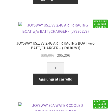
INSIDE
REAR
SHAFT
Solo 2 pezzi
STRUT
disponibili
(ordinabile)
quantità
JOYSWAY US.1 V3 2.4G ARTR RACING BOAT w/o
BATT/CHARGER – (JY8302V3)
Il
Il
228,00
€
205,20
€
prezzo
prezzo
JOYSWAY
originale
attuale
US.1
era:
è:
V3
Aggiungi al carrello
228,00€.
205,20€.
2.4G
ARTR
RACING
Solo 1 pezzi
BOAT
disponibili
(ordinabile)
w/o