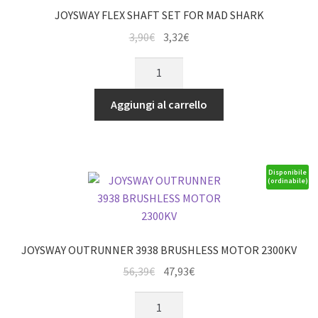
RACING
JOYSWAY FLEX SHAFT SET FOR MAD SHARK
quantità
Il
Il
3,90
€
3,32
€
prezzo
prezzo
JOYSWAY
originale
attuale
FLEX
era:
è:
SHAFT
Aggiungi al carrello
3,90€.
3,32€.
SET
FOR
MAD
SHARK
Disponibile
(ordinabile)
quantità
JOYSWAY OUTRUNNER 3938 BRUSHLESS MOTOR 2300KV
Il
Il
56,39
€
47,93
€
prezzo
prezzo
JOYSWAY
originale
attuale
OUTRUNNER