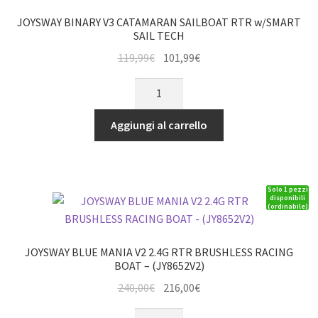
(ALPHA)
JOYSWAY BINARY V3 CATAMARAN SAILBOAT RTR w/SMART
quantità
SAIL TECH
Il
Il
119,99
€
101,99
€
prezzo
prezzo
JOYSWAY
originale
attuale
BINARY
era:
è:
V3
Aggiungi al carrello
119,99€.
101,99€.
CATAMARAN
SAILBOAT
RTR
Solo 1 pezzi
w/SMART
disponibili
(ordinabile)
SAIL
TECH
quantità
JOYSWAY BLUE MANIA V2 2.4G RTR BRUSHLESS RACING
BOAT – (JY8652V2)
Il
Il
240,00
€
216,00
€
prezzo
prezzo
JOYSWAY