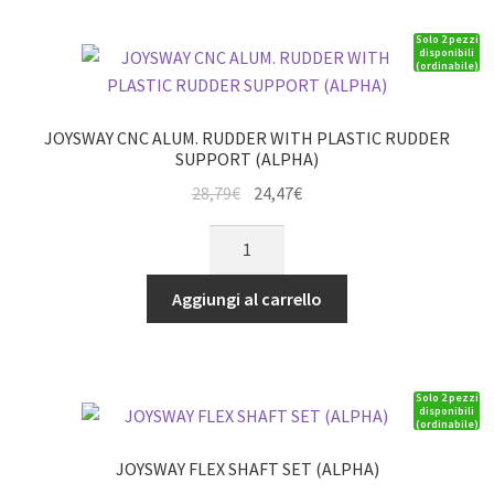
quantità
Solo 2 pezzi
disponibili
(ordinabile)
JOYSWAY CNC ALUM. RUDDER WITH PLASTIC RUDDER
SUPPORT (ALPHA)
Il
Il
28,79
€
24,47
€
prezzo
prezzo
JOYSWAY
originale
attuale
CNC
era:
è:
ALUM.
Aggiungi al carrello
28,79€.
24,47€.
RUDDER
WITH
PLASTIC
Solo 2 pezzi
RUDDER
disponibili
(ordinabile)
SUPPORT
(ALPHA)
JOYSWAY FLEX SHAFT SET (ALPHA)
quantità