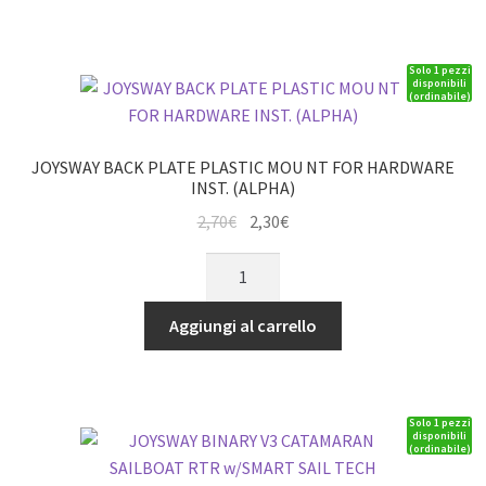
WARRIOR
V4
Solo 1 pezzi
quantità
disponibili
(ordinabile)
JOYSWAY BACK PLATE PLASTIC MOU NT FOR HARDWARE
INST. (ALPHA)
Il
Il
2,70
€
2,30
€
prezzo
prezzo
JOYSWAY
originale
attuale
BACK
era:
è:
PLATE
Aggiungi al carrello
2,70€.
2,30€.
PLASTIC
MOU
NT
Solo 1 pezzi
FOR
disponibili
(ordinabile)
HARDWARE
INST.