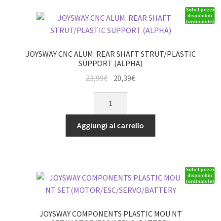
Solo 1 pezzi
BOAT
disponibili
(ordinabile)
w/o
BATT/CHARGER
-
JOYSWAY CNC ALUM. REAR SHAFT STRUT/PLASTIC
(JY8301V3)
SUPPORT (ALPHA)
quantità
Il
Il
23,99
€
20,39
€
prezzo
prezzo
JOYSWAY
originale
attuale
CNC
era:
è:
ALUM.
Aggiungi al carrello
23,99€.
20,39€.
REAR
SHAFT
STRUT/PLASTIC
Solo 1 pezzi
SUPPORT
disponibili
(ordinabile)
(ALPHA)
quantità
JOYSWAY COMPONENTS PLASTIC MOU NT