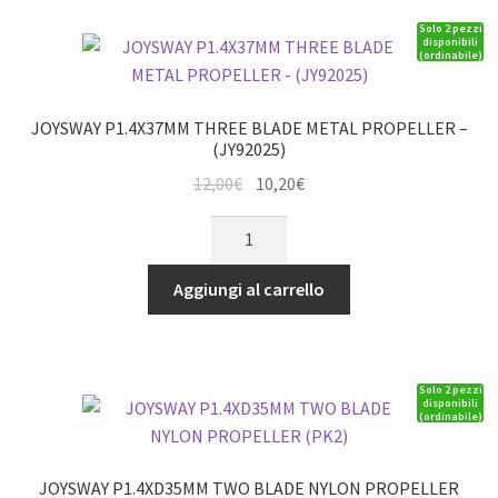
MANIA)
Solo 2 pezzi
quantità
disponibili
(ordinabile)
JOYSWAY P1.4X37MM THREE BLADE METAL PROPELLER –
(JY92025)
Il
Il
12,00
€
10,20
€
prezzo
prezzo
JOYSWAY
originale
attuale
P1.4X37MM
era:
è:
THREE
Aggiungi al carrello
12,00€.
10,20€.
BLADE
METAL
PROPELLER
Solo 2 pezzi
-
disponibili
(ordinabile)
(JY92025)
quantità
JOYSWAY P1.4XD35MM TWO BLADE NYLON PROPELLER