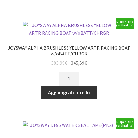
&
CAT
quantità
Disponibile
(ordinabile)
JOYSWAY ALPHA BRUSHLESS YELLOW ARTR RACING BOAT
w/oBATT/CHRGR
Il
Il
383,99
€
345,59
€
prezzo
prezzo
JOYSWAY
originale
attuale
ALPHA
era:
è:
BRUSHLESS
Aggiungi al carrello
383,99€.
345,59€.
YELLOW
ARTR
RACING
BOAT
Disponibile
(ordinabile)
w/oBATT/CHRGR
quantità