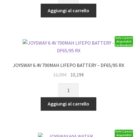
390
era:
è:
MOTOR
Aggiungi al carrello
10,79€.
9,17€.
WITH
METAL
GEAR-
Solo 1 pezzi
WARRIOR
disponibili
(ordinabile)
V4
quantità
JOYSWAY 6.4V 700MAH LIFEPO BATTERY – DF65/95 RX
Il
Il
11,99
€
10,19
€
prezzo
prezzo
JOYSWAY
originale
attuale
6.4V
era:
è:
700MAH
Aggiungi al carrello
11,99€.
10,19€.
LIFEPO
BATTERY
-
Solo 1 pezzi
DF65/95
disponibili