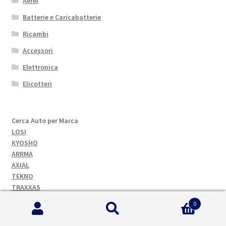
Aerei
Batterie e Caricabatterie
Ricambi
Accessori
Elettronica
Elicotteri
Cerca Auto per Marca
LOSI
KYOSHO
ARRMA
AXIAL
TEKNO
TRAXXAS
0
Cerca:
Cerca
Batterie LiPo