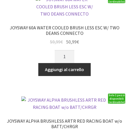
(ordinabile)
RX
quantità
JOYSWAY 60A WATER COOLED BRUSH LESS ESC W/ TWO
DEANS CONNECTO
Il
Il
59,99
€
50,99
€
prezzo
prezzo
JOYSWAY
originale
attuale
60A
era:
è:
WATER
Aggiungi al carrello
59,99€.
50,99€.
COOLED
BRUSH
LESS
Solo 1 pezzi
ESC
disponibili
(ordinabile)
W/
TWO
DEANS
JOYSWAY ALPHA BRUSHLESS ARTR RED RACING BOAT w/o
CONNECTO
BATT/CHRGR