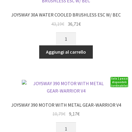
BATT/CHARGER
-
JOYSWAY 30A WATER COOLED BRUSHLESS ESC W/ BEC
(JY8302V3)
Il
Il
43,19
€
36,71
€
quantità
prezzo
prezzo
JOYSWAY
originale
attuale
30A
era:
è:
WATER
Aggiungi al carrello
43,19€.
36,71€.
COOLED
BRUSHLESS
ESC
Solo 1 pezzi
W/
disponibili
(ordinabile)
BEC
quantità
JOYSWAY 390 MOTOR WITH METAL GEAR-WARRIOR V4
Il
Il
10,79
€
9,17
€
prezzo
prezzo
JOYSWAY
originale
attuale