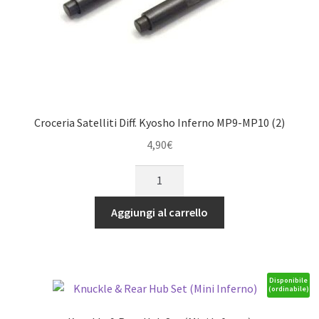
Croceria Satelliti Diff. Kyosho Inferno MP9-MP10 (2)
4,90
€
Croceria
Satelliti
Diff.
Aggiungi al carrello
Kyosho
Inferno
MP9-
MP10
Disponibile
(ordinabile)
(2)
quantità