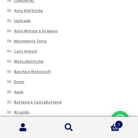
Camion RC
Auto Elettriche
UpGrade
Auto Motore a Scoppio
Movimento Terra
Carri Armati
Moto elettriche
Barche e Motoscafi
Droni
Aerei
Batterie e Caricabatterie
Ricambi
Accessori
0
Cerca:
Cerca
Elettronica