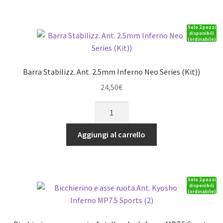
KE15SP
quantità
Solo 2 pezzi
disponibili
(ordinabile)
Barra Stabilizz. Ant. 2.5mm Inferno Neo Series (Kit))
24,50
€
Barra
Stabilizz.
Ant.
Aggiungi al carrello
2.5mm
Inferno
Neo
Solo 2 pezzi
Series
disponibili
(ordinabile)
(Kit))
quantità