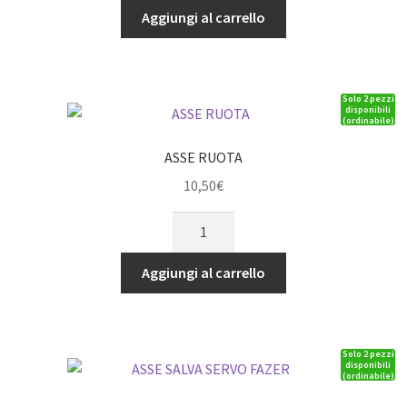
trasmissione
Aggiungi al carrello
113.5mm
Centrale
Poster.
Solo 2 pezzi
Inferno
disponibili
(ordinabile)
MP9RS
quantità
ASSE RUOTA
10,50
€
ASSE
RUOTA
quantità
Aggiungi al carrello
Solo 2 pezzi
disponibili
(ordinabile)