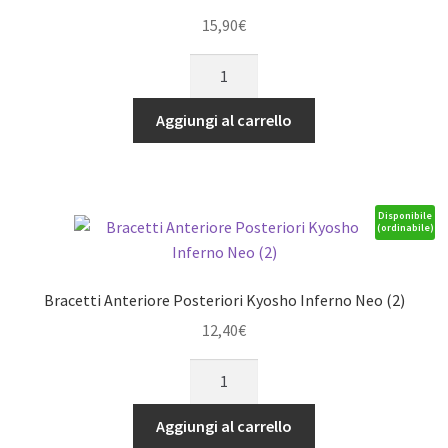
15,90
€
ASSE
PRINCIPALE
FAZER
Aggiungi al carrello
EP
quantità
Disponibile
(ordinabile)
Bracetti Anteriore Posteriori Kyosho Inferno Neo (2)
12,40
€
Bracetti
Anteriore
Posteriori
Aggiungi al carrello
Kyosho