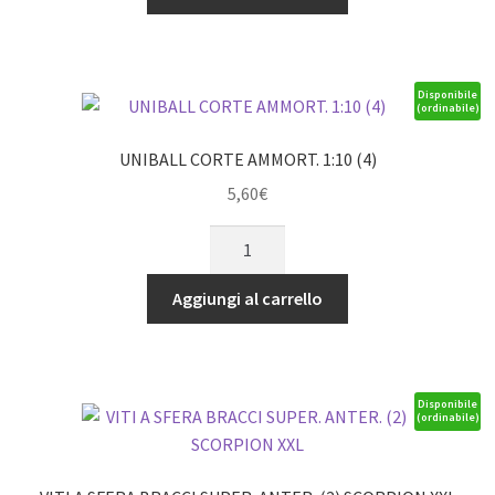
MFR-
DBX
(2)
quantità
Disponibile
(ordinabile)
UNIBALL CORTE AMMORT. 1:10 (4)
5,60
€
UNIBALL
CORTE
AMMORT.
Aggiungi al carrello
1:10
(4)
quantità
Disponibile
(ordinabile)