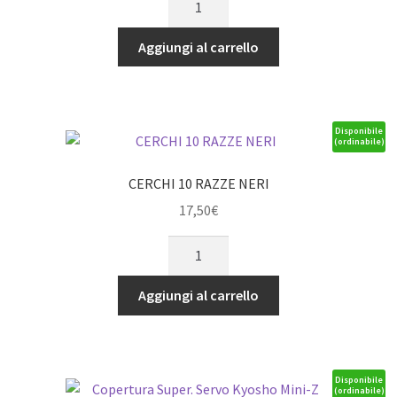
ANTERIORI
E
Aggiungi al carrello
POSTERIORI
quantità
Disponibile
(ordinabile)
CERCHI 10 RAZZE NERI
17,50
€
CERCHI
10
RAZZE
Aggiungi al carrello
NERI
quantità
Disponibile
(ordinabile)