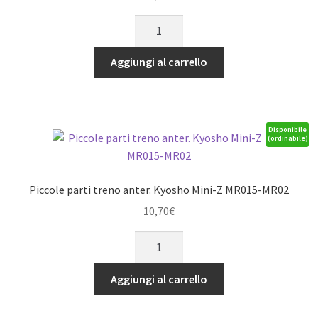
Cardano
Centrale
post.
Aggiungi al carrello
114mm
Kyosho
Madforce-
GT2
Disponibile
(ordinabile)
quantità
Piccole parti treno anter. Kyosho Mini-Z MR015-MR02
10,70
€
Piccole
parti
treno
Aggiungi al carrello
anter.
Kyosho