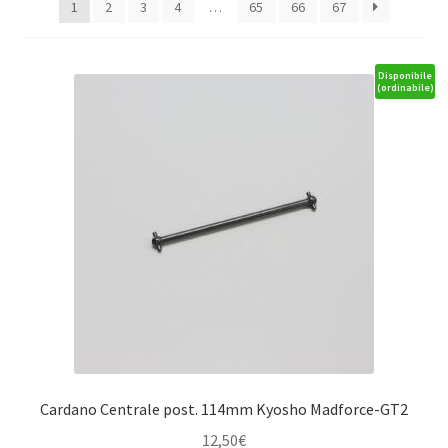
1
2
3
4
…
65
66
67
Disponibile
(ordinabile)
Cardano Centrale post. 114mm Kyosho Madforce-GT2
12,50
€