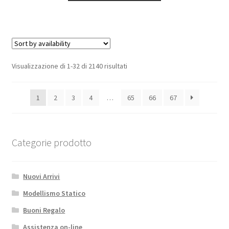
quantità
Visualizzazione di 1-32 di 2140 risultati
1
2
3
4
…
65
66
67
Categorie prodotto
Nuovi Arrivi
Modellismo Statico
Buoni Regalo
Assistenza on-line