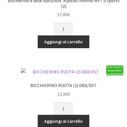
Bicchierino e asse ruota Ant. Kyosho Inferno MP7.5 Sports
(2)
17,80
€
Bicchierino
e
asse
Aggiungi al carrello
ruota
Ant.
Kyosho
Solo 2 pezzi
Inferno
disponibili
(ordinabile)
MP7.5
Sports
BICCHIERINO RUOTA (2) DBX/DST
(2)
13,90
€
quantità
BICCHIERINO
RUOTA
(2)
Aggiungi al carrello
DBX/DST