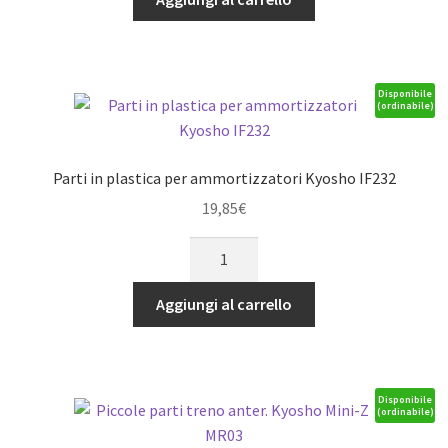
Kyosho
Inferno
MP9
Readyset
Disponibile
(ordinabile)
(2)
Allu
quantità
Parti in plastica per ammortizzatori Kyosho IF232
19,85
€
Parti
in
plastica
Aggiungi al carrello
per
ammortizzatori
Kyosho
IF232
Disponibile
(ordinabile)
quantità