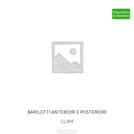
Mini-
Z
Disponibile
(ordinabile)
MR015-
MR02
quantità
BARILOTTI ANTERIORI E POSTERIORI
11,90
€
BARILOTTI