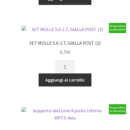
Inferno
MP9
quantità
Disponibile
(ordinabile)
SET MOLLE 5.0-1.7, GIALLA POST. (2)
9,70
€
SET
MOLLE
5.0-
Aggiungi al carrello
1.7,
GIALLA
POST.
(2)
Disponibile
(ordinabile)
quantità