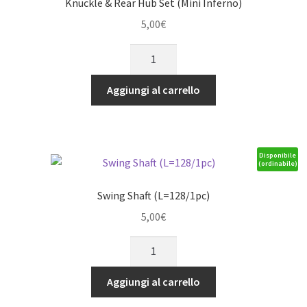
Knuckle & Rear Hub Set (Mini Inferno)
5,00
€
Knuckle
&
Rear
Aggiungi al carrello
Hub
Set
(Mini
Inferno)
Disponibile
(ordinabile)
quantità
Swing Shaft (L=128/1pc)
5,00
€
Swing
Shaft
(L=128/1pc)
Aggiungi al carrello
quantità