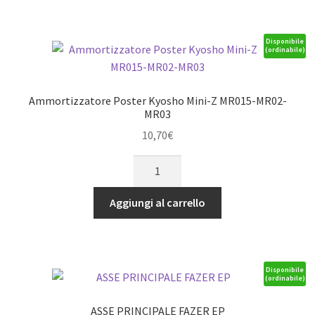
Disponibile
(ordinabile)
Ammortizzatore Poster Kyosho Mini-Z MR015-MR02-
MR03
10,70
€
Ammortizzatore
Poster
Kyosho
Aggiungi al carrello
Mini-
Z
MR015-
MR02-
Disponibile
(ordinabile)
MR03
quantità
ASSE PRINCIPALE FAZER EP