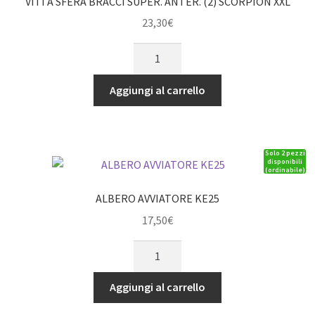
VITI A SFERA BRACCI SUPER. ANTER. (2) SCORPION XXL
23,30
€
VITI
A
SFERA
Aggiungi al carrello
BRACCI
SUPER.
ANTER.
Solo 2 pezzi
(2)
disponibili
(ordinabile)
SCORPION
XXL
ALBERO AVVIATORE KE25
quantità
17,50
€
ALBERO
AVVIATORE
KE25
Aggiungi al carrello
quantità