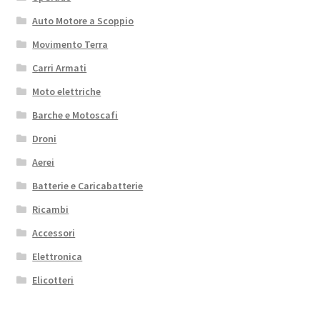
Auto Motore a Scoppio
Movimento Terra
Carri Armati
Moto elettriche
Barche e Motoscafi
Droni
Aerei
Batterie e Caricabatterie
Ricambi
Accessori
Elettronica
Elicotteri