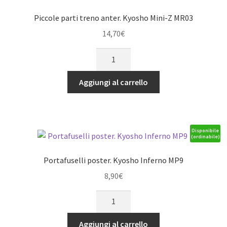
Piccole parti treno anter. Kyosho Mini-Z MR03
14,70
€
Piccole
parti
treno
Aggiungi al carrello
anter.
Kyosho
Mini-
Z
Disponibile
(ordinabile)
MR03
quantità
Portafuselli poster. Kyosho Inferno MP9
8,90
€
Portafuselli
poster.
Kyosho
Aggiungi al carrello