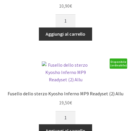
quantità
10,90
€
CORONA
68
D
Aggiungi al carrello
FAZER
EP
quantità
Disponibile
(ordinabile)
Fusello dello sterzo Kyosho Inferno MP9 Readyset (2) Allu
19,50
€
Fusello
dello
sterzo
Aggiungi al carrello