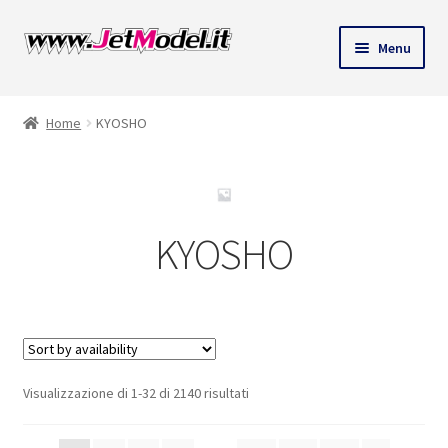
Vai
Vai
Menu
alla
al
ndi
navigazione
contenuto
Home
KYOSHO
u
KYOSHO
Visualizzazione di 1-32 di 2140 risultati