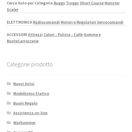
Cerca Auto per Categoria
Buggy
Truggy
Short Course
Monster
Scaler
ELETTRONICA
Radiocomandi
Motori e Regolatori
Servocomandi
ACCESSORI
Attrezzi
Colori - Pulizia - Colle
Gomme e
Ruote
Carrozzerie
Categorie prodotto
Nuovi Arrivi
Modellismo Statico
Buoni Regalo
Assistenza on-line
Warhammer