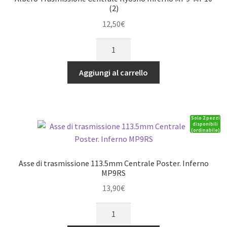
(2)
(2)
quantità
12,50
€
Albero
Trasmissione
Centrale
Aggiungi al carrello
Kyosho
Inferno
MP9-
Solo 2 pezzi
MP10
disponibili
(ordinabile)
(2)
quantità
Asse di trasmissione 113.5mm Centrale Poster. Inferno
MP9RS
13,90
€
Asse
di