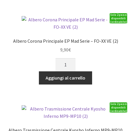
Solo 2 pezzi
disponibili
(ordinabile)
Albero Corona Principale EP Mad Serie – FO-XX VE (2)
9,90
€
Albero
Corona
Principale
Aggiungi al carrello
EP
Mad
Serie
Solo 2 pezzi
-
disponibili
(ordinabile)
FO-
XX
VE
Albero Trasmissione Centrale Kyosho Inferno MP9-MP10