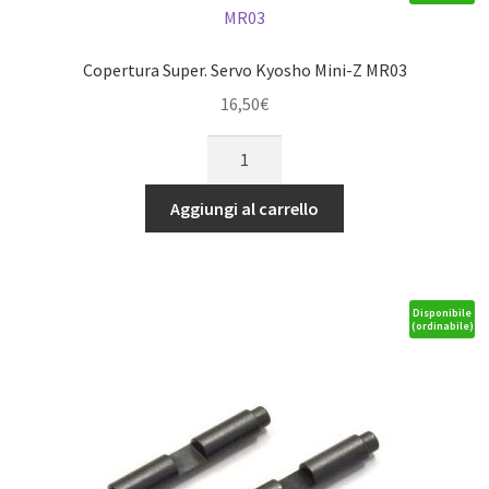
Copertura Super. Servo Kyosho Mini-Z MR03
16,50
€
Copertura
Super.
Servo
Aggiungi al carrello
Kyosho
Mini-
Z
MR03
Disponibile
(ordinabile)
quantità