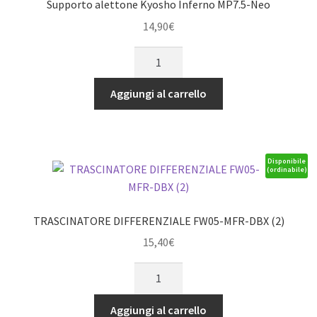
Supporto alettone Kyosho Inferno MP7.5-Neo
14,90
€
Supporto
alettone
Kyosho
Aggiungi al carrello
Inferno
MP7.5-
Neo
quantità
Disponibile
(ordinabile)
TRASCINATORE DIFFERENZIALE FW05-MFR-DBX (2)
15,40
€
TRASCINATORE
DIFFERENZIALE
FW05-
Aggiungi al carrello