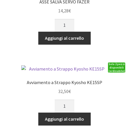
ASSE SALVA SERVO FAZER
14,28
€
ASSE
SALVA
SERVO
Aggiungi al carrello
FAZER
quantità
Solo 2 pezzi
disponibili
(ordinabile)
Avviamento a Strappo Kyosho KE15SP
32,50
€
Avviamento
a
Strappo
Aggiungi al carrello
Kyosho