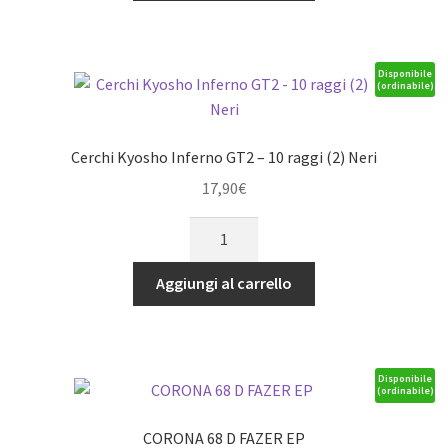
Inferno
Neo
(2)
Disponibile
(ordinabile)
quantità
Cerchi Kyosho Inferno GT2 – 10 raggi (2) Neri
17,90
€
Cerchi
Kyosho
Inferno
Aggiungi al carrello
GT2
-
10
raggi
Disponibile
(ordinabile)
(2)
Neri
CORONA 68 D FAZER EP