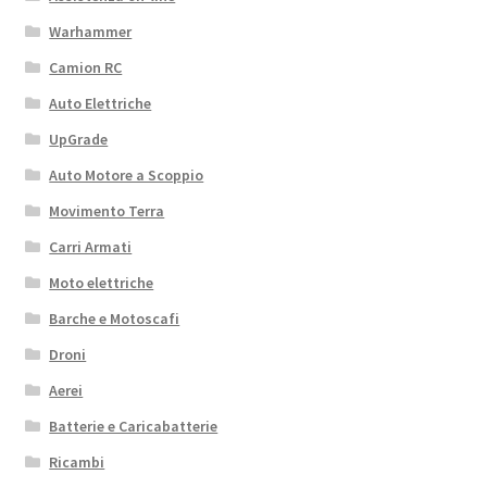
Warhammer
Camion RC
Auto Elettriche
UpGrade
Auto Motore a Scoppio
Movimento Terra
Carri Armati
Moto elettriche
Barche e Motoscafi
Droni
Aerei
Batterie e Caricabatterie
Ricambi