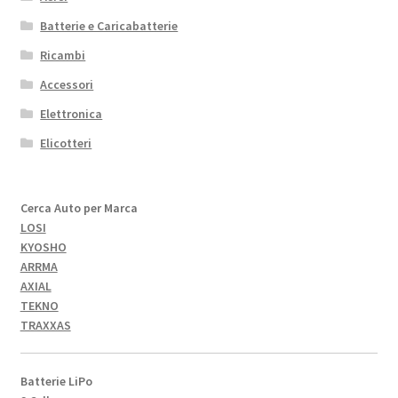
Batterie e Caricabatterie
Ricambi
Accessori
Elettronica
Elicotteri
Cerca Auto per Marca
LOSI
KYOSHO
ARRMA
AXIAL
TEKNO
TRAXXAS
Batterie LiPo