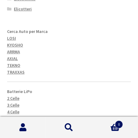
Elicotteri
Cerca Auto per Marca
LOSI
KYOSHO
ARRMA
AXIAL
TEKNO
TRAXXAS
Batterie LiPo
2 Celle
3 Celle
4 Celle
5 Celle
0
6 Celle
Cerca:
Cerca