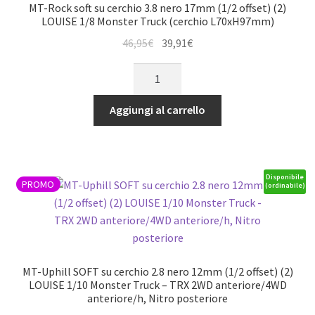
1/8
MT-Rock soft su cerchio 3.8 nero 17mm (1/2 offset) (2)
Stadium
LOUISE 1/8 Monster Truck (cerchio L70xH97mm)
Truck
Il
Il
46,95
€
39,91
€
(cerchio
prezzo
prezzo
MT-
W80xH97mm)
originale
attuale
Rock
quantità
era:
è:
soft
Aggiungi al carrello
46,95€.
39,91€.
su
cerchio
3.8
nero
Disponibile
PROMO
(ordinabile)
17mm
(1/2
offset)
(2)
LOUISE
MT-Uphill SOFT su cerchio 2.8 nero 12mm (1/2 offset) (2)
1/8
LOUISE 1/10 Monster Truck – TRX 2WD anteriore/4WD
anteriore/h, Nitro posteriore
Monster