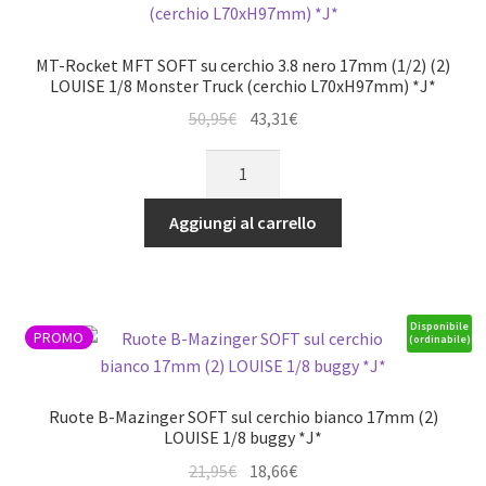
12mm
(1/2)
MT-Rocket MFT SOFT su cerchio 3.8 nero 17mm (1/2) (2)
(2)
LOUISE 1/8 Monster Truck (cerchio L70xH97mm) *J*
LOUISE
Il
Il
50,95
€
43,31
€
1/10
prezzo
prezzo
MT-
Monster
originale
attuale
Rocket
Truck
era:
è:
MFT
-
Aggiungi al carrello
50,95€.
43,31€.
SOFT
TRX
su
2WD
cerchio
anteriore/4WD
3.8
anteriore/h,
Disponibile
PROMO
(ordinabile)
nero
Nitro
17mm
posteriore
(1/2)
quantità
Ruote B-Mazinger SOFT sul cerchio bianco 17mm (2)
(2)
LOUISE 1/8 buggy *J*
LOUISE
Il
Il
21,95
€
18,66
€