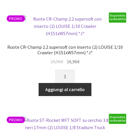
SOFT
con
inserto
Disponibile
PROMO
(ordinabile)
posteriore
(2)
LOUISE
1/5
Ruote CR-Champ 2.2 supersoft con inserto (2) LOUISE 1/10
buggy
Crawler (H151xW57mm) *J*
quantità
Il
Il
19,95
€
16,96
€
prezzo
prezzo
Ruote
originale
attuale
CR-
era:
è:
Champ
Aggiungi al carrello
19,95€.
16,96€.
2.2
supersoft
con
inserto
Disponibile
PROMO
(ordinabile)
(2)