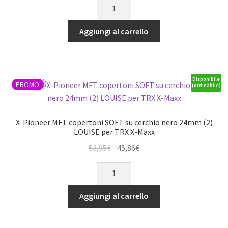
Ruote
originale
attuale
E-
era:
è:
Maglev
Aggiungi al carrello
20,95€.
17,81€.
supersoft
su
cerchio
2.2
Disponibile
PROMO
(ordinabile)
bianco
12mm
(2)
X-Pioneer MFT copertoni SOFT su cerchio nero 24mm (2)
LOUISE
LOUISE per TRX X-Maxx
buggy
Il
Il
53,95
€
45,86
€
elettrico
prezzo
prezzo
X-
1/10
originale
attuale
Pioneer
4WD
era:
è:
MFT
posteriore
Aggiungi al carrello
53,95€.
45,86€.
copertoni
*J*
SOFT
quantità