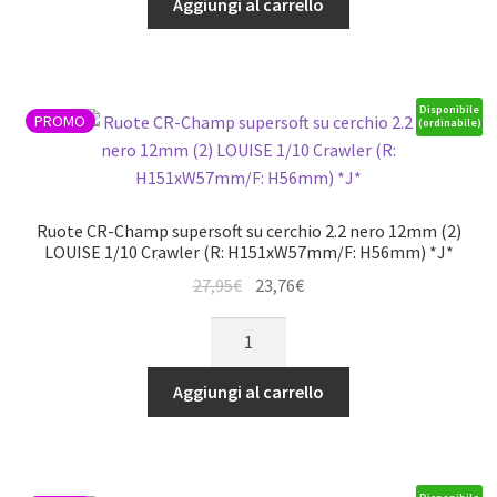
Aggiungi al carrello
46,95€.
39,91€.
su
2WD
cerchio
anteriore/4WD
3.8
anteriore/h,
nero
Nitro
Disponibile
PROMO
(ordinabile)
17mm
posteriore
(1/2
quantità
offset)
(2)
Ruote CR-Champ supersoft su cerchio 2.2 nero 12mm (2)
LOUISE
LOUISE 1/10 Crawler (R: H151xW57mm/F: H56mm) *J*
1/8
Il
Il
27,95
€
23,76
€
Monster
prezzo
prezzo
Ruote
Truck
originale
attuale
CR-
(cerchio
era:
è:
Champ
L70xH97mm)
Aggiungi al carrello
27,95€.
23,76€.
supersoft
quantità
su
cerchio
2.2