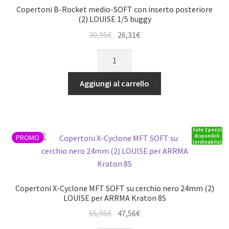
(2)
Copertoni B-Rocket medio-SOFT con inserto posteriore
LOUISE
(2) LOUISE 1/5 buggy
per
Il
Il
30,95
€
26,31
€
ARRMA
prezzo
prezzo
Copertoni
Kraton
originale
attuale
B-
8S
era:
è:
Rocket
quantità
Aggiungi al carrello
30,95€.
26,31€.
medio-
SOFT
con
Solo 2 pezzi
inserto
disponibili
PROMO
(ordinabile)
posteriore
(2)
LOUISE
1/5
Copertoni X-Cyclone MFT SOFT su cerchio nero 24mm (2)
buggy
LOUISE per ARRMA Kraton 8S
quantità
Il
Il
55,95
€
47,56
€
prezzo
prezzo