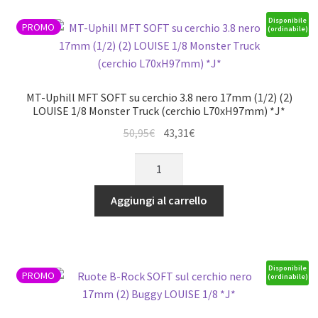
cerchio
2.8
Disponibile
PROMO
(ordinabile)
BL
nero
12mm
(1/2)
MT-Uphill MFT SOFT su cerchio 3.8 nero 17mm (1/2) (2)
(2)
LOUISE 1/8 Monster Truck (cerchio L70xH97mm) *J*
LOUISE
Il
Il
50,95
€
43,31
€
1/10
prezzo
prezzo
MT-
Monster
originale
attuale
Uphill
Truck
era:
è:
MFT
-
Aggiungi al carrello
50,95€.
43,31€.
SOFT
TRX
su
2WD
cerchio
anteriore/4WD
3.8
anteriore/h,
Disponibile
PROMO
(ordinabile)
nero
Nitro
17mm
posteriore