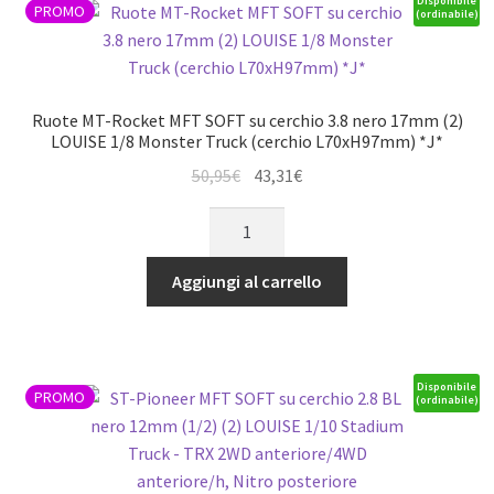
Disponibile
PROMO
(ordinabile)
nero
12mm
(2)
LOUISE
Ruote MT-Rocket MFT SOFT su cerchio 3.8 nero 17mm (2)
1/10
LOUISE 1/8 Monster Truck (cerchio L70xH97mm) *J*
Crawler
Il
Il
50,95
€
43,31
€
(R:
prezzo
prezzo
Ruote
H151xW57mm/F:
originale
attuale
MT-
H56mm)
era:
è:
Rocket
*J*
Aggiungi al carrello
50,95€.
43,31€.
MFT
quantità
SOFT
su
cerchio
Disponibile
PROMO
(ordinabile)
3.8
nero
17mm