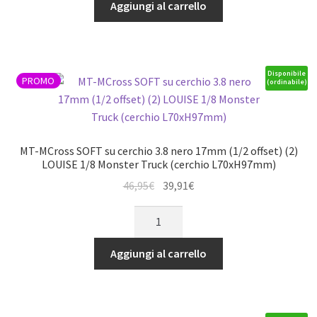
SOFT
(cerchio
Aggiungi al carrello
21,95€.
18,66€.
sul
L72xH97mm)
cerchio
*J*
nero
quantità
17mm
Disponibile
PROMO
(ordinabile)
(2)
LOUISE
1/8
buggy
MT-MCross SOFT su cerchio 3.8 nero 17mm (1/2 offset) (2)
*J*
LOUISE 1/8 Monster Truck (cerchio L70xH97mm)
quantità
Il
Il
46,95
€
39,91
€
prezzo
prezzo
MT-
originale
attuale
MCross
era:
è:
SOFT
Aggiungi al carrello
46,95€.
39,91€.
su
cerchio
3.8