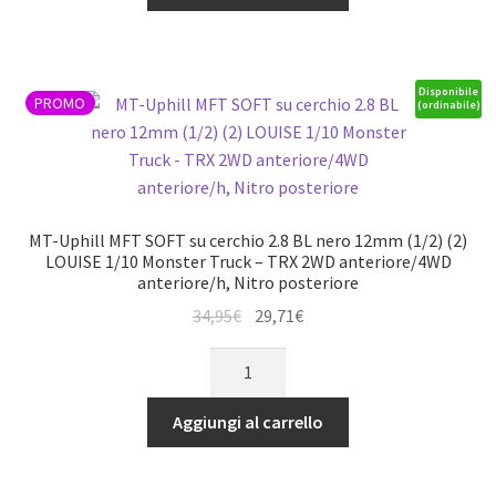
copertoni
quantità
SOFT
su
cerchio
Disponibile
PROMO
(ordinabile)
nero
24mm
(2)
LOUISE
per
MT-Uphill MFT SOFT su cerchio 2.8 BL nero 12mm (1/2) (2)
TRX
LOUISE 1/10 Monster Truck – TRX 2WD anteriore/4WD
anteriore/h, Nitro posteriore
X-
Maxx
Il
Il
34,95
€
29,71
€
quantità
prezzo
prezzo
MT-
originale
attuale
Uphill
era:
è:
MFT
Aggiungi al carrello
34,95€.
29,71€.
SOFT
su