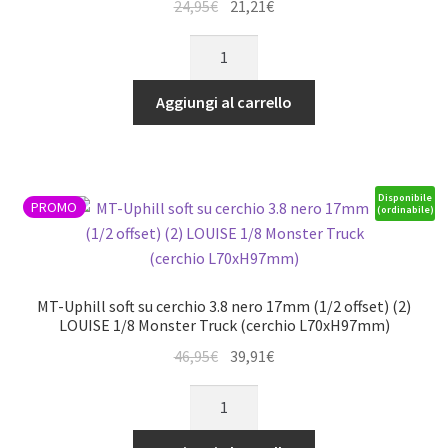
Truck
Il
Il
24,95
€
21,21
€
(cerchio
prezzo
prezzo
MT-
L70xH97mm)
originale
attuale
Uphill
quantità
era:
è:
SOFT
Aggiungi al carrello
24,95€.
21,21€.
su
cerchio
2.8
nero
Disponibile
PROMO
(ordinabile)
12mm
(1/2
offset)
(2)
MT-Uphill soft su cerchio 3.8 nero 17mm (1/2 offset) (2)
LOUISE
LOUISE 1/8 Monster Truck (cerchio L70xH97mm)
1/10
Il
Il
46,95
€
39,91
€
Monster
prezzo
prezzo
MT-
Truck
originale
attuale
Uphill
-
era:
è:
soft
TRX