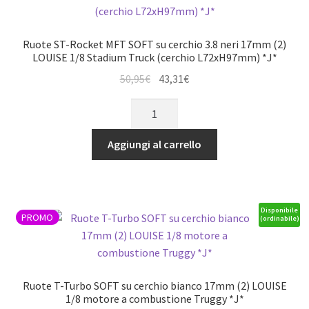
LOUISE
1/10
Crawler
Ruote ST-Rocket MFT SOFT su cerchio 3.8 neri 17mm (2)
(H151xW57mm)
LOUISE 1/8 Stadium Truck (cerchio L72xH97mm) *J*
*J*
Il
Il
50,95
€
43,31
€
quantità
prezzo
prezzo
Ruote
originale
attuale
ST-
era:
è:
Rocket
Aggiungi al carrello
50,95€.
43,31€.
MFT
SOFT
su
cerchio
Disponibile
PROMO
(ordinabile)
3.8
neri
17mm
(2)
Ruote T-Turbo SOFT su cerchio bianco 17mm (2) LOUISE
LOUISE
1/8 motore a combustione Truggy *J*