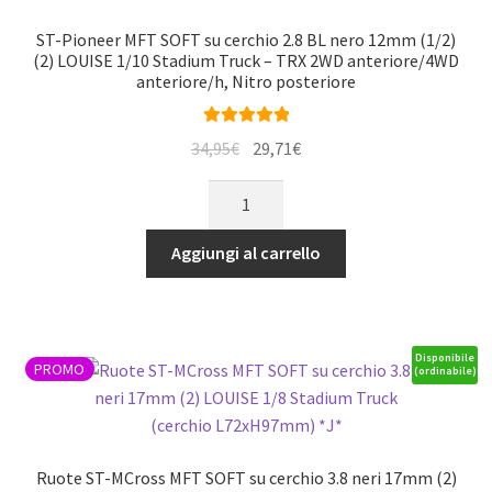
(2)
LOUISE
ST-Pioneer MFT SOFT su cerchio 2.8 BL nero 12mm (1/2)
1/8
(2) LOUISE 1/10 Stadium Truck – TRX 2WD anteriore/4WD
anteriore/h, Nitro posteriore
Monster
Truck
(cerchio
Valutato
5.00
Il
Il
34,95
€
29,71
€
su 5
L70xH97mm)
prezzo
prezzo
ST-
*J*
originale
attuale
Pioneer
quantità
era:
è:
MFT
Aggiungi al carrello
34,95€.
29,71€.
SOFT
su
cerchio
2.8
Disponibile
PROMO
(ordinabile)
BL
nero
12mm
(1/2)
Ruote ST-MCross MFT SOFT su cerchio 3.8 neri 17mm (2)