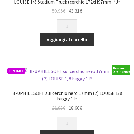
(2)
LOUISE 1/8 Stadium Truck (cerchio L72xH97mm) *J*
LOUISE
Il
Il
50,95
€
43,31
€
1/10
prezzo
prezzo
Ruote
Stadium
originale
attuale
ST-
Truck
era:
è:
MCross
-
Aggiungi al carrello
50,95€.
43,31€.
MFT
TRX
SOFT
2WD
su
anteriore/4WD
cerchio
anteriore/h,
Disponibile
PROMO
(ordinabile)
3.8
Nitro
neri
posteriore
17mm
quantità
B-UPHILL SOFT sul cerchio nero 17mm (2) LOUISE 1/8
(2)
buggy *J*
LOUISE
Il
Il
21,95
€
18,66
€
1/8
prezzo
prezzo
B-
Stadium
originale
attuale
UPHILL
Truck
era:
è: