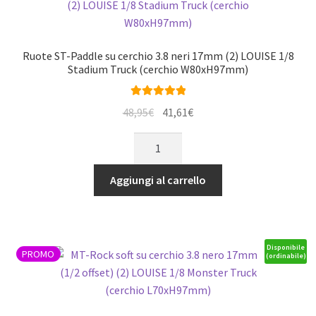
nero
17mm
(2)
Ruote ST-Paddle su cerchio 3.8 neri 17mm (2) LOUISE 1/8
LOUISE
Stadium Truck (cerchio W80xH97mm)
1/8
Monster
Valutato
5.00
Il
Il
48,95
€
41,61
€
Truck
su 5
prezzo
prezzo
(cerchio
Ruote
originale
attuale
L70xH97mm)
ST-
era:
è:
*J*
Paddle
Aggiungi al carrello
48,95€.
41,61€.
quantità
su
cerchio
3.8
neri
Disponibile
PROMO
(ordinabile)
17mm
(2)
LOUISE