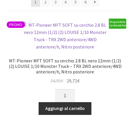
1
2
3
4
5
6
Disponibile
PROMO
(ordinabile)
MT-Pioneer MFT SOFT su cerchio 2.8 BL nero 12mm (1/2)
(2) LOUISE 1/10 Monster Truck – TRX 2WD anteriore/4WD
anteriore/h, Nitro posteriore
Il
Il
34,95
€
29,71
€
prezzo
prezzo
MT-
originale
attuale
Pioneer
era:
è:
MFT
Aggiungi al carrello
34,95€.
29,71€.
SOFT
su
cerchio