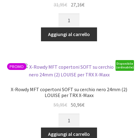
1/8
Il
Il
31,95
€
27,16
€
Stadium
prezzo
prezzo
Ruote
Truck
originale
attuale
T-
(cerchio
era:
è:
Turbo
L72xH97mm)
Aggiungi al carrello
31,95€.
27,16€.
SOFT
*J*
su
quantità
cerchio
bianco
Disponibile
PROMO
(ordinabile)
17mm
(2)
LOUISE
X-Rowdy MFT copertoni SOFT su cerchio nero 24mm (2)
1/8
LOUISE per TRX X-Maxx
motore
Il
Il
59,95
€
50,96
€
a
prezzo
prezzo
X-
combustione
originale
attuale
Rowdy
Truggy
era:
è:
MFT
*J*
Aggiungi al carrello
59,95€.
50,96€.