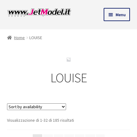
Vai
Vai
Menu
alla
al
ndi
navigazione
contenuto
Home
LOUISE
u
LOUISE
Visualizzazione di 1-32 di 185 risultati