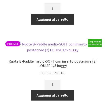
1/8
prezzo
prezzo
Ruote
Monster
originale
attuale
B-
Truck
era:
è:
Mazinger
(cerchio
Aggiungi al carrello
21,95€.
18,66€.
SOFT
L70xH97mm)
sul
*J*
cerchio
quantità
bianco
Disponibile
PROMO
(ordinabile)
17mm
(2)
LOUISE
Ruote B-Paddle medio-SOFT con inserto posteriore (2)
1/8
LOUISE 1/5 buggy
buggy
Il
Il
30,95
€
26,31
€
*J*
prezzo
prezzo
Ruote
quantità
originale
attuale
B-
era:
è:
Paddle
Aggiungi al carrello
30,95€.
26,31€.
medio-