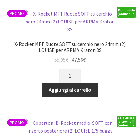
su
cerchio
Disponibile
PROMO
(ordinabile)
nero
24mm
(2)
LOUISE
X-Rocket MFT Ruote SOFT su cerchio nero 24mm (2)
per
LOUISE per ARRMA Kraton 8S
TRX
Il
Il
55,95
€
47,56
€
X-
prezzo
prezzo
X-
Maxx
originale
attuale
Rocket
quantità
era:
è:
MFT
Aggiungi al carrello
55,95€.
47,56€.
Ruote
SOFT
su
Solo 2 pezzi
cerchio
disponibili
PROMO
(ordinabile)
nero
24mm