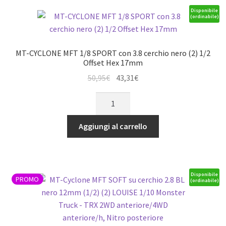
2.8
Disponibile
(ordinabile)
BL
nero
12mm
MT-CYCLONE MFT 1/8 SPORT con 3.8 cerchio nero (2) 1/2
(1/2)
Offset Hex 17mm
(2)
Il
Il
50,95
€
43,31
€
LOUISE
prezzo
prezzo
MT-
1/10
originale
attuale
CYCLONE
Monster
era:
è:
MFT
Truck
Aggiungi al carrello
50,95€.
43,31€.
1/8
-
SPORT
TRX
con
2WD
3.8
anteriore/4WD
Disponibile
PROMO
(ordinabile)
cerchio
anteriore/h,
nero
Nitro
(2)
posteriore
1/2
quantità