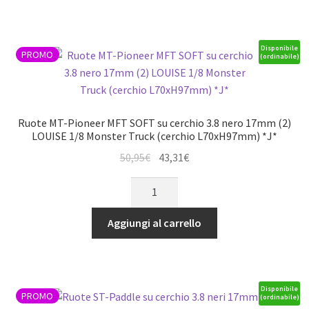
su
cerchio
1.9
Disponibile
PROMO
(ordinabile)
nero
12mm
(2)
LOUISE
Ruote MT-Pioneer MFT SOFT su cerchio 3.8 nero 17mm (2)
1/10
LOUISE 1/8 Monster Truck (cerchio L70xH97mm) *J*
Crawler
Il
Il
50,95
€
43,31
€
(R:
prezzo
prezzo
Ruote
H119xW46mm/F:
originale
attuale
MT-
H48mm)
era:
è:
Pioneer
*J*
Aggiungi al carrello
50,95€.
43,31€.
MFT
quantità
SOFT
su
cerchio
Disponibile
PROMO
(ordinabile)
3.8