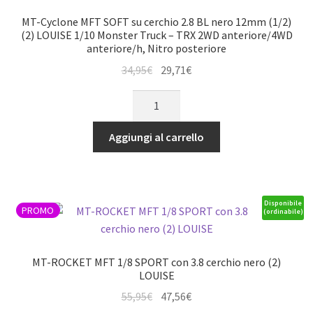
Offset
MT-Cyclone MFT SOFT su cerchio 2.8 BL nero 12mm (1/2)
Hex
(2) LOUISE 1/10 Monster Truck – TRX 2WD anteriore/4WD
anteriore/h, Nitro posteriore
17mm
quantità
Il
Il
34,95
€
29,71
€
prezzo
prezzo
MT-
originale
attuale
Cyclone
era:
è:
MFT
Aggiungi al carrello
34,95€.
29,71€.
SOFT
su
cerchio
2.8
Disponibile
PROMO
(ordinabile)
BL
nero
12mm
MT-ROCKET MFT 1/8 SPORT con 3.8 cerchio nero (2)
(1/2)
LOUISE
(2)
Il
Il
55,95
€
47,56
€
LOUISE