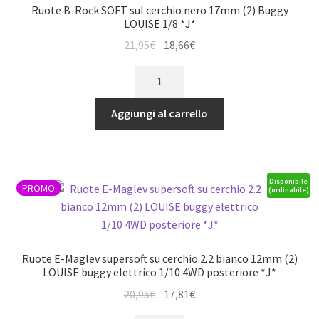
(1/2)
quantità
Ruote B-Rock SOFT sul cerchio nero 17mm (2) Buggy
(2)
LOUISE 1/8 *J*
LOUISE
Il
Il
21,95
€
18,66
€
1/8
prezzo
prezzo
Ruote
Monster
originale
attuale
B-
Truck
era:
è:
Rock
(cerchio
Aggiungi al carrello
21,95€.
18,66€.
SOFT
L70xH97mm)
sul
*J*
cerchio
quantità
nero
Disponibile
PROMO
(ordinabile)
17mm
(2)
Buggy
LOUISE
Ruote E-Maglev supersoft su cerchio 2.2 bianco 12mm (2)
1/8
LOUISE buggy elettrico 1/10 4WD posteriore *J*
*J*
Il
Il
20,95
€
17,81
€
quantità
prezzo
prezzo