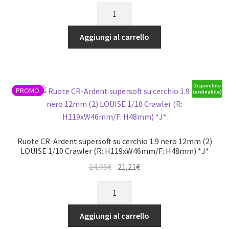
prezzo
prezzo
MT-
1/10
originale
attuale
ROCKET
Monster
era:
è:
MFT
Truck
Aggiungi al carrello
55,95€.
47,56€.
1/8
-
SPORT
TRX
con
2WD
3.8
anteriore/4WD
Disponibile
PROMO
(ordinabile)
cerchio
anteriore/h,
nero
Nitro
(2)
posteriore
LOUISE
quantità
Ruote CR-Ardent supersoft su cerchio 1.9 nero 12mm (2)
quantità
LOUISE 1/10 Crawler (R: H119xW46mm/F: H48mm) *J*
Il
Il
24,95
€
21,21
€
prezzo
prezzo
Ruote
originale
attuale
CR-
era:
è:
Ardent
Aggiungi al carrello
24,95€.
21,21€.
supersoft