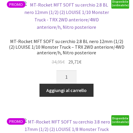
nero
Disponibile
PROMO
(ordinabile)
17mm
(1/2
offset)
(2)
LOUISE
MT-Rocket MFT SOFT su cerchio 2.8 BL nero 12mm (1/2)
1/8
(2) LOUISE 1/10 Monster Truck – TRX 2WD anteriore/4WD
anteriore/h, Nitro posteriore
Monster
Truck
Il
Il
34,95
€
29,71
€
(cerchio
prezzo
prezzo
MT-
L70xH97mm)
originale
attuale
Rocket
quantità
era:
è:
MFT
Aggiungi al carrello
34,95€.
29,71€.
SOFT
su
cerchio
2.8
Disponibile
PROMO
(ordinabile)
BL
nero