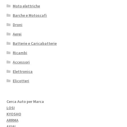
Moto elettriche
Barche e Motoscafi
Droni
Aerei
Batterie e Caricabatterie
Ricambi
Accessori
Elettronica
Elicotteri
Cerca Auto per Marca
LOSI
KYOSHO
ARRMA
AXIAL