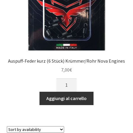
Auspuff-Feder kurz (6 Stück) Krümmer/Rohr Nova Engines
7,00
€
Auspuff-
Feder
kurz
Aggiungi al carrello
(6
Stück)
Krümmer/Rohr
Nova