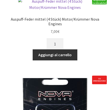
disponibili
(ordinabile)
Auspuff-Feder mittel (4 Stück) Motor/Krümmer Nova
Engines
7,00
€
Auspuff-
Feder
mittel
Aggiungi al carrello
(4
Stück)
Motor/Krümmer
Nova
SU
ORDINAZIONE
Engines
quantità