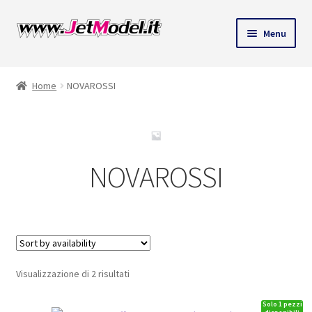
Vai
Vai
Menu
alla
al
ndi
navigazione
contenuto
Home
NOVAROSSI
u
NOVAROSSI
Visualizzazione di 2 risultati
Solo 1 pezzi