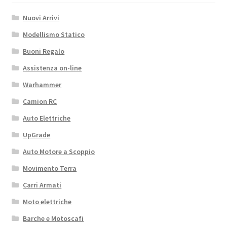
Nuovi Arrivi
Modellismo Statico
Buoni Regalo
Assistenza on-line
Warhammer
Camion RC
Auto Elettriche
UpGrade
Auto Motore a Scoppio
Movimento Terra
Carri Armati
Moto elettriche
Barche e Motoscafi