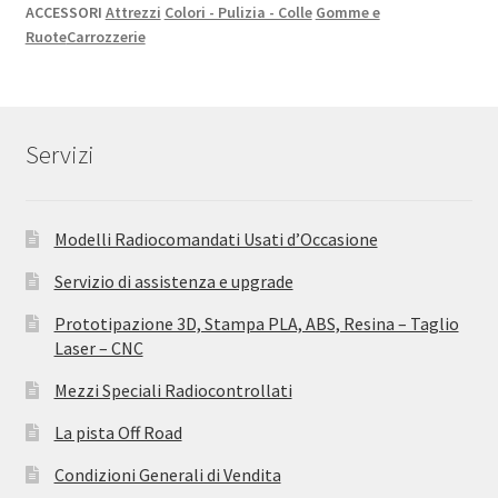
ACCESSORI
Attrezzi
Colori - Pulizia - Colle
Gomme e
Ruote
Carrozzerie
Servizi
Modelli Radiocomandati Usati d’Occasione
Servizio di assistenza e upgrade
Prototipazione 3D, Stampa PLA, ABS, Resina – Taglio
Laser – CNC
Mezzi Speciali Radiocontrollati
La pista Off Road
Condizioni Generali di Vendita