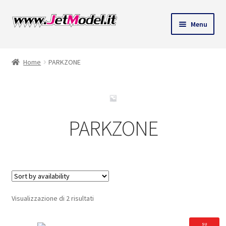
Vai
Vai
Menu
alla
al
ndi
navigazione
contenuto
Home
PARKZONE
u
PARKZONE
Visualizzazione di 2 risultati
SU