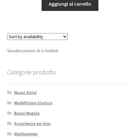
Vapor/Night
Aggiungi al carrello
quantità
Visualizzazione di 2 risultati
Categorie prodotto
Nuovi Arrivi
Modellismo Statico
Buoni Regalo
Assistenza on-line
Warhammer