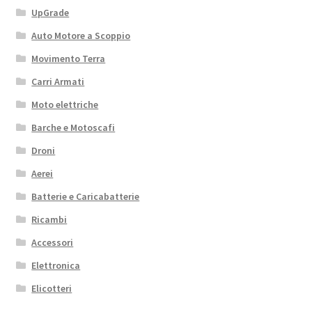
UpGrade
Auto Motore a Scoppio
Movimento Terra
Carri Armati
Moto elettriche
Barche e Motoscafi
Droni
Aerei
Batterie e Caricabatterie
Ricambi
Accessori
Elettronica
Elicotteri