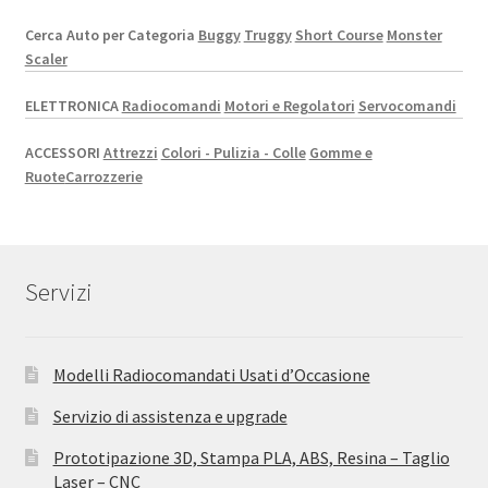
Cerca Auto per Categoria
Buggy
Truggy
Short Course
Monster
Scaler
ELETTRONICA
Radiocomandi
Motori e Regolatori
Servocomandi
ACCESSORI
Attrezzi
Colori - Pulizia - Colle
Gomme e
Ruote
Carrozzerie
Servizi
Modelli Radiocomandati Usati d’Occasione
Servizio di assistenza e upgrade
Prototipazione 3D, Stampa PLA, ABS, Resina – Taglio
Laser – CNC