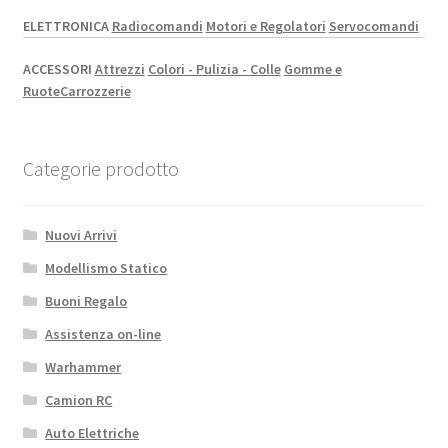
ELETTRONICA
Radiocomandi
Motori e Regolatori
Servocomandi
ACCESSORI
Attrezzi
Colori - Pulizia - Colle
Gomme e
Ruote
Carrozzerie
Categorie prodotto
Nuovi Arrivi
Modellismo Statico
Buoni Regalo
Assistenza on-line
Warhammer
Camion RC
Auto Elettriche