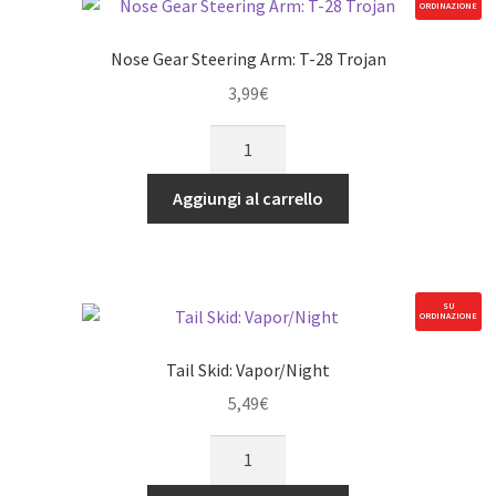
ORDINAZIONE
Nose Gear Steering Arm: T-28 Trojan
3,99
€
Nose
Gear
Steering
Aggiungi al carrello
Arm:
T-
28
Trojan
SU
ORDINAZIONE
quantità
Tail Skid: Vapor/Night
5,49
€
Tail
Skid: