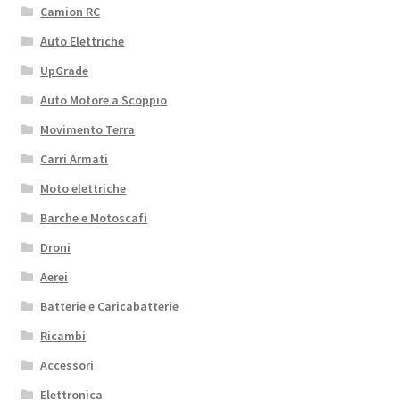
Camion RC
Auto Elettriche
UpGrade
Auto Motore a Scoppio
Movimento Terra
Carri Armati
Moto elettriche
Barche e Motoscafi
Droni
Aerei
Batterie e Caricabatterie
Ricambi
Accessori
Elettronica