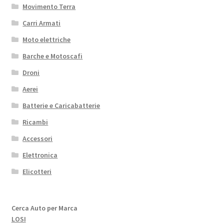
Movimento Terra
Carri Armati
Moto elettriche
Barche e Motoscafi
Droni
Aerei
Batterie e Caricabatterie
Ricambi
Accessori
Elettronica
Elicotteri
Cerca Auto per Marca
LOSI