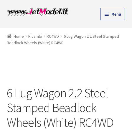
Vai
Vai
Menu
alla
al
navigazione
contenuto
Home
Ricambi
RC4WD
6 Lug Wagon 2.2 Steel Stamped
Beadlock Wheels (White) RC4WD
SU
ORDINAZIONE
6 Lug Wagon 2.2 Steel
Stamped Beadlock
Wheels (White) RC4WD