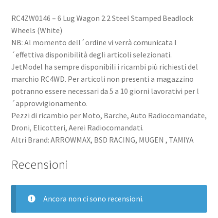
RC4ZW0146 – 6 Lug Wagon 2.2 Steel Stamped Beadlock
Wheels (White)
NB: Al momento dell´ordine vi verrà comunicata l
´effettiva disponibilità degli articoli selezionati.
JetModel ha sempre disponibili i ricambi più richiesti del
marchio RC4WD. Per articoli non presenti a magazzino
potranno essere necessari da 5 a 10 giorni lavorativi per l
´approvvigionamento.
Pezzi di ricambio per Moto, Barche, Auto Radiocomandate,
Droni, Elicotteri, Aerei Radiocomandati.
Altri Brand: ARROWMAX, BSD RACING, MUGEN , TAMIYA
Recensioni
Ancora non ci sono recensioni.