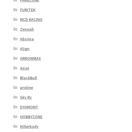
PARKZONE
FURITEK
MCD RACING
Zenoah
Absima
Align
ARROWMAX
Axial
BlackBull
proline
Sky Rc
DYAMONT
HOBBYZONE
Killerbody