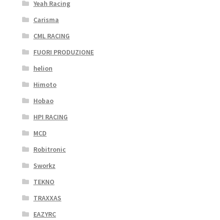
Yeah Racing
Carisma
CML RACING
FUORI PRODUZIONE
helion
Himoto
Hobao
HPI RACING
MCD
Robitronic
Sworkz
TEKNO
TRAXXAS
EAZYRC