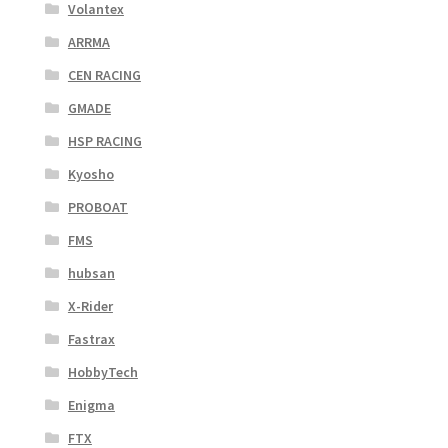
Volantex
ARRMA
CEN RACING
GMADE
HSP RACING
Kyosho
PROBOAT
FMS
hubsan
X-Rider
Fastrax
HobbyTech
Enigma
FTX