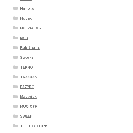
Himoto
Hobao
HPI RACING
MCD
Robitronic
Sworkz
TEKNO
TRAXXAS
EAZYRC
Maverick
MUC-OFF
SWEEP
TT SOLUTIONS