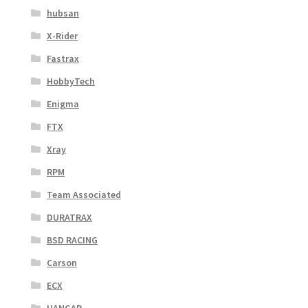
hubsan
X-Rider
Fastrax
HobbyTech
Enigma
FTX
Xray
RPM
Team Associated
DURATRAX
BSD RACING
Carson
ECX