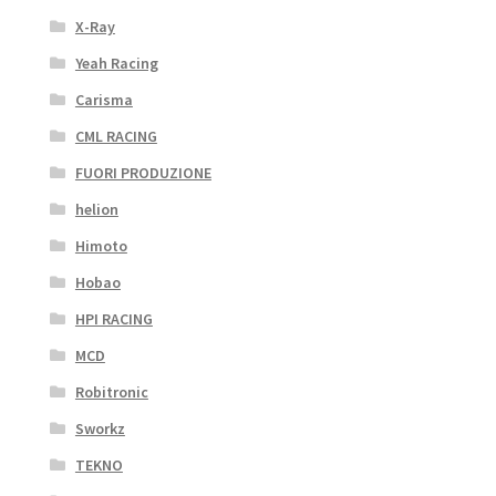
X-Ray
Yeah Racing
Carisma
CML RACING
FUORI PRODUZIONE
helion
Himoto
Hobao
HPI RACING
MCD
Robitronic
Sworkz
TEKNO