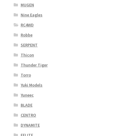
MUGEN
Nine Eagles
RC4WD
Robbe
SERPENT
Thicon
Thunder Tiger
Torro
Yuki Models
Yuneec
BLADE
CENTRO
DYNAMITE
EFLITE