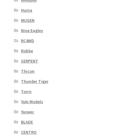
HANGAR
Huina
MUGEN
Nine Eagles
RC4WD
Robbe
SERPENT
Thicon
Thunder Tiger
Torro
Yuki Models
Yuneec
BLADE
CENTRO