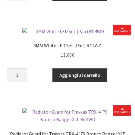
Trim
for
Traxxas
TRX-
SU
ORDINAZIONE
4
Mercedes-
3MM White LED Set (Pair) RC4WD
Benz
11,60
€
G-
500
3MM
RC4WD
Aggiungi al carrello
White
quantità
LED
Set
(Pair)
RC4WD
SU
ORDINAZIONE
quantità
Radiator Guard for Traxxas TRX-4 ’79 Bronco Ranger XLT