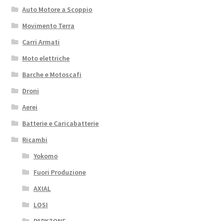
Auto Motore a Scoppio
Movimento Terra
Carri Armati
Moto elettriche
Barche e Motoscafi
Droni
Aerei
Batterie e Caricabatterie
Ricambi
Yokomo
Fuori Produzione
AXIAL
LOSI