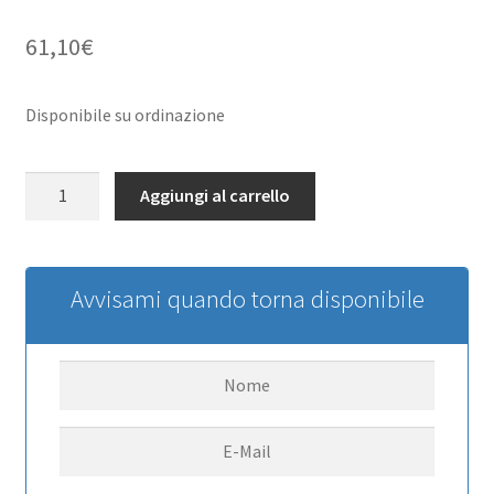
61,10
€
Disponibile su ordinazione
6
Aggiungi al carrello
Lug
Wagon
2.2
Steel
Avvisami quando torna disponibile
Stamped
Beadlock
Wheels
(White)
RC4WD
quantità