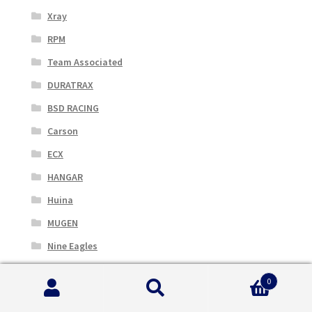
Xray
RPM
Team Associated
DURATRAX
BSD RACING
Carson
ECX
HANGAR
Huina
MUGEN
Nine Eagles
RC4WD
0
Robbe
Cerca:
Cerca