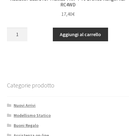
RC4WD
17,40
€
Radiator
Aggiungi al carrello
Guard
for
Traxxas
TRX-
4
'79
Bronco
Categorie prodotto
Ranger
XLT
Nuovi Arrivi
RC4WD
quantità
Modellismo Statico
Buoni Regalo
Assistenza on-line