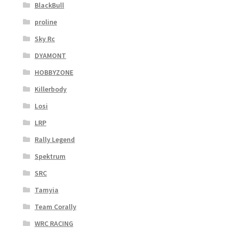
BlackBull
proline
Sky Rc
DYAMONT
HOBBYZONE
Killerbody
Losi
LRP
Rally Legend
Spektrum
SRC
Tamyia
Team Corally
WRC RACING