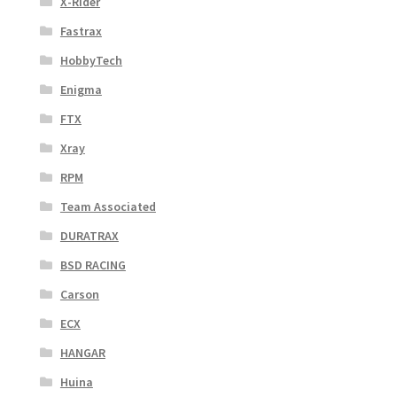
X-Rider
Fastrax
HobbyTech
Enigma
FTX
Xray
RPM
Team Associated
DURATRAX
BSD RACING
Carson
ECX
HANGAR
Huina