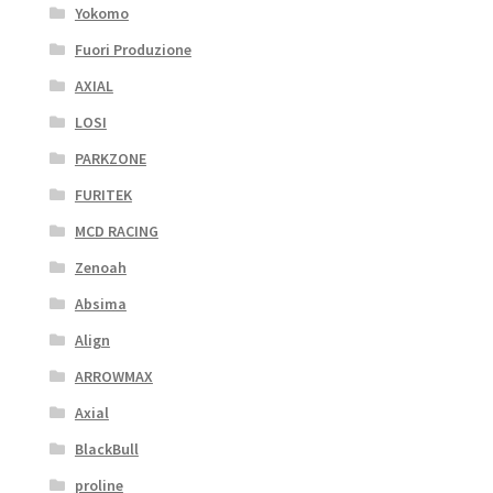
Yokomo
Fuori Produzione
AXIAL
LOSI
PARKZONE
FURITEK
MCD RACING
Zenoah
Absima
Align
ARROWMAX
Axial
BlackBull
proline