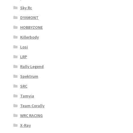
Sky Rc
DYAMONT
HOBBYZONE
Killerbody
Losi
LRP
Rally Legend
Spektrum
SRC
Tamyia
Team Corally
WRC RACING
X-Ray