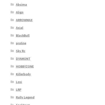
Absima
Align
ARROWMAX
Axial
BlackBull
proline
Sky Rc
DYAMONT
HOBBYZONE
Killerbody
Losi
LRP
Rally Legend