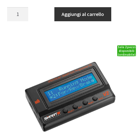
SR6100AT
Aggiungi al carrello
DSMR
6-
Channel
AVC
Solo 2 pezzi
Telemetry
disponibili
(ordinabile)
Surface
Receiver
quantità