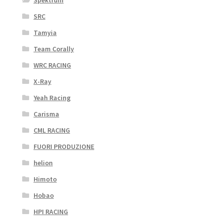
Spektrum
SRC
Tamyia
Team Corally
WRC RACING
X-Ray
Yeah Racing
Carisma
CML RACING
FUORI PRODUZIONE
helion
Himoto
Hobao
HPI RACING