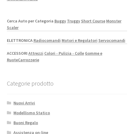
Cerca Auto per Categoria
Buggy
Truggy
Short Course
Monster
Scaler
ELETTRONICA
Radiocomandi
Motori e Regolatori
Servocomandi
ACCESSORI
Attrezzi
Colori - Pulizia - Colle
Gomme e
Ruote
Carrozzerie
Categorie prodotto
Nuovi Arrivi
Modellismo Statico
Buoni Regalo
Assistenza on-line