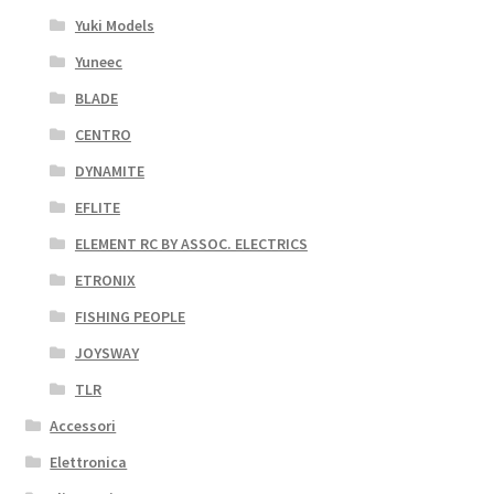
Yuki Models
Yuneec
BLADE
CENTRO
DYNAMITE
EFLITE
ELEMENT RC BY ASSOC. ELECTRICS
ETRONIX
FISHING PEOPLE
JOYSWAY
TLR
Accessori
Elettronica