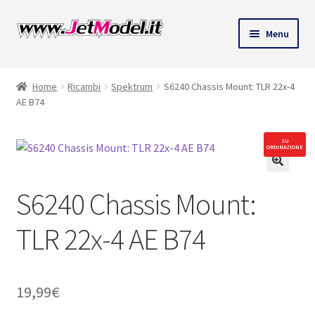
Vai
Vai
Menu
alla
al
ndi
navigazione
contenuto
Home
Ricambi
Spektrum
S6240 Chassis Mount: TLR 22x-4
u
AE B74
SU
ORDINAZIONE
🔍
S6240 Chassis Mount:
TLR 22x-4 AE B74
19,99
€