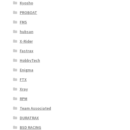
Kyosho
PROBOAT
FMS
hubsan
X-Rider
Fastrax
HobbyTech
Enigma
FTX
Xray
RPM
Team Associated
DURATRAX
BSD RACING