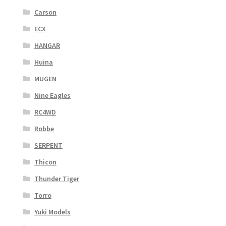
Carson
ECX
HANGAR
Huina
MUGEN
Nine Eagles
RC4WD
Robbe
SERPENT
Thicon
Thunder Tiger
Torro
Yuki Models