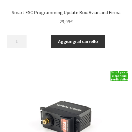
Smart ESC Programming Update Box: Avian and Firma
29,99
€
Smart
Aggiungi al carrello
ESC
Programming
Update
Box:
Solo 1 pezzi
Avian
disponibili
(ordinabile)
and
Firma
quantità