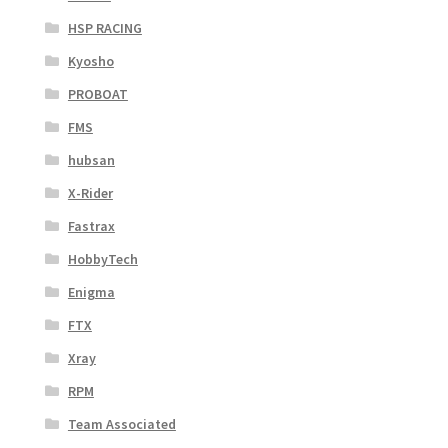
HSP RACING
Kyosho
PROBOAT
FMS
hubsan
X-Rider
Fastrax
HobbyTech
Enigma
FTX
Xray
RPM
Team Associated