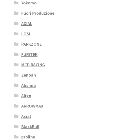
Yokomo
Fuori Produzione
AXIAL
LOSI
PARKZONE
FURITEK
MCD RACING
Zenoah
Absima
Align
ARROWMAX
Axial
BlackBull
proline