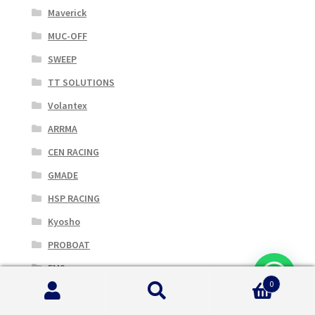
Maverick
MUC-OFF
SWEEP
TT SOLUTIONS
Volantex
ARRMA
CEN RACING
GMADE
HSP RACING
Kyosho
PROBOAT
FMS
0
hubsan
Cerca:
Cerca
X-Rider