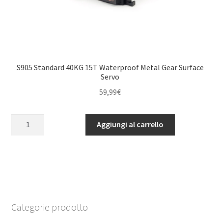
S905 Standard 40KG 15T Waterproof Metal Gear Surface
Servo
59,99
€
S905
Aggiungi al carrello
Standard
40KG
15T
Waterproof
Metal
Gear
Surface
Categorie prodotto
Servo