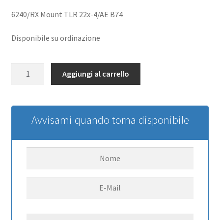
6240/RX Mount TLR 22x-4/AE B74
Disponibile su ordinazione
S6240
Aggiungi al carrello
Chassis
Mount:
TLR
22x-
Avvisami quando torna disponibile
4
AE
B74
quantità