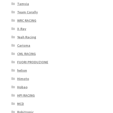
Tamyia
Team Corally
WRC RACING
X-Ray
Yeah Racing
Carisma
CML RACING
FUORI PRODUZIONE
helion
Himoto
Hobao
HPI RACING
MCD
Robitronic