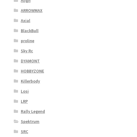
Align
ARROWMAX
Axial
BlackBull
proline
Sky Rc
DYAMONT
HOBBYZONE
Killerbody
Losi
LRP
Rally Legend
Spektrum
SRC