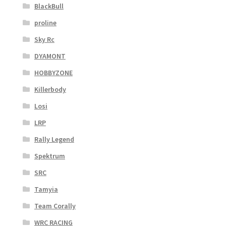
BlackBull
proline
Sky Rc
DYAMONT
HOBBYZONE
Killerbody
Losi
LRP
Rally Legend
Spektrum
SRC
Tamyia
Team Corally
WRC RACING