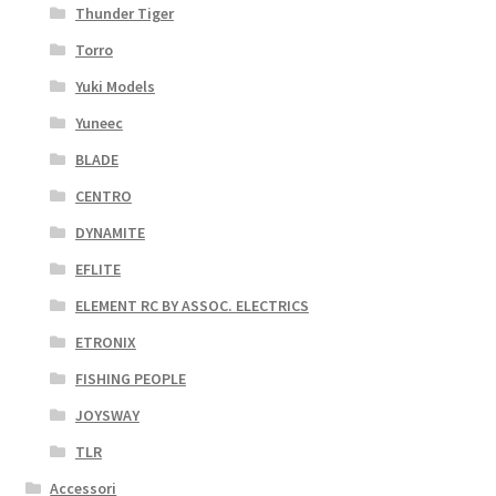
Thunder Tiger
Torro
Yuki Models
Yuneec
BLADE
CENTRO
DYNAMITE
EFLITE
ELEMENT RC BY ASSOC. ELECTRICS
ETRONIX
FISHING PEOPLE
JOYSWAY
TLR
Accessori