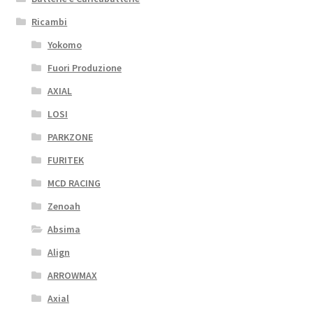
Ricambi
Yokomo
Fuori Produzione
AXIAL
LOSI
PARKZONE
FURITEK
MCD RACING
Zenoah
Absima
Align
ARROWMAX
Axial