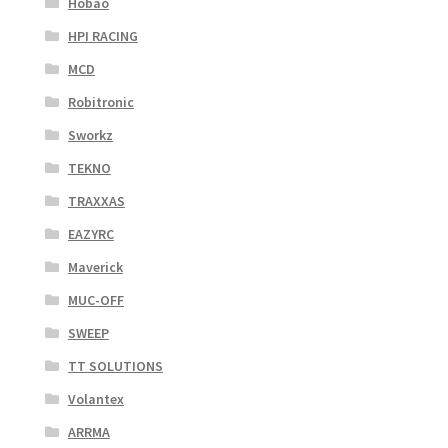
Hobao
HPI RACING
MCD
Robitronic
Sworkz
TEKNO
TRAXXAS
EAZYRC
Maverick
MUC-OFF
SWEEP
TT SOLUTIONS
Volantex
ARRMA