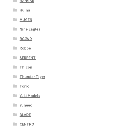
HANGAR
Huina
MUGEN
Nine Eagles
RC4WD
Robbe
SERPENT
Thicon
Thunder Tiger
Torro
Yuki Models
Yuneec
BLADE
CENTRO