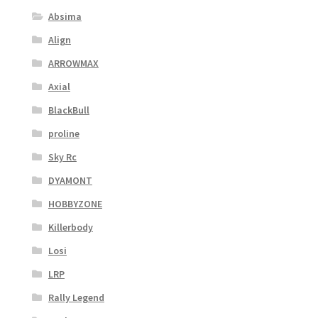
Absima
Align
ARROWMAX
Axial
BlackBull
proline
Sky Rc
DYAMONT
HOBBYZONE
Killerbody
Losi
LRP
Rally Legend