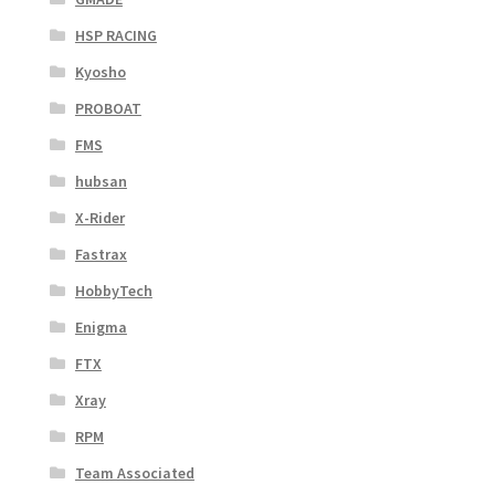
HSP RACING
Kyosho
PROBOAT
FMS
hubsan
X-Rider
Fastrax
HobbyTech
Enigma
FTX
Xray
RPM
Team Associated