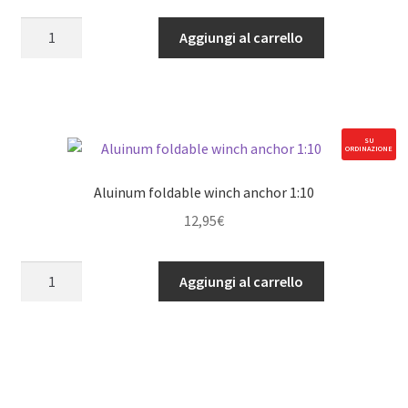
Aluminum
Aggiungi al carrello
Sand
Plate
-
black
quantità
SU
ORDINAZIONE
Aluinum foldable winch anchor 1:10
12,95
€
Aluinum
Aggiungi al carrello
foldable
winch
anchor
1:10
quantità