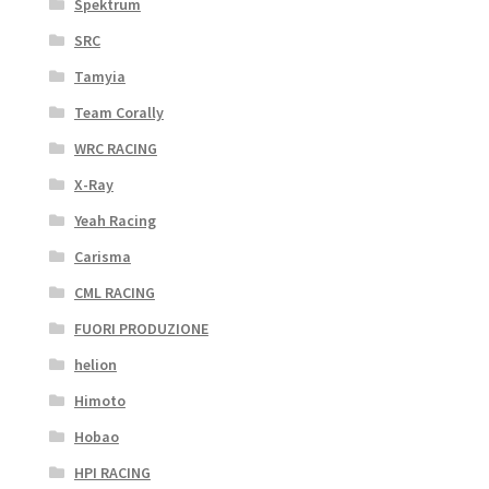
Spektrum
SRC
Tamyia
Team Corally
WRC RACING
X-Ray
Yeah Racing
Carisma
CML RACING
FUORI PRODUZIONE
helion
Himoto
Hobao
HPI RACING