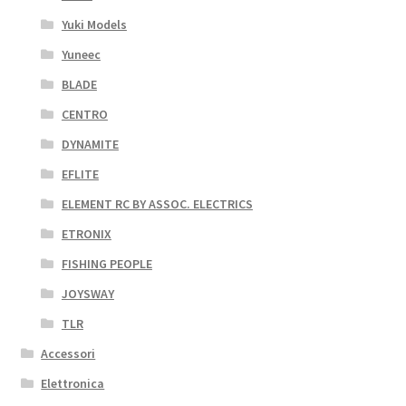
Yuki Models
Yuneec
BLADE
CENTRO
DYNAMITE
EFLITE
ELEMENT RC BY ASSOC. ELECTRICS
ETRONIX
FISHING PEOPLE
JOYSWAY
TLR
Accessori
Elettronica