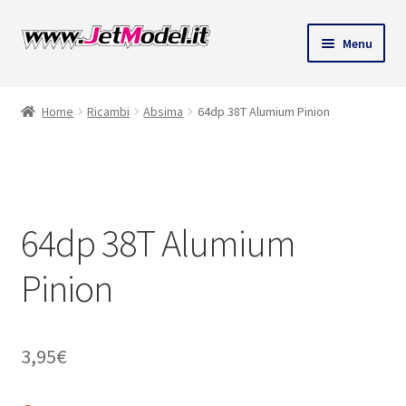
Vai
Vai
Menu
alla
al
navigazione
contenuto
Home
Ricambi
Absima
64dp 38T Alumium Pinion
SU
ORDINAZIONE
64dp 38T Alumium
Pinion
3,95
€