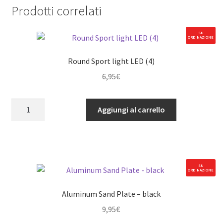
Prodotti correlati
SU
ORDINAZIONE
Round Sport light LED (4)
6,95
€
Round
Aggiungi al carrello
Sport
light
LED
(4)
quantità
SU
ORDINAZIONE
Aluminum Sand Plate – black
9,95
€