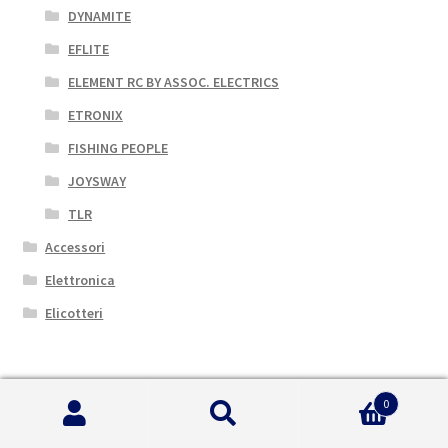
DYNAMITE
EFLITE
ELEMENT RC BY ASSOC. ELECTRICS
ETRONIX
FISHING PEOPLE
JOYSWAY
TLR
Accessori
Elettronica
Elicotteri
Cerca Auto per Marca
0
LOSI
Cerca:
Cerca
KYOSHO