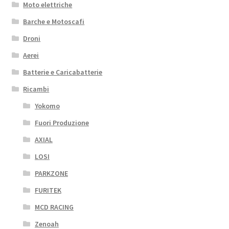
Moto elettriche
Barche e Motoscafi
Droni
Aerei
Batterie e Caricabatterie
Ricambi
Yokomo
Fuori Produzione
AXIAL
LOSI
PARKZONE
FURITEK
MCD RACING
Zenoah