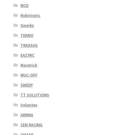
MCD
Robitronic
Sworkz
TEKNO
TRAXXAS
EAZYRC
Maverick
MUC-OFF
SWEEP
TT SOLUTIONS
Volantex
ARRMA
CEN RACING
GMADE