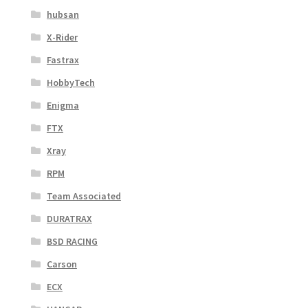
hubsan
X-Rider
Fastrax
HobbyTech
Enigma
FTX
Xray
RPM
Team Associated
DURATRAX
BSD RACING
Carson
ECX