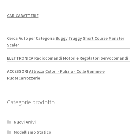
CARICABATTERIE
Cerca Auto per Categoria
Buggy
Truggy
Short Course
Monster
Scaler
ELETTRONICA
Radiocomandi
Motori e Regolatori
Servocomandi
ACCESSORI
Attrezzi
Colori - Pulizia - Colle
Gomme e
Ruote
Carrozzerie
Categorie prodotto
Nuovi Arrivi
Modellismo Statico