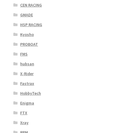
CEN RACING
GMADE
HSP RACING
Kyosho
PROBOAT
FMS
hubsan
X-Rider
Fastrax
HobbyTech
Enigma
FTX
Xray
RPM