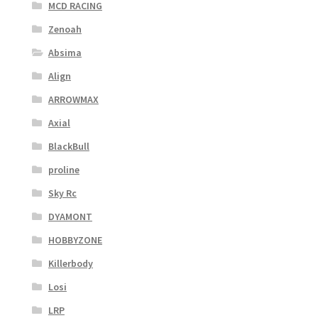
MCD RACING
Zenoah
Absima
Align
ARROWMAX
Axial
BlackBull
proline
Sky Rc
DYAMONT
HOBBYZONE
Killerbody
Losi
LRP