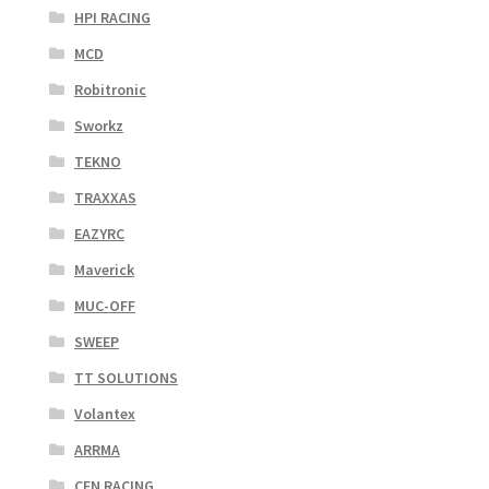
HPI RACING
MCD
Robitronic
Sworkz
TEKNO
TRAXXAS
EAZYRC
Maverick
MUC-OFF
SWEEP
TT SOLUTIONS
Volantex
ARRMA
CEN RACING