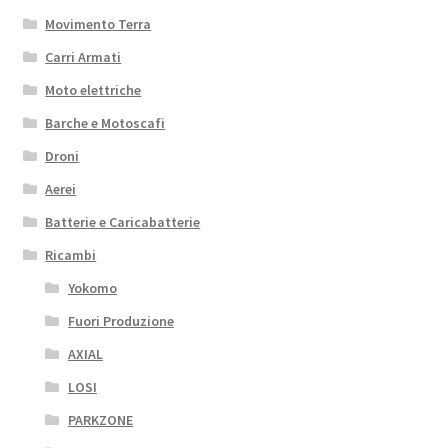
Movimento Terra
Carri Armati
Moto elettriche
Barche e Motoscafi
Droni
Aerei
Batterie e Caricabatterie
Ricambi
Yokomo
Fuori Produzione
AXIAL
LOSI
PARKZONE