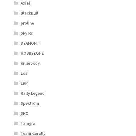
Axial
BlackBull
proline
Sky Rc
DYAMONT
HOBBYZONE
Killerbody
Losi
LRP
Rally Legend
Spektrum
SRC
Tamyia
Team Corally