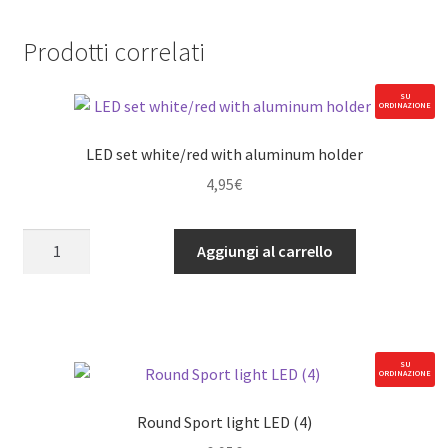
Prodotti correlati
SU
ORDINAZIONE
LED set white/red with aluminum holder
4,95
€
LED
Aggiungi al carrello
set
white/red
with
aluminum
holder
SU
ORDINAZIONE
quantità
Round Sport light LED (4)