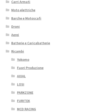
Carri Armati
Moto elettriche
Barche e Motoscafi
Droni
Aerei
Batterie e Caricabatterie
Ricambi
Yokomo
Fuori Produzione
AXIAL
LOSI
PARKZONE
FURITEK
MCD RACING