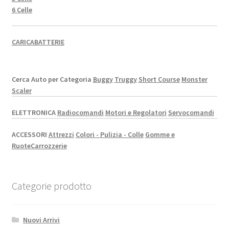
6 Celle
CARICABATTERIE
Cerca Auto per Categoria
Buggy
Truggy
Short Course
Monster
Scaler
ELETTRONICA
Radiocomandi
Motori e Regolatori
Servocomandi
ACCESSORI
Attrezzi
Colori - Pulizia - Colle
Gomme e
Ruote
Carrozzerie
Categorie prodotto
Nuovi Arrivi