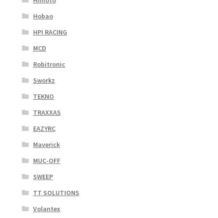
Himoto
Hobao
HPI RACING
MCD
Robitronic
Sworkz
TEKNO
TRAXXAS
EAZYRC
Maverick
MUC-OFF
SWEEP
TT SOLUTIONS
Volantex