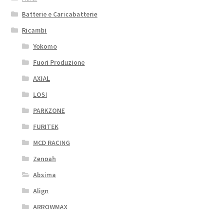
Batterie e Caricabatterie
Ricambi
Yokomo
Fuori Produzione
AXIAL
LOSI
PARKZONE
FURITEK
MCD RACING
Zenoah
Absima
Align
ARROWMAX