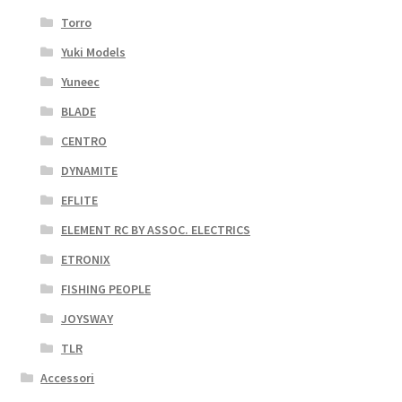
Torro
Yuki Models
Yuneec
BLADE
CENTRO
DYNAMITE
EFLITE
ELEMENT RC BY ASSOC. ELECTRICS
ETRONIX
FISHING PEOPLE
JOYSWAY
TLR
Accessori