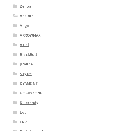
Zenoah
Absima
Align
ARROWMAX
Axial
BlackBull
proline
Sky Rc
DYAMONT
HOBBYZONE
Killerbody
Losi
LRP