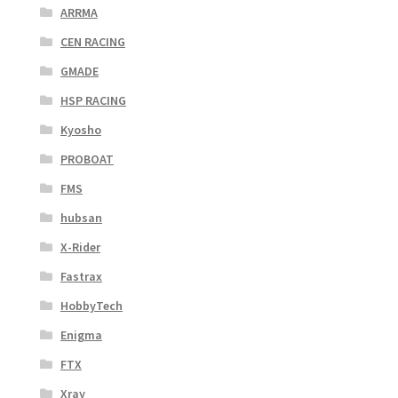
ARRMA
CEN RACING
GMADE
HSP RACING
Kyosho
PROBOAT
FMS
hubsan
X-Rider
Fastrax
HobbyTech
Enigma
FTX
Xray