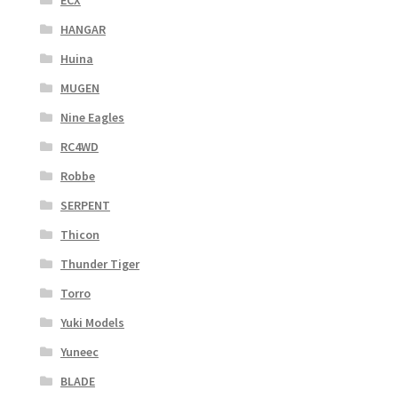
HANGAR
Huina
MUGEN
Nine Eagles
RC4WD
Robbe
SERPENT
Thicon
Thunder Tiger
Torro
Yuki Models
Yuneec
BLADE