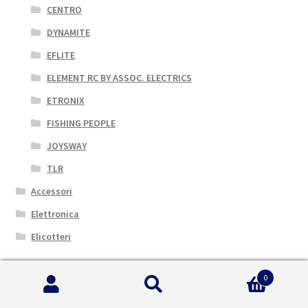
CENTRO
DYNAMITE
EFLITE
ELEMENT RC BY ASSOC. ELECTRICS
ETRONIX
FISHING PEOPLE
JOYSWAY
TLR
Accessori
Elettronica
Elicotteri
0
Cerca Auto per Marca
Cerca:
Cerca
LOSI