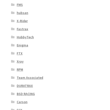
FMS
hubsan
X-Rider
Fastrax
HobbyTech
Enigma
FTX
Xray
RPM
Team Associated
DURATRAX
BSD RACING
Carson
ECX