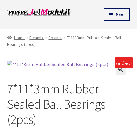
Vai
Vai
Menu
alla
al
ndi
navigazione
contenuto
Home
Ricambi
Absima
7*11*3mm Rubber Sealed Ball
u
Bearings (2pcs)
SU
ORDINAZIONE
7*11*3mm Rubber
Sealed Ball Bearings
(2pcs)