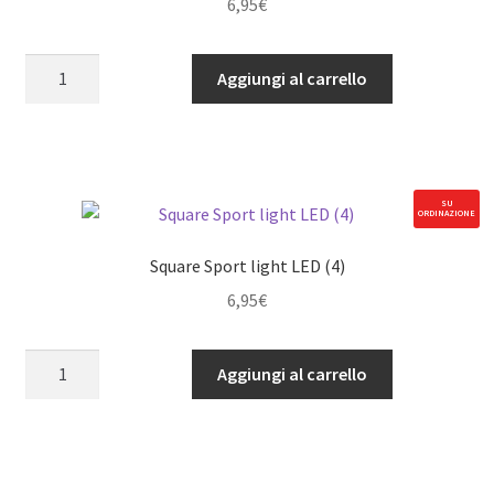
6,95
€
Round
Aggiungi al carrello
Sport
light
LED
(4)
quantità
SU
ORDINAZIONE
Square Sport light LED (4)
6,95
€
Square
Aggiungi al carrello
Sport
light
LED
(4)