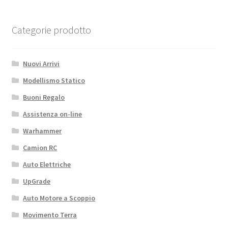
quantità
Categorie prodotto
Nuovi Arrivi
Modellismo Statico
Buoni Regalo
Assistenza on-line
Warhammer
Camion RC
Auto Elettriche
UpGrade
Auto Motore a Scoppio
Movimento Terra