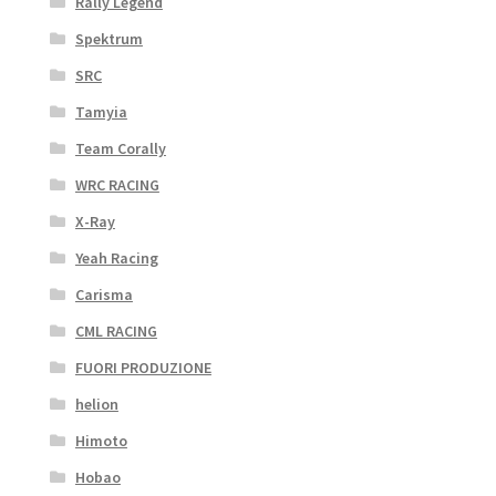
Rally Legend
Spektrum
SRC
Tamyia
Team Corally
WRC RACING
X-Ray
Yeah Racing
Carisma
CML RACING
FUORI PRODUZIONE
helion
Himoto
Hobao