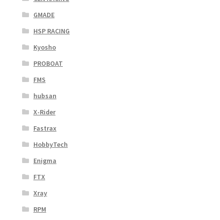
GMADE
HSP RACING
Kyosho
PROBOAT
FMS
hubsan
X-Rider
Fastrax
HobbyTech
Enigma
FTX
Xray
RPM