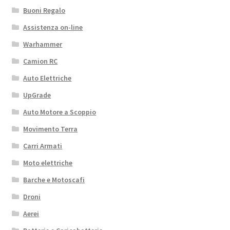
Buoni Regalo
Assistenza on-line
Warhammer
Camion RC
Auto Elettriche
UpGrade
Auto Motore a Scoppio
Movimento Terra
Carri Armati
Moto elettriche
Barche e Motoscafi
Droni
Aerei