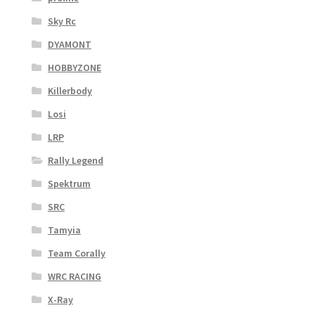
Sky Rc
DYAMONT
HOBBYZONE
Killerbody
Losi
LRP
Rally Legend
Spektrum
SRC
Tamyia
Team Corally
WRC RACING
X-Ray