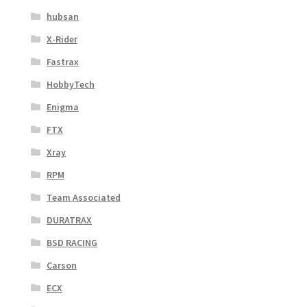
hubsan
X-Rider
Fastrax
HobbyTech
Enigma
FTX
Xray
RPM
Team Associated
DURATRAX
BSD RACING
Carson
ECX