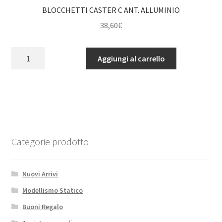
BLOCCHETTI CASTER C ANT. ALLUMINIO
38,60
€
BLOCCHETTI
Aggiungi al carrello
CASTER
C
ANT.
ALLUMINIO
quantità
Categorie prodotto
Nuovi Arrivi
Modellismo Statico
Buoni Regalo