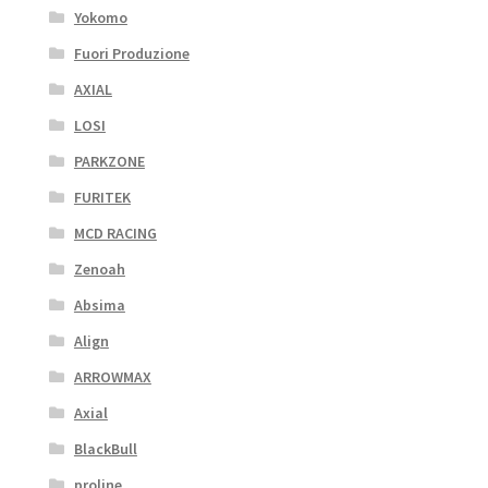
Yokomo
Fuori Produzione
AXIAL
LOSI
PARKZONE
FURITEK
MCD RACING
Zenoah
Absima
Align
ARROWMAX
Axial
BlackBull
proline