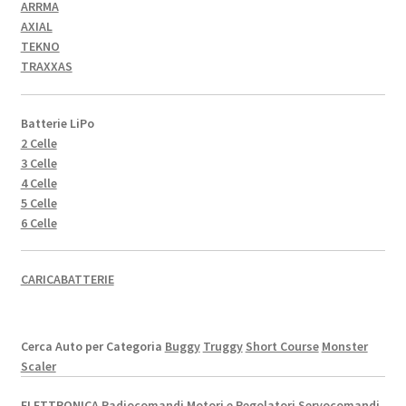
ARRMA
AXIAL
TEKNO
TRAXXAS
Batterie LiPo
2 Celle
3 Celle
4 Celle
5 Celle
6 Celle
CARICABATTERIE
Cerca Auto per Categoria
Buggy
Truggy
Short Course
Monster
Scaler
ELETTRONICA
Radiocomandi
Motori e Regolatori
Servocomandi