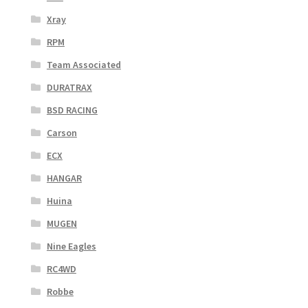
Xray
RPM
Team Associated
DURATRAX
BSD RACING
Carson
ECX
HANGAR
Huina
MUGEN
Nine Eagles
RC4WD
Robbe