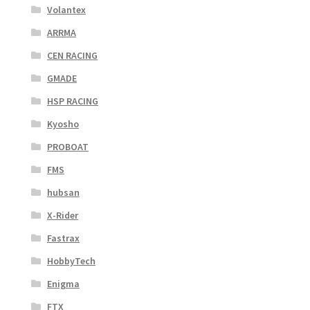
Volantex
ARRMA
CEN RACING
GMADE
HSP RACING
Kyosho
PROBOAT
FMS
hubsan
X-Rider
Fastrax
HobbyTech
Enigma
FTX