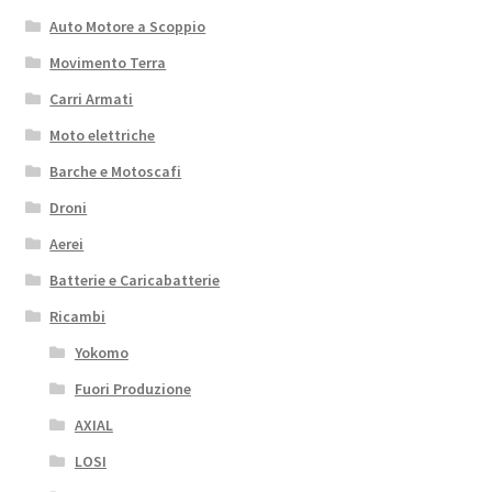
Auto Motore a Scoppio
Movimento Terra
Carri Armati
Moto elettriche
Barche e Motoscafi
Droni
Aerei
Batterie e Caricabatterie
Ricambi
Yokomo
Fuori Produzione
AXIAL
LOSI