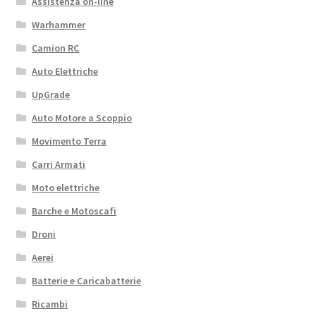
Assistenza on-line
Warhammer
Camion RC
Auto Elettriche
UpGrade
Auto Motore a Scoppio
Movimento Terra
Carri Armati
Moto elettriche
Barche e Motoscafi
Droni
Aerei
Batterie e Caricabatterie
Ricambi