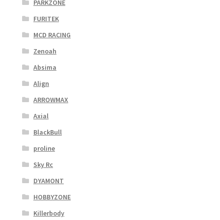
PARKZONE
FURITEK
MCD RACING
Zenoah
Absima
Align
ARROWMAX
Axial
BlackBull
proline
Sky Rc
DYAMONT
HOBBYZONE
Killerbody