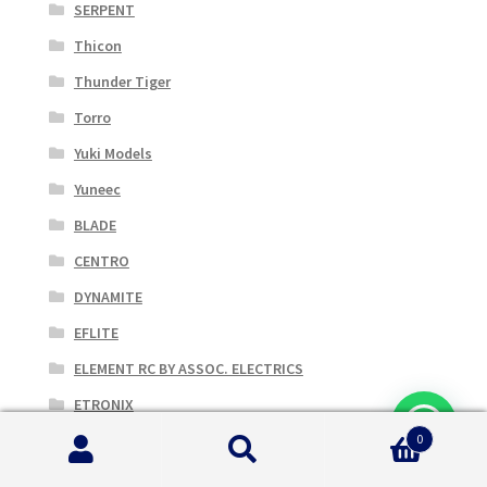
SERPENT
Thicon
Thunder Tiger
Torro
Yuki Models
Yuneec
BLADE
CENTRO
DYNAMITE
EFLITE
ELEMENT RC BY ASSOC. ELECTRICS
ETRONIX
0
FISHING PEOPLE
Cerca:
Cerca
JOYSWAY