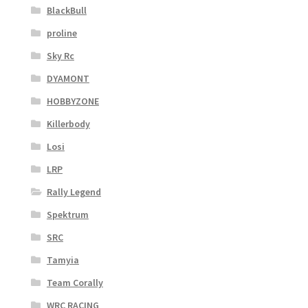
BlackBull
proline
Sky Rc
DYAMONT
HOBBYZONE
Killerbody
Losi
LRP
Rally Legend
Spektrum
SRC
Tamyia
Team Corally
WRC RACING