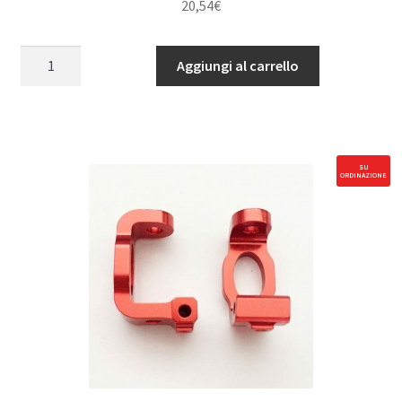
20,54
€
KIT
Aggiungi al carrello
PALO
RIGIDO
DIFF.
SFERE
quantità
SU
ORDINAZIONE