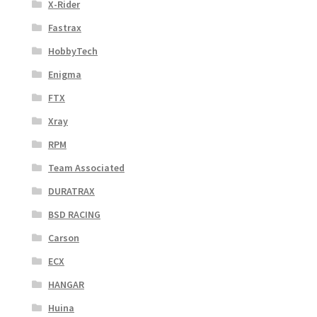
X-Rider
Fastrax
HobbyTech
Enigma
FTX
Xray
RPM
Team Associated
DURATRAX
BSD RACING
Carson
ECX
HANGAR
Huina