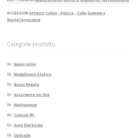
ACCESSORI
Attrezzi
Colori - Pulizia - Colle
Gomme e
Ruote
Carrozzerie
Categorie prodotto
Nuovi Arrivi
Modellismo Statico
Buoni Regalo
Assistenza on-line
Warhammer
Camion RC
Auto Elettriche
UpGrade