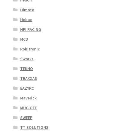
helion
Himoto
Hobao
HPI RACING
MCD
Robitronic
Sworkz
TEKNO
TRAXXAS
EAZYRC
Maverick
MUC-OFF
SWEEP
TT SOLUTIONS