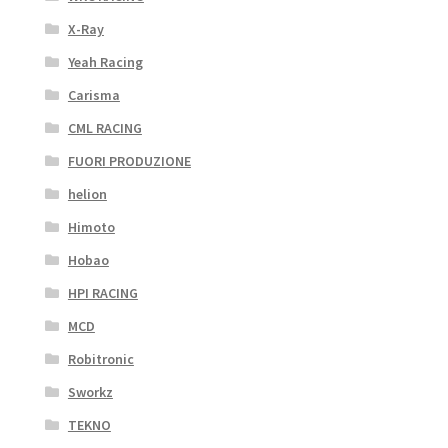
X-Ray
Yeah Racing
Carisma
CML RACING
FUORI PRODUZIONE
helion
Himoto
Hobao
HPI RACING
MCD
Robitronic
Sworkz
TEKNO