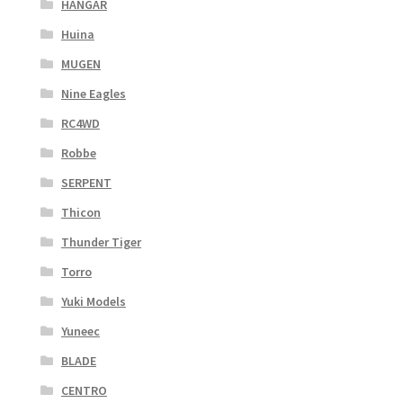
HANGAR
Huina
MUGEN
Nine Eagles
RC4WD
Robbe
SERPENT
Thicon
Thunder Tiger
Torro
Yuki Models
Yuneec
BLADE
CENTRO