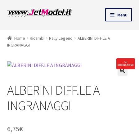
Vai
Vai
Menu
alla
al
ndi
navigazione
contenuto
Home
Ricambi
Rally Legend
ALBERINI DIFF.LE A
u
INGRANAGGI
SU
ORDINAZIONE
🔍
ALBERINI DIFF.LE A
INGRANAGGI
6,75
€