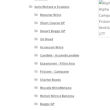
Auto Motore a Scoppio
Monster Nitro
Short Course GP
Desert Buggy GP
On Road
Accessori Nitro
Candele - Accendicandele
Espansioni - Filtro Aria
Frizioni - Campane
Starter Boxes
Miscele NitroMetano
Motori Nitro e Benzina
Buggy GP