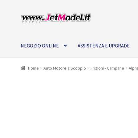
Vai
Vai
alla
al
navigazione
contenuto
NEGOZIO ONLINE
ASSISTENZA E UPGRADE
Home
Auto Motore a Scoppio
Frizioni - Campane
Alph
SU
ORDINAZIONE