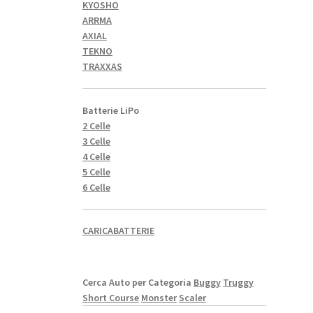
KYOSHO
ARRMA
AXIAL
TEKNO
TRAXXAS
Batterie LiPo
2 Celle
3 Celle
4 Celle
5 Celle
6 Celle
CARICABATTERIE
Cerca Auto per Categoria
Buggy
Truggy
Short Course
Monster
Scaler