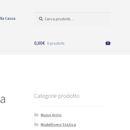
Cerca:
Cerca
alla Cassa
0,00
€
0 prodotti
na
Categorie prodotto
Nuovi Arrivi
Modellismo Statico