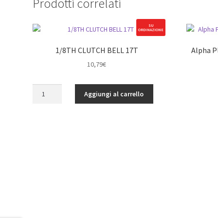
Prodotti correlati
SU
ORDINAZIONE
1/8TH CLUTCH BELL 17T
Alpha P
10,79
€
1/8TH
Aggiungi al carrello
CLUTCH
BELL
17T
quantità