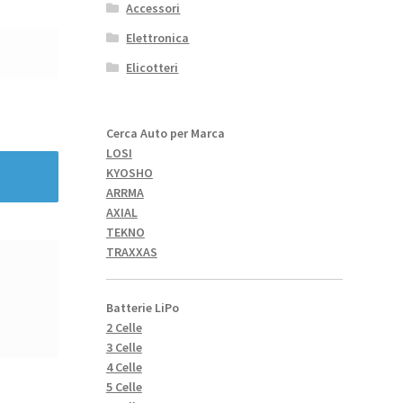
Accessori
Elettronica
Elicotteri
Cerca Auto per Marca
LOSI
KYOSHO
ARRMA
AXIAL
TEKNO
TRAXXAS
Batterie LiPo
2 Celle
3 Celle
4 Celle
5 Celle