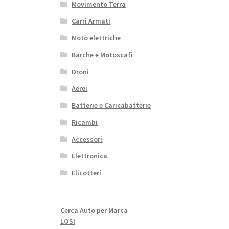
Movimento Terra
Carri Armati
Moto elettriche
Barche e Motoscafi
Droni
Aerei
Batterie e Caricabatterie
Ricambi
Accessori
Elettronica
Elicotteri
Cerca Auto per Marca
LOSI