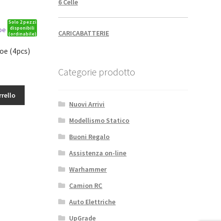
6 Celle
Solo 2 pezzi
disponibili
CARICABATTERIE
(ordinabile)
oe (4pcs)
Categorie prodotto
rrello
Nuovi Arrivi
Modellismo Statico
Buoni Regalo
Assistenza on-line
Warhammer
Camion RC
Auto Elettriche
UpGrade