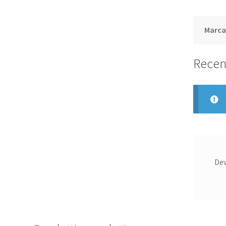
Marc
Recen
De