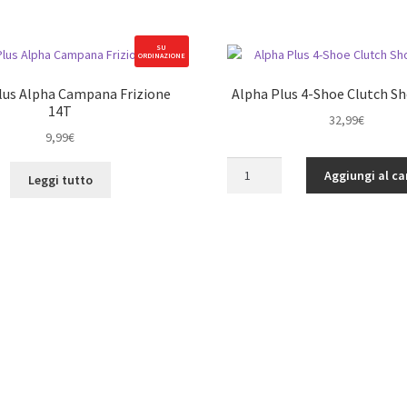
SU
ORDINAZIONE
lus Alpha Campana Frizione
Alpha Plus 4-Shoe Clutch Sh
14T
32,99
€
9,99
€
Alpha
Aggiungi al ca
Leggi tutto
Plus
4-
Shoe
Clutch
Shoe
(4pcs)
quantità