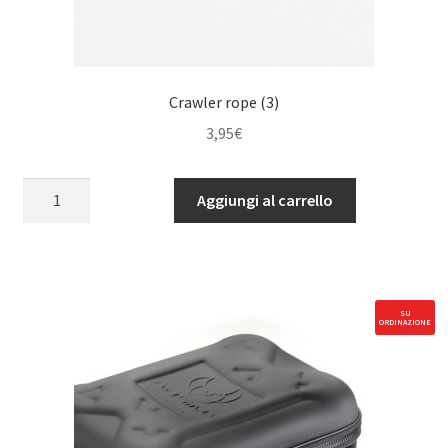
Crawler rope (3)
3,95
€
Crawler
Aggiungi al carrello
rope
(3)
quantità
SU
ORDINAZIONE