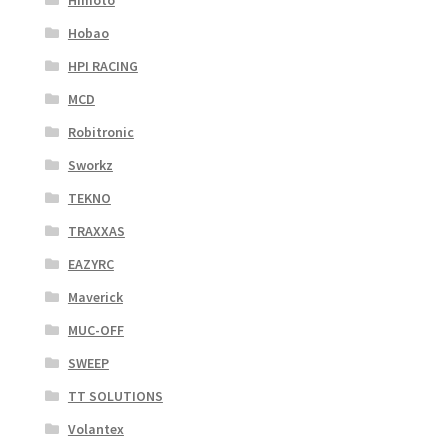
Himoto
Hobao
HPI RACING
MCD
Robitronic
Sworkz
TEKNO
TRAXXAS
EAZYRC
Maverick
MUC-OFF
SWEEP
TT SOLUTIONS
Volantex