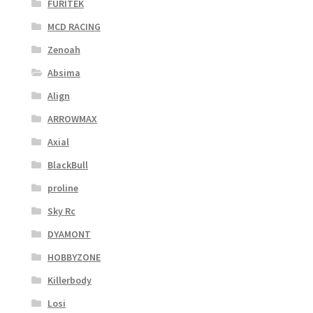
FURITEK
MCD RACING
Zenoah
Absima
Align
ARROWMAX
Axial
BlackBull
proline
Sky Rc
DYAMONT
HOBBYZONE
Killerbody
Losi