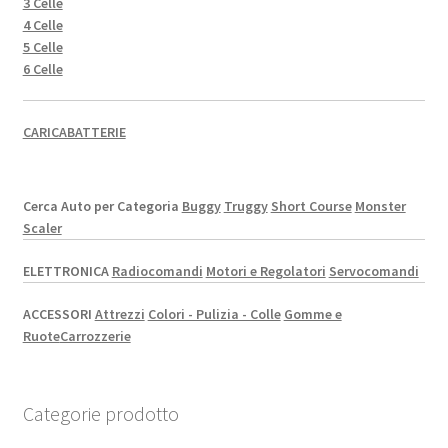
3 Celle
4 Celle
5 Celle
6 Celle
CARICABATTERIE
Cerca Auto per Categoria
Buggy
Truggy
Short Course
Monster
Scaler
ELETTRONICA
Radiocomandi
Motori e Regolatori
Servocomandi
ACCESSORI
Attrezzi
Colori - Pulizia - Colle
Gomme e
Ruote
Carrozzerie
Categorie prodotto