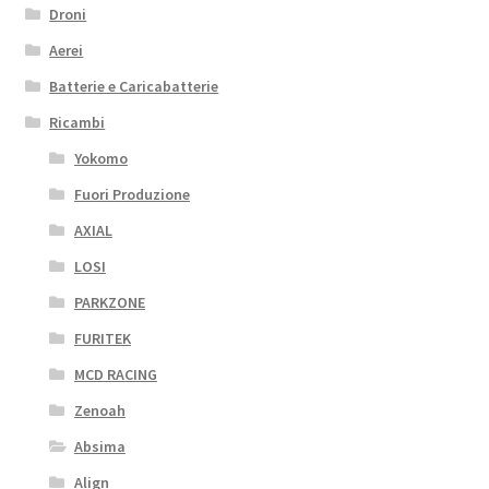
Droni
Aerei
Batterie e Caricabatterie
Ricambi
Yokomo
Fuori Produzione
AXIAL
LOSI
PARKZONE
FURITEK
MCD RACING
Zenoah
Absima
Align