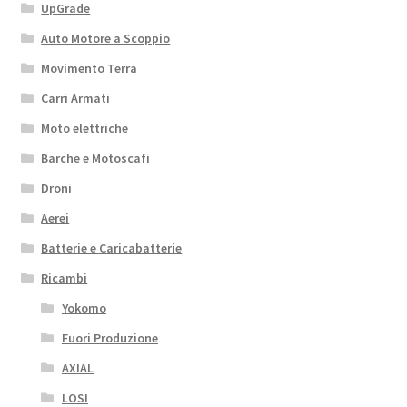
UpGrade
Auto Motore a Scoppio
Movimento Terra
Carri Armati
Moto elettriche
Barche e Motoscafi
Droni
Aerei
Batterie e Caricabatterie
Ricambi
Yokomo
Fuori Produzione
AXIAL
LOSI