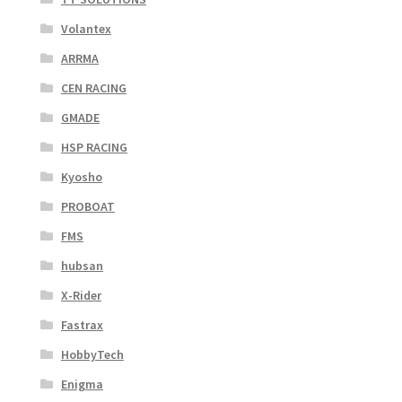
Volantex
ARRMA
CEN RACING
GMADE
HSP RACING
Kyosho
PROBOAT
FMS
hubsan
X-Rider
Fastrax
HobbyTech
Enigma