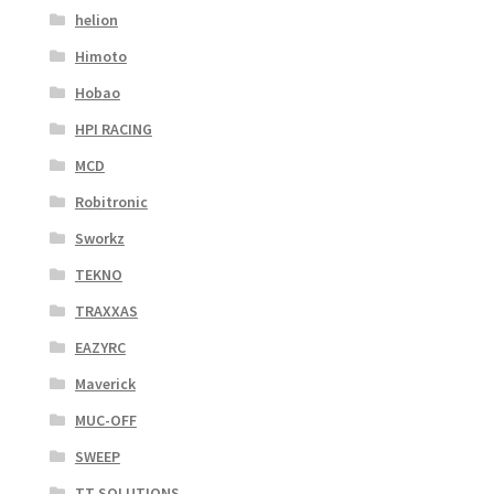
helion
Himoto
Hobao
HPI RACING
MCD
Robitronic
Sworkz
TEKNO
TRAXXAS
EAZYRC
Maverick
MUC-OFF
SWEEP
TT SOLUTIONS