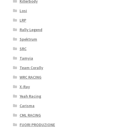
Killerbody
Losi
LRP
Rally Legend
Spektrum
SRC
Tamyia
Team Corally
WRC RACING
X-Ray
Yeah Racing
Carisma
CML RACING
FUORI PRODUZIONE