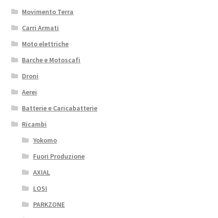
Movimento Terra
Carri Armati
Moto elettriche
Barche e Motoscafi
Droni
Aerei
Batterie e Caricabatterie
Ricambi
Yokomo
Fuori Produzione
AXIAL
LOSI
PARKZONE