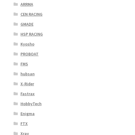
ARRMA
CEN RACING
GMADE
HSP RACING
Kyosho
PROBOAT
FMS
hubsan
X-Rider
Fastrax
HobbyTech
Enigma
FTX
Xray