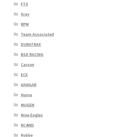
FTX
Xray
RPM
Team Associated
DURATRAX
BSD RACING
Carson
ECX
HANGAR
Huina
MUGEN
Nine Eagles
RC4WD
Robbe