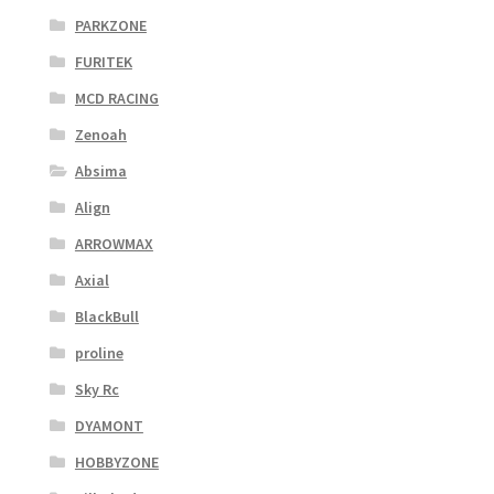
PARKZONE
FURITEK
MCD RACING
Zenoah
Absima
Align
ARROWMAX
Axial
BlackBull
proline
Sky Rc
DYAMONT
HOBBYZONE