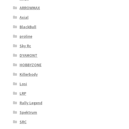
ARROWMAX
Axial
BlackBull
proline
Sky Rc
DYAMONT
HOBBYZONE
Killerbody
Losi
LRP
Rally Legend
Spektrum
SRC