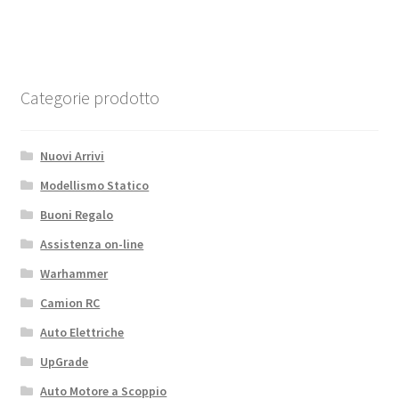
with
aluminum
holder
quantità
Categorie prodotto
Nuovi Arrivi
Modellismo Statico
Buoni Regalo
Assistenza on-line
Warhammer
Camion RC
Auto Elettriche
UpGrade
Auto Motore a Scoppio