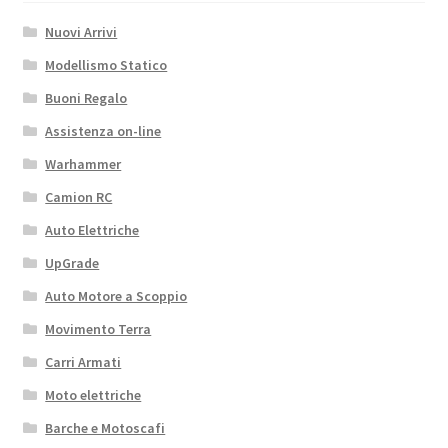
Nuovi Arrivi
Modellismo Statico
Buoni Regalo
Assistenza on-line
Warhammer
Camion RC
Auto Elettriche
UpGrade
Auto Motore a Scoppio
Movimento Terra
Carri Armati
Moto elettriche
Barche e Motoscafi