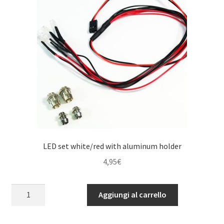
LED set white/red with aluminum holder
4,95
€
LED
Aggiungi al carrello
set
white/red