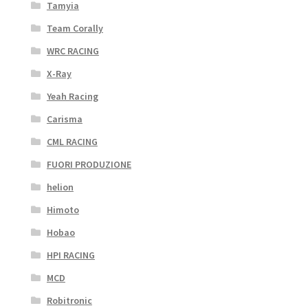
Tamyia
Team Corally
WRC RACING
X-Ray
Yeah Racing
Carisma
CML RACING
FUORI PRODUZIONE
helion
Himoto
Hobao
HPI RACING
MCD
Robitronic