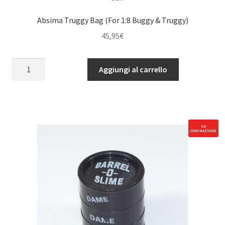
Absima Truggy Bag (For 1:8 Buggy & Truggy)
45,95
€
Absima
Aggiungi al carrello
Truggy
Bag
(For
1:8
Buggy
SU
ORDINAZIONE
&
Truggy)
quantità