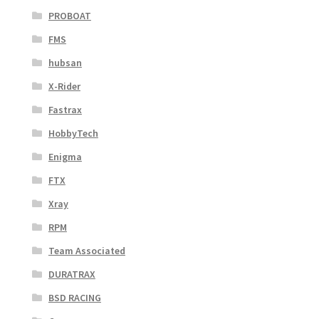
PROBOAT
FMS
hubsan
X-Rider
Fastrax
HobbyTech
Enigma
FTX
Xray
RPM
Team Associated
DURATRAX
BSD RACING