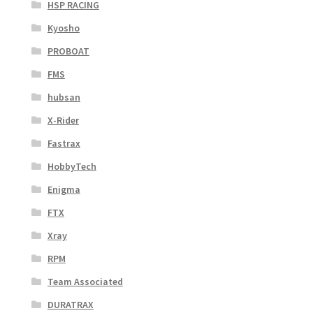
HSP RACING
Kyosho
PROBOAT
FMS
hubsan
X-Rider
Fastrax
HobbyTech
Enigma
FTX
Xray
RPM
Team Associated
DURATRAX