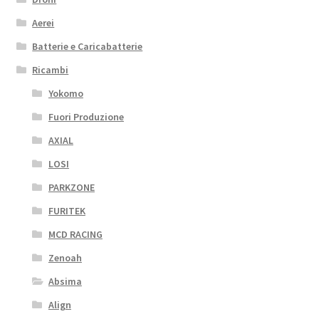
Aerei
Batterie e Caricabatterie
Ricambi
Yokomo
Fuori Produzione
AXIAL
LOSI
PARKZONE
FURITEK
MCD RACING
Zenoah
Absima
Align