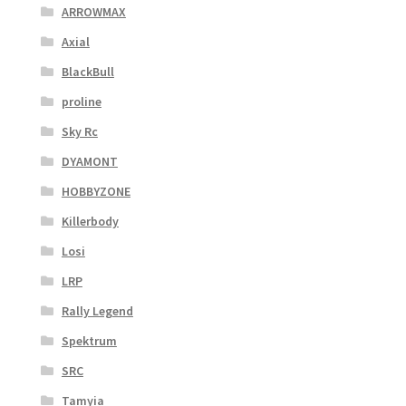
ARROWMAX
Axial
BlackBull
proline
Sky Rc
DYAMONT
HOBBYZONE
Killerbody
Losi
LRP
Rally Legend
Spektrum
SRC
Tamyia