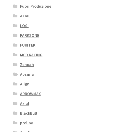
Fuori Produzione
AXIAL
LOSI
PARKZONE
FURITEK
MCD RACING
Zenoah
Absima
Align
ARROWMAX
Axial
BlackBull
proline