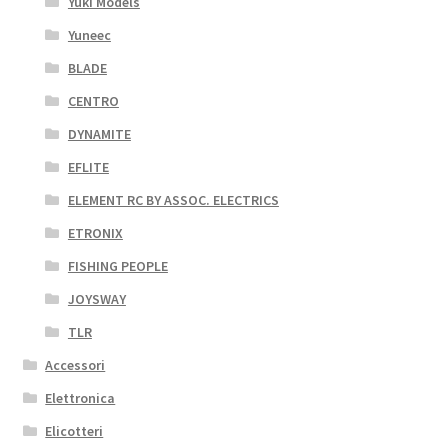
Yuki Models
Yuneec
BLADE
CENTRO
DYNAMITE
EFLITE
ELEMENT RC BY ASSOC. ELECTRICS
ETRONIX
FISHING PEOPLE
JOYSWAY
TLR
Accessori
Elettronica
Elicotteri