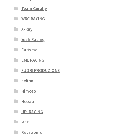
Team Corally
WRC RACING
X-Ray
Yeah Racing
Carisma
CML RACING
FUORI PRODUZIONE
helion
Himoto
Hobao
HPI RACING
MCD
Robitronic