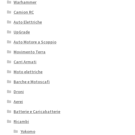
Warhammer
Camion RC
Auto Elettriche
UpGrade
Auto Motore a Scoppio
Movimento Terra
Carri Armati
Moto elettriche
Barche e Motoscafi
Droni
Aerei
Batterie e Caricabatterie
Ricambi
Yokomo