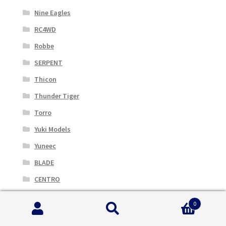
Nine Eagles
RC4WD
Robbe
SERPENT
Thicon
Thunder Tiger
Torro
Yuki Models
Yuneec
BLADE
CENTRO
DYNAMITE
0
EFLITE
Cerca:
Cerca