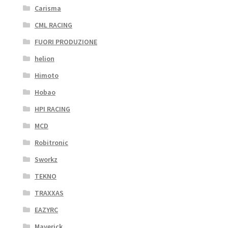
Carisma
CML RACING
FUORI PRODUZIONE
helion
Himoto
Hobao
HPI RACING
MCD
Robitronic
Sworkz
TEKNO
TRAXXAS
EAZYRC
Maverick