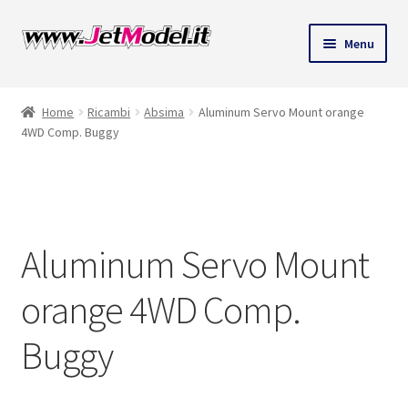
Vai
Vai
Menu
alla
al
navigazione
contenuto
Home
Ricambi
Absima
Aluminum Servo Mount orange
4WD Comp. Buggy
SU
ORDINAZIONE
Aluminum Servo Mount
orange 4WD Comp.
Buggy