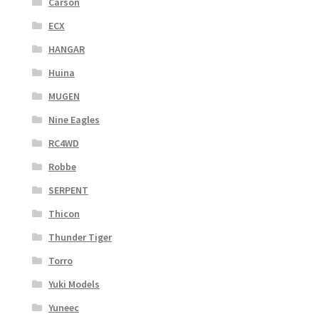
Carson
ECX
HANGAR
Huina
MUGEN
Nine Eagles
RC4WD
Robbe
SERPENT
Thicon
Thunder Tiger
Torro
Yuki Models
Yuneec