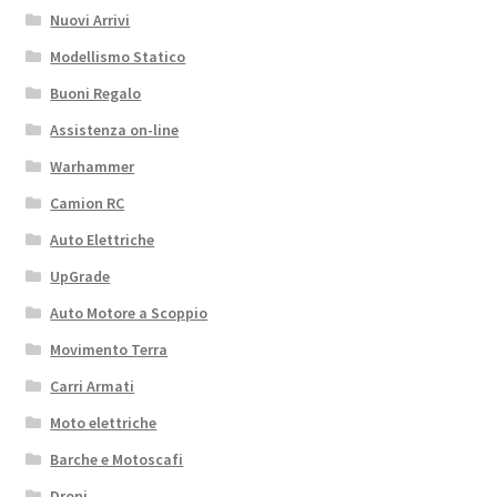
Nuovi Arrivi
Modellismo Statico
Buoni Regalo
Assistenza on-line
Warhammer
Camion RC
Auto Elettriche
UpGrade
Auto Motore a Scoppio
Movimento Terra
Carri Armati
Moto elettriche
Barche e Motoscafi
Droni