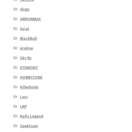
Align
ARROWMAX
Axial
BlackBull
proline
Sky Rc
DYAMONT
HOBBYZONE
Killerbody
Losi
LRP
Rally Legend
Spektrum