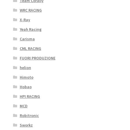
Team Corally
WRC RACING
X-Ray
Yeah Racing
Carisma
CML RACING
FUORI PRODUZIONE
helion
Himoto
Hobao
HPI RACING
MCD
Robitronic
Sworkz