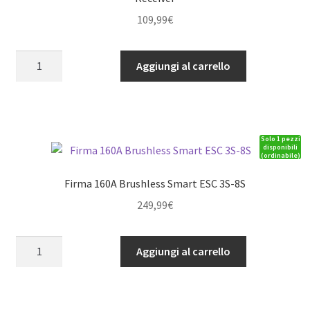
109,99
€
SR6100AT
Aggiungi al carrello
DSMR
6-
Channel
AVC
Solo 1 pezzi
Telemetry
disponibili
(ordinabile)
Surface
Receiver
Firma 160A Brushless Smart ESC 3S-8S
quantità
249,99
€
Firma
Aggiungi al carrello
160A
Brushless
Smart