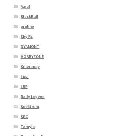
Axial
BlackBull
proline
Sky Rc
DYAMONT
HOBBYZONE
Killerbody
Losi
LRP
Rally Legend
Spektrum
SRC
Tamyia