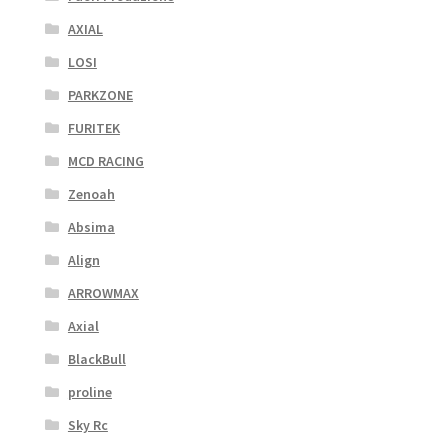
AXIAL
LOSI
PARKZONE
FURITEK
MCD RACING
Zenoah
Absima
Align
ARROWMAX
Axial
BlackBull
proline
Sky Rc