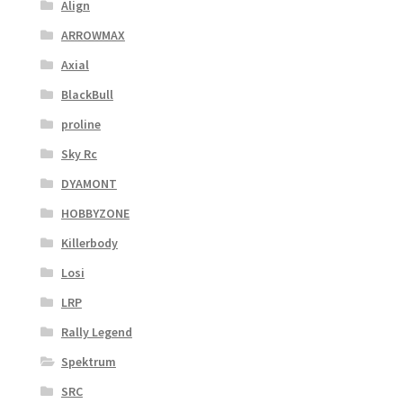
Align
ARROWMAX
Axial
BlackBull
proline
Sky Rc
DYAMONT
HOBBYZONE
Killerbody
Losi
LRP
Rally Legend
Spektrum
SRC