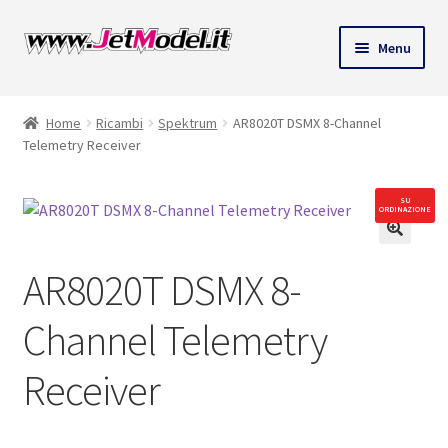
Vai
Vai
Menu
alla
al
ndi
navigazione
contenuto
Home
Ricambi
Spektrum
AR8020T DSMX 8-Channel
u
Telemetry Receiver
SU
ORDINAZIONE
🔍
AR8020T DSMX 8-
Channel Telemetry
Receiver