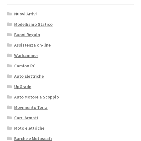
Nuovi Arrivi
Modellismo Statico
Buoni Regalo
Assistenza on-line
Warhammer
Camion RC
Auto Elettriche
UpGrade
Auto Motore a Scoppio
Movimento Terra
Carri Armati
Moto elettriche
Barche e Motoscafi