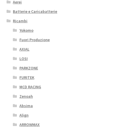
Aerei
Batterie e Caricabatterie
Ricambi
Yokomo
Fuori Produzione
AXIAL
LOSI
PARKZONE
FURITEK
MCD RACING
Zenoah
Absima
Align
ARROWMAX