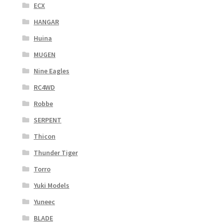
ECX
HANGAR
Huina
MUGEN
Nine Eagles
RC4WD
Robbe
SERPENT
Thicon
Thunder Tiger
Torro
Yuki Models
Yuneec
BLADE