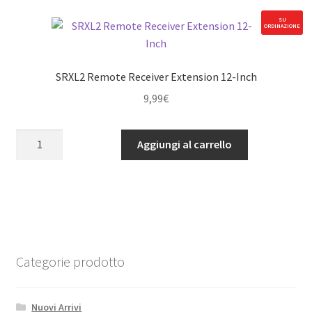
ESC
3S-
SU
ORDINAZIONE
8S
quantità
SRXL2 Remote Receiver Extension 12-Inch
9,99
€
SRXL2
Aggiungi al carrello
Remote
Receiver
Extension
12-
Inch
quantità
Categorie prodotto
Nuovi Arrivi