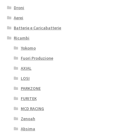
Droni
Aerei
Batterie e Caricabatterie
Ricambi
Yokomo
Fuori Produzione
AXIAL
LOSI
PARKZONE
FURITEK
MCD RACING
Zenoah
Absima