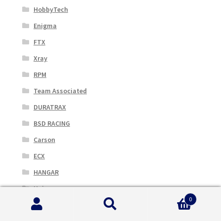
HobbyTech
Enigma
FTX
Xray
RPM
Team Associated
DURATRAX
BSD RACING
Carson
ECX
HANGAR
Huina
0
MUGEN
Cerca:
Cerca