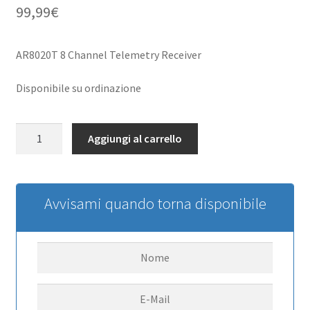
99,99
€
AR8020T 8 Channel Telemetry Receiver
Disponibile su ordinazione
AR8020T
Aggiungi al carrello
DSMX
8-
Channel
Telemetry
Avvisami quando torna disponibile
Receiver
quantità