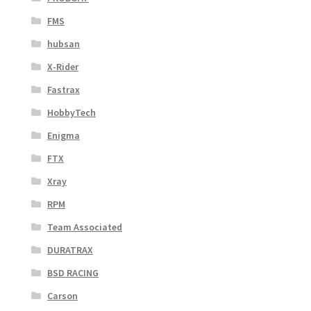
FMS
hubsan
X-Rider
Fastrax
HobbyTech
Enigma
FTX
Xray
RPM
Team Associated
DURATRAX
BSD RACING
Carson