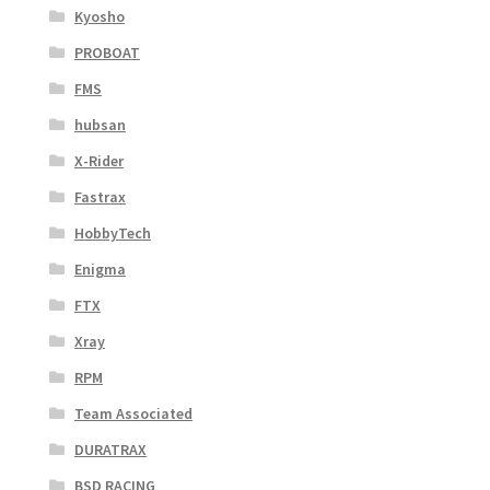
Kyosho
PROBOAT
FMS
hubsan
X-Rider
Fastrax
HobbyTech
Enigma
FTX
Xray
RPM
Team Associated
DURATRAX
BSD RACING