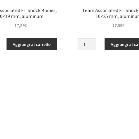
ssociated FT Shock Bodies,
Team Associated FT Shock 
10×19 mm, aluminum
10×25 mm, aluminu
17,99
€
17,99
€
Team
Aggiungi al carrello
Aggiungi al ca
d
Associated
FT
Shock
Bodies,
10x25
mm,
aluminum
quantità