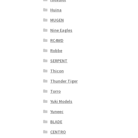
Huina
MUGEN
Nine Eagles
RC4WD
Robbe
SERPENT
Thicon
Thunder Tiger
Torro
Yuki Models
Yuneec
BLADE
CENTRO