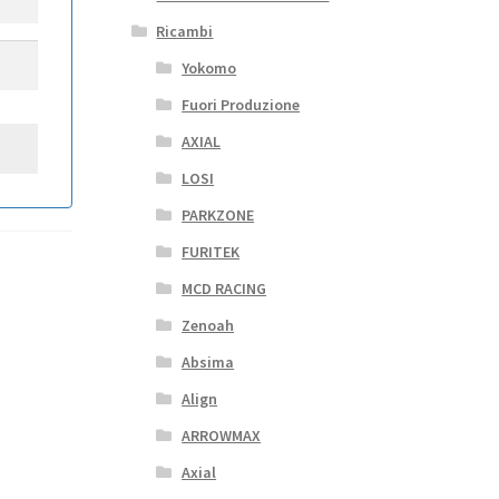
Ricambi
Yokomo
Fuori Produzione
AXIAL
LOSI
PARKZONE
FURITEK
MCD RACING
Zenoah
Absima
Align
ARROWMAX
Axial