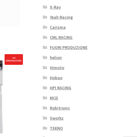
X-Ray
Yeah Racing
Carisma
CML RACING
FUORI PRODUZIONE
helion
SU
ORDINAZIONE
Himoto
Hobao
HPI RACING
MCD
Robitronic
Sworkz
TEKNO