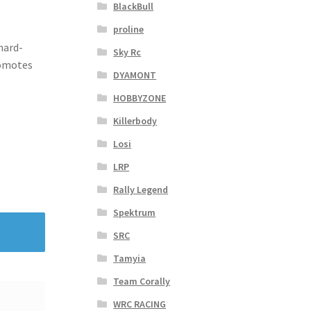
BlackBull
proline
hard-
Sky Rc
romotes
DYAMONT
HOBBYZONE
Killerbody
Losi
LRP
Rally Legend
Spektrum
SRC
Tamyia
Team Corally
WRC RACING