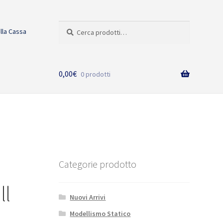
Cerca:
Cerca
alla Cassa
0,00
€
0 prodotti
Categorie prodotto
ll
Nuovi Arrivi
Modellismo Statico