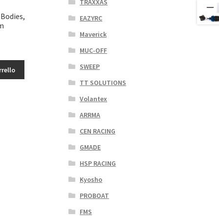
TRAXXAS
Bodies,
EAZYRC
m
Maverick
MUC-OFF
SWEEP
rrello
TT SOLUTIONS
Volantex
ARRMA
CEN RACING
GMADE
HSP RACING
Kyosho
PROBOAT
FMS