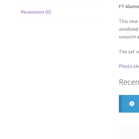
FT Alumi
Recensioni (0)
This new
anodized
smooth ac
The set r
Photo
sh
Recen