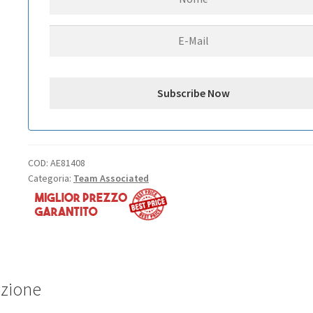
COD:
AE81408
Categoria:
Team Associated
izione