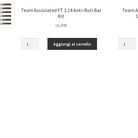
Team Associated FT 1:14 Anti-Roll Bar
Team A
Kit
16,99
€
Team
Team
Aggiungi al carrello
Associated
Associate
FT
FT
1:14
Shock
Anti-
Bodies,
Roll
10x19
Bar
mm,
Kit
aluminum
quantità
quantità