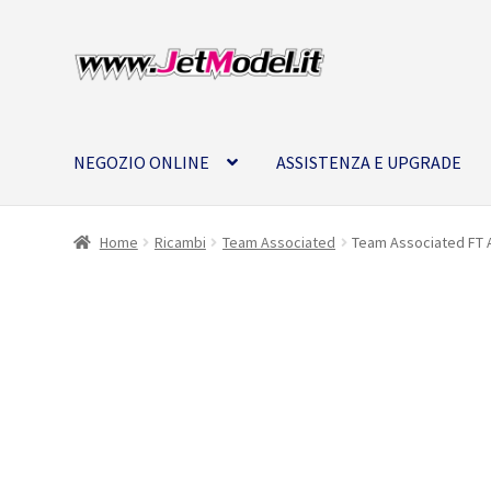
Vai
Vai
alla
al
navigazione
contenuto
NEGOZIO ONLINE
ASSISTENZA E UPGRADE
Home
Ricambi
Team Associated
Team Associated FT A
SU
ORDINAZIONE