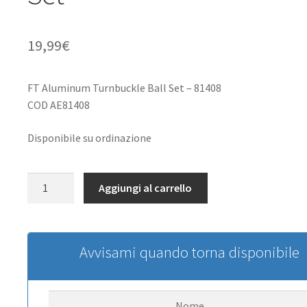
19,99
€
FT Aluminum Turnbuckle Ball Set – 81408
COD AE81408
Disponibile su ordinazione
Team
Aggiungi al carrello
Associated
FT
Aluminum
Turnbuckle
Avvisami quando torna disponibile
Ball
Set
quantità