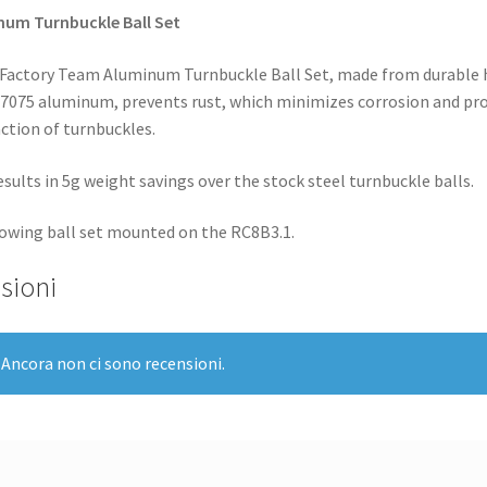
num Turnbuckle Ball Set
 Factory Team Aluminum Turnbuckle Ball Set, made from durable 
 7075 aluminum, prevents rust, which minimizes corrosion and p
tion of turnbuckles.
esults in 5g weight savings over the stock steel turnbuckle balls.
owing ball set mounted on the RC8B3.1.
sioni
Ancora non ci sono recensioni.