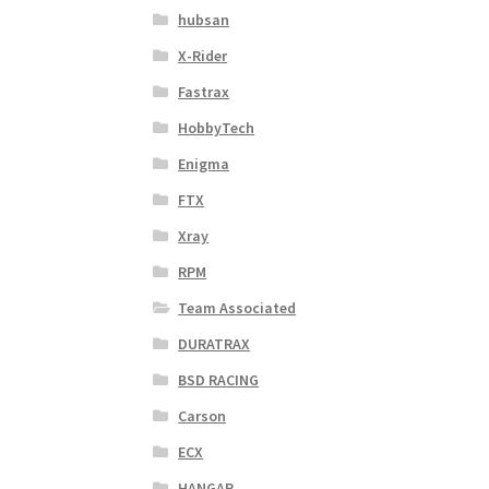
hubsan
X-Rider
Fastrax
HobbyTech
Enigma
FTX
Xray
RPM
Team Associated
DURATRAX
BSD RACING
Carson
ECX
HANGAR