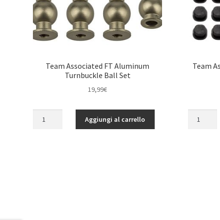
Team Associated FT Aluminum
Team As
Turnbuckle Ball Set
19,99
€
Team
Team
Aggiungi al carrello
Associated
Associate
FT
RC8B3
Aluminum
Arm
Turnbuckle
Mount
Ball
Insert
Set
Set,
quantità
updated
quantità