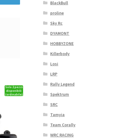
BlackBull
proline
Sky Rc
DYAMONT
HOBBYZONE
Killerbody
Losi
LRP
Rally Legend
Solo 2 pezzi
disponibili
Spektrum
(ordinabile)
SRC
Tamyia
Team Corally
WRC RACING