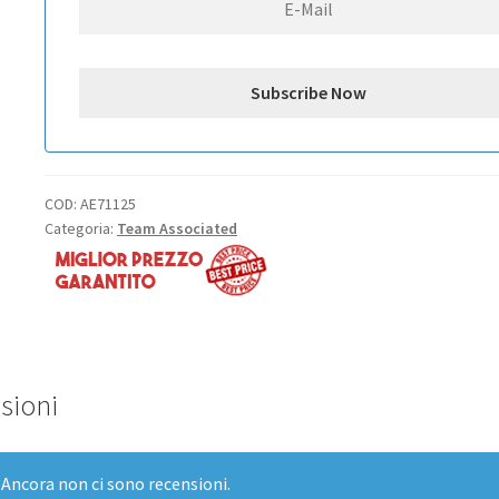
COD:
AE71125
Categoria:
Team Associated
sioni
Ancora non ci sono recensioni.