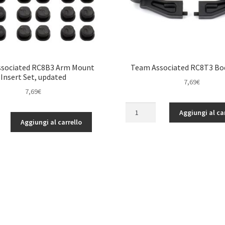
sociated RC8B3 Arm Mount
Team Associated RC8T3 Bo
Insert Set, updated
7,69
€
7,69
€
Team
Aggiungi al ca
Associated
Aggiungi al carrello
d
RC8T3
Body
Posts
quantità