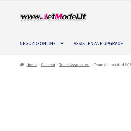
Vai
Vai
alla
al
navigazione
contenuto
NEGOZIO ONLINE
ASSISTENZA E UPGRADE
Home
Ricambi
Team Associated
Team Associated SC6
SU
ORDINAZIONE