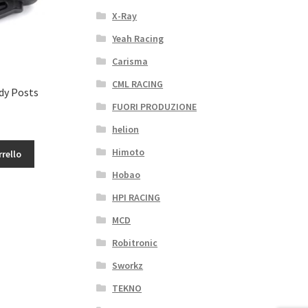
X-Ray
Yeah Racing
Carisma
CML RACING
dy Posts
FUORI PRODUZIONE
helion
Himoto
rrello
Hobao
HPI RACING
MCD
Robitronic
Sworkz
TEKNO