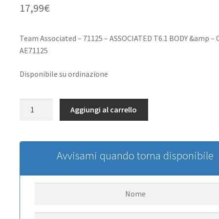
17,99
€
Team Associated – 71125 – ASSOCIATED T6.1 BODY &amp – 
AE71125
Disponibile su ordinazione
Team
Aggiungi al carrello
Associated
SC6.1
Rear
Bumper
Avvisami quando torna disponibile
quantità