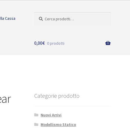
Cerca:
Cerca
alla Cassa
0,00
€
0 prodotti
ear
Categorie prodotto
Nuovi Arrivi
Modellismo Statico