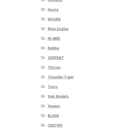
Huina
MUGEN
Nine Eagles
RC4WD
Robbe
SERPENT
Thicon
Thunder Tiger
Torro
Yuki Models
Yuneec
BLADE
CENTRO