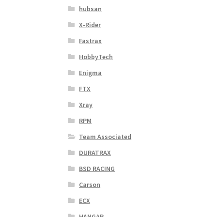
hubsan
X-Rider
Fastrax
HobbyTech
Enigma
FTX
Xray
RPM
Team Associated
DURATRAX
BSD RACING
Carson
ECX
HANGAR