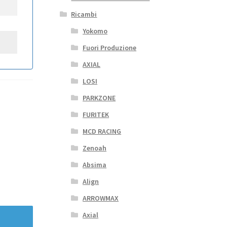
Ricambi
Yokomo
Fuori Produzione
AXIAL
LOSI
PARKZONE
FURITEK
MCD RACING
Zenoah
Absima
Align
ARROWMAX
Axial