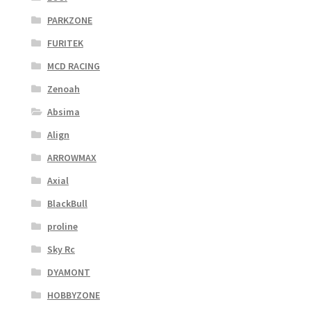
PARKZONE
FURITEK
MCD RACING
Zenoah
Absima
Align
ARROWMAX
Axial
BlackBull
proline
Sky Rc
DYAMONT
HOBBYZONE