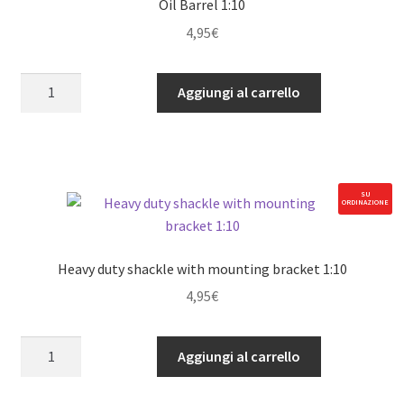
Oil Barrel 1:10
4,95
€
Oil
Aggiungi al carrello
Barrel
1:10
quantità
SU
ORDINAZIONE
Heavy duty shackle with mounting bracket 1:10
4,95
€
Heavy
Aggiungi al carrello
duty
shackle