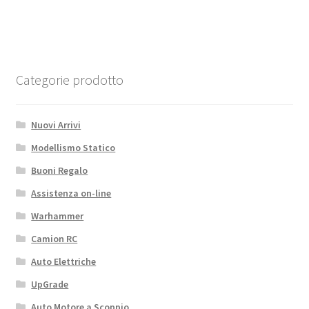
with
mounting
bracket
1:10
quantità
Categorie prodotto
Nuovi Arrivi
Modellismo Statico
Buoni Regalo
Assistenza on-line
Warhammer
Camion RC
Auto Elettriche
UpGrade
Auto Motore a Scoppio