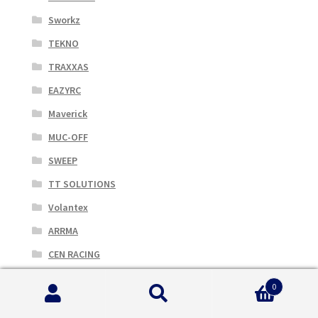
Sworkz
TEKNO
TRAXXAS
EAZYRC
Maverick
MUC-OFF
SWEEP
TT SOLUTIONS
Volantex
ARRMA
CEN RACING
GMADE
0
HSP RACING
Cerca:
Cerca