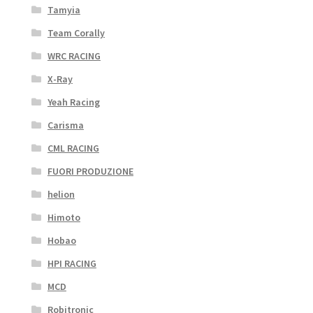
Tamyia
Team Corally
WRC RACING
X-Ray
Yeah Racing
Carisma
CML RACING
FUORI PRODUZIONE
helion
Himoto
Hobao
HPI RACING
MCD
Robitronic