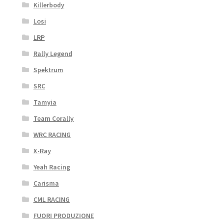
Killerbody
Losi
LRP
Rally Legend
Spektrum
SRC
Tamyia
Team Corally
WRC RACING
X-Ray
Yeah Racing
Carisma
CML RACING
FUORI PRODUZIONE