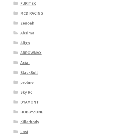
FURITEK
MCD RACING
Zenoah
Absima
Align
ARROWMAX
Axial
BlackBull
proline
Sky Rc
DYAMONT
HOBBYZONE
Killerbody
Losi