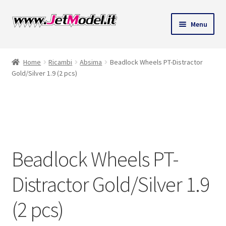
Vai
Vai
Menu
alla
al
navigazione
contenuto
Home
Ricambi
Absima
Beadlock Wheels PT-Distractor
Gold/Silver 1.9 (2 pcs)
SU
ORDINAZIONE
Beadlock Wheels PT-
Distractor Gold/Silver 1.9
(2 pcs)