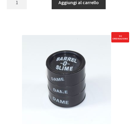
Aggiungi al carrello
rope
(3)
quantità
SU
ORDINAZIONE