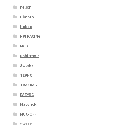
helion
Himoto
Hobao
HPI RACING
MCD
Robitronic
Sworkz
TEKNO
TRAXXAS
EAZYRC
Maverick
MUC-OFF
SWEEP