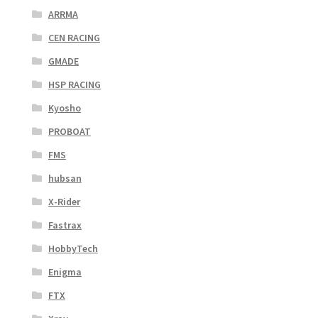
ARRMA
CEN RACING
GMADE
HSP RACING
Kyosho
PROBOAT
FMS
hubsan
X-Rider
Fastrax
HobbyTech
Enigma
FTX