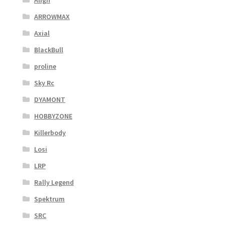
ARROWMAX
Axial
BlackBull
proline
Sky Rc
DYAMONT
HOBBYZONE
Killerbody
Losi
LRP
Rally Legend
Spektrum
SRC