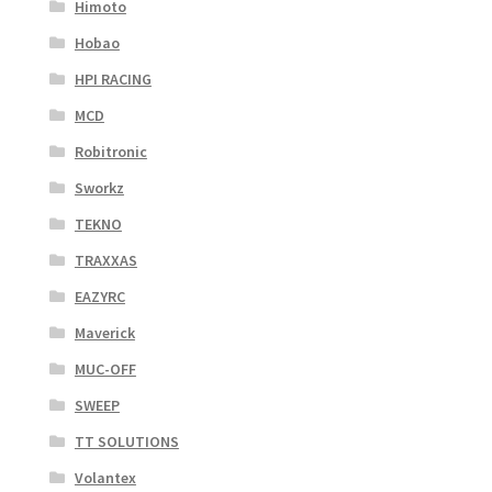
Himoto
Hobao
HPI RACING
MCD
Robitronic
Sworkz
TEKNO
TRAXXAS
EAZYRC
Maverick
MUC-OFF
SWEEP
TT SOLUTIONS
Volantex