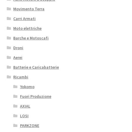
Movimento Terra
Carri Armati
Moto elettriche
Barche e Motoscafi
Droni
Aerei
Batterie e Caricabatterie
Ricambi
Yokomo
Fuori Produzione
AXIAL
LOSI
PARKZONE