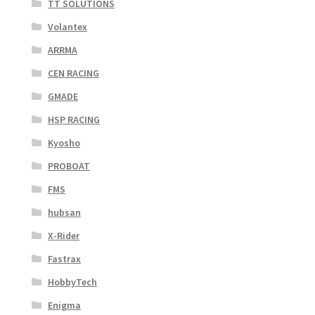
TT SOLUTIONS
Volantex
ARRMA
CEN RACING
GMADE
HSP RACING
Kyosho
PROBOAT
FMS
hubsan
X-Rider
Fastrax
HobbyTech
Enigma