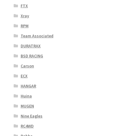
FTX
Xray
RPM
Team Associated
DURATRAX
BSD RACING
Carson
ECX
HANGAR
Huina
MUGEN
Nine Eagles
RC4WD
Robbe