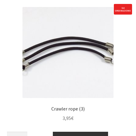
SU
ORDINAZIONE
Crawler rope (3)
3,95
€
Crawler