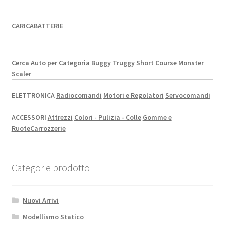
CARICABATTERIE
Cerca Auto per Categoria
Buggy
Truggy
Short Course
Monster
Scaler
ELETTRONICA
Radiocomandi
Motori e Regolatori
Servocomandi
ACCESSORI
Attrezzi
Colori - Pulizia - Colle
Gomme e
Ruote
Carrozzerie
Categorie prodotto
Nuovi Arrivi
Modellismo Statico