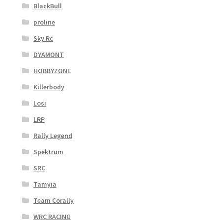
BlackBull
proline
Sky Rc
DYAMONT
HOBBYZONE
Killerbody
Losi
LRP
Rally Legend
Spektrum
SRC
Tamyia
Team Corally
WRC RACING