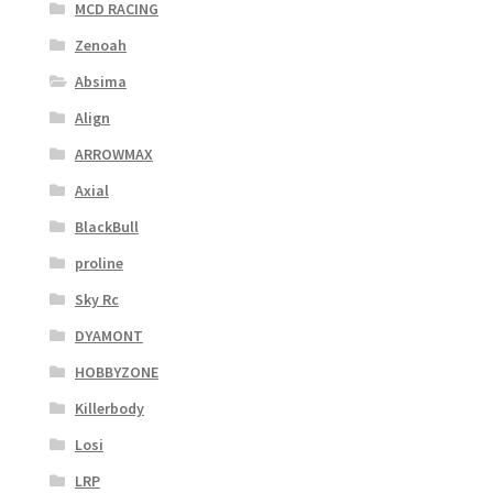
MCD RACING
Zenoah
Absima
Align
ARROWMAX
Axial
BlackBull
proline
Sky Rc
DYAMONT
HOBBYZONE
Killerbody
Losi
LRP