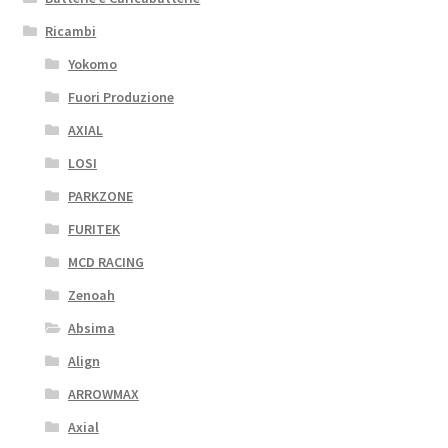
Ricambi
Yokomo
Fuori Produzione
AXIAL
LOSI
PARKZONE
FURITEK
MCD RACING
Zenoah
Absima
Align
ARROWMAX
Axial