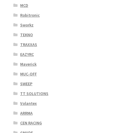
MCD
Robitronic
Sworkz
TEKNO
TRAXXAS
EAZYRC
Maverick
MUC-OFF
SWEEP
TT SOLUTIONS
Volantex
ARRMA
CEN RACING
GMADE