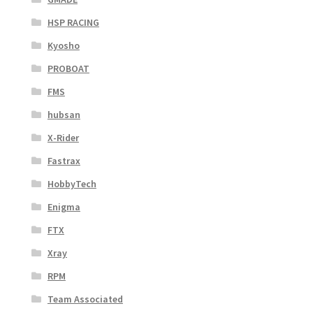
HSP RACING
Kyosho
PROBOAT
FMS
hubsan
X-Rider
Fastrax
HobbyTech
Enigma
FTX
Xray
RPM
Team Associated