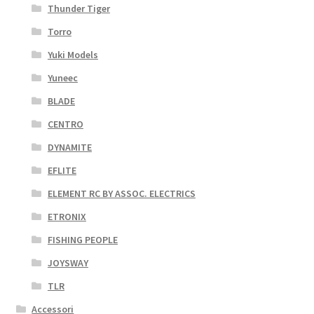
Thunder Tiger
Torro
Yuki Models
Yuneec
BLADE
CENTRO
DYNAMITE
EFLITE
ELEMENT RC BY ASSOC. ELECTRICS
ETRONIX
FISHING PEOPLE
JOYSWAY
TLR
Accessori