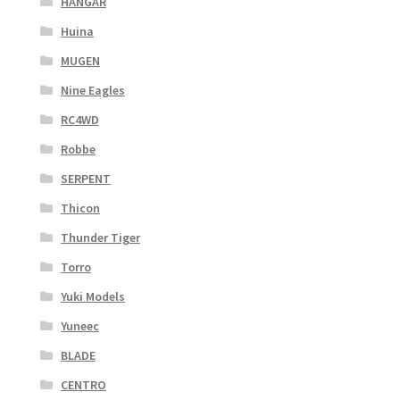
HANGAR
Huina
MUGEN
Nine Eagles
RC4WD
Robbe
SERPENT
Thicon
Thunder Tiger
Torro
Yuki Models
Yuneec
BLADE
CENTRO