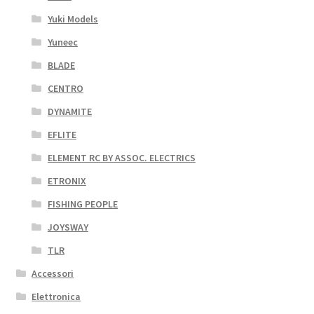
Yuki Models
Yuneec
BLADE
CENTRO
DYNAMITE
EFLITE
ELEMENT RC BY ASSOC. ELECTRICS
ETRONIX
FISHING PEOPLE
JOYSWAY
TLR
Accessori
Elettronica