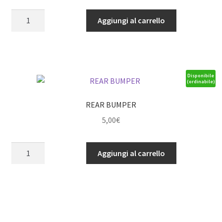
Round
Aggiungi al carrello
Sport
light
LED
(4)
quantità
Disponibile
(ordinabile)
REAR BUMPER
5,00
€
REAR
Aggiungi al carrello
BUMPER
quantità