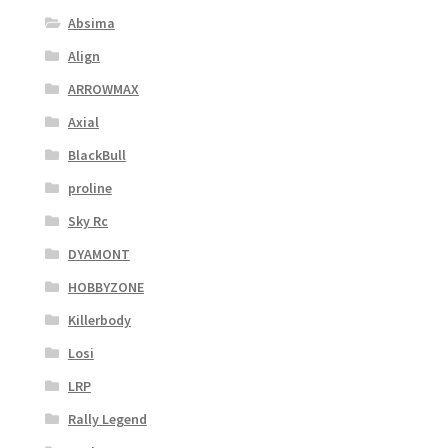
Absima
Align
ARROWMAX
Axial
BlackBull
proline
Sky Rc
DYAMONT
HOBBYZONE
Killerbody
Losi
LRP
Rally Legend