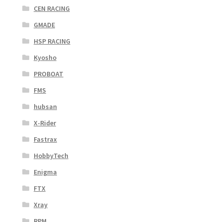
CEN RACING
GMADE
HSP RACING
Kyosho
PROBOAT
FMS
hubsan
X-Rider
Fastrax
HobbyTech
Enigma
FTX
Xray
RPM