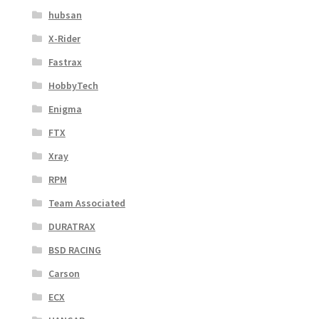
hubsan
X-Rider
Fastrax
HobbyTech
Enigma
FTX
Xray
RPM
Team Associated
DURATRAX
BSD RACING
Carson
ECX