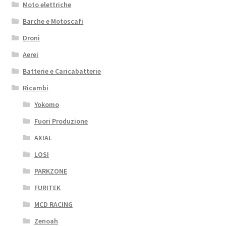
Moto elettriche
Barche e Motoscafi
Droni
Aerei
Batterie e Caricabatterie
Ricambi
Yokomo
Fuori Produzione
AXIAL
LOSI
PARKZONE
FURITEK
MCD RACING
Zenoah