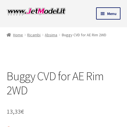
Vai
Vai
Menu
alla
al
ndi
navigazione
contenuto
Home
Ricambi
Absima
Buggy CVD for AE Rim 2WD
u
SU
ORDINAZIONE
Buggy CVD for AE Rim
2WD
13,33
€