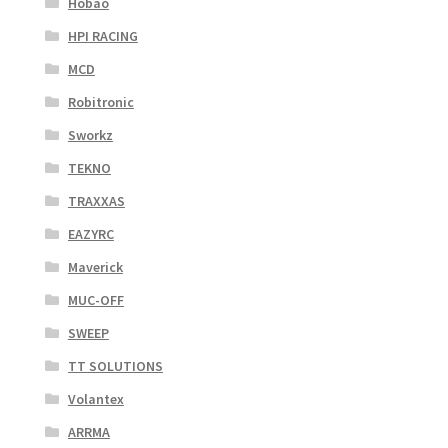
Hobao
HPI RACING
MCD
Robitronic
Sworkz
TEKNO
TRAXXAS
EAZYRC
Maverick
MUC-OFF
SWEEP
TT SOLUTIONS
Volantex
ARRMA