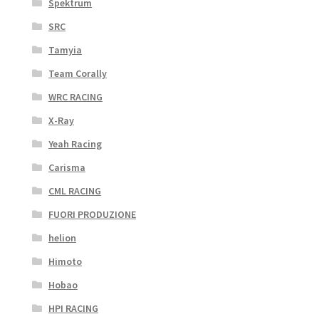
Spektrum
SRC
Tamyia
Team Corally
WRC RACING
X-Ray
Yeah Racing
Carisma
CML RACING
FUORI PRODUZIONE
helion
Himoto
Hobao
HPI RACING