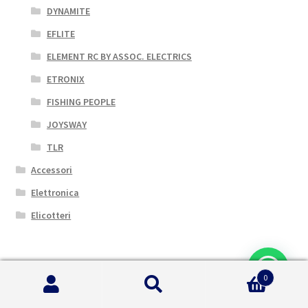
DYNAMITE
EFLITE
ELEMENT RC BY ASSOC. ELECTRICS
ETRONIX
FISHING PEOPLE
JOYSWAY
TLR
Accessori
Elettronica
Elicotteri
Cerca Auto per Marca
0
LOSI
Cerca:
Cerca
KYOSHO