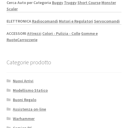
Cerca Auto per Categoria
Buggy
Truggy
Short Course
Monster
Scaler
ELETTRONICA
Radiocomandi
Motori e Regolatori
Servocomandi
ACCESSORI
Attrezzi
Colori - Pulizia - Colle
Gomme e
Ruote
Carrozzerie
Categorie prodotto
Nuovi Arrivi
Modellismo Statico
Buoni Regalo
Assistenza on-line
Warhammer