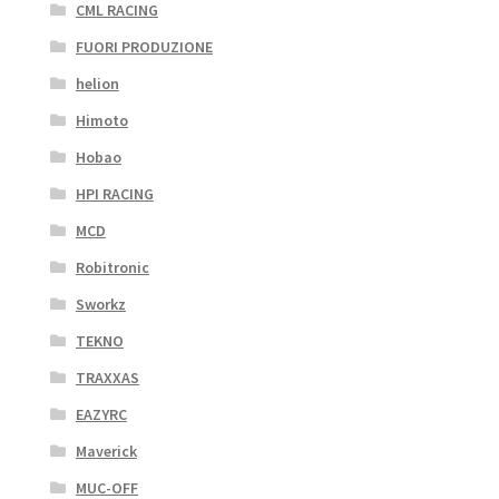
CML RACING
FUORI PRODUZIONE
helion
Himoto
Hobao
HPI RACING
MCD
Robitronic
Sworkz
TEKNO
TRAXXAS
EAZYRC
Maverick
MUC-OFF