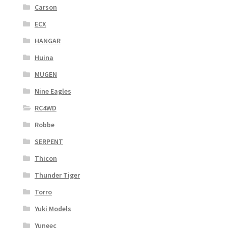
Carson
ECX
HANGAR
Huina
MUGEN
Nine Eagles
RC4WD
Robbe
SERPENT
Thicon
Thunder Tiger
Torro
Yuki Models
Yuneec