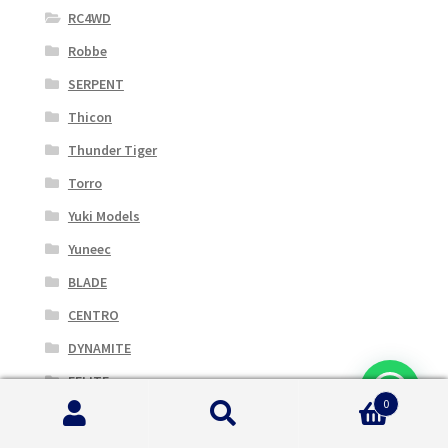
RC4WD
Robbe
SERPENT
Thicon
Thunder Tiger
Torro
Yuki Models
Yuneec
BLADE
CENTRO
DYNAMITE
EFLITE
0
ELEMENT RC BY ASSOC. ELECTRICS
Cerca:
Cerca
ETRONIX