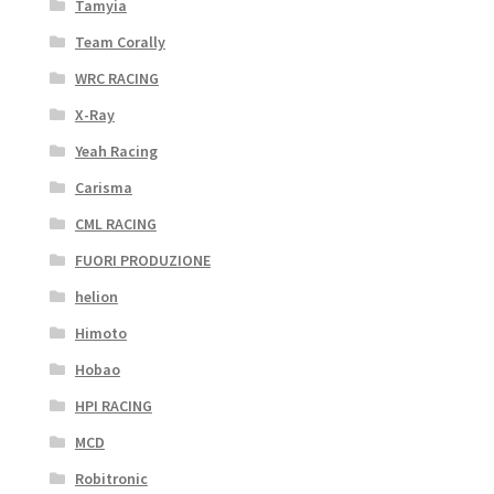
Tamyia
Team Corally
WRC RACING
X-Ray
Yeah Racing
Carisma
CML RACING
FUORI PRODUZIONE
helion
Himoto
Hobao
HPI RACING
MCD
Robitronic