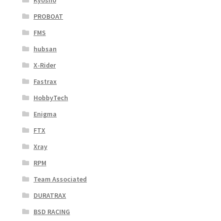
Kyosho
PROBOAT
FMS
hubsan
X-Rider
Fastrax
HobbyTech
Enigma
FTX
Xray
RPM
Team Associated
DURATRAX
BSD RACING