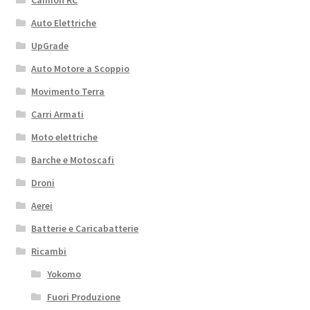
Camion RC
Auto Elettriche
UpGrade
Auto Motore a Scoppio
Movimento Terra
Carri Armati
Moto elettriche
Barche e Motoscafi
Droni
Aerei
Batterie e Caricabatterie
Ricambi
Yokomo
Fuori Produzione