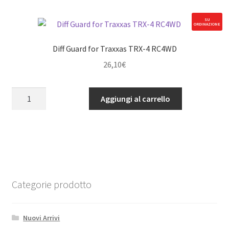
Traxxas
TRX-
SU
ORDINAZIONE
4
RC4WD
Diff Guard for Traxxas TRX-4 RC4WD
quantità
26,10
€
Diff
Aggiungi al carrello
Guard
for
Traxxas
TRX-
4
RC4WD
quantità
Categorie prodotto
Nuovi Arrivi