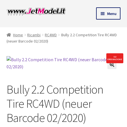
Vai
Vai
Menu
alla
al
ndi
navigazione
contenuto
Home
Ricambi
RC4WD
Bully 2.2 Competition Tire RC4WD
u
(neuer Barcode 02/2020)
SU
ORDINAZIONE
🔍
Bully 2.2 Competition
Tire RC4WD (neuer
Barcode 02/2020)