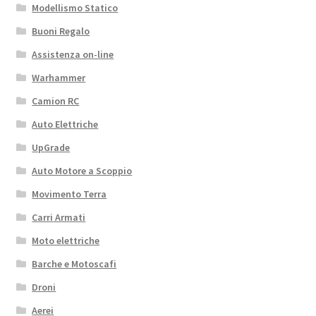
Modellismo Statico
Buoni Regalo
Assistenza on-line
Warhammer
Camion RC
Auto Elettriche
UpGrade
Auto Motore a Scoppio
Movimento Terra
Carri Armati
Moto elettriche
Barche e Motoscafi
Droni
Aerei