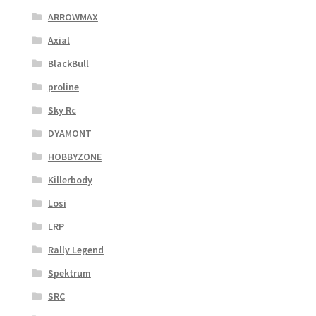
ARROWMAX
Axial
BlackBull
proline
Sky Rc
DYAMONT
HOBBYZONE
Killerbody
Losi
LRP
Rally Legend
Spektrum
SRC