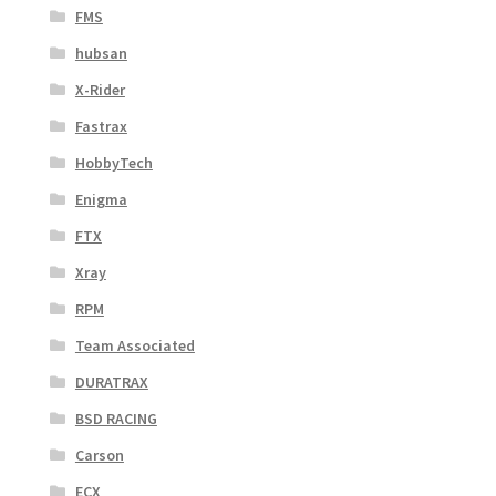
FMS
hubsan
X-Rider
Fastrax
HobbyTech
Enigma
FTX
Xray
RPM
Team Associated
DURATRAX
BSD RACING
Carson
ECX