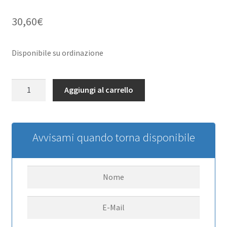
30,60
€
Disponibile su ordinazione
Bully
Aggiungi al carrello
2.2
Competition
Tire
RC4WD
Avvisami quando torna disponibile
(neuer
Barcode
02/2020)
quantità