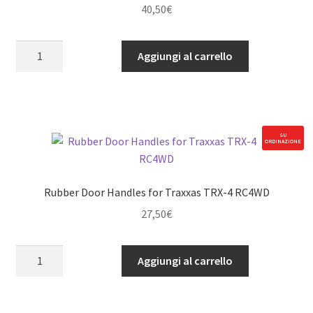
40,50
€
Rear
Aggiungi al carrello
Mud
Flaps
for
G2
Cruiser
SU
ORDINAZIONE
RC4WD
quantità
Rubber Door Handles for Traxxas TRX-4 RC4WD
27,50
€
Rubber
Aggiungi al carrello
Door
Handles
for