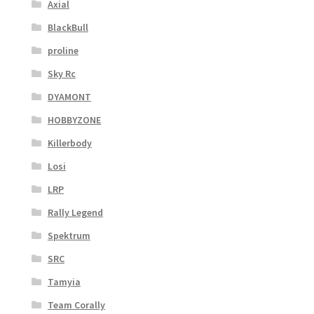
Axial
BlackBull
proline
Sky Rc
DYAMONT
HOBBYZONE
Killerbody
Losi
LRP
Rally Legend
Spektrum
SRC
Tamyia
Team Corally