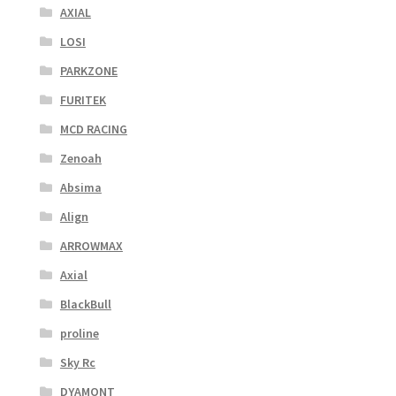
AXIAL
LOSI
PARKZONE
FURITEK
MCD RACING
Zenoah
Absima
Align
ARROWMAX
Axial
BlackBull
proline
Sky Rc
DYAMONT