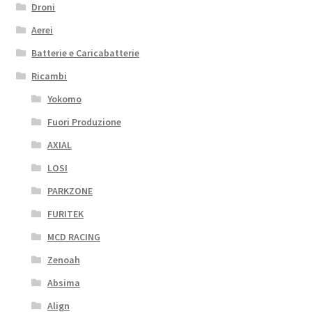
Droni
Aerei
Batterie e Caricabatterie
Ricambi
Yokomo
Fuori Produzione
AXIAL
LOSI
PARKZONE
FURITEK
MCD RACING
Zenoah
Absima
Align