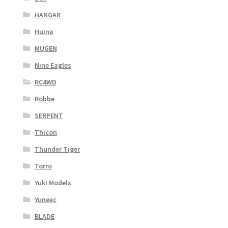
HANGAR
Huina
MUGEN
Nine Eagles
RC4WD
Robbe
SERPENT
Thicon
Thunder Tiger
Torro
Yuki Models
Yuneec
BLADE