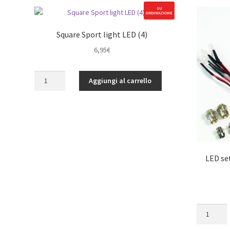
SU
ORDINAZIONE
Square Sport light LED (4)
6,95
€
Square
Aggiungi al carrello
Sport
light
LED
(4)
quantità
LED se
LED
set