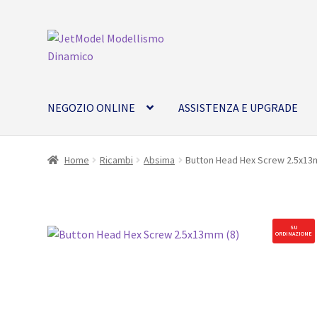
Vai
Vai
alla
al
navigazione
contenuto
NEGOZIO ONLINE
ASSISTENZA E UPGRADE
Home
Ricambi
Absima
Button Head Hex Screw 2.5x13
SU
ORDINAZIONE