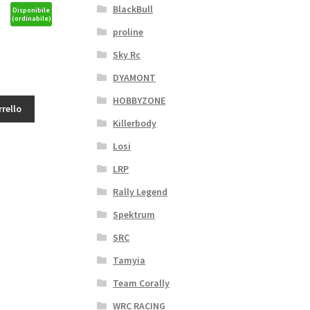
BlackBull
Disponibile
(ordinabile)
proline
Sky Rc
DYAMONT
HOBBYZONE
rrello
Killerbody
Losi
LRP
Rally Legend
Spektrum
SRC
Tamyia
Team Corally
WRC RACING