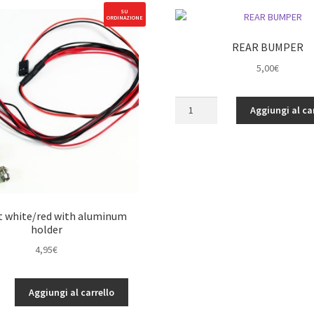
SU
ORDINAZIONE
REAR BUMPER
5,00
€
REAR
Aggiungi al ca
BUMPER
quantità
t white/red with aluminum
holder
4,95
€
Aggiungi al carrello