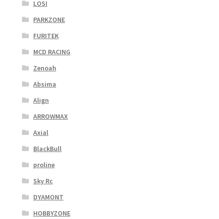
LOSI
PARKZONE
FURITEK
MCD RACING
Zenoah
Absima
Align
ARROWMAX
Axial
BlackBull
proline
Sky Rc
DYAMONT
HOBBYZONE