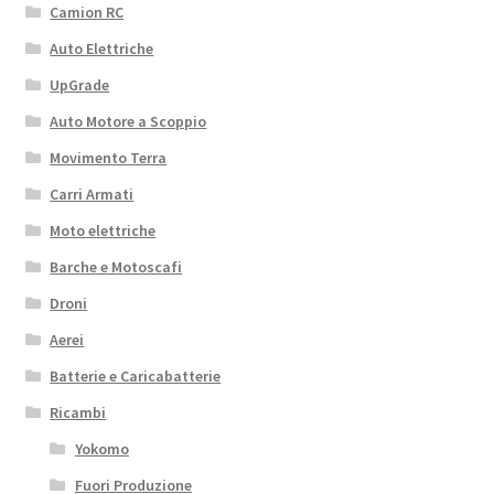
Camion RC
Auto Elettriche
UpGrade
Auto Motore a Scoppio
Movimento Terra
Carri Armati
Moto elettriche
Barche e Motoscafi
Droni
Aerei
Batterie e Caricabatterie
Ricambi
Yokomo
Fuori Produzione