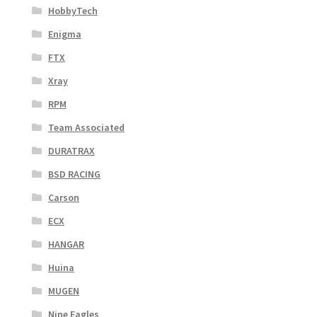
HobbyTech
Enigma
FTX
Xray
RPM
Team Associated
DURATRAX
BSD RACING
Carson
ECX
HANGAR
Huina
MUGEN
Nine Eagles