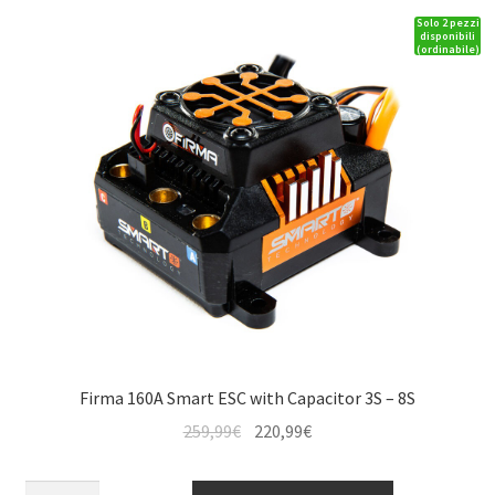
AR620
Solo 2 pezzi
quantità
disponibili
(ordinabile)
Firma 160A Smart ESC with Capacitor 3S – 8S
Il
Il
259,99
€
220,99
€
prezzo
prezzo
originale
attuale
Firma