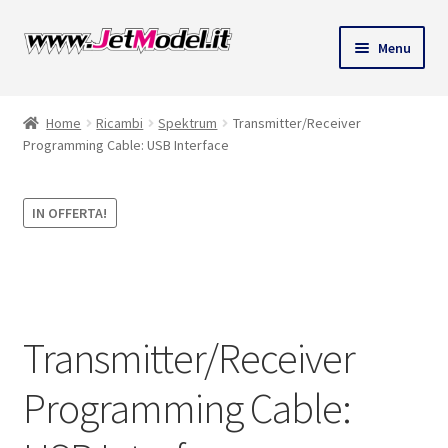
Vai
Vai
Menu
alla
al
ndi
navigazione
contenuto
Home
Ricambi
Spektrum
Transmitter/Receiver
u
Programming Cable: USB Interface
IN OFFERTA!
Solo 1 pezzi
disponibili
(ordinabile)
Transmitter/Receiver
Programming Cable: