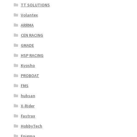
TT SOLUTIONS
Volantex
ARRMA
CEN RACING
GMADE
HSP RACING
Kyosho
PROBOAT
FMS
hubsan
X-Rider
Fastrax
HobbyTech
Enigma