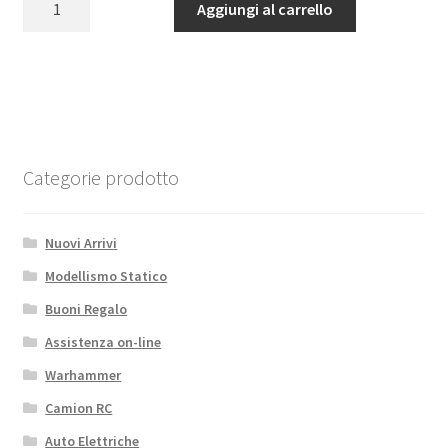
Aggiungi al carrello
era:
è:
160A
259,99€.
220,99€.
Smart
ESC
with
Capacitor
3S
-
Categorie prodotto
8S
quantità
Nuovi Arrivi
Modellismo Statico
Buoni Regalo
Assistenza on-line
Warhammer
Camion RC
Auto Elettriche