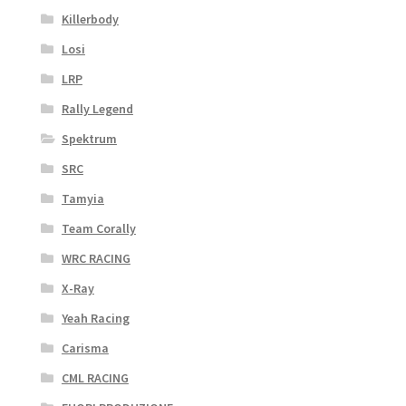
Killerbody
Losi
LRP
Rally Legend
Spektrum
SRC
Tamyia
Team Corally
WRC RACING
X-Ray
Yeah Racing
Carisma
CML RACING