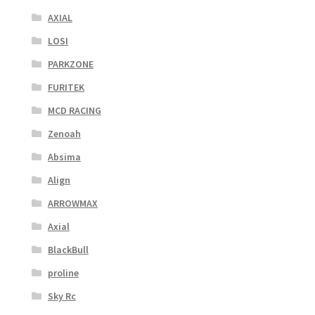
AXIAL
LOSI
PARKZONE
FURITEK
MCD RACING
Zenoah
Absima
Align
ARROWMAX
Axial
BlackBull
proline
Sky Rc