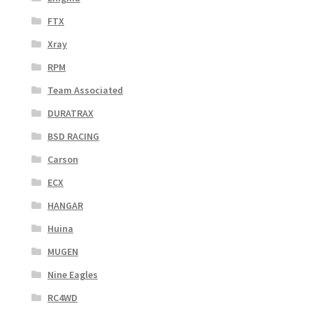
FTX
Xray
RPM
Team Associated
DURATRAX
BSD RACING
Carson
ECX
HANGAR
Huina
MUGEN
Nine Eagles
RC4WD