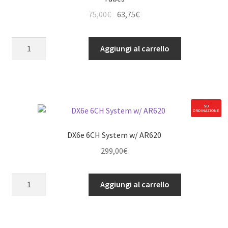
Il
Il
75,00
€
63,75
€
prezzo
prezzo
originale
attuale
6300mAh
Aggiungi al carrello
era:
è:
SHORTY
75,00€.
63,75€.
2S
7.6V
100C
Smart
SU
ORDINAZIONE
HV
LiPo
DX6e 6CH System w/ AR620
Short
299,00
€
5mm
Tubes
DX6e
quantità
Aggiungi al carrello
6CH
System
w/