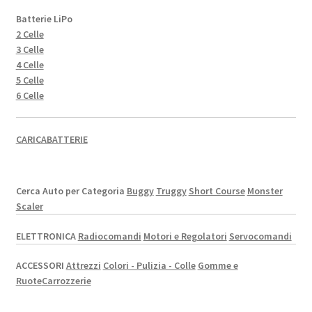
Batterie LiPo
2 Celle
3 Celle
4 Celle
5 Celle
6 Celle
CARICABATTERIE
Cerca Auto per Categoria
Buggy
Truggy
Short Course
Monster
Scaler
ELETTRONICA
Radiocomandi
Motori e Regolatori
Servocomandi
ACCESSORI
Attrezzi
Colori - Pulizia - Colle
Gomme e
Ruote
Carrozzerie