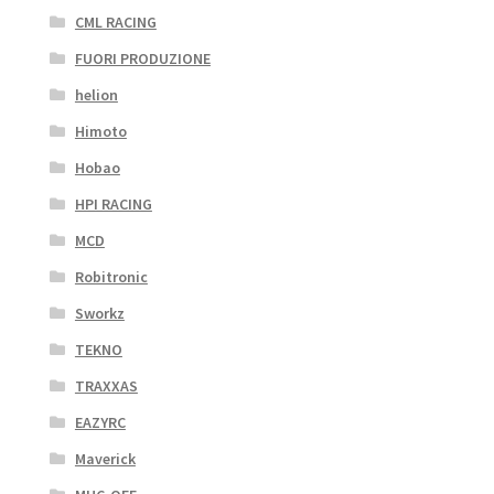
CML RACING
FUORI PRODUZIONE
helion
Himoto
Hobao
HPI RACING
MCD
Robitronic
Sworkz
TEKNO
TRAXXAS
EAZYRC
Maverick