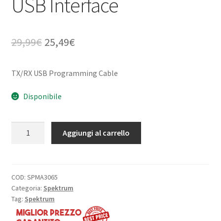
USB Interface
Il
Il
29,99
€
25,49
€
prezzo
prezzo
TX/RX USB Programming Cable
originale
attuale
era:
è:
Disponibile
29,99€.
25,49€.
Transmitter/Receiver
Aggiungi al carrello
Programming
Cable:
USB
Interface
COD:
SPMA3065
Categoria:
Spektrum
quantità
Tag:
Spektrum