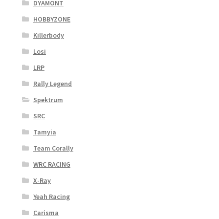
DYAMONT
HOBBYZONE
Killerbody
Losi
LRP
Rally Legend
Spektrum
SRC
Tamyia
Team Corally
WRC RACING
X-Ray
Yeah Racing
Carisma