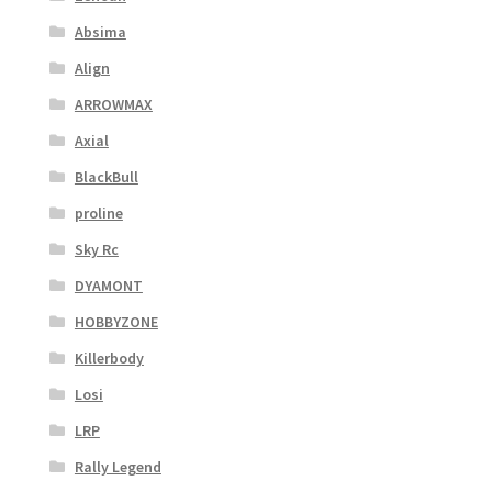
Absima
Align
ARROWMAX
Axial
BlackBull
proline
Sky Rc
DYAMONT
HOBBYZONE
Killerbody
Losi
LRP
Rally Legend