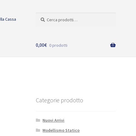
Cerca:
Cerca
alla Cassa
0,00
€
0 prodotti
Categorie prodotto
Nuovi Arrivi
Modellismo Statico