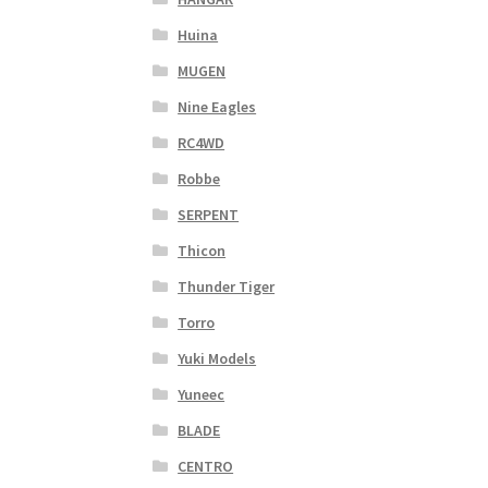
Huina
MUGEN
Nine Eagles
RC4WD
Robbe
SERPENT
Thicon
Thunder Tiger
Torro
Yuki Models
Yuneec
BLADE
CENTRO