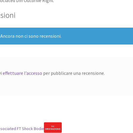
ciated Diff Outdrive Right
sioni
Ancora non ci sono recensioni.
vi
effettuare l’accesso
per pubblicare una recensione.
SU
ORDINAZIONE