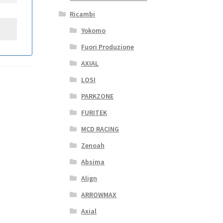
Ricambi
Yokomo
Fuori Produzione
AXIAL
LOSI
PARKZONE
FURITEK
MCD RACING
Zenoah
Absima
Align
ARROWMAX
Axial