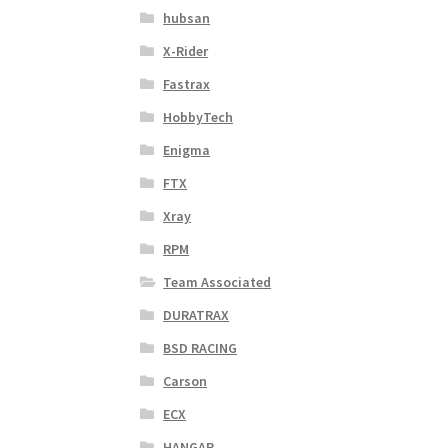
hubsan
X-Rider
Fastrax
HobbyTech
Enigma
FTX
Xray
RPM
Team Associated
DURATRAX
BSD RACING
Carson
ECX
HANGAR