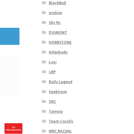
BlackBull
proline
Sky Rc
DYAMONT
HOBBYZONE
Killerbody
Losi
LRP
Rally Legend
Spektrum
SRC
Tamyia
Team Corally
SU
ORDINAZIONE
WRC RACING