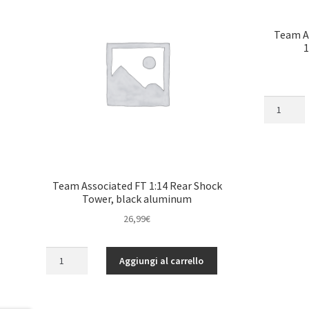
Team A
Team
Associate
FT
Shock
Bodies,
10x19
Team Associated FT 1:14 Rear Shock
mm,
Tower, black aluminum
aluminum
26,99
€
quantità
Team
Aggiungi al carrello
Associated
FT
1:14