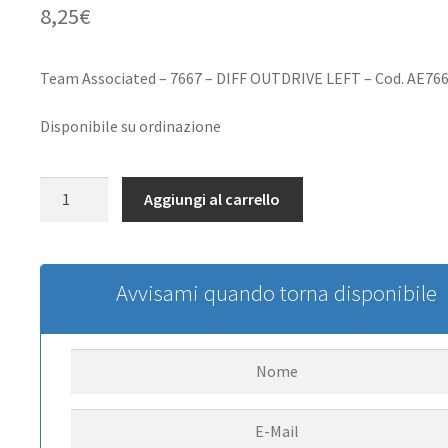
8,25
€
Team Associated – 7667 – DIFF OUTDRIVE LEFT – Cod. AE76
Disponibile su ordinazione
Team
Aggiungi al carrello
Associated
Diff
Outdrive
Hub,
Avvisami quando torna disponibile
right
quantità