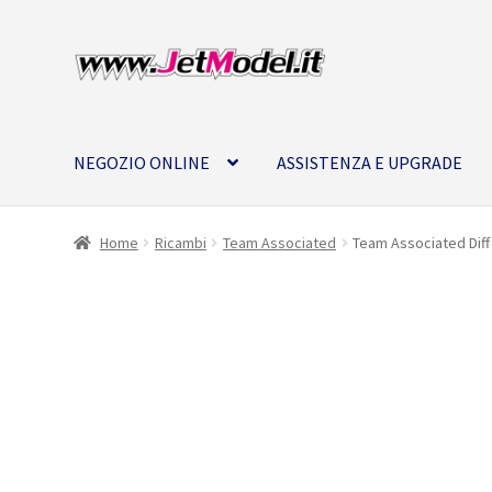
Vai
Vai
alla
al
navigazione
contenuto
NEGOZIO ONLINE
ASSISTENZA E UPGRADE
Home
Ricambi
Team Associated
Team Associated Diff
SU
ORDINAZIONE