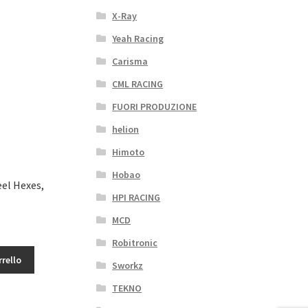
X-Ray
Yeah Racing
Carisma
CML RACING
FUORI PRODUZIONE
helion
Himoto
Hobao
el Hexes,
HPI RACING
MCD
Robitronic
rrello
Sworkz
TEKNO