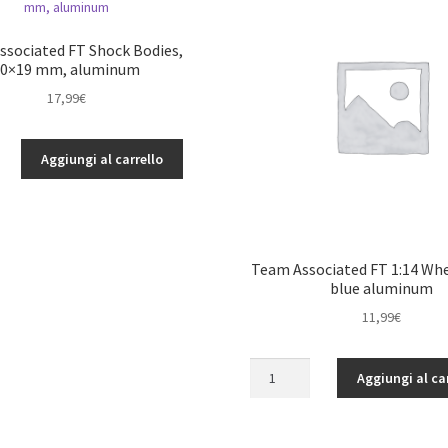
ssociated FT Shock Bodies,
10×19 mm, aluminum
17,99
€
Aggiungi al carrello
d
Team Associated FT 1:14 Whe
blue aluminum
11,99
€
Team
Aggiungi al ca
Associated
FT
1:14