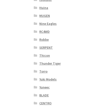
Huina
MUGEN
Nine Eagles
RC4WD
Robbe
SERPENT
Thicon
Thunder Tiger
Torro
Yuki Models
Yuneec
BLADE
CENTRO