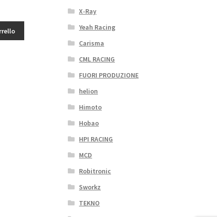
X-Ray
Yeah Racing
rrello
Carisma
CML RACING
FUORI PRODUZIONE
helion
Himoto
Hobao
HPI RACING
MCD
Robitronic
Sworkz
TEKNO