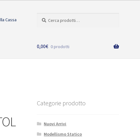
Cerca:
Cerca
alla Cassa
0,00
€
0 prodotti
Categorie prodotto
TOL
Nuovi Arrivi
Modellismo Statico