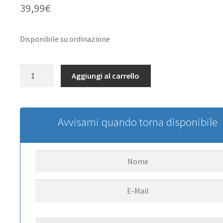
39,99
€
Disponibile su ordinazione
DSMX/SLT
Aggiungi al carrello
6-
Channel
Rx
AS3X/SAFE:
Avvisami quando torna disponibile
Apprentice
STOL
quantità