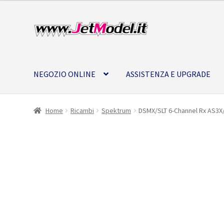
Vai
Vai
alla
al
navigazione
contenuto
NEGOZIO ONLINE
ASSISTENZA E UPGRADE
Home
Ricambi
Spektrum
DSMX/SLT 6-Channel Rx AS3X
SU
ORDINAZIONE