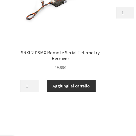
SRXL2
Remote
Receiver
Extension
6-
Inch
quantità
SRXL2 DSMX Remote Serial Telemetry
Receiver
49,99
€
SRXL2
Aggiungi al carrello
DSMX
Remote
Serial
Telemetry
Receiver
quantità