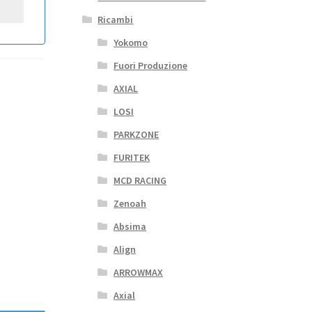
Ricambi
Yokomo
Fuori Produzione
AXIAL
LOSI
PARKZONE
FURITEK
MCD RACING
Zenoah
Absima
Align
ARROWMAX
Axial