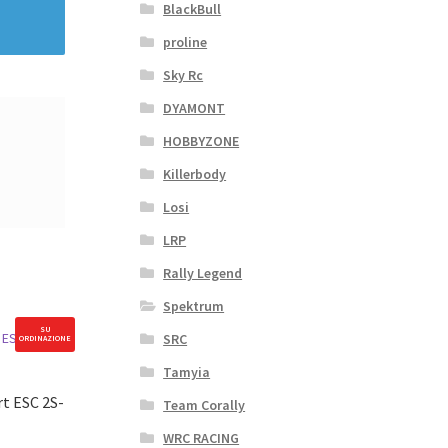
BlackBull
proline
Sky Rc
DYAMONT
HOBBYZONE
Killerbody
Losi
LRP
Rally Legend
Spektrum
SU
SRC
ORDINAZIONE
Tamyia
t ESC 2S-
Team Corally
WRC RACING