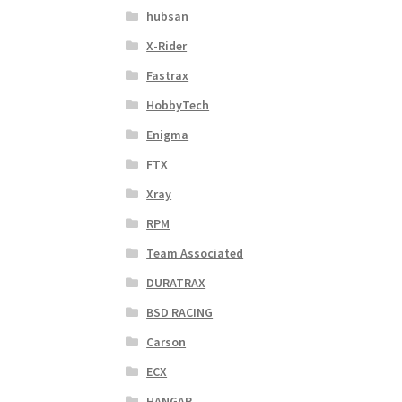
hubsan
X-Rider
Fastrax
HobbyTech
Enigma
FTX
Xray
RPM
Team Associated
DURATRAX
BSD RACING
Carson
ECX
HANGAR