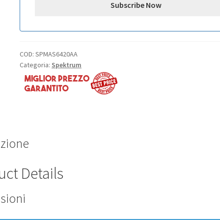
COD:
SPMAS6420AA
Categoria:
Spektrum
izione
ct Details
sioni