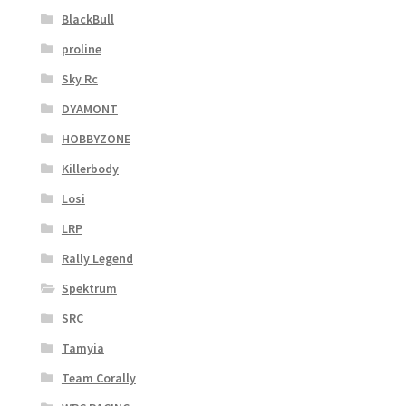
BlackBull
proline
Sky Rc
DYAMONT
HOBBYZONE
Killerbody
Losi
LRP
Rally Legend
Spektrum
SRC
Tamyia
Team Corally