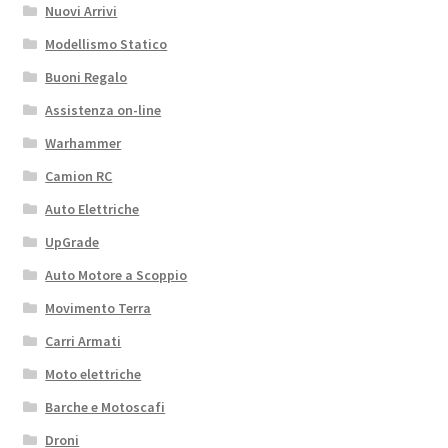
Nuovi Arrivi
Modellismo Statico
Buoni Regalo
Assistenza on-line
Warhammer
Camion RC
Auto Elettriche
UpGrade
Auto Motore a Scoppio
Movimento Terra
Carri Armati
Moto elettriche
Barche e Motoscafi
Droni