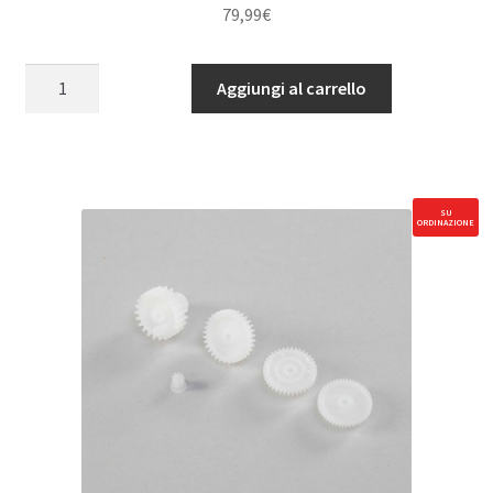
79,99
€
Avian
Aggiungi al carrello
60
Amp
Brushless
Smart
ESC
SU
ORDINAZIONE
3S-
6S
(IC3)
quantità