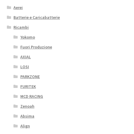
Aerei
Batterie e Caricabatterie
Ricambi
Yokomo
Fuori Produzione
AXIAL
LOSI
PARKZONE
FURITEK
MCD RACING
Zenoah
Absima
Align