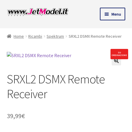
Vai
Vai
Menu
alla
al
ndi
navigazione
contenuto
Home
Ricambi
Spektrum
SRXL2 DSMX Remote Receiver
u
SU
ORDINAZIONE
🔍
SRXL2 DSMX Remote
Receiver
39,99
€