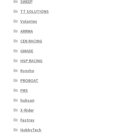
SWEEP
TT SOLUTIONS
Volantex
ARRMA
CEN RACING
GMADE
HSP RACING
Kyosho
PROBOAT
FMS
hubsan
X-Rider
Fastrax
HobbyTech