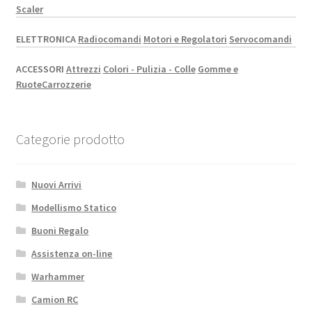
Scaler
ELETTRONICA
Radiocomandi
Motori e Regolatori
Servocomandi
ACCESSORI
Attrezzi
Colori - Pulizia - Colle
Gomme e
Ruote
Carrozzerie
Categorie prodotto
Nuovi Arrivi
Modellismo Statico
Buoni Regalo
Assistenza on-line
Warhammer
Camion RC