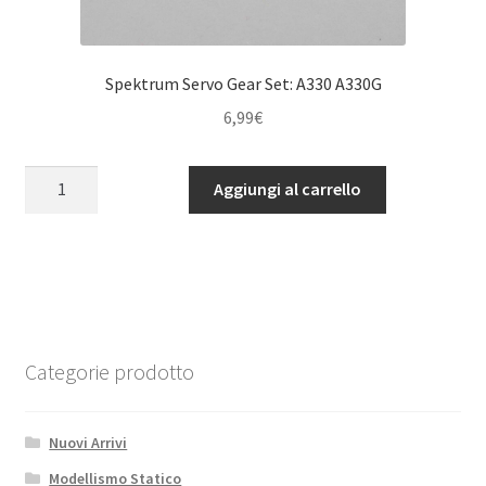
Spektrum Servo Gear Set: A330 A330G
6,99
€
Spektrum
Aggiungi al carrello
Servo
Gear
Set:
A330
A330G
quantità
Categorie prodotto
Nuovi Arrivi
Modellismo Statico