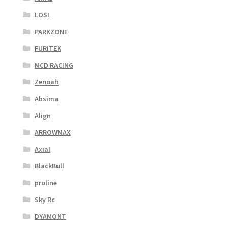
LOSI
PARKZONE
FURITEK
MCD RACING
Zenoah
Absima
Align
ARROWMAX
Axial
BlackBull
proline
Sky Rc
DYAMONT