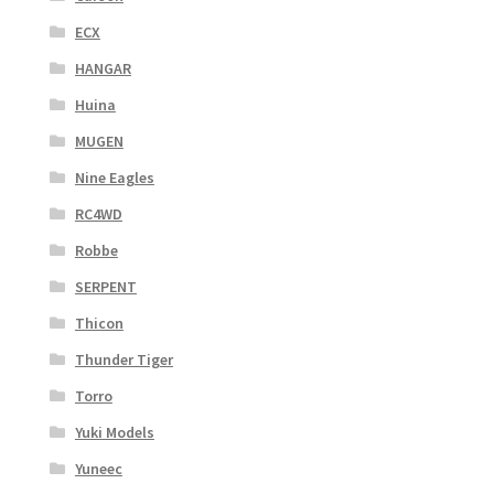
ECX
HANGAR
Huina
MUGEN
Nine Eagles
RC4WD
Robbe
SERPENT
Thicon
Thunder Tiger
Torro
Yuki Models
Yuneec