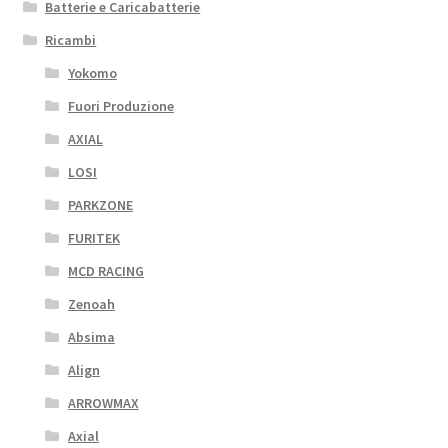
Batterie e Caricabatterie
Ricambi
Yokomo
Fuori Produzione
AXIAL
LOSI
PARKZONE
FURITEK
MCD RACING
Zenoah
Absima
Align
ARROWMAX
Axial