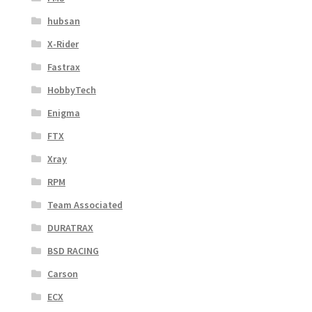
hubsan
X-Rider
Fastrax
HobbyTech
Enigma
FTX
Xray
RPM
Team Associated
DURATRAX
BSD RACING
Carson
ECX