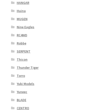
HANGAR
Huina
MUGEN
Nine Eagles
RC4WD
Robbe
SERPENT
Thicon
Thunder Tiger
Torro
Yuki Models
Yuneec
BLADE
CENTRO