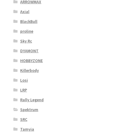
ARROWMAX
Axial
BlackBull
proline
Sky Rc
DYAMONT
HOBBYZONE
Killerbody
Losi
LRP
Rally Legend
Spektrum
SRC
Tamyia