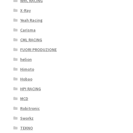
WRC RACING
X-Ray
Yeah Racing
Carisma
CML RACING
FUORI PRODUZIONE
helion
Himoto
Hobao
HPI RACING
MCD
Robitronic
Sworkz
TEKNO