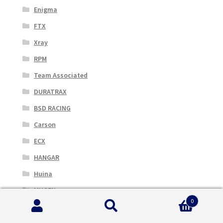
Enigma
FTX
Xray
RPM
Team Associated
DURATRAX
BSD RACING
Carson
ECX
HANGAR
Huina
MUGEN
0
Nine Eagles
Cerca:
Cerca