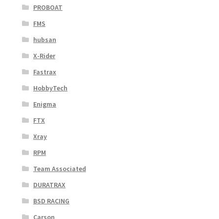
PROBOAT
FMS
hubsan
X-Rider
Fastrax
HobbyTech
Enigma
FTX
Xray
RPM
Team Associated
DURATRAX
BSD RACING
Carson