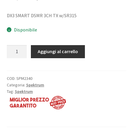
prezzo
prezzo
DX3 SMART DSMR 3CH TX w/SR315
originale
attuale
era:
è:
Disponibile
109,99€.
93,49€.
DX3
Aggiungi al carrello
Smart
3-
Channel
Transmitter
COD:
SPM2340
Categoria:
Spektrum
with
Tag:
Spektrum
SR315
Receiver
quantità