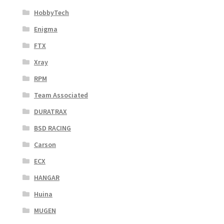
HobbyTech
Enigma
FTX
Xray
RPM
Team Associated
DURATRAX
BSD RACING
Carson
ECX
HANGAR
Huina
MUGEN