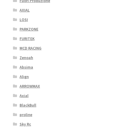
Fuori Produzione
AXIAL
LOSI
PARKZONE
FURITEK
MCD RACING
Zenoah
Absima
Align
ARROWMAX
Axial
BlackBull
proline
Sky Rc