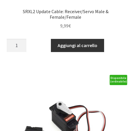
SRXL2 Update Cable: Receiver/Servo Male &
Female/Female
9,99
€
SRXL2
Aggiungi al carrello
Update
Cable:
Receiver/Servo
Male
&
Disponibile
(ordinabile)
Female/Female
quantità