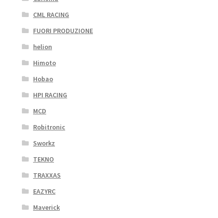
CML RACING
FUORI PRODUZIONE
helion
Himoto
Hobao
HPI RACING
MCD
Robitronic
Sworkz
TEKNO
TRAXXAS
EAZYRC
Maverick