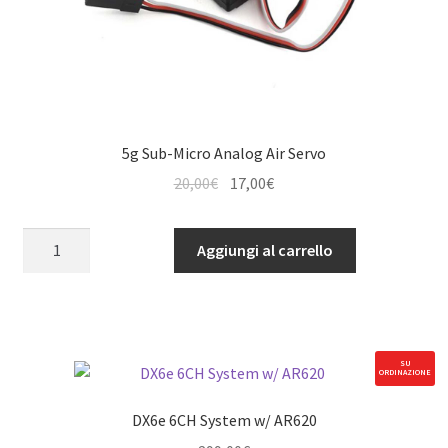
5g Sub-Micro Analog Air Servo
Il
Il
20,00
€
17,00
€
prezzo
prezzo
originale
attuale
5g
Aggiungi al carrello
era:
è:
Sub-
20,00€.
17,00€.
Micro
Analog
Air
Servo
SU
ORDINAZIONE
quantità
DX6e 6CH System w/ AR620