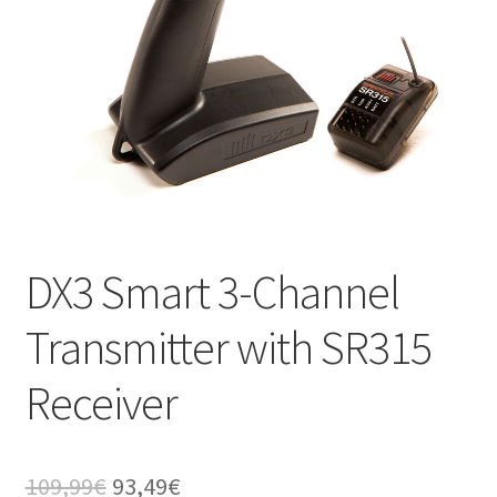
DX3 Smart 3-Channel
Transmitter with SR315
Receiver
Il
Il
109,99
€
93,49
€