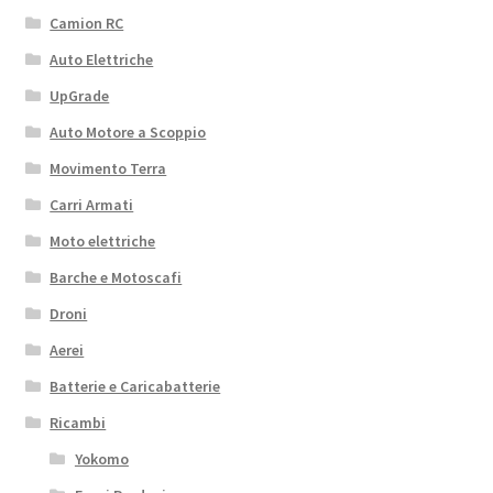
Camion RC
Auto Elettriche
UpGrade
Auto Motore a Scoppio
Movimento Terra
Carri Armati
Moto elettriche
Barche e Motoscafi
Droni
Aerei
Batterie e Caricabatterie
Ricambi
Yokomo