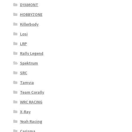
DYAMONT
HOBBYZONE
Killerbody
Losi
LRP
Rally Legend
Spektrum
SRC
Tamyia
Team Corally
WRC RACING
X-Ray
Yeah Racing
Carisma