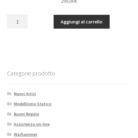
299,00
€
DX6e
Aggiungi al carrello
6CH
System
w/
AR620
quantità
Categorie prodotto
Nuovi Arrivi
Modellismo Statico
Buoni Regalo
Assistenza on-line
Warhammer