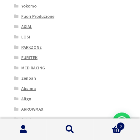
Yokomo
Fuori Produzione
AXIAL
LOSI
PARKZONE
FURITEK
MCD RACING
Zenoah
Absima
Align
ARROWMAX
Axial
0
BlackBull
Cerca:
Cerca