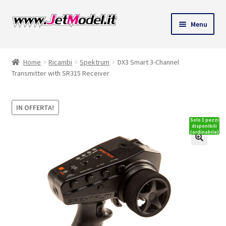
Vai
Vai
Menu
alla
al
ndi
navigazione
contenuto
Home
Ricambi
Spektrum
DX3 Smart 3-Channel
u
Transmitter with SR315 Receiver
IN OFFERTA!
Solo 1 pezzi
disponibili
(ordinabile)