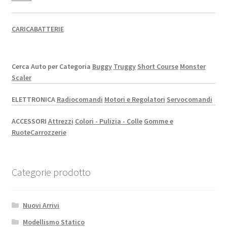
CARICABATTERIE
Cerca Auto per Categoria
Buggy
Truggy
Short Course
Monster
Scaler
ELETTRONICA
Radiocomandi
Motori e Regolatori
Servocomandi
ACCESSORI
Attrezzi
Colori - Pulizia - Colle
Gomme e
Ruote
Carrozzerie
Categorie prodotto
Nuovi Arrivi
Modellismo Statico