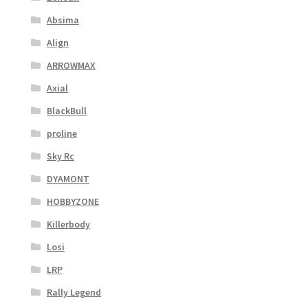
Absima
Align
ARROWMAX
Axial
BlackBull
proline
Sky Rc
DYAMONT
HOBBYZONE
Killerbody
Losi
LRP
Rally Legend