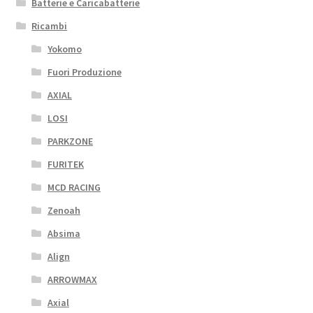
Batterie e Caricabatterie
Ricambi
Yokomo
Fuori Produzione
AXIAL
LOSI
PARKZONE
FURITEK
MCD RACING
Zenoah
Absima
Align
ARROWMAX
Axial