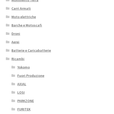
Movimento Terra
Carri Armati
Moto elettriche
Barche e Motoscafi
Droni
Aerei
Batterie e Caricabatterie
Ricambi
Yokomo
Fuori Produzione
AXIAL
LOSI
PARKZONE
FURITEK