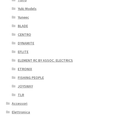
Torro
Yuki Models
Yuneec
BLADE
CENTRO
DYNAMITE
EFLITE
ELEMENT RC BY ASSOC. ELECTRICS
ETRONIX
FISHING PEOPLE
JOYSWAY
TLR
Accessori
Elettronica