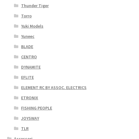
Thunder Tiger
Torro
Yuki Models
Yuneec
BLADE
CENTRO
DYNAMITE
EFLITE
ELEMENT RC BY ASSOC. ELECTRICS
ETRONIX
FISHING PEOPLE
JOYSWAY
TLR
Accessori