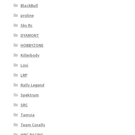
BlackBull
proline
Sky Rc
DYAMONT
HOBBYZONE
Killerbody
Losi
LRP
Rally Legend
Spektrum
SRC
Tamyia
Team Corally
WRC RACING