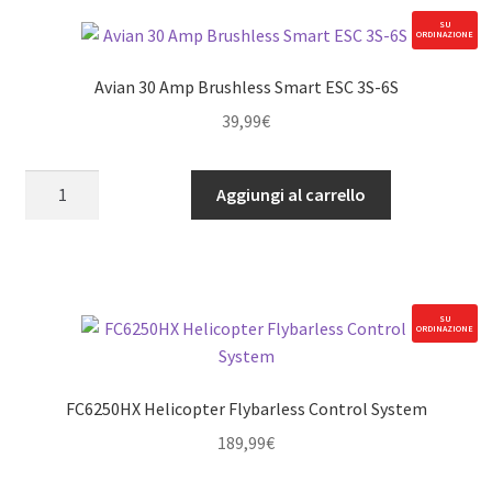
SU
ORDINAZIONE
Avian 30 Amp Brushless Smart ESC 3S-6S
39,99
€
Avian
Aggiungi al carrello
30
Amp
Brushless
Smart
ESC
SU
ORDINAZIONE
3S-
6S
quantità
FC6250HX Helicopter Flybarless Control System
189,99
€