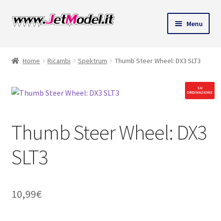
Vai
Vai
Menu
alla
al
ndi
navigazione
contenuto
Home
Ricambi
Spektrum
Thumb Steer Wheel: DX3 SLT3
u
SU
ORDINAZIONE
Thumb Steer Wheel: DX3
SLT3
10,99
€