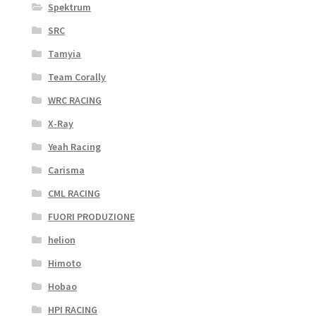
Spektrum
SRC
Tamyia
Team Corally
WRC RACING
X-Ray
Yeah Racing
Carisma
CML RACING
FUORI PRODUZIONE
helion
Himoto
Hobao
HPI RACING