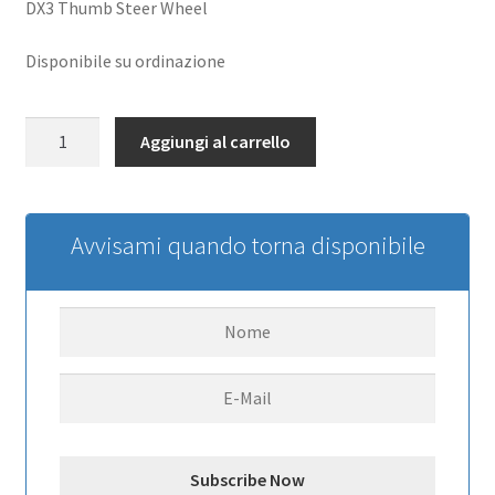
DX3 Thumb Steer Wheel
Disponibile su ordinazione
Thumb
Aggiungi al carrello
Steer
Wheel:
DX3
SLT3
Avvisami quando torna disponibile
quantità