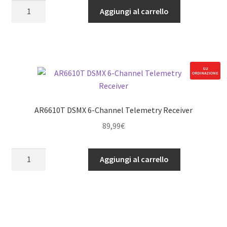
FC6250HX
Aggiungi al carrello
Helicopter
Flybarless
Control
System
quantità
SU
ORDINAZIONE
AR6610T DSMX 6-Channel Telemetry Receiver
89,99
€
AR6610T
Aggiungi al carrello
DSMX
6-
Channel
Telemetry
Receiver