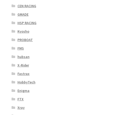
CEN RACING
GMADE
HSP RACING
Kyosho
PROBOAT
FMS
hubsan
X-Rider
Fastrax
HobbyTech
Enigma
FTX
Xray