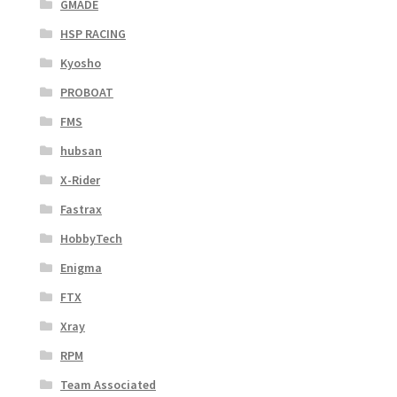
GMADE
HSP RACING
Kyosho
PROBOAT
FMS
hubsan
X-Rider
Fastrax
HobbyTech
Enigma
FTX
Xray
RPM
Team Associated