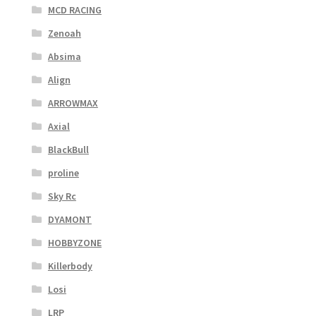
MCD RACING
Zenoah
Absima
Align
ARROWMAX
Axial
BlackBull
proline
Sky Rc
DYAMONT
HOBBYZONE
Killerbody
Losi
LRP