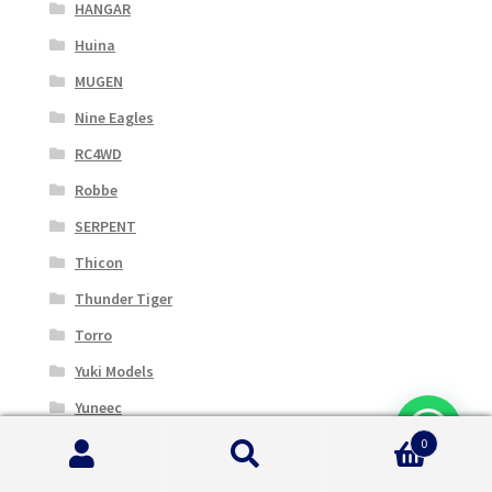
HANGAR
Huina
MUGEN
Nine Eagles
RC4WD
Robbe
SERPENT
Thicon
Thunder Tiger
Torro
Yuki Models
Yuneec
BLADE
0
Cerca:
Cerca
CENTRO