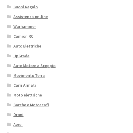
Buoni Regalo
Assistenza on-line
Warhammer
Camion RC
Auto Elettriche
UpGrade
Auto Motore a Scoppio
Movimento Terra
Carri Armati
Moto elettriche
Barche e Motoscafi
Droni
Aerei