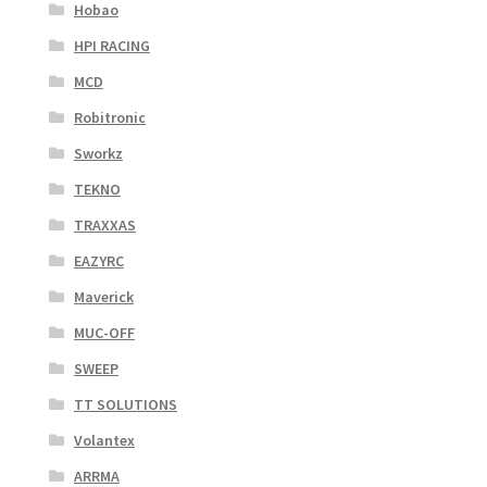
Hobao
HPI RACING
MCD
Robitronic
Sworkz
TEKNO
TRAXXAS
EAZYRC
Maverick
MUC-OFF
SWEEP
TT SOLUTIONS
Volantex
ARRMA