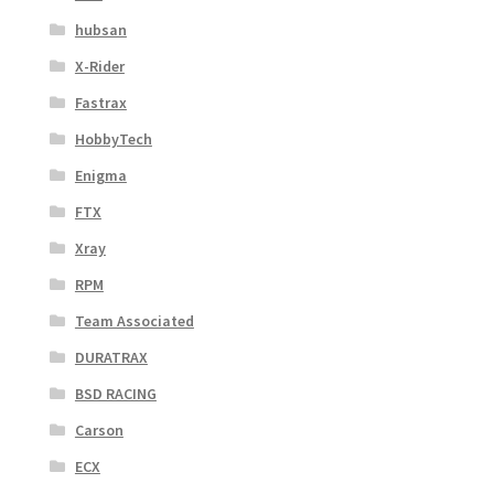
hubsan
X-Rider
Fastrax
HobbyTech
Enigma
FTX
Xray
RPM
Team Associated
DURATRAX
BSD RACING
Carson
ECX