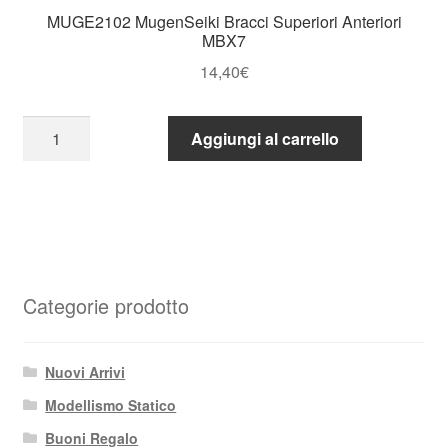
(10)
MUGE2102 MugenSeiki Bracci Superiori Anteriori
MX/T4
MBX7
(10)
14,40
€
quantità
MUGE2102
Aggiungi al carrello
MugenSeiki
Bracci
Superiori
Anteriori
MBX7
quantità
Categorie prodotto
Nuovi Arrivi
Modellismo Statico
Buoni Regalo