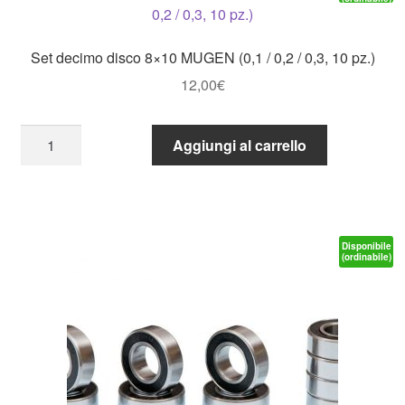
Set decimo disco 8×10 MUGEN (0,1 / 0,2 / 0,3, 10 pz.)
12,00
€
Set
Aggiungi al carrello
decimo
disco
8x10
MUGEN
(0,1
Disponibile
(ordinabile)
/
0,2
/
0,3,
10
pz.)