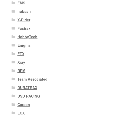
FMS
hubsan
X-Rider
Fastrax
HobbyTech
Enigma
FTX
Xray
RPM
Team Associated
DURATRAX
BSD RACING
Carson
ECX