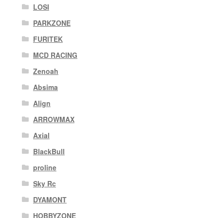
LOSI
PARKZONE
FURITEK
MCD RACING
Zenoah
Absima
Align
ARROWMAX
Axial
BlackBull
proline
Sky Rc
DYAMONT
HOBBYZONE