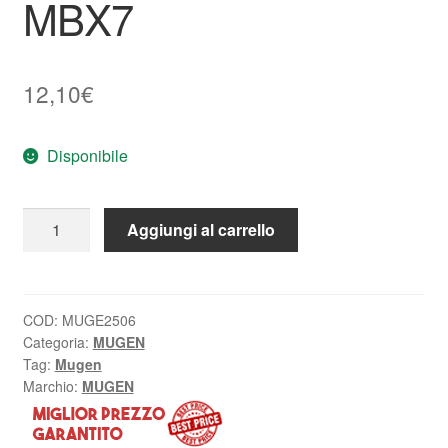
MBX7
12,10
€
Disponibile
MUGE2506
Aggiungi al carrello
MugenSeiki
Soffietti
Ammort.
Poster.
COD:
MUGE2506
Categoria:
MUGEN
MBX7
Tag:
Mugen
quantità
Marchio:
MUGEN