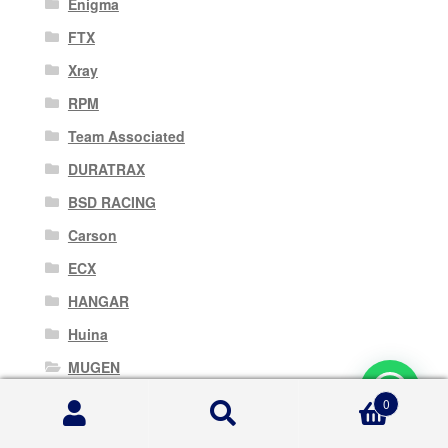
Enigma
FTX
Xray
RPM
Team Associated
DURATRAX
BSD RACING
Carson
ECX
HANGAR
Huina
MUGEN
Nine Eagles
0
Cerca:
Cerca
RC4WD