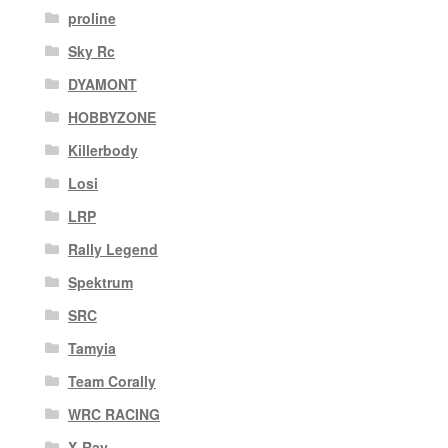
proline
Sky Rc
DYAMONT
HOBBYZONE
Killerbody
Losi
LRP
Rally Legend
Spektrum
SRC
Tamyia
Team Corally
WRC RACING
X-Ray