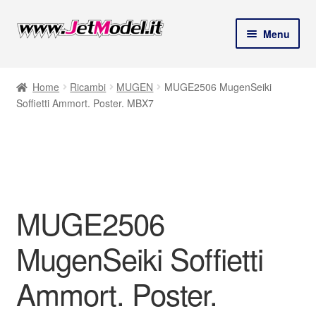
Vai
Vai
Menu
alla
al
andi
navigazione
contenuto
Home
Ricambi
MUGEN
MUGE2506 MugenSeiki
u
Soffietti Ammort. Poster. MBX7
d
Solo 2 pezzi
disponibili
(ordinabile)
MUGE2506
MugenSeiki Soffietti
Ammort. Poster.