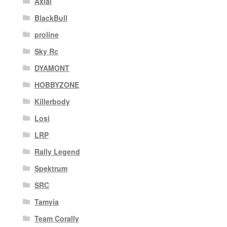
Axial
BlackBull
proline
Sky Rc
DYAMONT
HOBBYZONE
Killerbody
Losi
LRP
Rally Legend
Spektrum
SRC
Tamyia
Team Corally