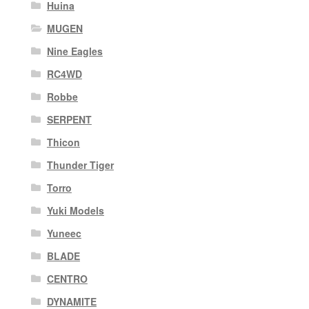
Huina
MUGEN
Nine Eagles
RC4WD
Robbe
SERPENT
Thicon
Thunder Tiger
Torro
Yuki Models
Yuneec
BLADE
CENTRO
DYNAMITE