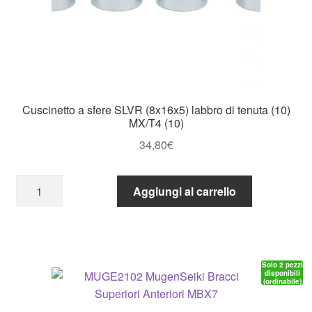
quantità
Cuscinetto a sfere SLVR (8x16x5) labbro di tenuta (10)
MX/T4 (10)
34,80
€
Cuscinetto
Aggiungi al carrello
a
sfere
SLVR
(8x16x5)
Solo 2 pezzi
labbro
disponibili
(ordinabile)
di
tenuta