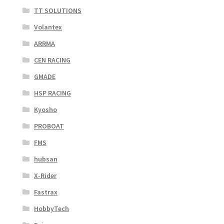
TT SOLUTIONS
Volantex
ARRMA
CEN RACING
GMADE
HSP RACING
Kyosho
PROBOAT
FMS
hubsan
X-Rider
Fastrax
HobbyTech