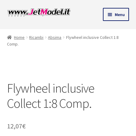
Vai
Vai
Menu
alla
al
ndi
navigazione
contenuto
Home
Ricambi
Absima
Flywheel inclusive Collect 1:8
u
Comp.
SU
ORDINAZIONE
Flywheel inclusive
Collect 1:8 Comp.
12,07
€