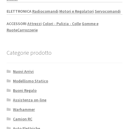
ELETTRONICA
Radiocomandi
Motori e Regolatori
Servocomandi
ACCESSORI
Attrezzi
Colori - Pulizia - Colle
Gomme e
Ruote
Carrozzerie
Categorie prodotto
Nuovi Arrivi
Modellismo Statico
Buoni Regalo
Assistenza on-line
Warhammer
Camion RC
Auto Elettriche