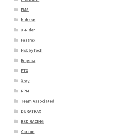
FMS
hubsan
X-Rider
Fastrax
HobbyTech
Enigma
FTX
Xray
RPM
Team Associated
DURATRAX
BSD RACING
Carson