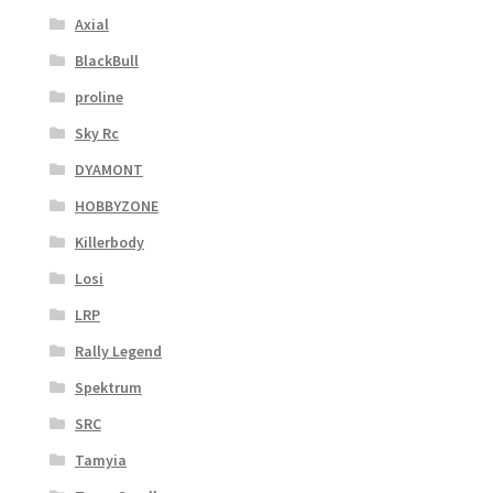
Axial
BlackBull
proline
Sky Rc
DYAMONT
HOBBYZONE
Killerbody
Losi
LRP
Rally Legend
Spektrum
SRC
Tamyia