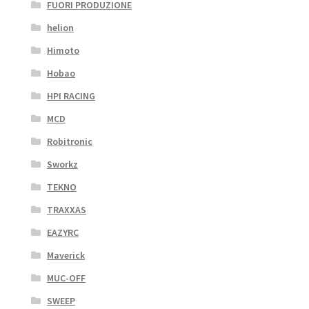
FUORI PRODUZIONE
helion
Himoto
Hobao
HPI RACING
MCD
Robitronic
Sworkz
TEKNO
TRAXXAS
EAZYRC
Maverick
MUC-OFF
SWEEP