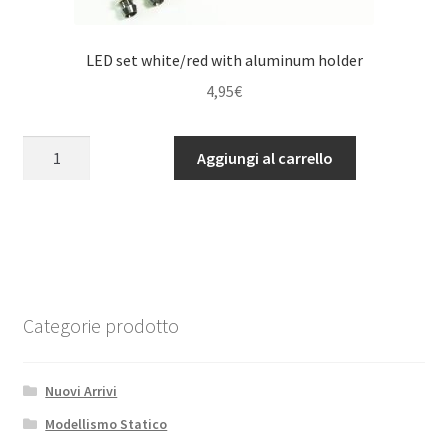
LED set white/red with aluminum holder
4,95
€
LED
Aggiungi al carrello
set
white/red
with
aluminum
holder
quantità
Categorie prodotto
Nuovi Arrivi
Modellismo Statico