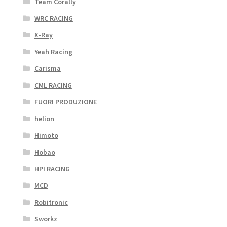
Team Corally
WRC RACING
X-Ray
Yeah Racing
Carisma
CML RACING
FUORI PRODUZIONE
helion
Himoto
Hobao
HPI RACING
MCD
Robitronic
Sworkz