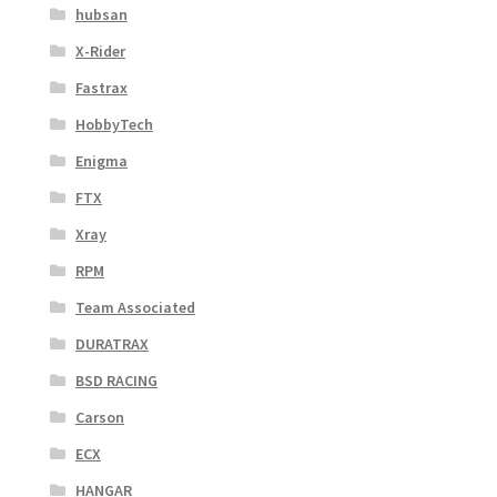
hubsan
X-Rider
Fastrax
HobbyTech
Enigma
FTX
Xray
RPM
Team Associated
DURATRAX
BSD RACING
Carson
ECX
HANGAR