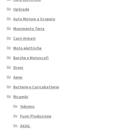
UpGrade
Auto Motore a Scoppio
Movimento Terra
Carri Armati
Moto elettriche
Barche e Motoscafi
Droni
Aerei
Batterie e Caricabatterie
Ricambi
Yokomo
Fuori Produzione
AXIAL