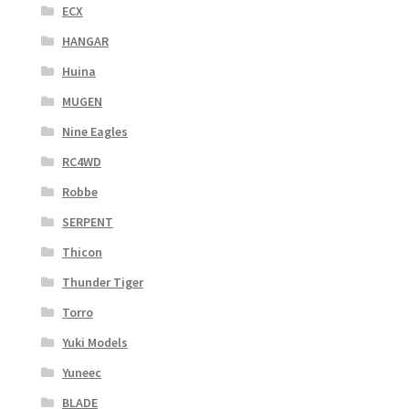
ECX
HANGAR
Huina
MUGEN
Nine Eagles
RC4WD
Robbe
SERPENT
Thicon
Thunder Tiger
Torro
Yuki Models
Yuneec
BLADE