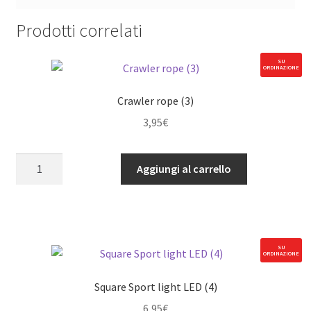
Prodotti correlati
SU
ORDINAZIONE
Crawler rope (3)
3,95
€
Crawler
Aggiungi al carrello
rope
(3)
quantità
SU
ORDINAZIONE
Square Sport light LED (4)
6,95
€