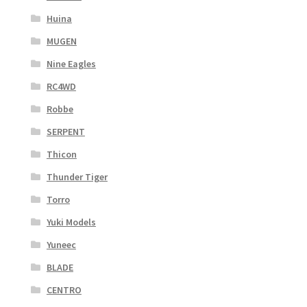
Huina
MUGEN
Nine Eagles
RC4WD
Robbe
SERPENT
Thicon
Thunder Tiger
Torro
Yuki Models
Yuneec
BLADE
CENTRO