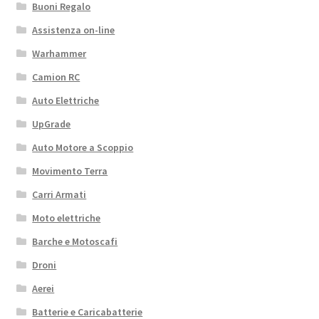
Buoni Regalo
Assistenza on-line
Warhammer
Camion RC
Auto Elettriche
UpGrade
Auto Motore a Scoppio
Movimento Terra
Carri Armati
Moto elettriche
Barche e Motoscafi
Droni
Aerei
Batterie e Caricabatterie