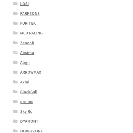
LOSI
PARKZONE
FURITEK
MCD RACING
Zenoah
Absima
Align
ARROWMAX
Axial
BlackBull
proline
Sky Rc
DYAMONT
HOBBYZONE