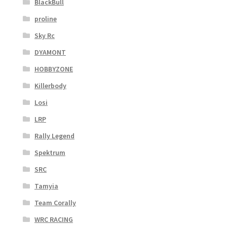
BlackBull
proline
Sky Rc
DYAMONT
HOBBYZONE
Killerbody
Losi
LRP
Rally Legend
Spektrum
SRC
Tamyia
Team Corally
WRC RACING