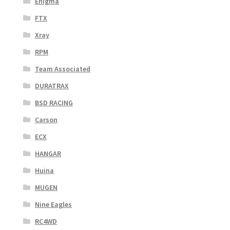
Enigma
FTX
Xray
RPM
Team Associated
DURATRAX
BSD RACING
Carson
ECX
HANGAR
Huina
MUGEN
Nine Eagles
RC4WD