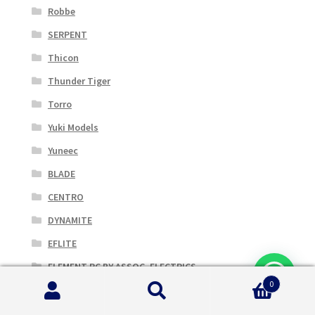
Robbe
SERPENT
Thicon
Thunder Tiger
Torro
Yuki Models
Yuneec
BLADE
CENTRO
DYNAMITE
EFLITE
ELEMENT RC BY ASSOC. ELECTRICS
0
ETRONIX
Cerca:
Cerca
FISHING PEOPLE