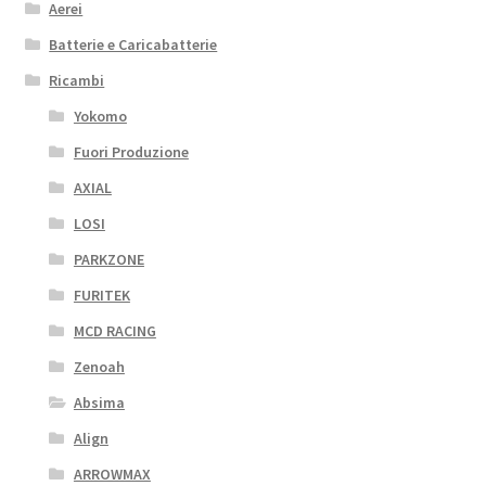
Aerei
Batterie e Caricabatterie
Ricambi
Yokomo
Fuori Produzione
AXIAL
LOSI
PARKZONE
FURITEK
MCD RACING
Zenoah
Absima
Align
ARROWMAX