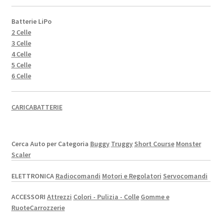
Batterie LiPo
2 Celle
3 Celle
4 Celle
5 Celle
6 Celle
CARICABATTERIE
Cerca Auto per Categoria
Buggy
Truggy
Short Course
Monster
Scaler
ELETTRONICA
Radiocomandi
Motori e Regolatori
Servocomandi
ACCESSORI
Attrezzi
Colori - Pulizia - Colle
Gomme e
Ruote
Carrozzerie