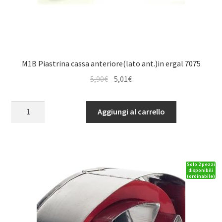
M1B Piastrina cassa anteriore(lato ant.)in ergal 7075
Il
Il
5,90
€
5,01
€
prezzo
prezzo
originale
attuale
M1B
Aggiungi al carrello
era:
è:
Piastrina
5,90€.
5,01€.
cassa
anteriore(lato
ant.)in
Solo 2 pezzi
ergal
disponibili
(ordinabile)
7075
quantità