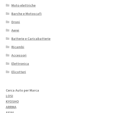
Moto elettriche
Barche e Motoscafi
Droni
Aerei
Batterie e Caricabatterie
Ricambi
Accessori
Elettronica
Elicotteri
Cerca Auto per Marca
LOSI
KYOSHO
ARRMA
AXIAL