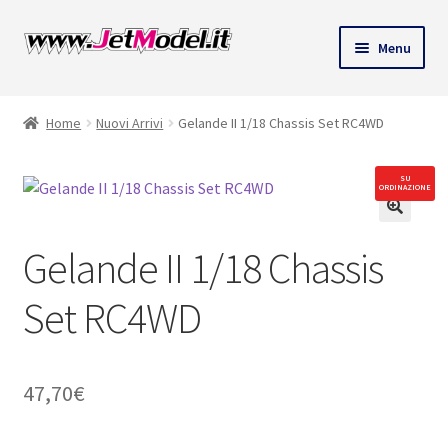
Vai
Vai
Menu
alla
al
ndi
navigazione
contenuto
Home
Nuovi Arrivi
Gelande II 1/18 Chassis Set RC4WD
u
SU
ORDINAZIONE
🔍
Gelande II 1/18 Chassis
Set RC4WD
47,70
€