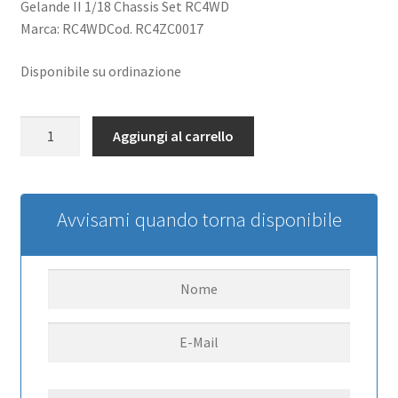
Gelande II 1/18 Chassis Set RC4WD
Marca: RC4WDCod. RC4ZC0017
Disponibile su ordinazione
Gelande
Aggiungi al carrello
II
1/18
Chassis
Set
Avvisami quando torna disponibile
RC4WD
quantità