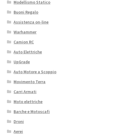
Modellismo Statico
Buoni Regalo
Assistenza on-line
Warhammer
Camion RC
Auto Elettriche
UpGrade
Auto Motore a Scoppio
Movimento Terra
Carri Armati
Moto elettriche
Barche e Motoscafi
Droni
Aerei