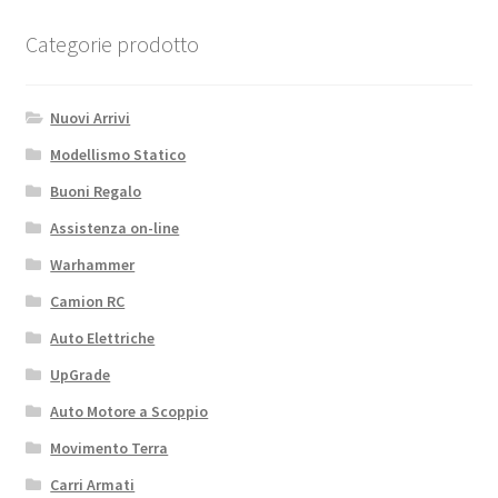
Silver
V2
Categorie prodotto
-
EC5
Nuovi Arrivi
quantità
Modellismo Statico
Buoni Regalo
Assistenza on-line
Warhammer
Camion RC
Auto Elettriche
UpGrade
Auto Motore a Scoppio
Movimento Terra
Carri Armati