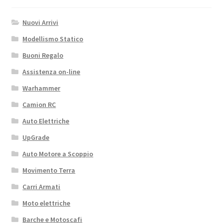
Nuovi Arrivi
Modellismo Statico
Buoni Regalo
Assistenza on-line
Warhammer
Camion RC
Auto Elettriche
UpGrade
Auto Motore a Scoppio
Movimento Terra
Carri Armati
Moto elettriche
Barche e Motoscafi