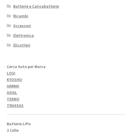
Batterie e Caricabatterie
Ricambi
Accessori
Elettronica
Elicotteri
Cerca Auto per Marca
LOSI
KYOSHO
ARRMA
AXIAL
TEKNO
TRAXXAS
Batterie LiPo
2 Celle