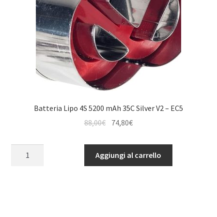
Batteria Lipo 4S 5200 mAh 35C Silver V2 – EC5
Il
Il
88,00
€
74,80
€
prezzo
prezzo
originale
attuale
Batteria
Aggiungi al carrello
era:
è:
Lipo
88,00€.
74,80€.
4S
5200
mAh
35C