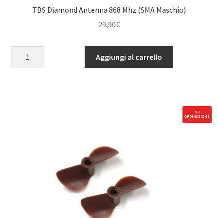
TBS Diamond Antenna 868 Mhz (SMA Maschio)
29,90
€
TBS
Aggiungi al carrello
Diamond
Antenna
868
Mhz
(SMA
SU
ORDINAZIONE
Maschio)
quantità