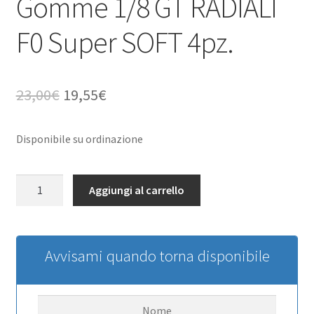
Gomme 1/8 GT RADIALI
F0 Super SOFT 4pz.
Il
Il
23,00
€
19,55
€
prezzo
prezzo
Disponibile su ordinazione
originale
attuale
era:
è:
Gomme
Aggiungi al carrello
23,00€.
19,55€.
1/8
GT
RADIALI
F0
Avvisami quando torna disponibile
Super
SOFT
4pz.