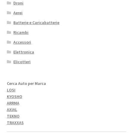
Droni
Aerei
Batterie e Caricabatterie
Ricambi
Accessori
Elettronica
Elicotteri
Cerca Auto per Marca
LOSI
KYOSHO
ARRMA
AXIAL
TEKNO
TRAXXAS