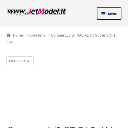
Vai
Vai
Menu
alla
al
ndi
navigazione
contenuto
Home
Nuovi Arrivi
Gomme 1/8 GT RADIALI F0 Super SOFT
u
4pz.
IN OFFERTA!
SU
ORDINAZIONE