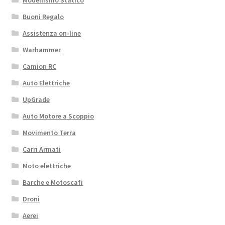
Modellismo Statico
Buoni Regalo
Assistenza on-line
Warhammer
Camion RC
Auto Elettriche
UpGrade
Auto Motore a Scoppio
Movimento Terra
Carri Armati
Moto elettriche
Barche e Motoscafi
Droni
Aerei