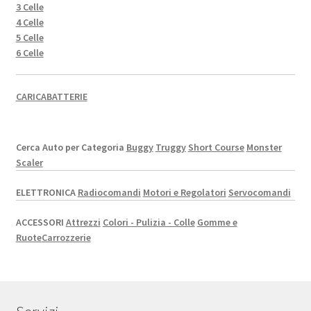
3 Celle
4 Celle
5 Celle
6 Celle
CARICABATTERIE
Cerca Auto per Categoria
Buggy
Truggy
Short Course
Monster
Scaler
ELETTRONICA
Radiocomandi
Motori e Regolatori
Servocomandi
ACCESSORI
Attrezzi
Colori - Pulizia - Colle
Gomme e
Ruote
Carrozzerie